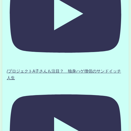
/プロジェクトA子さんも注目？ 独身ハゲ僧侶のサンドイッチ
人生