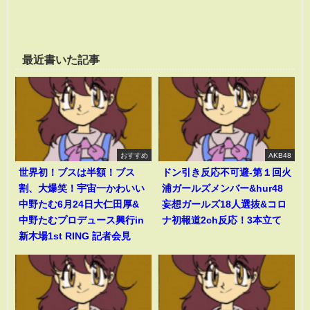
最近書いた記事
おすすめ
AKB48
世界初！ブスは半額！ブス
ドン引き反応不可避-第１回火
割、大爆笑！宇宙一かわいい
浦ガールズメンバー&hur48
中野たむ6月24日大仁田厚&
妄想ガールズ18人選抜&コロ
中野たむプロデュース興行in
ナ初報道2ch反応！3本立て
新木場1st RING 記者会見