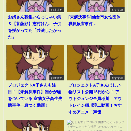
おすすめ
おすすめ
お婿さん募集いらっしゃい集
[未解決事件]仙台市女性団体
＆【菩薩顔】志村けん、子供
職員殺害事件 -
を授かってた「共演したかっ
た」
おすすめ
おすすめ
プロジェクトA子さんも注
プロジェクトA子さんほしい
目！【未解決事件】誰かが嘘
物リスト公開15円から！ ア
をついている 室蘭女子高生失
ウトジュンジ全員稲川 アウ
踪事件一息つく動画！
トレイジ稲川淳二動画！おす
すめアニメ！声優