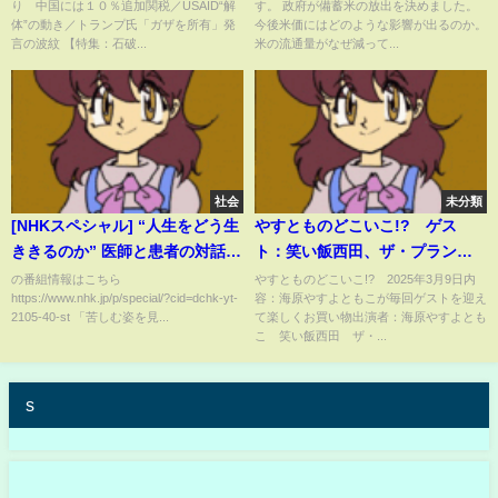
り 中国には１０％追加関税／USAID“解
す。 政府が備蓄米の放出を決めました。
な理由【大石が深掘り解説】
体”の動き／トランプ氏「ガザを所有」発
今後米価にはどのような影響が出るのか。
言の波紋 【特集：石破...
米の流通量がなぜ減って...
社会
未分類
[NHKスペシャル] “人生をどう生
やすとものどこいこ!? ゲス
ききるのか” 医師と患者の対話 |
ト：笑い飯西田、ザ・プラン９
NHK
爆ノ介 3月9日
の番組情報はこちら
やすとものどこいこ!? 2025年3月9日内
https://www.nhk.jp/p/special/?cid=dchk-yt-
容：海原やすよともこが毎回ゲストを迎え
2105-40-st 「苦しむ姿を見...
て楽しくお買い物出演者：海原やすよとも
こ 笑い飯西田 ザ・...
s