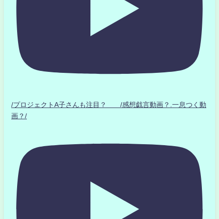
/プロジェクトA子さんも注目？ /感想戯言動画？.一息つく動
画？/