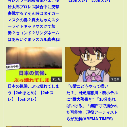
らレスラー経験者金バエ、便
【2chスレ】【5chスレ】
所太郎プロレス試合中に突撃
参戦する？そん時はタイガー
マスクの姿？真央ちゃんスタ
ーライトキッドマスクで加
勢？セコンド？リングネーム
はあらいぐまラスカル真央ね!
未分類
未分類
日本の気候、ぶっ壊れてしま
「8階にどうやって描い
う【2chまとめ】【2chス
た？」日光鬼怒川・廃ホテル
レ】【5chスレ】
に“巨大落書き” 「10分あれ
ばいける」「無許可で描かれ
た可能性」現役アーティスト
らが見解(ABEMA TIMES)