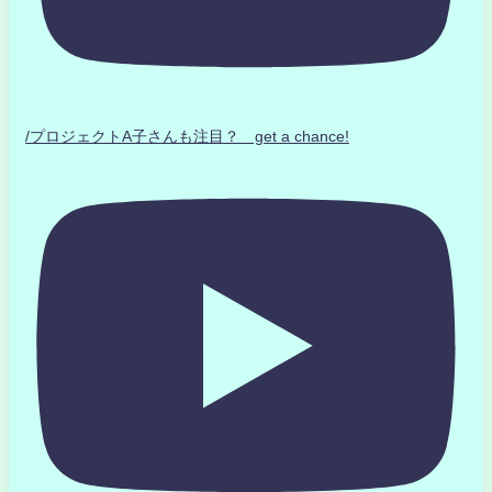
/プロジェクトA子さんも注目？ get a chance!