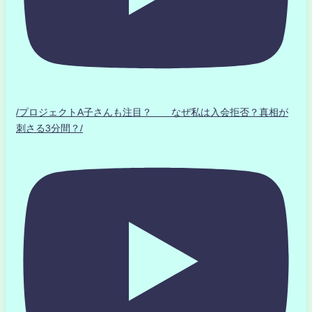
/プロジェクトA子さんも注目？ なぜ私は入会拒否？真相が
刺さる3分間？/