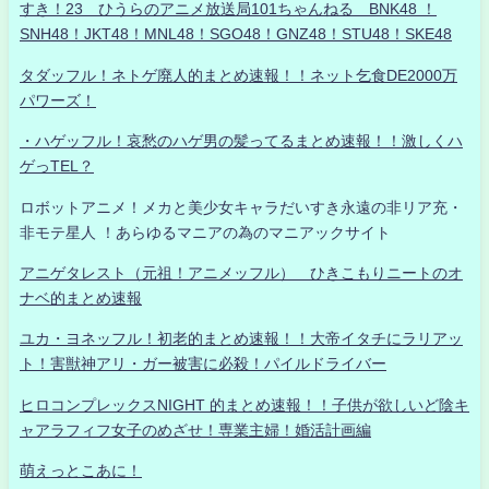
すき！23 ひうらのアニメ放送局101ちゃんねる BNK48 ！
SNH48！JKT48！MNL48！SGO48！GNZ48！STU48！SKE48
タダッフル！ネトゲ廃人的まとめ速報！！ネット乞食DE2000万
パワーズ！
・ハゲッフル！哀愁のハゲ男の髪ってるまとめ速報！！激しくハ
ゲっTEL？
ロボットアニメ！メカと美少女キャラだいすき永遠の非リア充・
非モテ星人 ！あらゆるマニアの為のマニアックサイト
アニゲタレスト（元祖！アニメッフル） ひきこもりニートのオ
ナベ的まとめ速報
ユカ・ヨネッフル！初老的まとめ速報！！大帝イタチにラリアッ
ト！害獣神アリ・ガー被害に必殺！パイルドライバー
ヒロコンプレックスNIGHT 的まとめ速報！！子供が欲しいど陰キ
ャアラフィフ女子のめざせ！専業主婦！婚活計画編
萌えっとこあに！