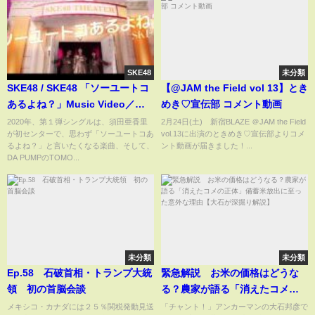
SKE48
未分類
SKE48 / SKE48 「ソーユートコ
【@JAM the Field vol 13】とき
あるよね？」Music Video／
めき♡宣伝部 コメント動画
2020年1月15日発売
2020年、第１弾シングルは、須田亜香里
2月24日(土) 新宿BLAZE ＠JAM the Field
が初センターで、思わず「ソーユートコあ
vol.13に出演のときめき♡宣伝部よりコメ
るよね？」と言いたくなる楽曲、そして、
ント動画が届きました！...
DA PUMPのTOMO...
未分類
未分類
Ep.58 石破首相・トランプ大統
緊急解説 お米の価格はどうな
領 初の首脳会談
る？農家が語る「消えたコメの
正体」備蓄米放出に至った意外
メキシコ・カナダには２５％関税発動見送
「チャント！」アンカーマンの大石邦彦で