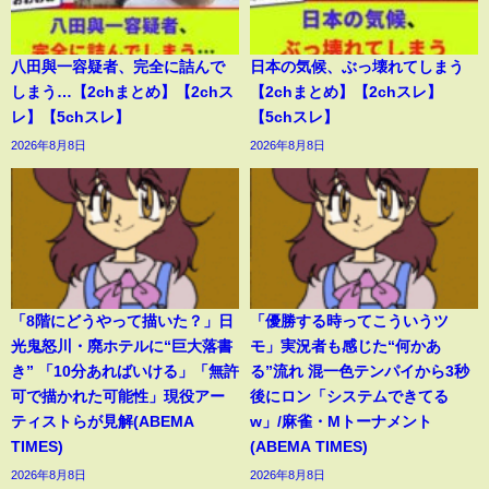
八田與一容疑者、完全に詰んで
日本の気候、ぶっ壊れてしまう
しまう…【2chまとめ】【2chス
【2chまとめ】【2chスレ】
レ】【5chスレ】
【5chスレ】
2026年8月8日
2026年8月8日
「8階にどうやって描いた？」日
「優勝する時ってこういうツ
光鬼怒川・廃ホテルに“巨大落書
モ」実況者も感じた“何かあ
き” 「10分あればいける」「無許
る”流れ 混一色テンパイから3秒
可で描かれた可能性」現役アー
後にロン「システムできてる
ティストらが見解(ABEMA
w」/麻雀・Mトーナメント
TIMES)
(ABEMA TIMES)
2026年8月8日
2026年8月8日