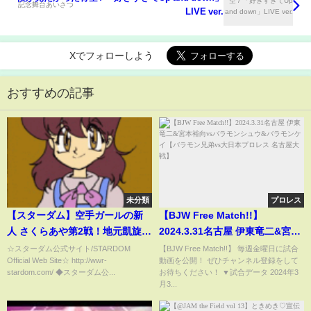
LIVE ver.
Xでフォローしよう
おすすめの記事
未分類
プロレス
【スターダム】空手ガールの新
【BJW Free Match!!】
人 さくらあや第2戦！地元凱旋の
2024.3.31名古屋 伊東竜二&宮本
妃南とタッグマッチで激突！-4.1
裕向vsバラモンシュウ&バラモン
☆スターダム公式サイト/STARDOM
【BJW Free Match!!】 毎週金曜日に試合
Official Web Site☆ http://wwr-
動画を公開！ ぜひチャンネル登録をして
宇都宮大会-【STARDOM】
ケイ【バラモン兄弟vs大日本プ
stardom.com/ ◆スターダム公...
お待ちください！ ▼試合データ 2024年3
ロレス 名古屋大戦】
月3...