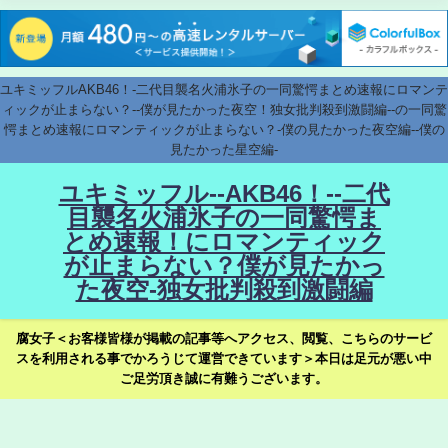
ユキミッフルAKB46！-二代目襲名火浦氷子の一同驚愕まとめ速報にロマンテ
ィックが止まらない？--僕が見たかった夜空！独女批判殺到激闘編--の一同驚
愕まとめ速報にロマンティックが止まらない？-僕の見たかった夜空編--僕の
見たかった星空編-
ユキミッフル--AKB46！--二代
目襲名火浦氷子の一同驚愕ま
とめ速報！にロマンティック
が止まらない？僕が見たかっ
た夜空-独女批判殺到激闘編
腐女子＜お客様皆様が掲載の記事等へアクセス、閲覧、こちらのサービ
スを利用される事でかろうじて運営できています＞本日は足元が悪い中
ご足労頂き誠に有難うございます。