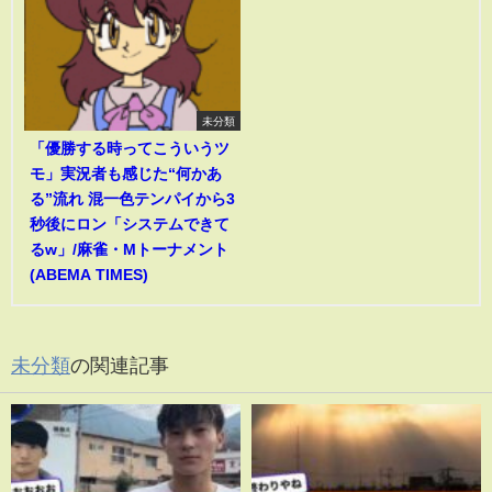
未分類
「優勝する時ってこういうツ
モ」実況者も感じた“何かあ
る”流れ 混一色テンパイから3
秒後にロン「システムできて
るw」/麻雀・Mトーナメント
(ABEMA TIMES)
未分類
の関連記事