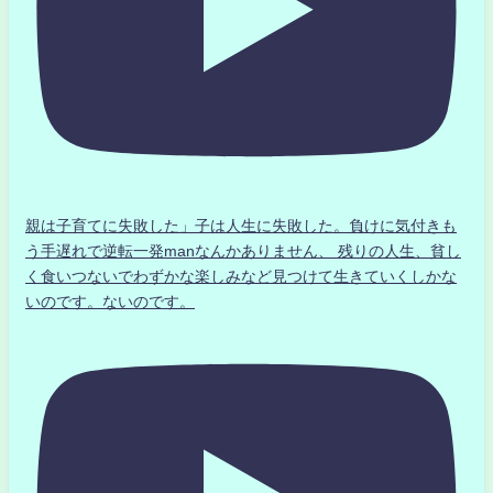
親は子育てに失敗した」子は人生に失敗した。負けに気付きも
う手遅れで逆転一発manなんかありません、 残りの人生、貧し
く食いつないでわずかな楽しみなど見つけて生きていくしかな
いのです。ないのです。