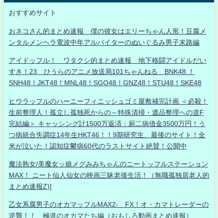
おすすめサイト
おネコさん的まとめ速報 僕の彼女はエリーちゃん人形！豆腐メ
ンタルメンヘラ電波中年アルバイターのぬいぐるみ男子末路編
アイドッフル！ ワタクシ的まとめ速報 地下格闘アイドルだい
すき！23 ひうらのアニメ放送局101ちゃんねる BNK48 ！
SNH48！JKT48！MNL48！SGO48！GNZ48！STU48！SKE48
ヒウラッフルのハーニーフィニッシュゴミ屋敷補完計画 ＜必殺！
生前整理人！孤立し孤独死からの～特殊清掃・遺品整理への道F
完結編＞ キャッシング計1500万返済：厨二病借金3500万円！う
つ病統合失調症14年生HKT46！！9期研究生、最後のサイト！全
米が泣いた！認知症鬱病60代のラストサイト絶賛！公開中
魔法熟女/美魔女ッ娘メグみみちゃんのニートッフルステーション
MAX！ ニート仙人仙女の映画三昧老後生活！（無職孤独居老人的
まとめ速報Z)]
乙女系腐男子のオカマッフルMAX2- FX！オ・カマトレーダーの
逆襲！！ 極道のオカマたち編（おもしろ動画まとめ速報）