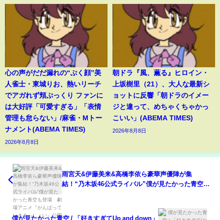
心の声がだだ漏れの“ぷく顔”美
朝ドラ『風、薫る』ヒロイン・
人雀士・東城りお、熱いリーチ
上坂樹里（21）、大人な最新シ
でアガれず頬ぷっくり ファンに
ョットに反響「朝ドラのイメー
は大好評「可愛すぎる」「表情
ジと違って、めちゃくちゃかっ
管理も怠らない」/麻雀・Mトー
こいい」(ABEMA TIMES)
ナメント(ABEMA TIMES)
2026年8月8日
2026年8月8日
雨宮天&伊藤美来&高橋李依ら豪華声優陣が集
結！“乃木坂46公式ライバル”僕が見たかった青空も
登場 劇場アニメ『がんばっていきまっしょい』公
開記念舞台あいさつ
僕が見たかった青空 / 「好きすぎてUp and down」