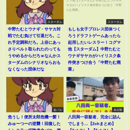
スターダム
スターダム
中野たむとウナギ・サヤカ対
もしも女子プロレス団体つく
戦でたむ負けて引退だろ。こ
ろうドラフトゲームあったら
れ予定調和だろ。上谷にあっ
起用したいレスラー！コグマ
さりベルト取られたのっても
他【スターダム】中野たむと
うやめるからだろｗなんかス
ウナギサヤカがハイリスク条
ターダムのシナリオならおも
件突きつけ合う「中野たむ廃
なくなった団体だな
業」
金バエ
未分類
危うし！便所太郎危機一髪！
八田與一容疑者、完全に詰ん
みゅーつーの逆襲！回復した
でしまう…【2chまとめ】