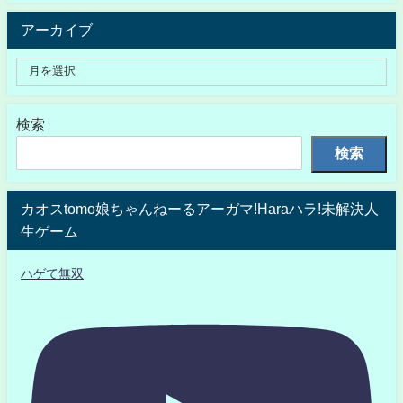
アーカイブ
検索
検索
カオスtomo娘ちゃんねーるアーガマ!Haraハラ!未解決人
生ゲーム
ハゲて無双