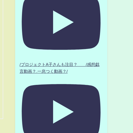
/プロジェクトA子さんも注目？ /感想戯
言動画？.一息つく動画？/