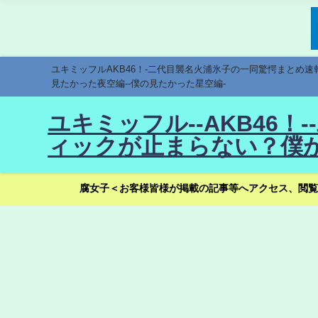
ユキミッフルAKB46！-二代目襲名火浦氷子の一同驚愕まとめ
見たかった夜空編--僕の見たかった星空編-
ユキミッフル--AKB46
ィックが止まらない？僕が
腐女子＜お客様皆様が掲載の記事等へアクセス、閲覧