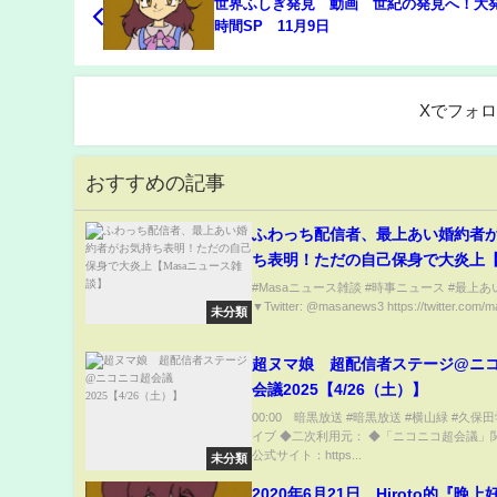
世界ふしぎ発見 動画 世紀の発見へ！大
時間SP 11月9日
Xでフォ
おすすめの記事
ふわっち配信者、最上あい婚約者か
ち表明！ただの自己保身で大炎上【
ュース雑談】
#Masaニュース雑談 #時事ニュース #最上あ
▼Twitter: @masanews3 https://twitter.com/ma
未分類
超ヌマ娘 超配信者ステージ@ニ
会議2025【4/26（土）】
00:00 暗黒放送 #暗黒放送 #横山緑 #久保
イブ ◆二次利用元： ◆「ニコニコ超会議」
公式サイト：https...
未分類
2020年6月21日 Hiroto的『晚