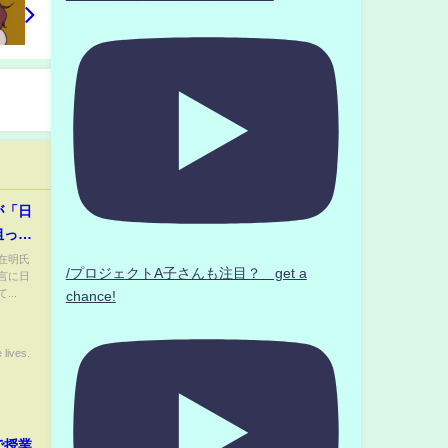
が「日
狙った
在明氏
/プロジェクトA子さんも注目？ get a
言に日
..
chance!
 lives.
で授業