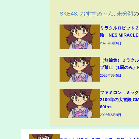
SKE48
,
おすすめ～ん
,
未分類
ミラクルロピット 2
険 NES MIRACLE 
2026年8月6日
（無編集）ミラクル
プ禁止（1周のみ）RT
2026年8月5日
ファミコン ミラ
2100年の大冒険 C
60fps
2026年8月4日