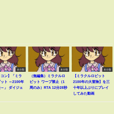
未分類
未分類
未分類
ミコン】「ミラ
（無編集）ミラクルロ
【ミラクルロピット
ット ～2100年
ピット ワープ禁止（1
2100年の大冒険】を三
～」 ダイジェ
周のみ）RTA 12分28秒
十年以上ぶりにプレイ
してみた動画