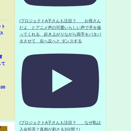
/プロジェクトA子さんも注目？ お母さん
ット
だよ とアニメ声の可愛いらしい声で手を振
ス
ってくれる 起き上がりながら両手をパタパ
タさせて 右へ左へと ダンスする
冒
して
00
1
/プロジェクトA子さんも注目？ なぜ私は
入会拒否？真相が刺さる3分間？/