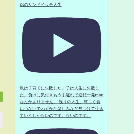
侶のサンドイッチ人生
親は子育てに失敗した」子は人生に失敗し
た。負けに気付きもう手遅れで逆転一発man
なんかありません、 残りの人生、貧しく食
いつないでわずかな楽しみなど見つけて生き
ていくしかないのです。ないのです。