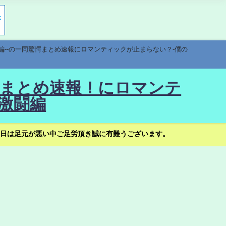
編--の一同驚愕まとめ速報にロマンティックが止まらない？-僕の
驚愕まとめ速報！にロマンテ
激闘編
日は足元が悪い中ご足労頂き誠に有難うございます。