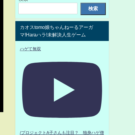
検索
カオスtomo娘ちゃんねーるアーガ
マ!Haraハラ!未解決人生ゲーム
ハゲて無双
/プロジェクトA子さんも注目？ 独身ハゲ僧