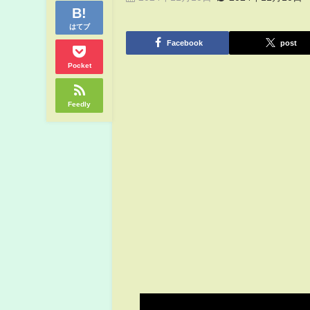
はてブ
Facebook
post
Pocket
Feedly