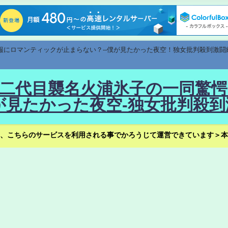
速報にロマンティックが止まらない？--僕が見たかった夜空！独女批判殺到激闘
！--二代目襲名火浦氷子の一同
見たかった夜空-独女批判殺到
、こちらのサービスを利用される事でかろうじて運営できています＞本