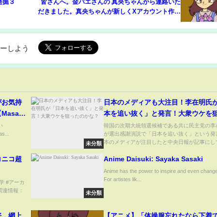
発掘３
皆さんへ。金バエさんの 真央ちゃんから連絡いた
だきました。真央ちゃんが新しくXアカウント作っ
た。 金真央ボンバイエ。病院に嫌がらせ電話や
メールをする人がいて金バエ療養も出来ない
ローしよう
゙お気持
日本のメディアも大注目！李在明氏
Masaニ
本を追い抜く」と発言！大衆ウケを
のかな？
い
韓国の次期大統領選候補である共に民主党の李
s...
が選出感謝演説で「日本を追い抜く」という発
本のメディアが注目したと中央日報が記事にして.
未分類
コニコ超
Anime Daisuki: Sayaka Sasaki
Anime has the power to inspire and even change
For artistes lik...
田学 #アーカ
関連情報：
未分類
上好，網上
【アニメ】「体操服忘れたなら下着