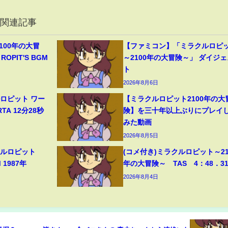
の関連記事
100年の大冒
【ファミコン】「ミラクルロピ
ROPIT'S BGM
～2100年の大冒険～」 ダイジェ
ト
2026年8月6日
ロピット ワー
【ミラクルロピット2100年の大
A 12分28秒
険】を三十年以上ぶりにプレイ
みた動画
2026年8月5日
クルロピット
(コメ付き)ミラクルロピット～21
M 1987年
年の大冒険～ TAS 4：48．3
2026年8月4日