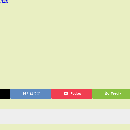
rize
はてブ
Pocket
Feedly