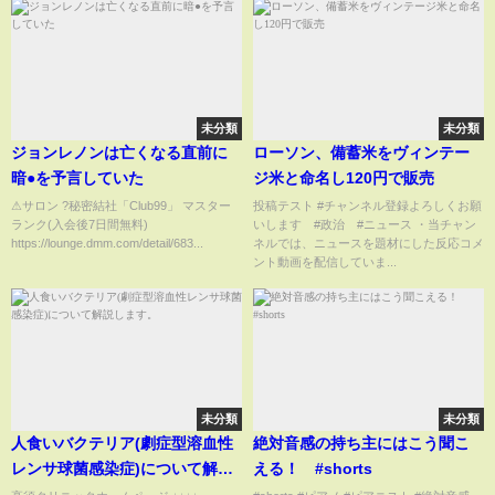
未分類
未分類
ジョンレノンは亡くなる直前に
ローソン、備蓄米をヴィンテー
暗●を予言していた
ジ米と命名し120円で販売
⚠サロン ?秘密結社「Club99」 マスター
投稿テスト #チャンネル登録よろしくお願
ランク(入会後7日間無料)
いします #政治 #ニュース ・当チャン
https://lounge.dmm.com/detail/683...
ネルでは、ニュースを題材にした反応コメ
ント動画を配信していま...
未分類
未分類
人食いバクテリア(劇症型溶血性
絶対音感の持ち主にはこう聞こ
レンサ球菌感染症)について解説
える！ #shorts
します。