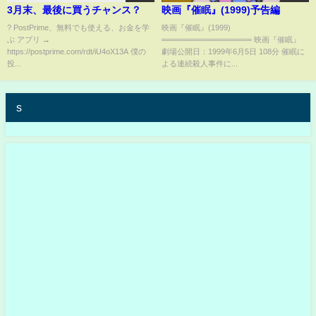
3月末、最後に買うチャンス？
映画『催眠』(1999)予告編
? PostPrime、無料でも使える、お金を学
映画『催眠』(1999)
ぶ アプリ →
════════════════ 映画『催眠』
https://postprime.com/rdt/iU4oX13A 僕の
劇場公開日：1999年6月5日 108分 催眠に
投...
よる連続殺人事件に...
s