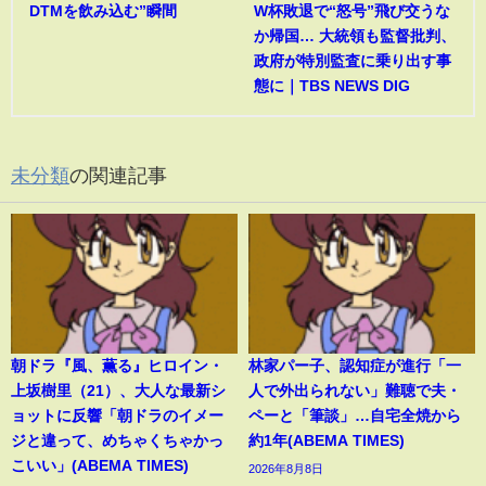
DTMを飲み込む”瞬間
W杯敗退で“怒号”飛び交うな
か帰国… 大統領も監督批判、
政府が特別監査に乗り出す事
態に｜TBS NEWS DIG
未分類
の関連記事
朝ドラ『風、薫る』ヒロイン・
林家パー子、認知症が進行「一
上坂樹里（21）、大人な最新シ
人で外出られない」難聴で夫・
ョットに反響「朝ドラのイメー
ペーと「筆談」…自宅全焼から
ジと違って、めちゃくちゃかっ
約1年(ABEMA TIMES)
こいい」(ABEMA TIMES)
2026年8月8日