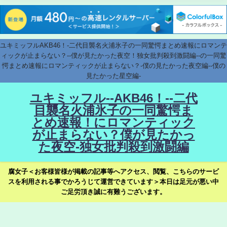
ユキミッフルAKB46！-二代目襲名火浦氷子の一同驚愕まとめ速報にロマンテ
ィックが止まらない？--僕が見たかった夜空！独女批判殺到激闘編--の一同驚
愕まとめ速報にロマンティックが止まらない？-僕の見たかった夜空編--僕の
見たかった星空編-
ユキミッフル--AKB46！--二代
目襲名火浦氷子の一同驚愕ま
とめ速報！にロマンティック
が止まらない？僕が見たかっ
た夜空-独女批判殺到激闘編
腐女子＜お客様皆様が掲載の記事等へアクセス、閲覧、こちらのサービ
スを利用される事でかろうじて運営できています＞本日は足元が悪い中
ご足労頂き誠に有難うございます。