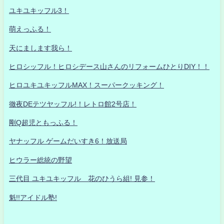
ユキユキッフル3！
萌えっふる！
天にまします我ら！
ヒロシッフル！ヒロシデース山さんのリフォームひとりDIY！！
ヒロユキユキッフルMAX！スーパークッキング！
徹夜DEテツヤッフル!！レトロ館2号店！
剛Q超児ともっふる！
ヤナッフル ゲームだいすき6！放送局
ヒウラー総統の野望
三代目 ユキユキッフル 花のひうら組! 見参！
魁!!アイドル塾!