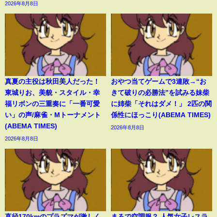
2026年8月8日
真夏の主役は秋田美人だった！
おやつ当てゲームで3連敗→“お
東城りお、美貌・スタイル・幸
きて破りの必勝法”を試みる妹柴
福リボンの三重奏に「一番可愛
に姉柴「それはダメ！」 2匹の関
い」の声/麻雀・Mトーナメント
係性にほっこり(ABEMA TIMES)
(ABEMA TIMES)
2026年8月8日
2026年8月8日
直径170kmのプラズマが激しく
まるで空調服？ 人気女子レスラ