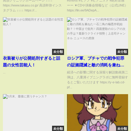
高須クリニックホームページ ↓↓↓↓
#shorts #ピアノ #ピアニスト #絶対音感
https://www.takasu.co.jp/ 高須幹弥インス
ーー ▼CDや演奏会情報など（公式LINE）
タグラム ↓↓↓↓ https://...
https://lin.ee/9ADepA...
未分類
未分類
衣装被りが公開処刑すぎると話
ロシア軍、ブチャでの戦争犯罪
題の女性芸能人！
の証拠隠滅と敵の消耗を兼ねた
一石二鳥の極悪作戦始動？！中
...
経済への影響に関する深堀り解説動画第二
弾は、八重洲イブニングラボに無料登録す
国まで批判！四面楚歌のロシア
るとご覧いただけます https://y-e-lab.cd-
の次の手は？最新ウクライナ情
pf...
勢｜上念司チャンネル ニュース
の虎側
未分類
未分類