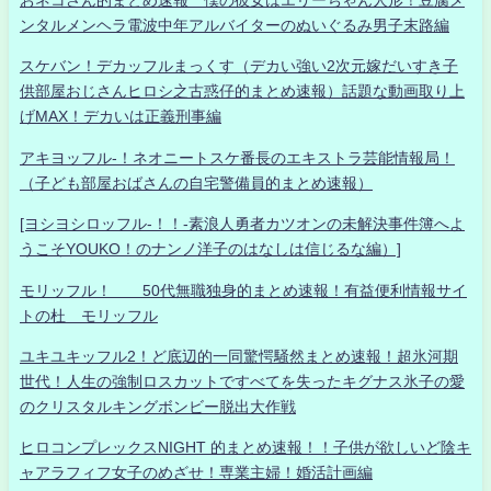
おネコさん的まとめ速報 僕の彼女はエリーちゃん人形！豆腐メ
ンタルメンヘラ電波中年アルバイターのぬいぐるみ男子末路編
スケバン！デカッフルまっくす（デカい強い2次元嫁だいすき子
供部屋おじさんヒロシ之古惑仔的まとめ速報）話題な動画取り上
げMAX！デカいは正義刑事編
アキヨッフル-！ネオニートスケ番長のエキストラ芸能情報局！
（子ども部屋おばさんの自宅警備員的まとめ速報）
[ヨシヨシロッフル-！！-素浪人勇者カツオンの未解決事件簿へよ
うこそYOUKO！のナンノ洋子のはなしは信じるな編）]
モリッフル！ 50代無職独身的まとめ速報！有益便利情報サイ
トの杜 モリッフル
ユキユキッフル2！ど底辺的一同驚愕騒然まとめ速報！超氷河期
世代！人生の強制ロスカットですべてを失ったキグナス氷子の愛
のクリスタルキングボンビー脱出大作戦
ヒロコンプレックスNIGHT 的まとめ速報！！子供が欲しいど陰キ
ャアラフィフ女子のめざせ！専業主婦！婚活計画編