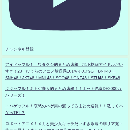
チャンネル登録
アイドッフル！ ワタクシ的まとめ速報 地下格闘アイドルだい
すき！23 ひうらのアニメ放送局101ちゃんねる BNK48 ！
SNH48！JKT48！MNL48！SGO48！GNZ48！STU48！SKE48
タダッフル！ネトゲ廃人的まとめ速報！！ネット乞食DE2000万
パワーズ！
・ハゲッフル！哀愁のハゲ男の髪ってるまとめ速報！！激しくハ
ゲっTEL？
ロボットアニメ！メカと美少女キャラだいすき永遠の非リア充・