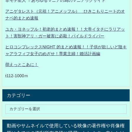
非モテ星人 ！あらゆるマニアの為のマニアックサイト
アニゲタレスト（元祖！アニメッフル） ひきこもりニートのオ
ナベ的まとめ速報
ユカ・ヨネッフル！初老的まとめ速報！！大帝イタチにラリアッ
ト！害獣神アリ・ガー被害に必殺！パイルドライバー
ヒロコンプレックスNIGHT 的まとめ速報！！子供が欲しいど陰キ
ャアラフィフ女子のめざせ！専業主婦！婚活計画編
萌えっとこあに！
t112-1000ｍ
カテゴリー
動画やサムネイルで使用している映像の著作権や肖像権