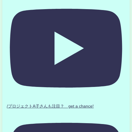
/プロジェクトA子さんも注目？ get a chance!