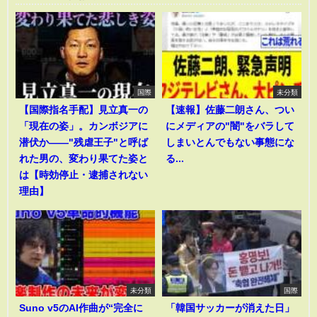
国際
未分類
【国際指名手配】見立真一の
【速報】佐藤二朗さん、つい
「現在の姿」。カンボジアに
にメディアの"闇"をバラして
潜伏か――"残虐王子"と呼ば
しまいとんでもない事態にな
れた男の、変わり果てた姿と
る...
は【時効停止・逮捕されない
理由】
未分類
国際
Suno v5のAI作曲が“完全に
「韓国サッカーが消えた日」