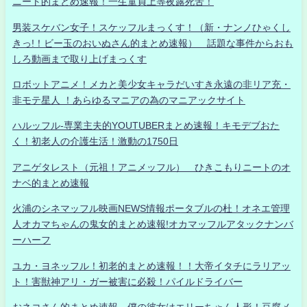
ニート的まとめ速報！一生童貞上等夜露死苦！
男装スケバン女子！スケッフルまっくす！（新・ナンノひゃくし
きっ!！ビー玉のおいぬさん的まとめ速報） 話題な事件からおも
しろ動画まで取り上げまっくす
ロボットアニメ！メカと美少女キャラだいすき永遠の非リア充・
非モテ星人 ！あらゆるマニアの為のマニアックサイト
ハルッフル-専業主夫的YOUTUBERまとめ速報！キモデブおた
く！初老人の介護生活！激動の1750日
アニゲタレスト（元祖！アニメッフル） ひきこもりニートのオ
ナベ的まとめ速報
火浦のシネマッフル映画NEWS情報ポータブルの杜！オネエ管理
人オカマちゃんの鬼女的まとめ速報!オカマッフルアタックナンバ
ーハーフ
ユカ・ヨネッフル！初老的まとめ速報！！大帝イタチにラリアッ
ト！害獣神アリ・ガー被害に必殺！パイルドライバー