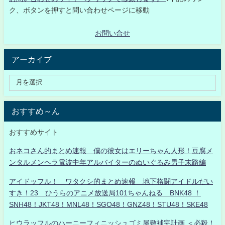
ク、ボタンを押すと問い合わせページに移動
お問い合せ
アーカイブ
おすすめ～ん
おすすめサイト
おネコさん的まとめ速報 僕の彼女はエリーちゃん人形！豆腐メ
ンタルメンヘラ電波中年アルバイターのぬいぐるみ男子末路編
アイドッフル！ ワタクシ的まとめ速報 地下格闘アイドルだい
すき！23 ひうらのアニメ放送局101ちゃんねる BNK48 ！
SNH48！JKT48！MNL48！SGO48！GNZ48！STU48！SKE48
ヒウラッフルのハーニーフィニッシュゴミ屋敷補完計画 ＜必殺！