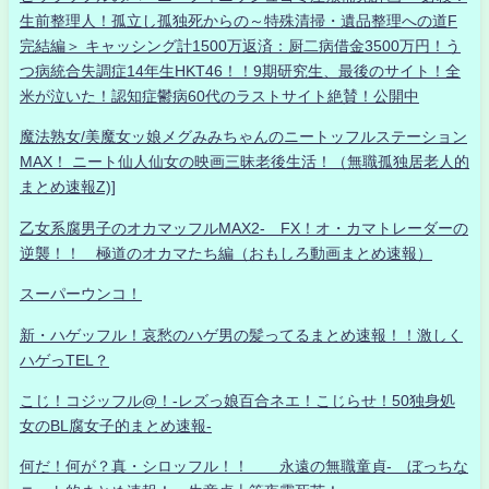
生前整理人！孤立し孤独死からの～特殊清掃・遺品整理への道F
完結編＞ キャッシング計1500万返済：厨二病借金3500万円！う
つ病統合失調症14年生HKT46！！9期研究生、最後のサイト！全
米が泣いた！認知症鬱病60代のラストサイト絶賛！公開中
魔法熟女/美魔女ッ娘メグみみちゃんのニートッフルステーション
MAX！ ニート仙人仙女の映画三昧老後生活！（無職孤独居老人的
まとめ速報Z)]
乙女系腐男子のオカマッフルMAX2- FX！オ・カマトレーダーの
逆襲！！ 極道のオカマたち編（おもしろ動画まとめ速報）
スーパーウンコ！
新・ハゲッフル！哀愁のハゲ男の髪ってるまとめ速報！！激しく
ハゲっTEL？
こじ！コジッフル@！-レズっ娘百合ネエ！こじらせ！50独身処
女のBL腐女子的まとめ速報-
何だ！何が？真・シロッフル！！ 永遠の無職童貞- ぼっちな