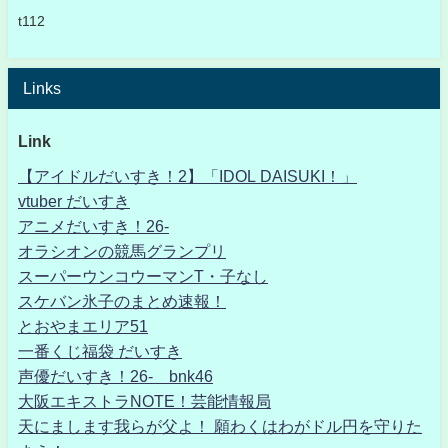
t112
Links
Link
【アイドルだいすき！2】「IDOL DAISUKI！」
vtuber だいすき
アニメだいすき！26-
オラシオンの競馬グランプリ
スーパーウンコウーマンT・子なし
スケバン氷子のまとめ速報！
とおやまエリア51
一番くじ福袋 だいすき
声優だいすき！26- bnk46
大阪エキストラNOTE！芸能情報局
天にまします我らが父よ！ 願わくはわがドル円を守りた