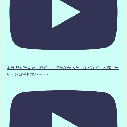
本日 兄が死んだ 葬式には行かなかった などなど 木曜ゴー
ルデン日浦劇場パート7