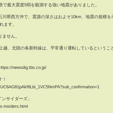
川県で最大震度5弱を観測する強い地震がありました。
川県西方沖で、震源の深さはおよそ10km、地震の規模を
されます。
りません。
、上越、北陸の各新幹線は、平常通り運転しているというこ
//newsdig.tbs.co.jp/
す！
el/UC6AG81pAkf6Lbi_1VC5NmPA?sub_confirmation=1
インサイダーズ」
s-insiders.html