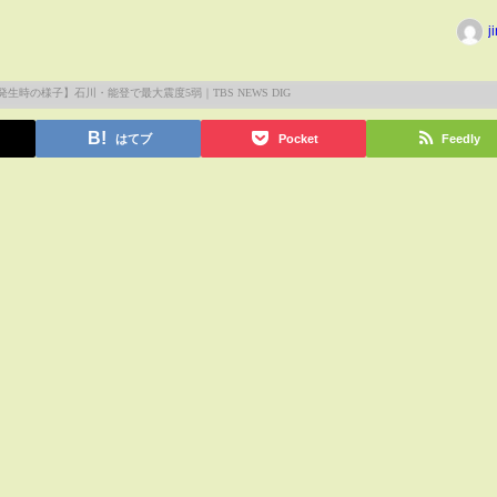
j
はてブ
Pocket
Feedly