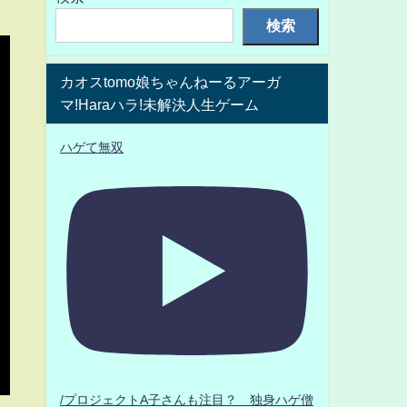
検索
カオスtomo娘ちゃんねーるアーガ
マ!Haraハラ!未解決人生ゲーム
ハゲて無双
/プロジェクトA子さんも注目？ 独身ハゲ僧