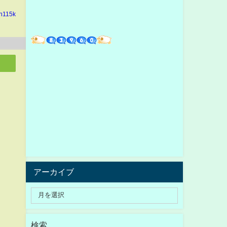
in115k
アーカイブ
検索