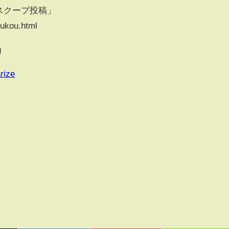
スクープ投稿」
oukou.html
g
rize