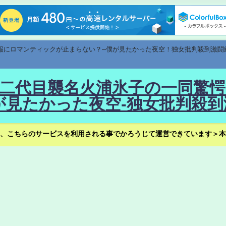
速報にロマンティックが止まらない？--僕が見たかった夜空！独女批判殺到激闘
！--二代目襲名火浦氷子の一同
見たかった夜空-独女批判殺到
、こちらのサービスを利用される事でかろうじて運営できています＞本