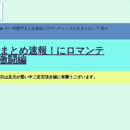
編--の一同驚愕まとめ速報にロマンティックが止まらない？-僕の
驚愕まとめ速報！にロマンテ
激闘編
日は足元が悪い中ご足労頂き誠に有難うございます。