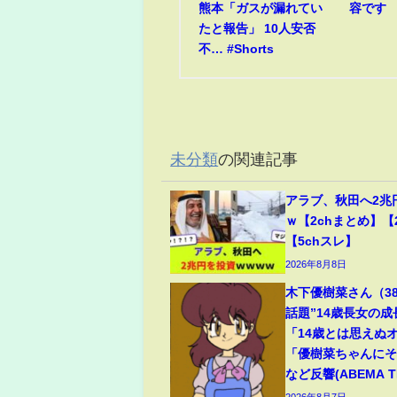
熊本「ガスが漏れてい
容です
たと報告」 10人安否
不… #Shorts
未分類
の関連記事
アラブ、秋田へ2兆
ｗ【2chまとめ】【
【5chスレ】
2026年8月8日
木下優樹菜さん（3
話題”14歳長女の
「14歳とは思えぬ
「優樹菜ちゃんに
など反響(ABEMA TI
2026年8月7日