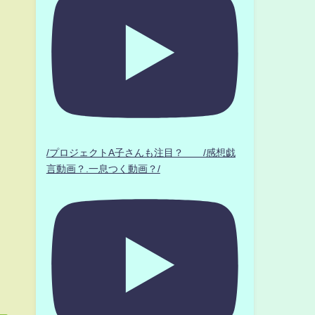
/プロジェクトA子さんも注目？ /感想戯
言動画？.一息つく動画？/