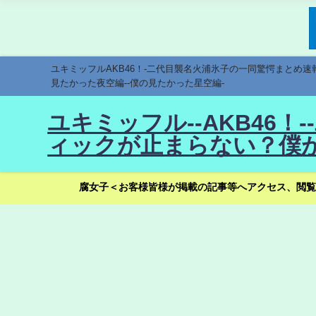
ユキミッフルAKB46！-二代目襲名火浦氷子の一同驚愕まとめ
見たかった夜空編--僕の見たかった星空編-
ユキミッフル--AKB46
ィックが止まらない？僕が
腐女子＜お客様皆様が掲載の記事等へアクセス、閲覧