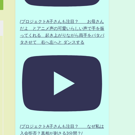
/プロジェクトA子さんも注目？ お母さん
だよ とアニメ声の可愛いらしい声で手を振
ってくれる 起き上がりながら両手をパタパ
タさせて 右へ左へと ダンスする
/プロジェクトA子さんも注目？ なぜ私は
入会拒否？真相が刺さる3分間？/