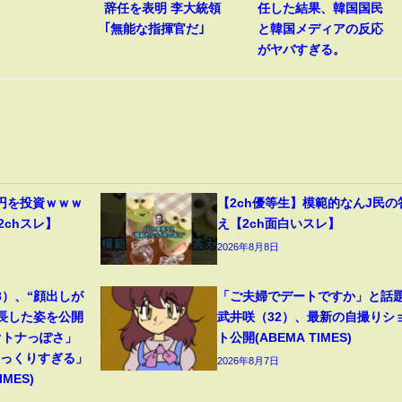
辞任を表明 李大統領
任した結果、韓国国民
｢無能な指揮官だ｣
と韓国メディアの反応
がヤバすぎる。
円を投資ｗｗｗ
【2ch優等生】模範的なんJ民の
2chスレ】
え【2ch面白いスレ】
2026年8月8日
8）、“顔出しが
「ご夫婦でデートですか」と話
成長した姿を公開
武井咲（32）、最新の自撮りシ
オトナっぽさ」
ト公開(ABEMA TIMES)
そっくりすぎる」
2026年8月7日
MES)