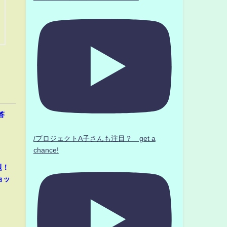
答
/プロジェクトA子さんも注目？ get a
chance!
題！
ョッ