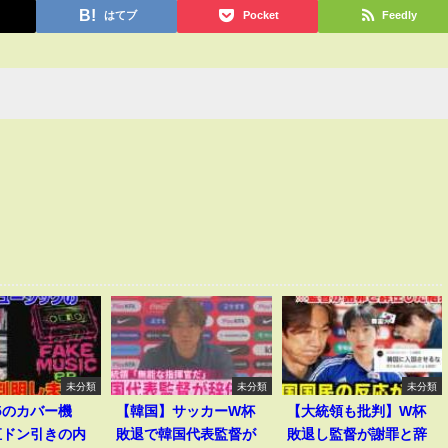
はてブ
Pocket
Feedly
未分類
未分類
未分類
v5のカバー機
【韓国】サッカーW杯
【大統領も批判】W杯
直ドン引きの内
敗退で韓国代表監督が
敗退し監督が謝罪と辞