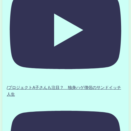
/プロジェクトA子さんも注目？ 独身ハゲ僧侶のサンドイッチ
人生