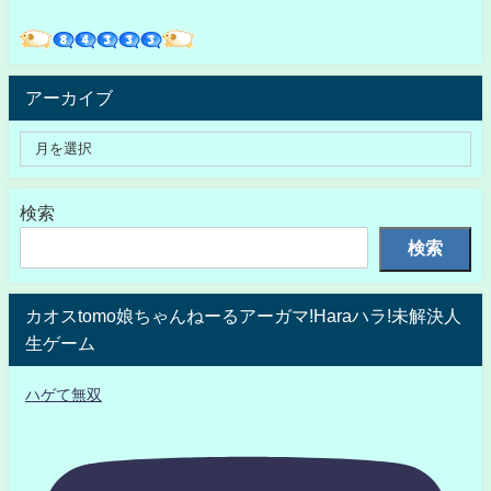
アーカイブ
検索
検索
カオスtomo娘ちゃんねーるアーガマ!Haraハラ!未解決人
生ゲーム
ハゲて無双