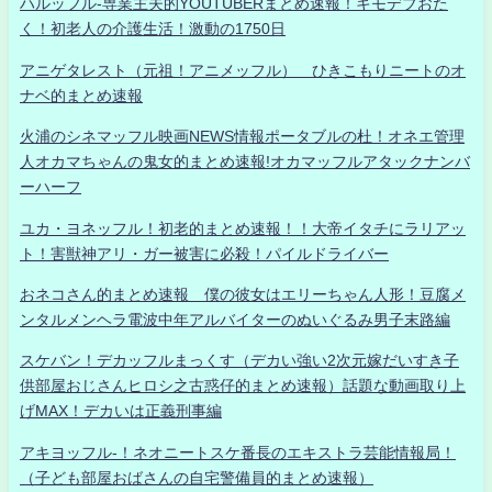
ハルッフル-専業主夫的YOUTUBERまとめ速報！キモデブおた
く！初老人の介護生活！激動の1750日
アニゲタレスト（元祖！アニメッフル） ひきこもりニートのオ
ナベ的まとめ速報
火浦のシネマッフル映画NEWS情報ポータブルの杜！オネエ管理
人オカマちゃんの鬼女的まとめ速報!オカマッフルアタックナンバ
ーハーフ
ユカ・ヨネッフル！初老的まとめ速報！！大帝イタチにラリアッ
ト！害獣神アリ・ガー被害に必殺！パイルドライバー
おネコさん的まとめ速報 僕の彼女はエリーちゃん人形！豆腐メ
ンタルメンヘラ電波中年アルバイターのぬいぐるみ男子末路編
スケバン！デカッフルまっくす（デカい強い2次元嫁だいすき子
供部屋おじさんヒロシ之古惑仔的まとめ速報）話題な動画取り上
げMAX！デカいは正義刑事編
アキヨッフル-！ネオニートスケ番長のエキストラ芸能情報局！
（子ども部屋おばさんの自宅警備員的まとめ速報）