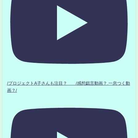
/プロジェクトA子さんも注目？ /感想戯言動画？.一息つく動
画？/