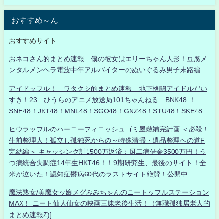
おすすめ～ん
おすすめサイト
おネコさん的まとめ速報 僕の彼女はエリーちゃん人形！豆腐メ
ンタルメンヘラ電波中年アルバイターのぬいぐるみ男子末路編
アイドッフル！ ワタクシ的まとめ速報 地下格闘アイドルだい
すき！23 ひうらのアニメ放送局101ちゃんねる BNK48 ！
SNH48！JKT48！MNL48！SGO48！GNZ48！STU48！SKE48
ヒウラッフルのハーニーフィニッシュゴミ屋敷補完計画 ＜必殺！
生前整理人！孤立し孤独死からの～特殊清掃・遺品整理への道F
完結編＞ キャッシング計1500万返済：厨二病借金3500万円！う
つ病統合失調症14年生HKT46！！9期研究生、最後のサイト！全
米が泣いた！認知症鬱病60代のラストサイト絶賛！公開中
魔法熟女/美魔女ッ娘メグみみちゃんのニートッフルステーション
MAX！ ニート仙人仙女の映画三昧老後生活！（無職孤独居老人的
まとめ速報Z)]