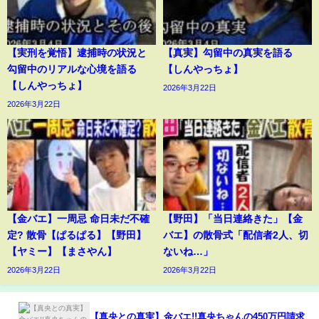
【実刑を覚悟】逮捕時の状況と
【真実】勾留中の真実を語る
勾留中のリアルな心境を語る
【しんやっちょ】
【しんやっちょ】
2026年3月22日
2026年3月22日
【金バエ】一周忌 命日未だ不確
【野田】「当日連絡きた」【金
定? 散骨【ぱるぱる】【野田】
バエ】の散骨式「配信者2人、切
【ヤミー】【まさやん】
ないね…」
2026年3月22日
2026年3月22日
【真央との真実】金バエ!!真央ちゃんの450万円請求