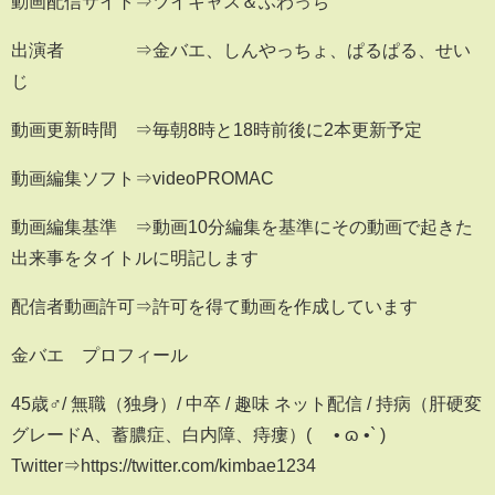
動画配信サイト⇒ツイキャス＆ふわっち
出演者 ⇒金バエ、しんやっちょ、ぱるぱる、せい
じ
動画更新時間 ⇒毎朝8時と18時前後に2本更新予定
動画編集ソフト⇒videoPROMAC
動画編集基準 ⇒動画10分編集を基準にその動画で起きた
出来事をタイトルに明記します
配信者動画許可⇒許可を得て動画を作成しています
金バエ プロフィール
45歳♂/ 無職（独身）/ 中卒 / 趣味 ネット配信 / 持病（肝硬変
グレードA、蓄膿症、白内障、痔瘻）( ´• ɷ •` )
Twitter⇒https://twitter.com/kimbae1234