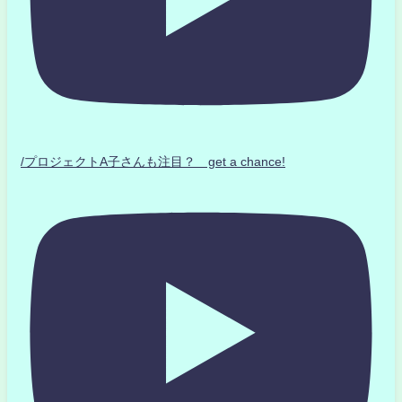
/プロジェクトA子さんも注目？ get a chance!