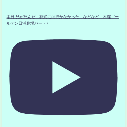
本日 兄が死んだ 葬式には行かなかった などなど 木曜ゴー
ルデン日浦劇場パート7