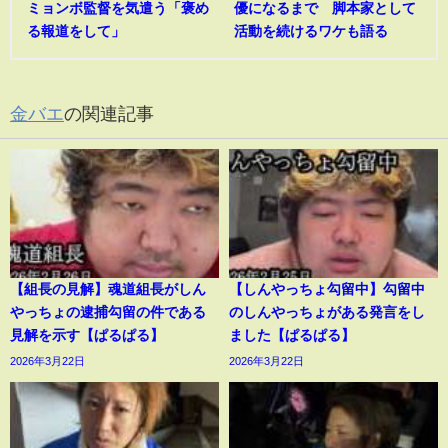
ミョンボ監督を気遣う「褒め
優になるまで 脚本家として
る報道をして」
活動を続けるワケも語る
金バエ
の関連記事
【組長の見解】魂道組長がしん
【しんやっちょ勾留中】勾留中
やっちょの逮捕勾留の件である
のしんやっちょがある発言をし
見解を示す【ぱるぱる】
ました【ぱるぱる】
2026年3月22日
2026年3月22日