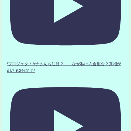
/プロジェクトA子さんも注目？ なぜ私は入会拒否？真相が
刺さる3分間？/