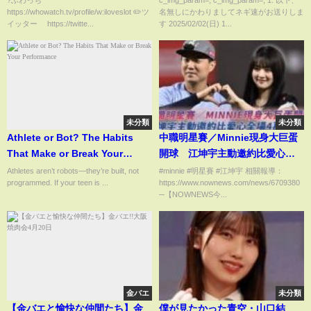
https://whowatch.tv/profile/w:iloveslot ✏️ツ
名無しにかわりましてネギ速がお送りしま
養分
イッター https://twitte...
す 2025/02/02(日) 1...
未分類
未分類
Athlete or Bot? The Habits
中職明星賽／Minnie現身大巨蛋
That Make or Break Your
開球 江坤宇主動邀約比愛心全
Performance
場4萬人暴動｜NOWNEWS
Athletes aren’t robots—they’re built, not
#minnie #明星賽 #江坤宇 相關報導：
programmed. If your teen is ...
https://www.nownews.com/news/6709380
─【NOWNEWS今...
金バエ
未分類
【金バエと愉快な仲間たち】金
僕が見たかった青空・山口結