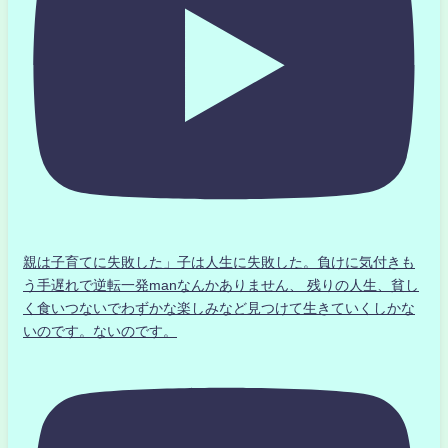
親は子育てに失敗した」子は人生に失敗した。負けに気付きも
う手遅れで逆転一発manなんかありません、 残りの人生、貧し
く食いつないでわずかな楽しみなど見つけて生きていくしかな
いのです。ないのです。