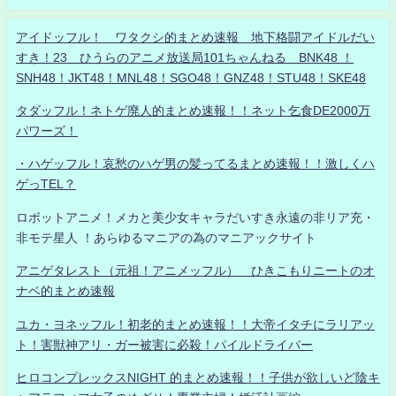
アイドッフル！ ワタクシ的まとめ速報 地下格闘アイドルだい
すき！23 ひうらのアニメ放送局101ちゃんねる BNK48 ！
SNH48！JKT48！MNL48！SGO48！GNZ48！STU48！SKE48
タダッフル！ネトゲ廃人的まとめ速報！！ネット乞食DE2000万
パワーズ！
・ハゲッフル！哀愁のハゲ男の髪ってるまとめ速報！！激しくハ
ゲっTEL？
ロボットアニメ！メカと美少女キャラだいすき永遠の非リア充・
非モテ星人 ！あらゆるマニアの為のマニアックサイト
アニゲタレスト（元祖！アニメッフル） ひきこもりニートのオ
ナベ的まとめ速報
ユカ・ヨネッフル！初老的まとめ速報！！大帝イタチにラリアッ
ト！害獣神アリ・ガー被害に必殺！パイルドライバー
ヒロコンプレックスNIGHT 的まとめ速報！！子供が欲しいど陰キ