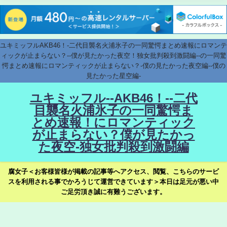
ユキミッフルAKB46！-二代目襲名火浦氷子の一同驚愕まとめ速報にロマンテ
ィックが止まらない？--僕が見たかった夜空！独女批判殺到激闘編--の一同驚
愕まとめ速報にロマンティックが止まらない？-僕の見たかった夜空編--僕の
見たかった星空編-
ユキミッフル--AKB46！--二代
目襲名火浦氷子の一同驚愕ま
とめ速報！にロマンティック
が止まらない？僕が見たかっ
た夜空-独女批判殺到激闘編
腐女子＜お客様皆様が掲載の記事等へアクセス、閲覧、こちらのサービ
スを利用される事でかろうじて運営できています＞本日は足元が悪い中
ご足労頂き誠に有難うございます。