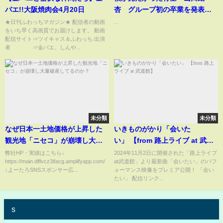
バエ!!大阪焼肉会4月20日
杏 グループ初の卒業を発表
「人前に立つことに不安を感じ
★日刊ふわっちマガジン★ 配信者の動画
...
をいち早く高画質でお届けします。 動画
るように…」
配信サイト⇒ツイキャス＆ふわっち 出演
者 ⇒金バエ、しんや...
未分類
未分類
なぜ日本一土地価格が上昇した
いきものがかり「会いた
観光地「ニセコ」が崩壊し大量
い」 【from 路上ライブ at 武道
破産してるのか？
館】
弊社HP・実績はこちら↓
2024年11月2日に開催された「路上ライブ
https://main.dlflvcz3ifacg.amplifyapp.com/
at武道館」より最新曲「会いたい」のパフ
↓よーたろSNSスポンサー広...
ォーマンス映像をプレミア公開！ 「会い
たい」 配信リンク...
s