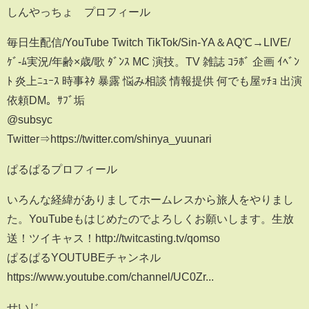
しんやっちょ プロフィール
毎日生配信/YouTube Twitch TikTok/Sin-YA＆AQ℃→LIVE/
ｹﾞ-ﾑ実況/年齢×歳/歌 ﾀﾞﾝｽ MC 演技。TV 雑誌 ｺﾗﾎﾞ 企画 ｲﾍﾞﾝ
ﾄ 炎上ﾆｭｰｽ 時事ﾈﾀ 暴露 悩み相談 情報提供 何でも屋ｯﾁｮ 出演
依頼DM。ｻﾌﾞ垢
@subsyc
Twitter⇒https://twitter.com/shinya_yuunari
ぱるぱるプロフィール
いろんな経緯がありましてホームレスから旅人をやりまし
た。YouTubeもはじめたのでよろしくお願いします。生放
送！ツイキャス！http://twitcasting.tv/qomso
ぱるぱるYOUTUBEチャンネル
https://www.youtube.com/channel/UC0Zr...
せいじ