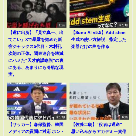
社会
未分類
【遂に出所】「見立真一、出
【Suno AI v5.5】Add stem
てこい」Xで暴露を始めた新
生成の使い方解説―指定した
宿ジャックス5代目・木村孔
楽器だけの曲を作る―
次朗の正体。関東連合を壊滅
にハメた“天才的謀略説”の裏
にある、あまりにも冷酷な現
実。
未分類
映画
【サッカー】森保監督、韓国
【佐藤二朗】“役者は運命”
メディアの質問に対応 ホン・
思い込みからアカデミー賞俳