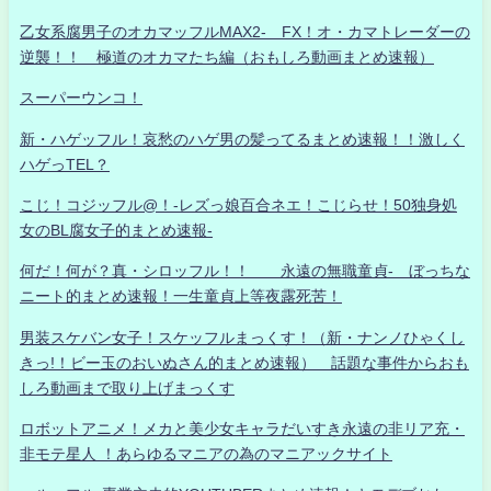
乙女系腐男子のオカマッフルMAX2- FX！オ・カマトレーダーの
逆襲！！ 極道のオカマたち編（おもしろ動画まとめ速報）
スーパーウンコ！
新・ハゲッフル！哀愁のハゲ男の髪ってるまとめ速報！！激しく
ハゲっTEL？
こじ！コジッフル@！-レズっ娘百合ネエ！こじらせ！50独身処
女のBL腐女子的まとめ速報-
何だ！何が？真・シロッフル！！ 永遠の無職童貞- ぼっちな
ニート的まとめ速報！一生童貞上等夜露死苦！
男装スケバン女子！スケッフルまっくす！（新・ナンノひゃくし
きっ!！ビー玉のおいぬさん的まとめ速報） 話題な事件からおも
しろ動画まで取り上げまっくす
ロボットアニメ！メカと美少女キャラだいすき永遠の非リア充・
非モテ星人 ！あらゆるマニアの為のマニアックサイト