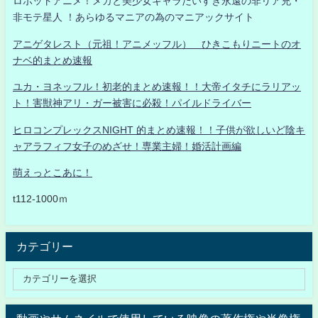
ロボットアニメ！メカと美少女キャラだいすき永遠の非リア充・
非モテ星人 ！あらゆるマニアの為のマニアックサイト
アニゲタレスト（元祖！アニメッフル） ひきこもりニートのオ
ナベ的まとめ速報
ユカ・ヨネッフル！初老的まとめ速報！！大帝イタチにラリアッ
ト！害獣神アリ・ガー被害に必殺！パイルドライバー
ヒロコンプレックスNIGHT 的まとめ速報！！子供が欲しいど陰キ
ャアラフィフ女子のめざせ！専業主婦！婚活計画編
萌えっとこあに！
t112-1000ｍ
カテゴリー