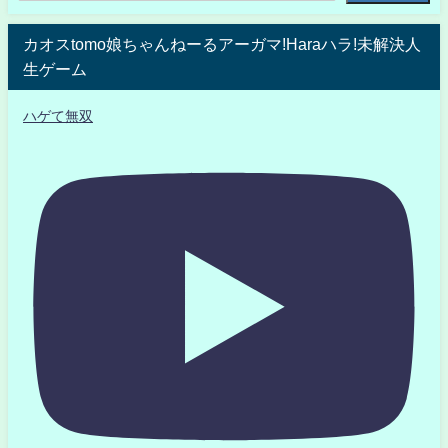
カオスtomo娘ちゃんねーるアーガマ!Haraハラ!未解決人
生ゲーム
ハゲて無双