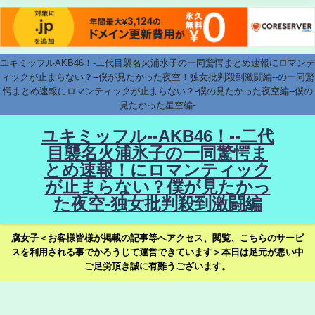
ユキミッフルAKB46！-二代目襲名火浦氷子の一同驚愕まとめ速報にロマンテ
ィックが止まらない？--僕が見たかった夜空！独女批判殺到激闘編--の一同驚
愕まとめ速報にロマンティックが止まらない？-僕の見たかった夜空編--僕の
見たかった星空編-
ユキミッフル--AKB46！--二代
目襲名火浦氷子の一同驚愕ま
とめ速報！にロマンティック
が止まらない？僕が見たかっ
た夜空-独女批判殺到激闘編
腐女子＜お客様皆様が掲載の記事等へアクセス、閲覧、こちらのサービ
スを利用される事でかろうじて運営できています＞本日は足元が悪い中
ご足労頂き誠に有難うございます。