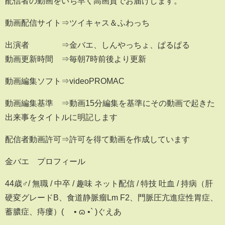
配信者の動画をいち早く高画質でお届けします。
動画配信サイト⇒ツイキャス＆ふわっち
出演者 ⇒金バエ、しんやっちょ、ぱるぱる
動画更新時間 ⇒毎朝7時前後より更新
動画編集ソフト⇒videoPROMAC
動画編集基準 ⇒動画15分編集を基準にその動画で起きた
出来事をタイトルに明記します
配信者動画許可⇒許可を得て動画を作成しています
金バエ プロフィール
44歳♂/ 無職 / 中卒 / 趣味 ネット配信 / 特技 吐血 / 持病（肝
硬変グレードB、食道静脈瘤Lm F2、門脈圧亢進症性胃症、
蓄膿症、痔瘻）( ´• ɷ •` )ぐえあ