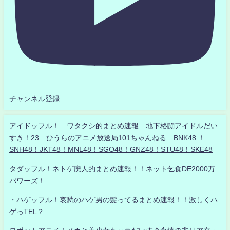
チャンネル登録
アイドッフル！ ワタクシ的まとめ速報 地下格闘アイドルだい
すき！23 ひうらのアニメ放送局101ちゃんねる BNK48 ！
SNH48！JKT48！MNL48！SGO48！GNZ48！STU48！SKE48
タダッフル！ネトゲ廃人的まとめ速報！！ネット乞食DE2000万
パワーズ！
・ハゲッフル！哀愁のハゲ男の髪ってるまとめ速報！！激しくハ
ゲっTEL？