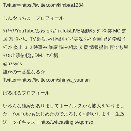
Twitter⇒https://twitter.com/kimbae1234
しんやっちょ プロフィール
ﾂｲｷｬｽ/YouTube/ふわっち/TikTok/LIVE活動/歌 ﾀﾞﾝｽ 笑 MC 芝
居 ﾌﾘｰｽﾀｲﾙ。TV 雑誌 ﾈｯﾄ番組 ｹﾞ-ﾑ実況 ｼﾈﾏ 企画 ｺﾗﾎﾞ学祭 ｲ
ﾍﾞﾝﾄ 炎上ﾆｭｰｽ 時事ﾈﾀ 暴露 悩み相談 支援 情報提供 何でも屋
ｯﾁｮ 出演依頼はDM。ｻﾌﾞ垢
@azsycs
誰かの一番星なる☆
Twitter⇒https://twitter.com/shinya_yuunari
ぱるぱるプロフィール
いろんな経緯がありましてホームレスから旅人をやりまし
た。YouTubeもはじめたのでよろしくお願いします。生放
送！ツイキャス！http://twitcasting.tv/qomso