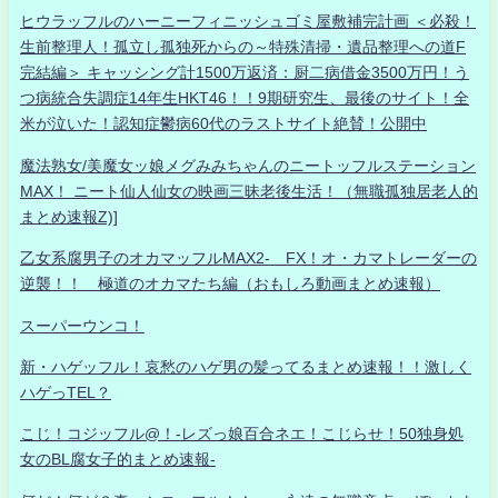
ヒウラッフルのハーニーフィニッシュゴミ屋敷補完計画 ＜必殺！
生前整理人！孤立し孤独死からの～特殊清掃・遺品整理への道F
完結編＞ キャッシング計1500万返済：厨二病借金3500万円！う
つ病統合失調症14年生HKT46！！9期研究生、最後のサイト！全
米が泣いた！認知症鬱病60代のラストサイト絶賛！公開中
魔法熟女/美魔女ッ娘メグみみちゃんのニートッフルステーション
MAX！ ニート仙人仙女の映画三昧老後生活！（無職孤独居老人的
まとめ速報Z)]
乙女系腐男子のオカマッフルMAX2- FX！オ・カマトレーダーの
逆襲！！ 極道のオカマたち編（おもしろ動画まとめ速報）
スーパーウンコ！
新・ハゲッフル！哀愁のハゲ男の髪ってるまとめ速報！！激しく
ハゲっTEL？
こじ！コジッフル@！-レズっ娘百合ネエ！こじらせ！50独身処
女のBL腐女子的まとめ速報-