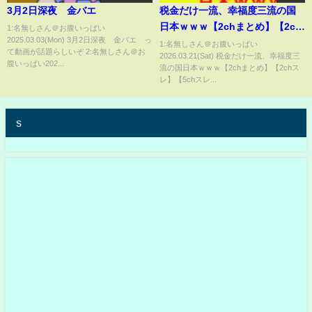
3月2日深夜 金バエ
税金だけ一流、幸福度三流の国
日本ｗｗｗ【2chまとめ】【2ch
1:名無しさん＠お腹いっぱい
2025.03.03(Mon) 3月2日深夜 金バエ っ
スレ】【5chスレ】【ゆっくり】
1:名無しさん＠お腹いっぱい
て動画が話題らしいぞ 2:名無しさん＠お
2026.03.21(Sat) 税金だけ一流、幸福度三
腹いっぱい202...
流の国日本ｗｗｗ【2chまとめ】【2chス
レ】【5chスレ...
s