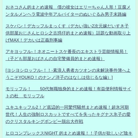
おネコさん的まとめ速報 僕の彼女はエリーちゃん人形！豆腐メ
ンタルメンヘラ電波中年アルバイターのぬいぐるみ男子末路編
スケバン！デカッフルまっくす（デカい強い2次元嫁だいすき子
供部屋おじさんヒロシ之古惑仔的まとめ速報）話題な動画取り上
げMAX！デカいは正義刑事編
アキヨッフル-！ネオニートスケ番長のエキストラ芸能情報局！
（子ども部屋おばさんの自宅警備員的まとめ速報）
[ヨシヨシロッフル-！！-素浪人勇者カツオンの未解決事件簿へよ
うこそYOUKO！のナンノ洋子のはなしは信じるな編）]
モリッフル！ 50代無職独身的まとめ速報！有益便利情報サイ
トの杜 モリッフル
ユキユキッフル2！ど底辺的一同驚愕騒然まとめ速報！超氷河期
世代！人生の強制ロスカットですべてを失ったキグナス氷子の愛
のクリスタルキングボンビー脱出大作戦
ヒロコンプレックスNIGHT 的まとめ速報！！子供が欲しいど陰キ