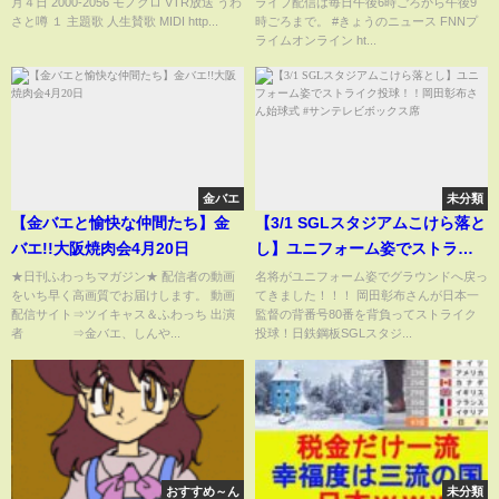
月４日 2000-2056 モノクロ VTR放送 うわ
ライブ配信は毎日午後6時ごろから午後9
さと噂 １ 主題歌 人生賛歌 MIDI http...
時ごろまで。 #きょうのニュース FNNプ
ライムオンライン ht...
金バエ
未分類
【金バエと愉快な仲間たち】金
【3/1 SGLスタジアムこけら落と
バエ!!大阪焼肉会4月20日
し】ユニフォーム姿でストライ
ク投球！！岡田彰布さん始球式 #
★日刊ふわっちマガジン★ 配信者の動画
名将がユニフォーム姿でグラウンドへ戻っ
をいち早く高画質でお届けします。 動画
てきました！！！ 岡田彰布さんが日本一
サンテレビボックス席
配信サイト⇒ツイキャス＆ふわっち 出演
監督の背番号80番を背負ってストライク
者 ⇒金バエ、しんや...
投球！日鉄鋼板SGLスタジ...
おすすめ～ん
未分類