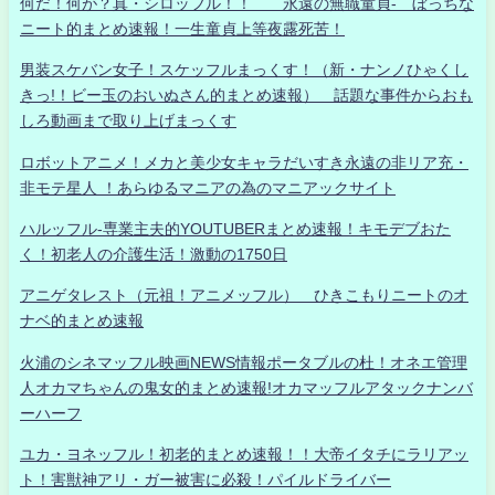
何だ！何が？真・シロッフル！！ 永遠の無職童貞- ぼっちな
ニート的まとめ速報！一生童貞上等夜露死苦！
男装スケバン女子！スケッフルまっくす！（新・ナンノひゃくし
きっ!！ビー玉のおいぬさん的まとめ速報） 話題な事件からおも
しろ動画まで取り上げまっくす
ロボットアニメ！メカと美少女キャラだいすき永遠の非リア充・
非モテ星人 ！あらゆるマニアの為のマニアックサイト
ハルッフル-専業主夫的YOUTUBERまとめ速報！キモデブおた
く！初老人の介護生活！激動の1750日
アニゲタレスト（元祖！アニメッフル） ひきこもりニートのオ
ナベ的まとめ速報
火浦のシネマッフル映画NEWS情報ポータブルの杜！オネエ管理
人オカマちゃんの鬼女的まとめ速報!オカマッフルアタックナンバ
ーハーフ
ユカ・ヨネッフル！初老的まとめ速報！！大帝イタチにラリアッ
ト！害獣神アリ・ガー被害に必殺！パイルドライバー