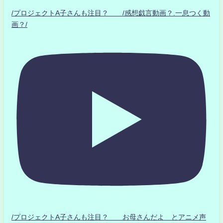
/プロジェクトA子さんも注目？ /感想戯言動画？.一息つく動
画？/
/プロジェクトA子さんも注目？ お母さんだよ とアニメ声