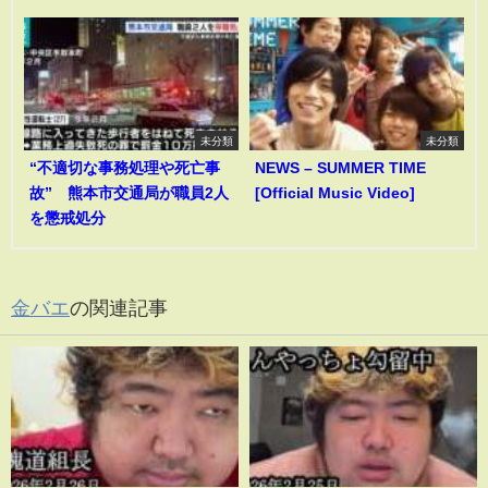
未分類
未分類
“不適切な事務処理や死亡事
NEWS – SUMMER TIME
故” 熊本市交通局が職員2人
[Official Music Video]
を懲戒処分
金バエ
の関連記事