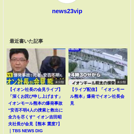
news23vip
最近書いた記事
未分類
未分類
【イオン社長の会見ライブ】
【ライブ配信】「イオンモー
「深くお詫び申し上げます」
ル熊本」爆発でイオン社長会
イオンモール熊本の爆発事故
見
“安否不明4人の捜索と救出に
全力を尽くす” イオン吉田昭
夫社長が会見【熊本 震度7】
｜TBS NEWS DIG