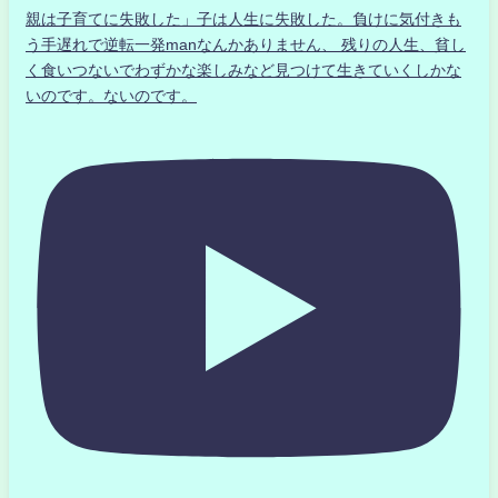
親は子育てに失敗した」子は人生に失敗した。負けに気付きも
う手遅れで逆転一発manなんかありません、 残りの人生、貧し
く食いつないでわずかな楽しみなど見つけて生きていくしかな
いのです。ないのです。