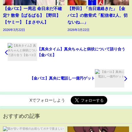
【金バエ】一周忌 命日未だ不確
【野田】「当日連絡きた」【金
定? 散骨【ぱるぱる】【野田】
バエ】の散骨式「配信者2人、切
【ヤミー】【まさやん】
ないね…」
2026年3月22日
2026年3月22日
【真央タイム】真央ちゃんと病状について語り合う
【金バエ】
【金バエ】真央に電話し一億円ゲット
Xでフォローしよう
おすすめの記事