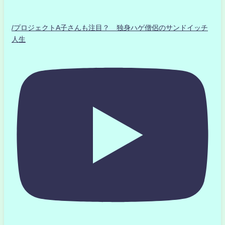
/プロジェクトA子さんも注目？ 独身ハゲ僧侶のサンドイッチ
人生