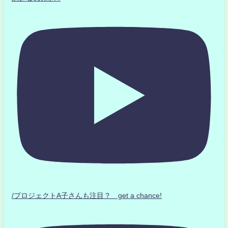
/プロジェクトA子さんも注目？ get a chance!