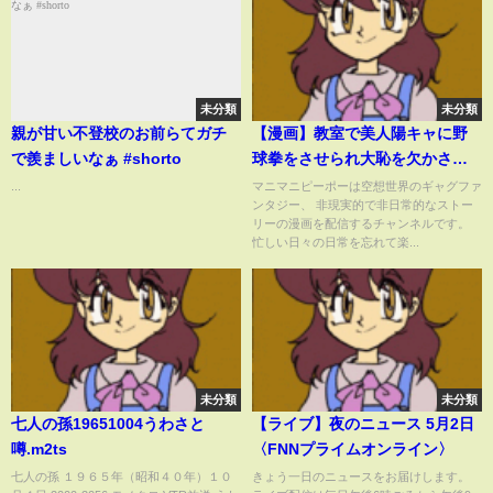
未分類
未分類
親が甘い不登校のお前らてガチ
【漫画】教室で美人陽キャに野
で羨ましいなぁ #shorto
球拳をさせられ大恥を欠かされ
た俺…数年後大人になり高級会
...
マニマニピーポーは空想世界のギャグファ
ンタジー、 非現実的で非日常的なストー
員制バーに遊びに行ったら、野
リーの漫画を配信するチャンネルです。
球拳をやらされ泣きそうになっ
忙しい日々の日常を忘れて楽...
ている美人陽キャと再会したの
でwww
未分類
未分類
七人の孫19651004うわさと
【ライブ】夜のニュース 5月2日
噂.m2ts
〈FNNプライムオンライン〉
七人の孫 １９６５年（昭和４０年）１０
きょう一日のニュースをお届けします。