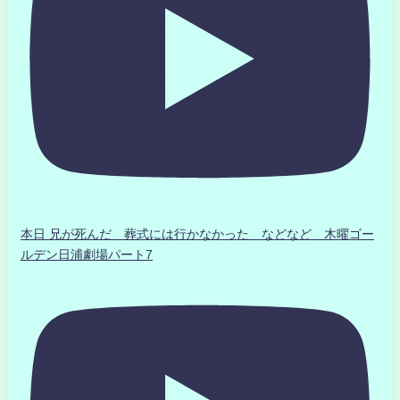
本日 兄が死んだ 葬式には行かなかった などなど 木曜ゴー
ルデン日浦劇場パート7