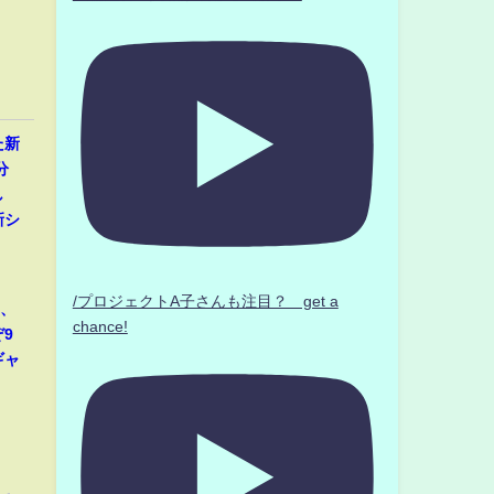
た新
分
し
新シ
/プロジェクトA子さんも注目？ get a
那、
chance!
9
ギャ