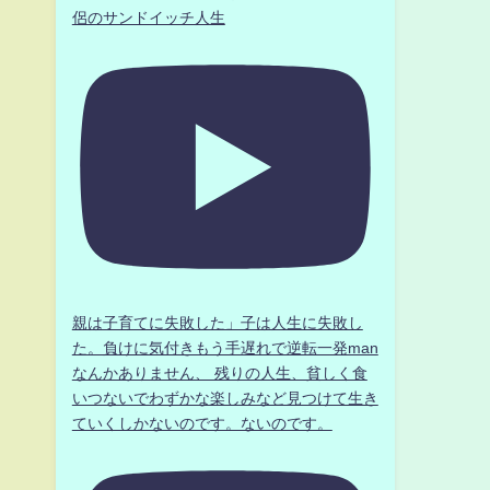
侶のサンドイッチ人生
親は子育てに失敗した」子は人生に失敗し
た。負けに気付きもう手遅れで逆転一発man
なんかありません、 残りの人生、貧しく食
いつないでわずかな楽しみなど見つけて生き
ていくしかないのです。ないのです。