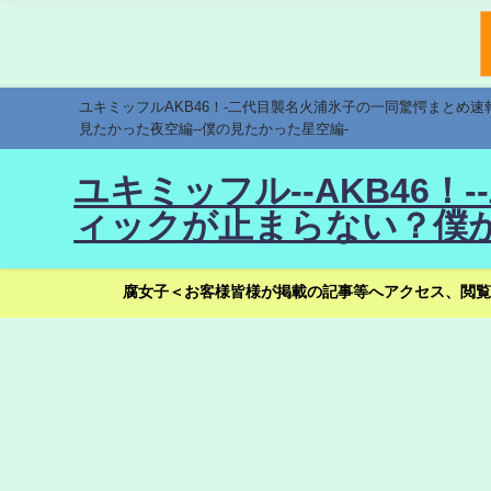
ユキミッフルAKB46！-二代目襲名火浦氷子の一同驚愕まとめ
見たかった夜空編--僕の見たかった星空編-
ユキミッフル--AKB46
ィックが止まらない？僕が
腐女子＜お客様皆様が掲載の記事等へアクセス、閲覧