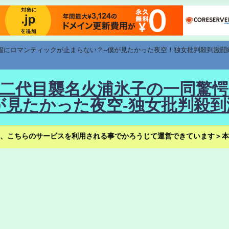
速報にロマンティックが止まらない？--僕が見たかった夜空！独女批判殺到激闘
！--二代目襲名火浦氷子の一同
見たかった夜空-独女批判殺到
、こちらのサービスを利用される事でかろうじて運営できています＞本