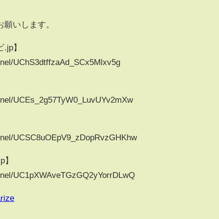
お願いします。
jp】
nnel/UChS3dtffzaAd_SCx5Mlxv5g
annel/UCEs_2g57TyW0_LuvUYv2mXw
annel/UCSC8uOEpV9_zDopRvzGHKhw
p】
annel/UC1pXWAveTGzGQ2yYorrDLwQ
rize