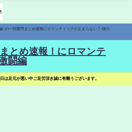
編--の一同驚愕まとめ速報にロマンティックが止まらない？-僕の
驚愕まとめ速報！にロマンテ
激闘編
日は足元が悪い中ご足労頂き誠に有難うございます。