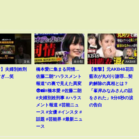
文化
未分類
AKB48
マ】夫婦別姓刑
橋本愛に集まる同情…
【衝撃】元AKB48花田
すぎ…笑
佐藤二朗“ハラスメント
藍衣が丸刈り謝罪…契
報道”の裏で見えた異変
約解除の真相とは？
😨📸#橋本愛 #佐藤二朗
「峯岸みなみさんの話
#夫婦別姓刑事 #ハラス
をされた」9分8秒の涙
メント報道 #芸能ニュ
の告白
ース #女優 #インスタ #
話題 #芸能界 #最新ニュ
ース