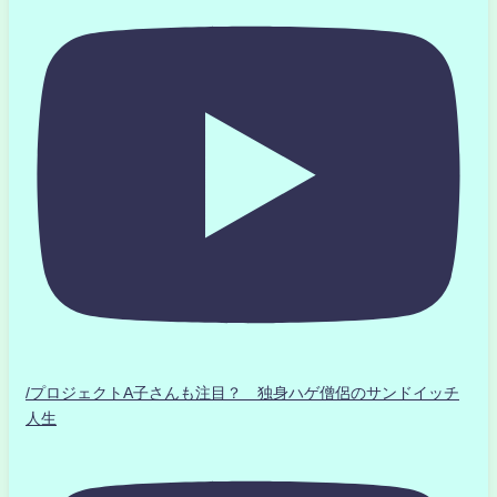
/プロジェクトA子さんも注目？ 独身ハゲ僧侶のサンドイッチ
人生