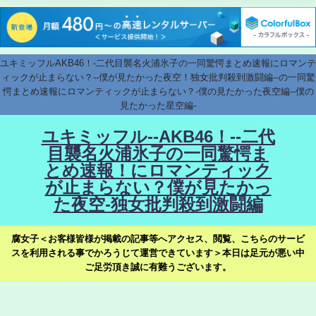
ユキミッフルAKB46！-二代目襲名火浦氷子の一同驚愕まとめ速報にロマンテ
ィックが止まらない？--僕が見たかった夜空！独女批判殺到激闘編--の一同驚
愕まとめ速報にロマンティックが止まらない？-僕の見たかった夜空編--僕の
見たかった星空編-
ユキミッフル--AKB46！--二代
目襲名火浦氷子の一同驚愕ま
とめ速報！にロマンティック
が止まらない？僕が見たかっ
た夜空-独女批判殺到激闘編
腐女子＜お客様皆様が掲載の記事等へアクセス、閲覧、こちらのサービ
スを利用される事でかろうじて運営できています＞本日は足元が悪い中
ご足労頂き誠に有難うございます。