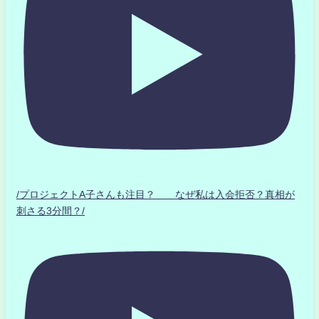
/プロジェクトA子さんも注目？ なぜ私は入会拒否？真相が
刺さる3分間？/