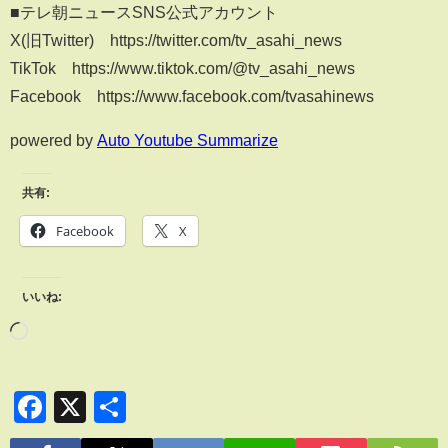
■テレ朝ニュースSNS公式アカウント
X(旧Twitter) https://twitter.com/tv_asahi_news
TikTok https://www.tiktok.com/@tv_asahi_news
Facebook https://www.facebook.com/tvasahinews
powered by
Auto Youtube Summarize
共有:
Facebook
X
いいね:
Facebook
X
共
有