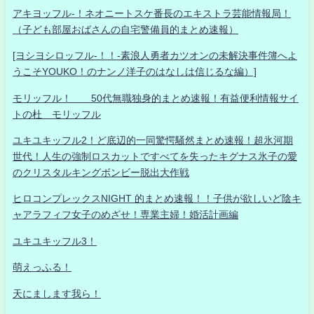
アキヨッフル-！ネオニートスケ番長のエキストラ芸能情報局！
（子ども部屋おばさんの自宅警備員的まとめ速報）
[ヨシヨシロッフル-！！-素浪人勇者カツオンの未解決事件簿へよ
うこそYOUKO！のナンノ洋子のはなしは信じるな編）]
モリッフル！ 50代無職独身的まとめ速報！有益便利情報サイ
トの杜 モリッフル
ユキユキッフル2！ど底辺的一同驚愕騒然まとめ速報！超氷河期
世代！人生の強制ロスカットですべてを失ったキグナス氷子の愛
のクリスタルキングボンビー脱出大作戦
ヒロコンプレックスNIGHT 的まとめ速報！！子供が欲しいど陰キ
ャアラフィフ女子のめざせ！専業主婦！婚活計画編
ユキユキッフル3！
萌えっふる！
天にまします我ら！