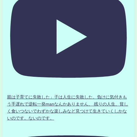
親は子育てに失敗した」子は人生に失敗した。負けに気付きも
う手遅れで逆転一発manなんかありません、 残りの人生、貧し
く食いつないでわずかな楽しみなど見つけて生きていくしかな
いのです。ないのです。