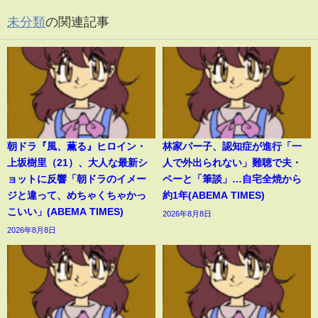
未分類
の関連記事
朝ドラ『風、薫る』ヒロイン・
林家パー子、認知症が進行「一
上坂樹里（21）、大人な最新シ
人で外出られない」難聴で夫・
ョットに反響「朝ドラのイメー
ペーと「筆談」…自宅全焼から
ジと違って、めちゃくちゃかっ
約1年(ABEMA TIMES)
こいい」(ABEMA TIMES)
2026年8月8日
2026年8月8日