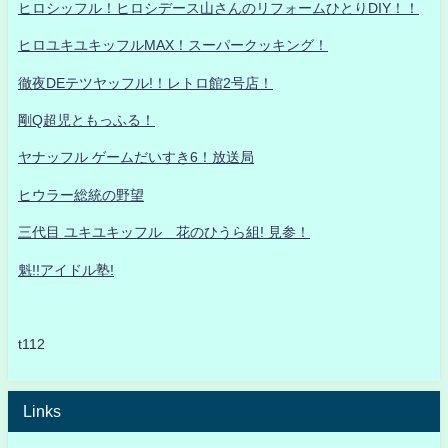
ヒロシッフル！ヒロシデース山さんのリフォームひとりDIY！！
ヒロユキユキッフルMAX！スーパークッキング！
徹夜DEテツヤッフル!！レトロ館2号店！
剛Q超児ともっふる！
ヤナッフル ゲームだいすき6！放送局
ヒウラー総統の野望
三代目 ユキユキッフル 花のひうら組! 見参！
魁!!アイドル塾!
t112
Links