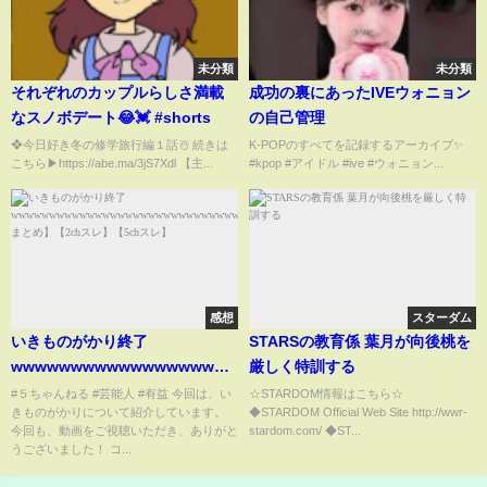
未分類
未分類
それぞれのカップルらしさ満載
成功の裏にあったIVEウォニョン
なスノボデート😂💓 #shorts
の自己管理
❖今日好き冬の修学旅行編１話☃️ 続きは
K-POPのすべてを記録するアーカイブ✨
こちら▶https://abe.ma/3jS7Xdl 【主...
#kpop #アイドル #ive #ウォニョン...
感想
スターダム
いきものがかり終了
STARSの教育係 葉月が向後桃を
wwwwwwwwwwwwwwwwwwwwwwwwwwwwwwwwwwwwwwww
厳しく特訓する
まとめ】【2chスレ】【5chス
#５ちゃんねる #芸能人 #有益 今回は、い
☆STARDOM情報はこちら☆
きものがかりについて紹介しています。
◆STARDOM Official Web Site http://wwr-
レ】
今回も、動画をご視聴いただき、ありがと
stardom.com/ ◆ST...
うございました！ コ...