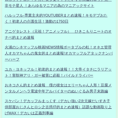
非モテ星人 ！あらゆるマニアの為のマニアックサイト
ハルッフル-専業主夫的YOUTUBERまとめ速報！キモデブおた
く！初老人の介護生活！激動の1750日
アニゲタレスト（元祖！アニメッフル） ひきこもりニートのオ
ナベ的まとめ速報
火浦のシネマッフル映画NEWS情報ポータブルの杜！オネエ管理
人オカマちゃんの鬼女的まとめ速報!オカマッフルアタックナンバ
ーハーフ
ユカ・ヨネッフル！初老的まとめ速報！！大帝イタチにラリアッ
ト！害獣神アリ・ガー被害に必殺！パイルドライバー
おネコさん的まとめ速報 僕の彼女はエリーちゃん人形！豆腐メ
ンタルメンヘラ電波中年アルバイターのぬいぐるみ男子末路編
スケバン！デカッフルまっくす（デカい強い2次元嫁だいすき子
供部屋おじさんヒロシ之古惑仔的まとめ速報）話題な動画取り上
げMAX！デカいは正義刑事編