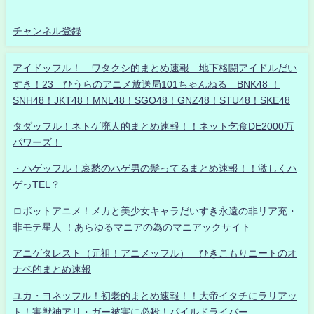
チャンネル登録
アイドッフル！ ワタクシ的まとめ速報 地下格闘アイドルだい
すき！23 ひうらのアニメ放送局101ちゃんねる BNK48 ！
SNH48！JKT48！MNL48！SGO48！GNZ48！STU48！SKE48
タダッフル！ネトゲ廃人的まとめ速報！！ネット乞食DE2000万
パワーズ！
・ハゲッフル！哀愁のハゲ男の髪ってるまとめ速報！！激しくハ
ゲっTEL？
ロボットアニメ！メカと美少女キャラだいすき永遠の非リア充・
非モテ星人 ！あらゆるマニアの為のマニアックサイト
アニゲタレスト（元祖！アニメッフル） ひきこもりニートのオ
ナベ的まとめ速報
ユカ・ヨネッフル！初老的まとめ速報！！大帝イタチにラリアッ
ト！害獣神アリ・ガー被害に必殺！パイルドライバー