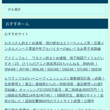
おすすめ～ん
おすすめサイト
おネコさん的まとめ速報 僕の彼女はエリーちゃん人形！豆腐メ
ンタルメンヘラ電波中年アルバイターのぬいぐるみ男子末路編
アイドッフル！ ワタクシ的まとめ速報 地下格闘アイドルだい
すき！23 ひうらのアニメ放送局101ちゃんねる BNK48 ！
SNH48！JKT48！MNL48！SGO48！GNZ48！STU48！SKE48
ヒウラッフルのハーニーフィニッシュゴミ屋敷補完計画 ＜必殺！
生前整理人！孤立し孤独死からの～特殊清掃・遺品整理への道F
完結編＞ キャッシング計1500万返済：厨二病借金3500万円！う
つ病統合失調症14年生HKT46！！9期研究生、最後のサイト！全
米が泣いた！認知症鬱病60代のラストサイト絶賛！公開中