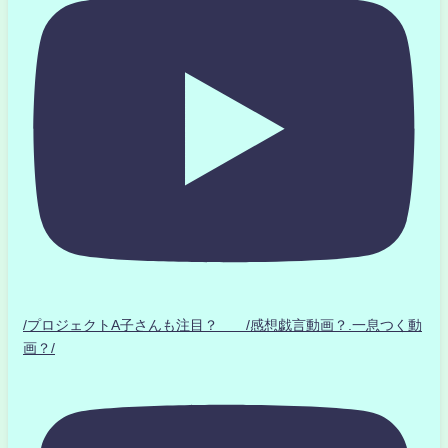
/プロジェクトA子さんも注目？ /感想戯言動画？.一息つく動
画？/