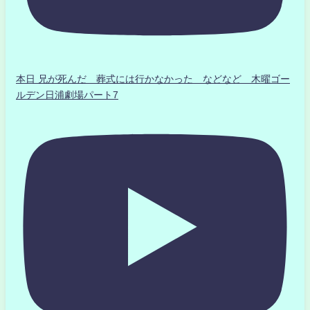
本日 兄が死んだ 葬式には行かなかった などなど 木曜ゴー
ルデン日浦劇場パート7