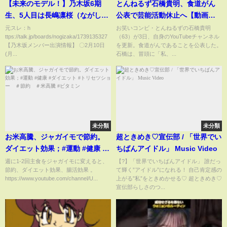
【未来のモデル！】乃木坂6期
とんねるず石橋貴明、食道がん
生、5人目は長嶋凛桜（ながしま
公表で芸能活動休止へ【動画で
りお）ちゃん17歳！！【乃木坂
わかる！注目芸能ニュース】
元スレ：h
お笑いコンビ・とんねるずの石橋貴明
ttps://talk.jp/boards/nogizaka/1739135327
（63）が3日、自身のYouTubeチャンネル
46】
【乃木坂メンバー出演情報】 〇2月10日
を更新。食道がんであることを公表した。
(月...
石橋は、冒頭に「私、...
未分類
未分類
お米高騰、ジャガイモで節約。
超ときめき♡宣伝部 / 「世界でい
ダイエット効果；#運動 #健康 #
ちばんアイドル」 Music Video
ダイエット #トリセツショー ＃
週に1-2回主食をジャガイモに変えると、
【?】「世界でいちばんアイドル」 誰だっ
節約、ダイエット効果、腸活効果 。
て輝く”アイドル”になれる！ 自己肯定感の
節約 ＃米高騰 #ビタミン
https://www.youtube.com/channel/U...
上がる”私”をときめかせる♡ 超ときめき♡
宣伝部らしさのつ...