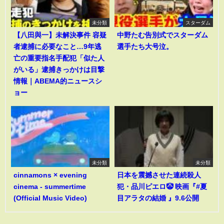
未分類
スターダム
【八田與一】未解決事件 容疑
中野たむ告別式でスターダム
者逮捕に必要なこと…9年逃
選手たち大号泣。
亡の重要指名手配犯「似た人
がいる」逮捕きっかけは目撃
情報｜ABEMA的ニュースシ
ョー
未分類
未分類
cinnamons × evening
日本を震撼させた連続殺人
cinema - summertime
犯・品川ピエロ🤡 映画『#夏
(Official Music Video)
目アラタの結婚 』9.6公開