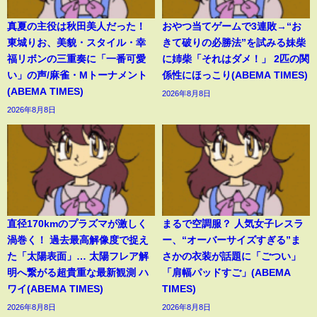
真夏の主役は秋田美人だった！
おやつ当てゲームで3連敗→“お
東城りお、美貌・スタイル・幸
きて破りの必勝法”を試みる妹柴
福リボンの三重奏に「一番可愛
に姉柴「それはダメ！」 2匹の関
い」の声/麻雀・Mトーナメント
係性にほっこり(ABEMA TIMES)
(ABEMA TIMES)
2026年8月8日
2026年8月8日
直径170kmのプラズマが激しく
まるで空調服？ 人気女子レスラ
渦巻く！ 過去最高解像度で捉え
ー、“オーバーサイズすぎる”ま
た「太陽表面」… 太陽フレア解
さかの衣装が話題に「ごつい」
明へ繋がる超貴重な最新観測 ハ
「肩幅パッドすご」(ABEMA
ワイ(ABEMA TIMES)
TIMES)
2026年8月8日
2026年8月8日