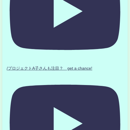
/プロジェクトA子さんも注目？ get a chance!