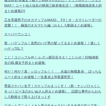
魔法熟女/美魔女ッ娘メグみみちゃんのニートッフルステーション
MAX！ ニート仙人仙女の映画三昧老後生活！（無職孤独居老人的
まとめ速報Z)]
乙女系腐男子のオカマッフルMAX2- FX！オ・カマトレーダーの
逆襲！！ 極道のオカマたち編（おもしろ動画まとめ速報）
スーパーウンコ！
新・ハゲッフル！哀愁のハゲ男の髪ってるまとめ速報！！激しく
ハゲっTEL？
こじ！コジッフル@！-レズっ娘百合ネエ！こじらせ！50独身処
女のBL腐女子的まとめ速報-
何だ！何が？真・シロッフル！！ 永遠の無職童貞- ぼっちな
ニート的まとめ速報！一生童貞上等夜露死苦！
男装スケバン女子！スケッフルまっくす！（新・ナンノひゃくし
きっ!！ビー玉のおいぬさん的まとめ速報） 話題な事件からおも
しろ動画まで取り上げまっくす
ロボットアニメ！メカと美少女キャラだいすき永遠の非リア充・