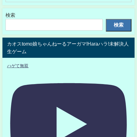
検索
検索
カオスtomo娘ちゃんねーるアーガマ!Haraハラ!未解決人
生ゲーム
ハゲて無双