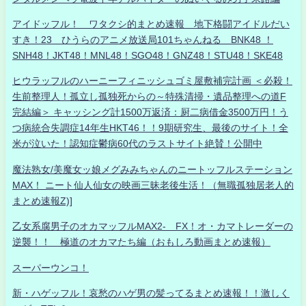
アイドッフル！ ワタクシ的まとめ速報 地下格闘アイドルだい
すき！23 ひうらのアニメ放送局101ちゃんねる BNK48 ！
SNH48！JKT48！MNL48！SGO48！GNZ48！STU48！SKE48
ヒウラッフルのハーニーフィニッシュゴミ屋敷補完計画 ＜必殺！
生前整理人！孤立し孤独死からの～特殊清掃・遺品整理への道F
完結編＞ キャッシング計1500万返済：厨二病借金3500万円！う
つ病統合失調症14年生HKT46！！9期研究生、最後のサイト！全
米が泣いた！認知症鬱病60代のラストサイト絶賛！公開中
魔法熟女/美魔女ッ娘メグみみちゃんのニートッフルステーション
MAX！ ニート仙人仙女の映画三昧老後生活！（無職孤独居老人的
まとめ速報Z)]
乙女系腐男子のオカマッフルMAX2- FX！オ・カマトレーダーの
逆襲！！ 極道のオカマたち編（おもしろ動画まとめ速報）
スーパーウンコ！
新・ハゲッフル！哀愁のハゲ男の髪ってるまとめ速報！！激しく