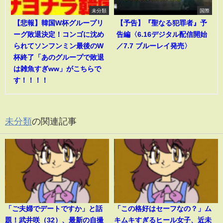
未分類
国際
【悲報】韓国W杯グループリ
【予告】『聖なる犯罪者』予
ーグ敗退決定！コンゴに沈め
告編〈6.16デジタル配信開始
られてソンフンミン最後のW
／7.7 ブルーレイ発売〉
杯終了「あのグループで敗退
は雑魚すぎww」がこちらで
す！！！！
未分類
の関連記事
「ご夫婦でデートですか」と話
「この格好はセーフなの？」ム
題！武井咲（32）、最新の自撮
キムキすぎるヒール女子、近未