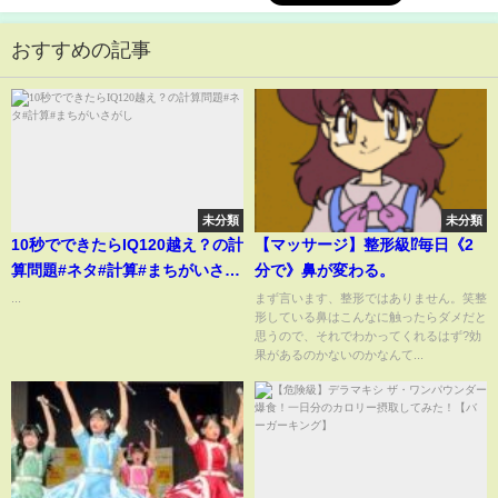
おすすめの記事
未分類
未分類
10秒でできたらIQ120越え？の計
【マッサージ】整形級⁉️毎日《2
算問題#ネタ#計算#まちがいさが
分で》鼻が変わる。
し
...
まず言います、整形ではありません。笑整
形している鼻はこんなに触ったらダメだと
思うので、それでわかってくれるはず?効
果があるのかないのかなんて...