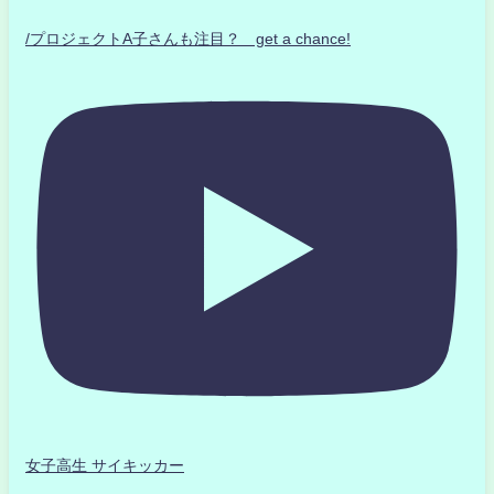
/プロジェクトA子さんも注目？ get a chance!
女子高生 サイキッカー