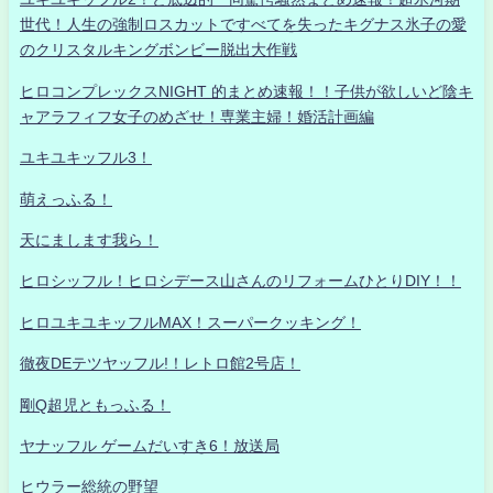
世代！人生の強制ロスカットですべてを失ったキグナス氷子の愛
のクリスタルキングボンビー脱出大作戦
ヒロコンプレックスNIGHT 的まとめ速報！！子供が欲しいど陰キ
ャアラフィフ女子のめざせ！専業主婦！婚活計画編
ユキユキッフル3！
萌えっふる！
天にまします我ら！
ヒロシッフル！ヒロシデース山さんのリフォームひとりDIY！！
ヒロユキユキッフルMAX！スーパークッキング！
徹夜DEテツヤッフル!！レトロ館2号店！
剛Q超児ともっふる！
ヤナッフル ゲームだいすき6！放送局
ヒウラー総統の野望