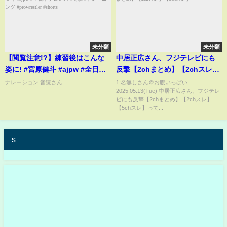
未分類
未分類
【閲覧注意!?】練習後はこんな
中居正広さん、フジテレビにも
姿に! #宮原健斗 #ajpw #全日本
反撃【2chまとめ】【2chスレ】
プロレス #衝撃 #トレーニング
【5chスレ】
ナレーション 音読さん...
1:名無しさん＠お腹いっぱい
2025.05.13(Tue) 中居正広さん、フジテレ
#prowrestler #shorts
ビにも反撃【2chまとめ】【2chスレ】
【5chスレ】って...
s