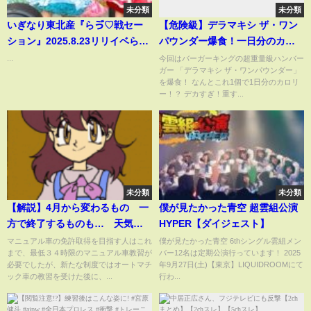
未分類
未分類
いぎなり東北産『らゔ♡戦セー
【危険級】デラマキシ ザ・ワン
ション』2025.8.23リリイベらら
パウンダー爆食！一日分のカロ
ぽーと立川立飛
リー摂取してみた！【バーガー
...
今回はバーガーキングの超重量級ハンバー
ガー 「デラマキシ ザ・ワンパウンダー」
キング】
を爆食！ なんとこれ1個で1日分のカロリ
ー！？ デカすぎ！重す...
未分類
未分類
【解説】4月から変わるもの 一
僕が見たかった青空 超雲組公演
方で終了するものも… 天気予
HYPER【ダイジェスト】
報177やサイン決済、びん牛乳な
マニュアル車の免許取得を目指す人はこれ
僕が見たかった青空 6thシングル雲組メン
まで、最低３４時限のマニュアル車教習が
バー12名は定期公演行っています！ 2025
どは3月で終了
必要でしたが、新たな制度ではオートマチ
年9月27日(土)【東京】LIQUIDROOMにて
ック車の教習を受けた後に、...
行わ...