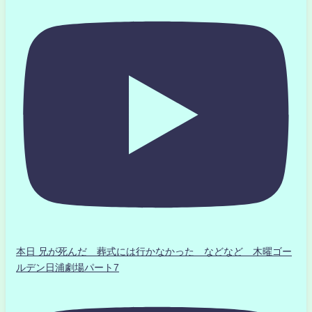
本日 兄が死んだ 葬式には行かなかった などなど 木曜ゴー
ルデン日浦劇場パート7