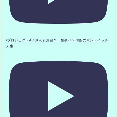
/プロジェクトA子さんも注目？ 独身ハゲ僧侶のサンドイッチ
人生