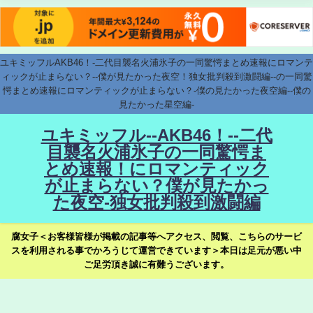
ユキミッフルAKB46！-二代目襲名火浦氷子の一同驚愕まとめ速報にロマンテ
ィックが止まらない？--僕が見たかった夜空！独女批判殺到激闘編--の一同驚
愕まとめ速報にロマンティックが止まらない？-僕の見たかった夜空編--僕の
見たかった星空編-
ユキミッフル--AKB46！--二代
目襲名火浦氷子の一同驚愕ま
とめ速報！にロマンティック
が止まらない？僕が見たかっ
た夜空-独女批判殺到激闘編
腐女子＜お客様皆様が掲載の記事等へアクセス、閲覧、こちらのサービ
スを利用される事でかろうじて運営できています＞本日は足元が悪い中
ご足労頂き誠に有難うございます。