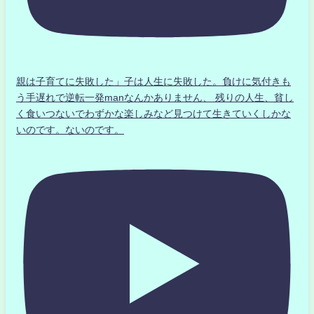
親は子育てに失敗した」子は人生に失敗した。負けに気付きも
う手遅れで逆転一発manなんかありません、 残りの人生、貧し
く食いつないでわずかな楽しみなど見つけて生きていくしかな
いのです。ないのです。