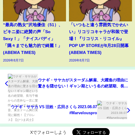
“最高の熟女”沢地優佳（51）、
「いつもと違う雰囲気でかわい
ビキニ姿に絶賛の声「So
い」リコリコキャラが和装で登
Sexy！」「ナイスバディ」
場！『リコリス・リコイル』
「隅々までも魅力的で綺麗！」
POP UP STOREが8月28日開幕
(ABEMA TIMES)
(ABEMA TIMES)
2026年8月7日
2026年8月7日
ウナギ・サヤカがスターダム解雇、大躍進の理由に
驚きを隠せない！ギャン期という名の絶望期、長与
千種からの意外な一言に驚愕！スターダムへの本
音、東京ドーム興行実現に騒然！【プロレス】【ひ
つま武士】
ウナギ・サヤカ VS 旧姓・広田さくら 2023.08.07
#Marvelouspro
Xでフォローしよう