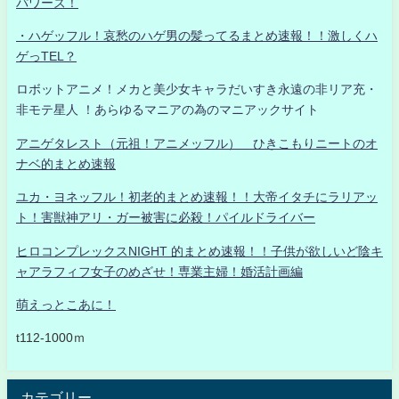
パワーズ！
・ハゲッフル！哀愁のハゲ男の髪ってるまとめ速報！！激しくハ
ゲっTEL？
ロボットアニメ！メカと美少女キャラだいすき永遠の非リア充・
非モテ星人 ！あらゆるマニアの為のマニアックサイト
アニゲタレスト（元祖！アニメッフル） ひきこもりニートのオ
ナベ的まとめ速報
ユカ・ヨネッフル！初老的まとめ速報！！大帝イタチにラリアッ
ト！害獣神アリ・ガー被害に必殺！パイルドライバー
ヒロコンプレックスNIGHT 的まとめ速報！！子供が欲しいど陰キ
ャアラフィフ女子のめざせ！専業主婦！婚活計画編
萌えっとこあに！
t112-1000ｍ
カテゴリー