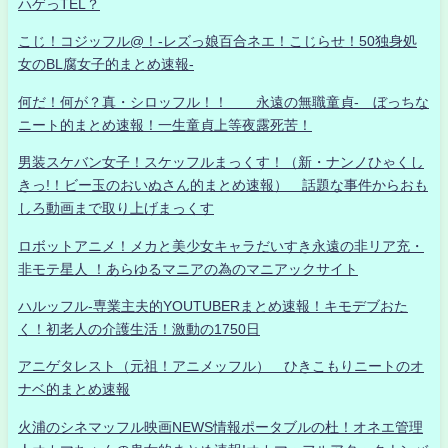
ハゲっTEL？
こじ！コジッフル@！-レズっ娘百合ネエ！こじらせ！50独身処
女のBL腐女子的まとめ速報-
何だ！何が？真・シロッフル！！ 永遠の無職童貞- ぼっちな
ニート的まとめ速報！一生童貞上等夜露死苦！
男装スケバン女子！スケッフルまっくす！（新・ナンノひゃくし
きっ!！ビー玉のおいぬさん的まとめ速報） 話題な事件からおも
しろ動画まで取り上げまっくす
ロボットアニメ！メカと美少女キャラだいすき永遠の非リア充・
非モテ星人 ！あらゆるマニアの為のマニアックサイト
ハルッフル-専業主夫的YOUTUBERまとめ速報！キモデブおた
く！初老人の介護生活！激動の1750日
アニゲタレスト（元祖！アニメッフル） ひきこもりニートのオ
ナベ的まとめ速報
火浦のシネマッフル映画NEWS情報ポータブルの杜！オネエ管理