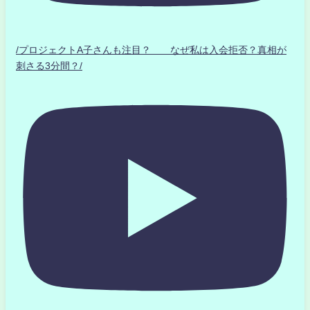
/プロジェクトA子さんも注目？ なぜ私は入会拒否？真相が
刺さる3分間？/