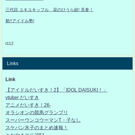
三代目 ユキユキッフル 花のひうら組! 見参！
魁!!アイドル塾!
t112
Links
Link
【アイドルだいすき！2】「IDOL DAISUKI！」
vtuber だいすき
アニメだいすき！26-
オラシオンの競馬グランプリ
スーパーウンコウーマンT・子なし
スケバン氷子のまとめ速報！