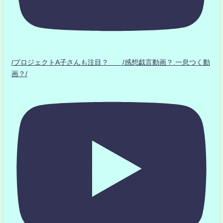
/プロジェクトA子さんも注目？ /感想戯言動画？.一息つく動
画？/