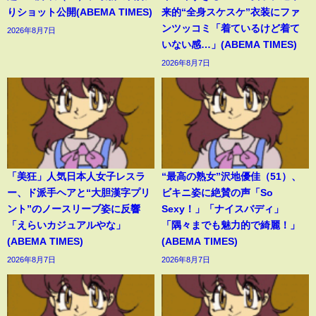
りショット公開(ABEMA TIMES)
来的“全身スケスケ”衣装にファ
ンツッコミ「着ているけど着て
2026年8月7日
いない感…」(ABEMA TIMES)
2026年8月7日
「美狂」人気日本人女子レスラ
“最高の熟女”沢地優佳（51）、
ー、ド派手ヘアと“大胆漢字プリ
ビキニ姿に絶賛の声「So
ント”のノースリーブ姿に反響
Sexy！」「ナイスバディ」
「えらいカジュアルやな」
「隅々までも魅力的で綺麗！」
(ABEMA TIMES)
(ABEMA TIMES)
2026年8月7日
2026年8月7日