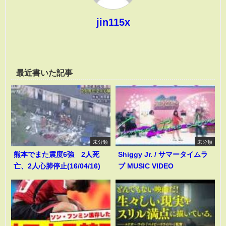
jin115x
最近書いた記事
未分類
未分類
熊本でまた震度6強 2人死
Shiggy Jr. / サマータイムラ
亡、2人心肺停止(16/04/16)
ブ MUSIC VIDEO