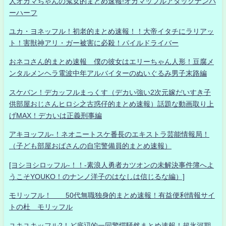
人オカマちゃんの鬼女的まとめ速報!オカマッフルアタックナンバ
ーハーフ
ユカ・ヨネッフル！初老的まとめ速報！！大帝イタチにラリアッ
ト！害獣神アリ・ガー被害に必殺！パイルドライバー
おネコさん的まとめ速報 僕の彼女はエリーちゃん人形！豆腐メ
ンタルメンヘラ電波中年アルバイターのぬいぐるみ男子末路編
スケバン！デカッフルまっくす（デカい強い2次元嫁だいすき子
供部屋おじさんヒロシ之古惑仔的まとめ速報）話題な動画取り上
げMAX！デカいは正義刑事編
アキヨッフル-！ネオニートスケ番長のエキストラ芸能情報局！
（子ども部屋おばさんの自宅警備員的まとめ速報）
[ヨシヨシロッフル-！！-素浪人勇者カツオンの未解決事件簿へよ
うこそYOUKO！のナンノ洋子のはなしは信じるな編）]
モリッフル！ 50代無職独身的まとめ速報！有益便利情報サイ
トの杜 モリッフル
ユキユキッフル2！ど底辺的一同驚愕騒然まとめ速報！超氷河期