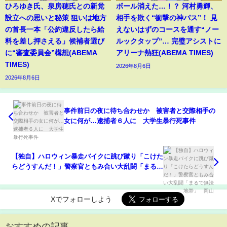
ひろゆき氏、泉房穂氏との新党
ボール消えた…！？ 河村勇輝、
設立への思いと秘策 狙いは地方
相手を欺く“衝撃の神パス”！ 見
の首長一本「公約違反したら給
えないはずのコースを通す“ノー
料を差し押さえる」候補者選び
ルックタップ”… 完璧アシストに
に“審査委員会”構想(ABEMA
アリーナ熱狂(ABEMA TIMES)
TIMES)
2026年8月6日
2026年8月6日
事件前日の夜に待ち合わせか 被害者と交際相手の
女に何が…逮捕者６人に 大学生暴行死事件
【独自】ハロウィン暴走バイクに跳び蹴り「こけた
らどうすんだ！」警察官ともみ合い大乱闘「まるで
無法地帯」 岡山
Xでフォローしよう
おすすめの記事