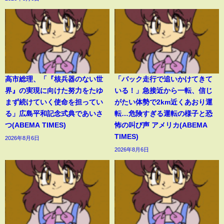
高市総理、「『核兵器のない世
「バック走行で追いかけてきて
界』の実現に向けた努力をたゆ
いる！」急接近から一転、信じ
まず続けていく使命を担ってい
がたい体勢で2km近くあおり運
る」広島平和記念式典であいさ
転…危険すぎる運転の様子と恐
つ(ABEMA TIMES)
怖の叫び声 アメリカ(ABEMA
TIMES)
2026年8月6日
2026年8月6日