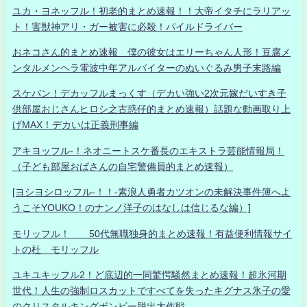
ユカ・ヨネッフル！初老的まとめ速報！！大帝イタチにラリアッ
ト！害獣神アリ・ガー被害に必殺！パイルドライバー
おネコさん的まとめ速報 僕の彼女はエリーちゃん人形！豆腐メ
ンタルメンヘラ電波中年アルバイターのぬいぐるみ男子末路編
スケバン！デカッフルまっくす（デカい強い2次元嫁だいすき子
供部屋おじさんヒロシ之古惑仔的まとめ速報）話題な動画取り上
げMAX！デカいは正義刑事編
アキヨッフル-！ネオニートスケ番長のエキストラ芸能情報局！
（子ども部屋おばさんの自宅警備員的まとめ速報）
[ヨシヨシロッフル-！！-素浪人勇者カツオンの未解決事件簿へよ
うこそYOUKO！のナンノ洋子のはなしは信じるな編）]
モリッフル！ 50代無職独身的まとめ速報！有益便利情報サイ
トの杜 モリッフル
ユキユキッフル2！ど底辺的一同驚愕騒然まとめ速報！超氷河期
世代！人生の強制ロスカットですべてを失ったキグナス氷子の愛
のクリスタルキングボンビー脱出大作戦