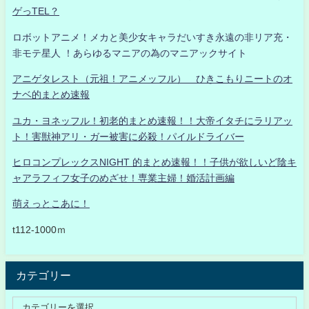
ゲっTEL？
ロボットアニメ！メカと美少女キャラだいすき永遠の非リア充・
非モテ星人 ！あらゆるマニアの為のマニアックサイト
アニゲタレスト（元祖！アニメッフル） ひきこもりニートのオ
ナベ的まとめ速報
ユカ・ヨネッフル！初老的まとめ速報！！大帝イタチにラリアッ
ト！害獣神アリ・ガー被害に必殺！パイルドライバー
ヒロコンプレックスNIGHT 的まとめ速報！！子供が欲しいど陰キ
ャアラフィフ女子のめざせ！専業主婦！婚活計画編
萌えっとこあに！
t112-1000ｍ
カテゴリー