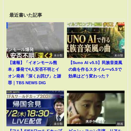
最近書いた記事
未分類
未分類
【速報】「イオンモール熊
【Suno AI v5.5】民族音楽風
本」爆発で4人安否不明とイ
の曲を作るスタイルーv5.5で
オン発表「深くお詫び」と謝
効果はどう変わった？
罪｜TBS NEWS DIG
未分類
映画
【フル】FIFAワールドカップ
ピョン・ヨハン主演、リアル