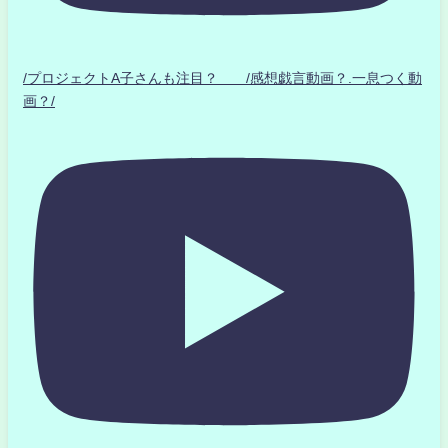
/プロジェクトA子さんも注目？ /感想戯言動画？.一息つく動
画？/