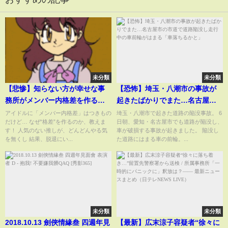
未分類
未分類
【悲惨】知らない方が幸せな事
【恐怖】埼玉・八潮市の事故が
務所がメンバー内格差を作る本
起きたばかりでまた…名古屋市
当の理由
の市道で道路陥没し走行中の車
アイドルに「メンバー内格差」はつきもの
埼玉・八潮市で起きた道路の陥没事故。 6
だけど… なぜ“格差”を作るのか、教えま
日朝、愛知・名古屋市でも道路が陥没し、
前輪がはまる「車落ちるかと」
す！ 人気のない推しが、どんどんやる気
車が破損する事故が起きました。 陥没し
を無くし 結果、脱退にい...
た道路にはまる車の前輪。...
未分類
未分類
2018.10.13 劍俠情緣叁 四週年見
【最新】広末涼子容疑者“徐々に