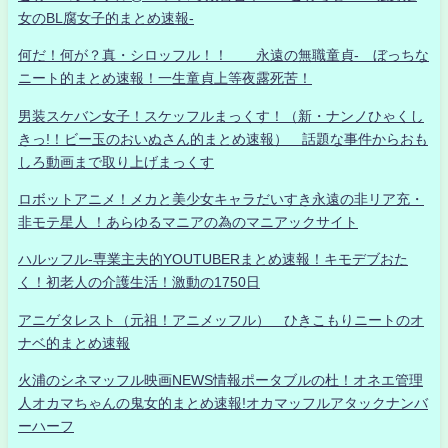
女のBL腐女子的まとめ速報-
何だ！何が？真・シロッフル！！ 永遠の無職童貞- ぼっちな
ニート的まとめ速報！一生童貞上等夜露死苦！
男装スケバン女子！スケッフルまっくす！（新・ナンノひゃくし
きっ!！ビー玉のおいぬさん的まとめ速報） 話題な事件からおも
しろ動画まで取り上げまっくす
ロボットアニメ！メカと美少女キャラだいすき永遠の非リア充・
非モテ星人 ！あらゆるマニアの為のマニアックサイト
ハルッフル-専業主夫的YOUTUBERまとめ速報！キモデブおた
く！初老人の介護生活！激動の1750日
アニゲタレスト（元祖！アニメッフル） ひきこもりニートのオ
ナベ的まとめ速報
火浦のシネマッフル映画NEWS情報ポータブルの杜！オネエ管理
人オカマちゃんの鬼女的まとめ速報!オカマッフルアタックナンバ
ーハーフ