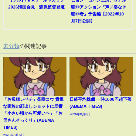
2026帰国会見 森保監督登壇
犯罪アクション『声／姿なき
犯罪者』予告編【2022年10
月7日公開】
未分類
の関連記事
「お母様レベチ」柴咲コウ 貴重
日経平均株価 一時1000円超下落
な家族の顔出しショットに反響
(ABEMA TIMES)
「小さい頃から可愛い〜」「お
2026年8月6日
母さんそっくり」(ABEMA
TIMES)
2026年8月6日