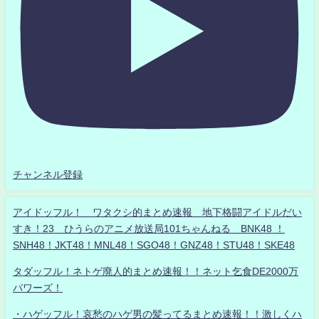
チャンネル登録
アイドッフル！ ワタクシ的まとめ速報 地下格闘アイドルだい
すき！23 ひうらのアニメ放送局101ちゃんねる BNK48 ！
SNH48！JKT48！MNL48！SGO48！GNZ48！STU48！SKE48
タダッフル！ネトゲ廃人的まとめ速報！！ネット乞食DE2000万
パワーズ！
・ハゲッフル！哀愁のハゲ男の髪ってるまとめ速報！！激しくハ