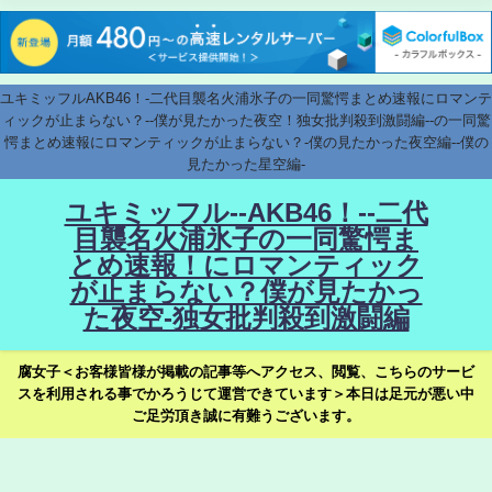
ユキミッフルAKB46！-二代目襲名火浦氷子の一同驚愕まとめ速報にロマンテ
ィックが止まらない？--僕が見たかった夜空！独女批判殺到激闘編--の一同驚
愕まとめ速報にロマンティックが止まらない？-僕の見たかった夜空編--僕の
見たかった星空編-
ユキミッフル--AKB46！--二代
目襲名火浦氷子の一同驚愕ま
とめ速報！にロマンティック
が止まらない？僕が見たかっ
た夜空-独女批判殺到激闘編
腐女子＜お客様皆様が掲載の記事等へアクセス、閲覧、こちらのサービ
スを利用される事でかろうじて運営できています＞本日は足元が悪い中
ご足労頂き誠に有難うございます。