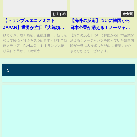
おすすめ
未分類
【トランプvsエコノミスト
【海外の反応】ついに韓国から
JAPAN】世界が注目「大統領
日本企業が消える！ノージャパ
令」日本経済への影響は？【須
ンを願っていた韓国国民が一斉
ひろゆき、成田悠輔、後藤達也…、新たな
【海外の反応】ついに韓国から日本企業が
視点で経済・社会を見つめ直すビジネス動
消える！ノージャパンを願っていた韓国国
黒清華vs ReHacQエコノミー】
に大後悔した理由
画メディア「ReHacQ」！ トランプ大統
民が一斉に大後悔した理由 ご視聴いただ
領就任初日から大統領令...
きありがとうございます。 ...
s