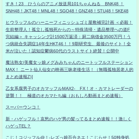
すき！23 ひうらのアニメ放送局101ちゃんねる BNK48 ！
SNH48！JKT48！MNL48！SGO48！GNZ48！STU48！SKE48
ヒウラッフルのハーニーフィニッシュゴミ屋敷補完計画 ＜必殺！
生前整理人！孤立し孤独死からの～特殊清掃・遺品整理への道F
完結編＞ キャッシング計1500万返済：厨二病借金3500万円！う
つ病統合失調症14年生HKT46！！9期研究生、最後のサイト！全
米が泣いた！認知症鬱病60代のラストサイト絶賛！公開中
魔法熟女/美魔女ッ娘メグみみちゃんのニートッフルステーション
MAX！ ニート仙人仙女の映画三昧老後生活！（無職孤独居老人的
まとめ速報Z)]
乙女系腐男子のオカマッフルMAX2- FX！オ・カマトレーダーの
逆襲！！ 極道のオカマたち編（おもしろ動画まとめ速報）
スーパーウンコ！
新・ハゲッフル！哀愁のハゲ男の髪ってるまとめ速報！！激しく
ハゲっTEL？
こじ！コジッフル@！-レズっ娘百合ネエ！こじらせ！50独身処