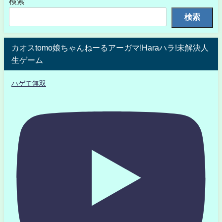
検索
検索
カオスtomo娘ちゃんねーるアーガマ!Haraハラ!未解決人
生ゲーム
ハゲて無双