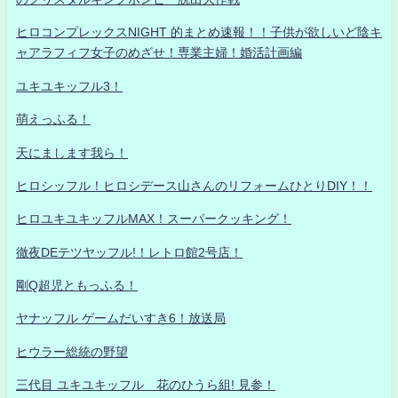
ヒロコンプレックスNIGHT 的まとめ速報！！子供が欲しいど陰キ
ャアラフィフ女子のめざせ！専業主婦！婚活計画編
ユキユキッフル3！
萌えっふる！
天にまします我ら！
ヒロシッフル！ヒロシデース山さんのリフォームひとりDIY！！
ヒロユキユキッフルMAX！スーパークッキング！
徹夜DEテツヤッフル!！レトロ館2号店！
剛Q超児ともっふる！
ヤナッフル ゲームだいすき6！放送局
ヒウラー総統の野望
三代目 ユキユキッフル 花のひうら組! 見参！