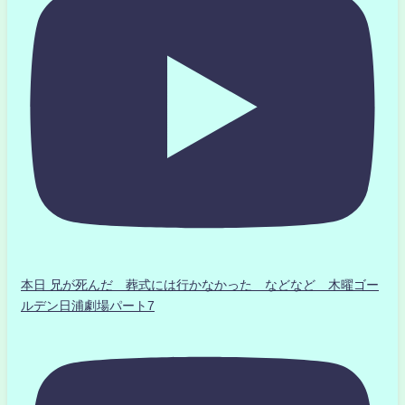
本日 兄が死んだ 葬式には行かなかった などなど 木曜ゴー
ルデン日浦劇場パート7