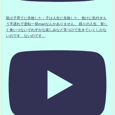
親は子育てに失敗した」子は人生に失敗した。負けに気付きも
う手遅れで逆転一発manなんかありません、 残りの人生、貧し
く食いつないでわずかな楽しみなど見つけて生きていくしかな
いのです。ないのです。