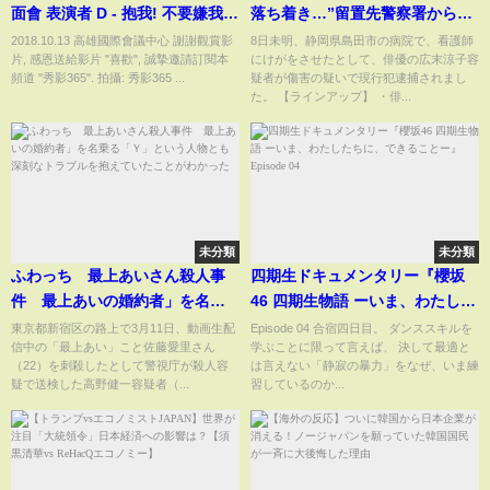
面會 表演者 D - 抱我! 不要嫌我髒
落ち着き…”留置先警察署から送
QAQ [秀影365]
検 / 所属事務所「一時的にパニッ
2018.10.13 高雄國際會議中心 謝謝觀賞影
8日未明、静岡県島田市の病院で、看護師
片, 感恩送給影片 "喜歡", 誠摯邀請訂閱本
にけがをさせたとして、俳優の広末涼子容
クに」釈放は？―― 最新ニュー
頻道 "秀影365". 拍攝: 秀影365 ...
疑者が傷害の疑いで現行犯逮捕されまし
スまとめ（日テレNEWS LIVE）
た。 【ラインアップ】 ・俳...
未分類
未分類
ふわっち 最上あいさん殺人事
四期生ドキュメンタリー『櫻坂
件 最上あいの婚約者」を名乗
46 四期生物語 ーいま、わたした
る「Ｙ」という人物とも深刻な
ちに、できることー』Episode
東京都新宿区の路上で3月11日、動画生配
Episode 04 合宿四日目。 ダンススキルを
信中の「最上あい」こと佐藤愛里さん
学ぶことに限って言えば、 決して最適と
トラブルを抱えていたことがわ
04
（22）を刺殺したとして警視庁が殺人容
は言えない「静寂の暴力」をなぜ、いま練
かった
疑で送検した高野健一容疑者（...
習しているのか...