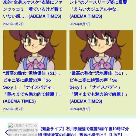
来的“全身スケスケ”衣装にファ
ント”のノースリーブ姿に反響
ンツッコミ「着ているけど着て
「えらいカジュアルやな」
いない感…」(ABEMA TIMES)
(ABEMA TIMES)
2026年8月7日
2026年8月7日
“最高の熟女”沢地優佳（51）、
“最高の熟女”沢地優佳（51）、
ビキニ姿に絶賛の声「So
ビキニ姿に絶賛の声「So
Sexy！」「ナイスバディ」
Sexy！」「ナイスバディ」
「隅々までも魅力的で綺麗！」
「隅々までも魅力的で綺麗！」
(ABEMA TIMES)
(ABEMA TIMES)
2026年8月7日
2026年8月7日
【緊急ライブ】石川県能登で震度5弱 午後10時47分
頃 津波被害の心配なし 現地の様子は？【LIVE】