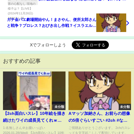
(2024年11月26日) ANN/テレ朝
ガチ金バエ劇場開始やん！まさやん、便所太郎さん
と戦争？プロレス？おびき出し作戦？イスラエルで
戦争停止したのにｗすげーおら金バエの気を感じっ
ぞ。よっさん・・いやもうとっくに死んでっからｗ
ｗどちらにせよ、退院！配信はないな予想！金バエ
Xでフォローしよう
死の恐怖で別人格？
おすすめの記事
未分類
未分類
【2ch面白いスレ】10年絵を描き
Aマッソ加納さん、お前らの想像
続けたワイの成長見てくれｗ
の5倍ぐらいすごい #2ch #なんj
#2ch面白いスレ #2chまとめ
#エンタメパーク #エンタメ
1:名無しさん＠お腹いっぱい
ご視聴ありがとうございます。 2chのスレ
2026.01.28(Wed) 【2ch面白いスレ】10年
ッドを文字起こしして配信しています。