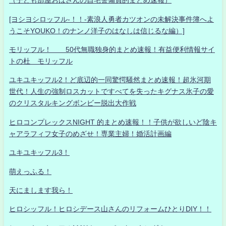
（子ども部屋おばさんの自宅警備員的まとめ速報）
[ヨシヨシロッフル-！！-素浪人勇者カツオンの未解決事件簿へよ
うこそYOUKO！のナンノ洋子のはなしは信じるな編）]
モリッフル！ 50代無職独身的まとめ速報！有益便利情報サイ
トの杜 モリッフル
ユキユキッフル2！ど底辺的一同驚愕騒然まとめ速報！超氷河期
世代！人生の強制ロスカットですべてを失ったキグナス氷子の愛
のクリスタルキングボンビー脱出大作戦
ヒロコンプレックスNIGHT 的まとめ速報！！子供が欲しいど陰キ
ャアラフィフ女子のめざせ！専業主婦！婚活計画編
ユキユキッフル3！
萌えっふる！
天にまします我ら！
ヒロシッフル！ヒロシデース山さんのリフォームひとりDIY！！