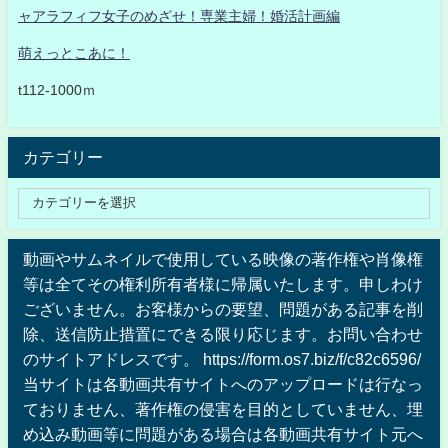
ャアラフィフ女子のめざせ！専業主婦！婚活計画編
萌えっとこあに！
t112-1000ｍ
カテゴリー
動画やサムネイルで使用している映像の著作権や肖像権
等は全てその権利所有者様に帰属いたします。申しわけ
ございません。お客様からの要望、問題がある記事を削
除、送信防止措置にできる限り応じます。お問い合わせ
のサイトアドレスです。 https://form.os7.biz/f/c82c6596/
当サイトは各動画共有サイトへのアップロードは行なっ
ておりません、著作権の侵害を目的としていません、埋
め込み動画等に問題がある場合は各動画共有サイト元へ