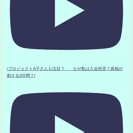
/プロジェクトA子さんも注目？ なぜ私は入会拒否？真相が
刺さる3分間？/