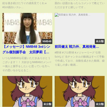
絵を描き続けたワイの成長見てくれｗ
面白い話題があったらコメントで教えてい
#2ch面白いスレ...
ただけますと嬉しいです...
NMB48
未分類
【メッセージ】NMB48 3rdシン
前田健太 戦力外、真相発覚…
グル個別握手会 太田夢莉【公
#野球 #プロ野球 #メジャーリーグ 引用
5chなど 当チャンネルの動画はすべて手動
式】
いつもNMB48を応援いただきありがとう
で作成しており、自動生成された動画、繰
ございます！！ 大好きなNMB48のメンバ
り返しの多い動画...
ー個人と握手をしたいと思っている方へ
その思いをかなえるこ...
未分類
未分類