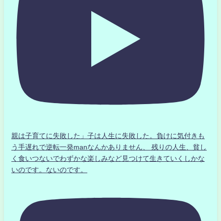
親は子育てに失敗した」子は人生に失敗した。負けに気付きも
う手遅れで逆転一発manなんかありません、 残りの人生、貧し
く食いつないでわずかな楽しみなど見つけて生きていくしかな
いのです。ないのです。