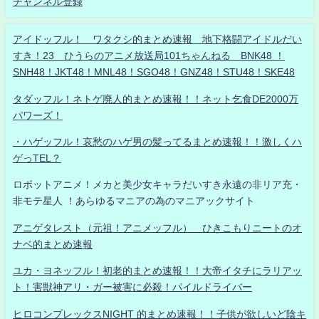
チャンネル登録
アイドッフル！ ワタクシ的まとめ速報 地下格闘アイドルだい
すき！23 ひうらのアニメ放送局101ちゃんねる BNK48 ！
SNH48！JKT48！MNL48！SGO48！GNZ48！STU48！SKE48
タダッフル！ネトゲ廃人的まとめ速報！！ネット乞食DE2000万
パワーズ！
・ハゲッフル！哀愁のハゲ男の髪ってるまとめ速報！！激しくハ
ゲっTEL？
ロボットアニメ！メカと美少女キャラだいすき永遠の非リア充・
非モテ星人 ！あらゆるマニアの為のマニアックサイト
アニゲタレスト（元祖！アニメッフル） ひきこもりニートのオ
ナベ的まとめ速報
ユカ・ヨネッフル！初老的まとめ速報！！大帝イタチにラリアッ
ト！害獣神アリ・ガー被害に必殺！パイルドライバー
ヒロコンプレックスNIGHT 的まとめ速報！！子供が欲しいど陰キ