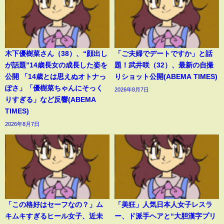
木下優樹菜さん（38）、“顔出し
「ご夫婦でデートですか」と話
が話題”14歳長女の成長した姿を
題！武井咲（32）、最新の自撮
公開 「14歳とは思えぬオトナっ
りショット公開(ABEMA TIMES)
ぽさ」「優樹菜ちゃんにそっく
2026年8月7日
りすぎる」など反響(ABEMA
TIMES)
2026年8月7日
「この格好はセーフなの？」ム
「美狂」人気日本人女子レスラ
キムキすぎるヒール女子、近未
ー、ド派手ヘアと“大胆漢字プリ