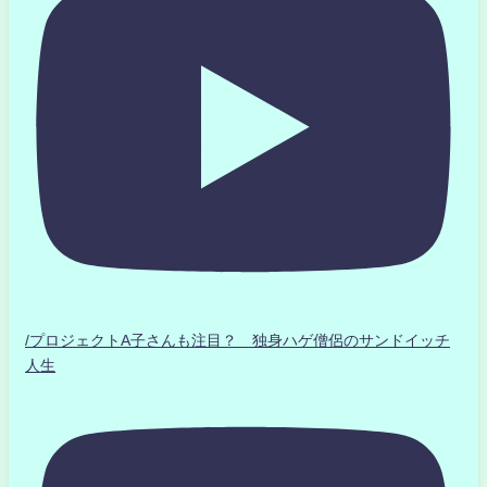
/プロジェクトA子さんも注目？ 独身ハゲ僧侶のサンドイッチ
人生