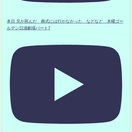
本日 兄が死んだ 葬式には行かなかった などなど 木曜ゴー
ルデン日浦劇場パート7