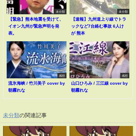
未分類
未分類
【緊急】熊本地震を受けて、
【速報】九州道上り線でトラ
イオン九州が緊急声明を発
ックなど7台絡む事故 6人け
表。
が 熊本
感想
感想
流氷海峡 / 竹川美子 cover by
山口ひろみ / 三江線 cover by
朝霧れな
朝霧れな
未分類
の関連記事