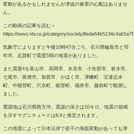
変動があるかもしれませんが津波の被害の心配はありませ
ん。
この動画の記事を読む＞
https://news.ntv.co.jp/category/society/8ede64b5134c4ab5a
気象庁によりますと午後10時47分ごろ、石川県輪島市と羽
咋市、志賀町で震度5弱の地震がありました。
また震度4を富山市、高岡市、氷見市、小矢部市、射水市、
七尾市、珠洲市、加賀市、かほく市、津幡町、宝達志水
町、中能登町、穴水町、能登町、福井市、越前町で観測し
ました。
震源地は石川県西方沖。震源の深さは10キロ。地震の規模
を示すマグニチュードは6.4と推定されます。
この地震によって日本沿岸で若干の海面変動があっても津