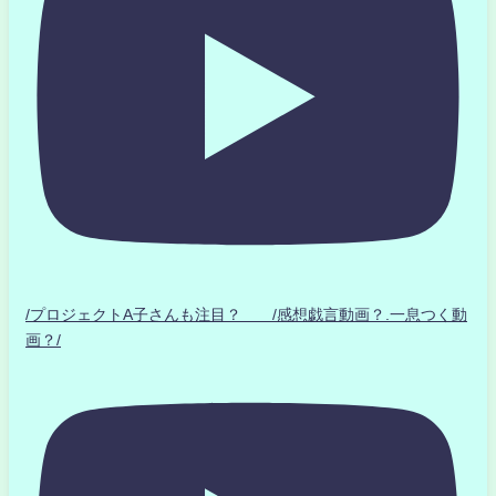
/プロジェクトA子さんも注目？ /感想戯言動画？.一息つく動
画？/