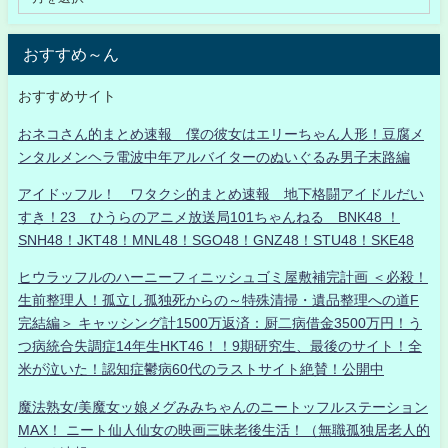
おすすめ～ん
おすすめサイト
おネコさん的まとめ速報 僕の彼女はエリーちゃん人形！豆腐メ
ンタルメンヘラ電波中年アルバイターのぬいぐるみ男子末路編
アイドッフル！ ワタクシ的まとめ速報 地下格闘アイドルだい
すき！23 ひうらのアニメ放送局101ちゃんねる BNK48 ！
SNH48！JKT48！MNL48！SGO48！GNZ48！STU48！SKE48
ヒウラッフルのハーニーフィニッシュゴミ屋敷補完計画 ＜必殺！
生前整理人！孤立し孤独死からの～特殊清掃・遺品整理への道F
完結編＞ キャッシング計1500万返済：厨二病借金3500万円！う
つ病統合失調症14年生HKT46！！9期研究生、最後のサイト！全
米が泣いた！認知症鬱病60代のラストサイト絶賛！公開中
魔法熟女/美魔女ッ娘メグみみちゃんのニートッフルステーション
MAX！ ニート仙人仙女の映画三昧老後生活！（無職孤独居老人的