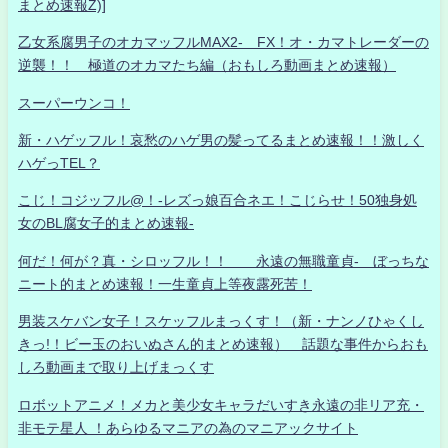
まとめ速報Z)]
乙女系腐男子のオカマッフルMAX2- FX！オ・カマトレーダーの
逆襲！！ 極道のオカマたち編（おもしろ動画まとめ速報）
スーパーウンコ！
新・ハゲッフル！哀愁のハゲ男の髪ってるまとめ速報！！激しく
ハゲっTEL？
こじ！コジッフル@！-レズっ娘百合ネエ！こじらせ！50独身処
女のBL腐女子的まとめ速報-
何だ！何が？真・シロッフル！！ 永遠の無職童貞- ぼっちな
ニート的まとめ速報！一生童貞上等夜露死苦！
男装スケバン女子！スケッフルまっくす！（新・ナンノひゃくし
きっ!！ビー玉のおいぬさん的まとめ速報） 話題な事件からおも
しろ動画まで取り上げまっくす
ロボットアニメ！メカと美少女キャラだいすき永遠の非リア充・
非モテ星人 ！あらゆるマニアの為のマニアックサイト