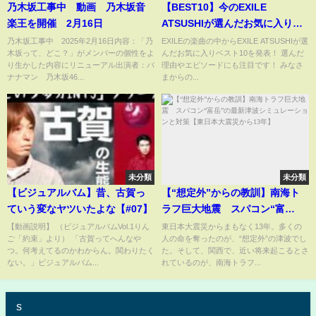
乃木坂工事中 動画 乃木坂音
【BEST10】今のEXILE
楽王を開催 2月16日
ATSUSHIが選んだお気に入り楽
曲とは！？
乃木坂工事中 2025年2月16日内容：「乃
EXILEの楽曲の中からEXILE ATSUSHIが選
木坂って、どこ？」がメンバーの個性をよ
んだお気に入りベスト10を発表！ 選んだ
り生かした内容にリニューアル出演者：バ
理由やエピソードにも注目です！ みなさ
ナナマン 乃木坂46...
まからの...
未分類
未分類
【ビジュアルバム】昔、古賀っ
【“想定外”からの教訓】南海ト
ていう変なヤツいたよな【#07】
ラフ巨大地震 スパコン“富
岳”の最新津波シミュレーション
【動画説明】 （ビジュアルバムVol.1りん
東日本大震災からまもなく13年。多くの
ご「約束」より） 「古賀ってへんなや
人の命を奪ったのが、“想定外”の津波でし
と対策【東日本大震災から13
つ。何考えてるのかわからん。関わりたく
た。そして、関西で、近い将来起こるとさ
年】
ない。」ビジュアルバム...
れているのが、南海トラフ...
s