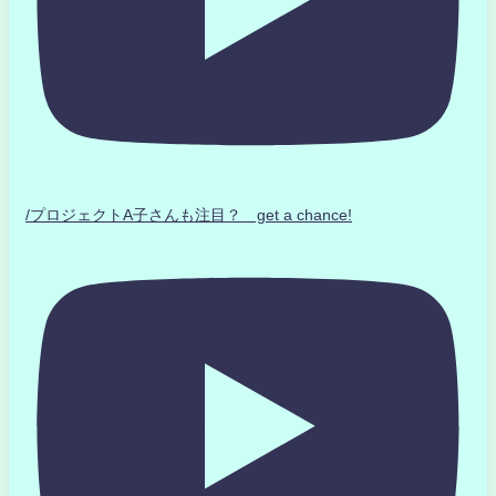
/プロジェクトA子さんも注目？ get a chance!