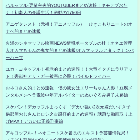
ハルッフル-専業主夫的YOUTUBERまとめ速報！キモデブおた
く！初老人の介護生活！激動の1750日
アニゲタレスト（元祖！アニメッフル） ひきこもりニートのオ
ナベ的まとめ速報
火浦のシネマッフル映画NEWS情報ポータブルの杜！オネエ管理
人オカマちゃんの鬼女的まとめ速報!オカマッフルアタックナンバ
ーハーフ
ユカ・ヨネッフル！初老的まとめ速報！！大帝イタチにラリアッ
ト！害獣神アリ・ガー被害に必殺！パイルドライバー
おネコさん的まとめ速報 僕の彼女はエリーちゃん人形！豆腐メ
ンタルメンヘラ電波中年アルバイターのぬいぐるみ男子末路編
スケバン！デカッフルまっくす（デカい強い2次元嫁だいすき子
供部屋おじさんヒロシ之古惑仔的まとめ速報）話題な動画取り上
げMAX！デカいは正義刑事編
アキヨッフル-！ネオニートスケ番長のエキストラ芸能情報局！