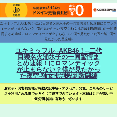
ユキミッフルAKB46！-二代目襲名火浦氷子の一同驚愕まとめ速報にロマンテ
ィックが止まらない？--僕が見たかった夜空！独女批判殺到激闘編--の一同驚
愕まとめ速報にロマンティックが止まらない？-僕の見たかった夜空編--僕の
見たかった星空編-
ユキミッフル--AKB46！--二代
目襲名火浦氷子の一同驚愕ま
とめ速報！にロマンティック
が止まらない？僕が見たかっ
た夜空-独女批判殺到激闘編
腐女子＜お客様皆様が掲載の記事等へアクセス、閲覧、こちらのサービ
スを利用される事でかろうじて運営できています＞本日は足元が悪い中
ご足労頂き誠に有難うございます。