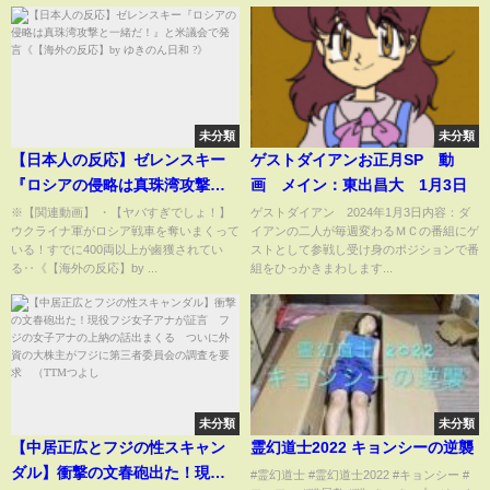
未分類
未分類
【日本人の反応】ゼレンスキー
ゲストダイアンお正月SP 動
『ロシアの侵略は真珠湾攻撃と
画 メイン：東出昌大 1月3日
一緒だ！』と米議会で発言
※【関連動画】 ・【ヤバすぎでしょ！】
ゲストダイアン 2024年1月3日内容：ダ
ウクライナ軍がロシア戦車を奪いまくって
イアンの二人が毎週変わるＭＣの番組にゲ
《【海外の反応】by ゆきのん日
いる！すでに400両以上が鹵獲されてい
ストとして参戦し受け身のポジションで番
和 ?》
る‥《【海外の反応】by ...
組をひっかきまわします...
未分類
未分類
【中居正広とフジの性スキャン
霊幻道士2022 キョンシーの逆襲
ダル】衝撃の文春砲出た！現役
#霊幻道士 #霊幻道士2022 #キョンシー #