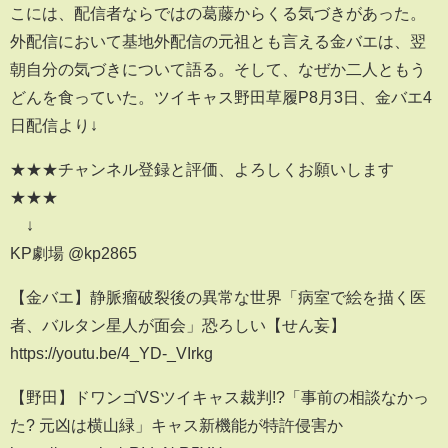
こには、配信者ならではの葛藤からくる気づきがあった。
外配信において基地外配信の元祖とも言える金バエは、翌
朝自分の気づきについて語る。そして、なぜか二人ともう
どんを食っていた。ツイキャス野田草履P8月3日、金バエ4
日配信より↓
★★★チャンネル登録と評価、よろしくお願いします
★★★
↓
KP劇場 @kp2865
【金バエ】静脈瘤破裂後の異常な世界「病室で絵を描く医
者、バルタン星人が面会」恐ろしい【せん妄】
https://youtu.be/4_YD-_VIrkg
【野田】ドワンゴVSツイキャス裁判!?「事前の相談なかっ
た? 元凶は横山緑」キャス新機能が特許侵害か