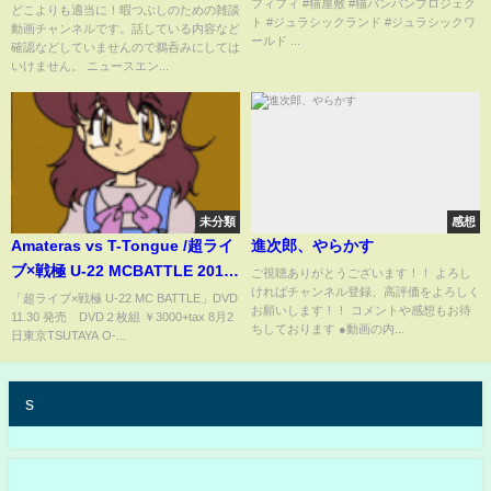
フィフィ #猫屋敷 #猫バンバンプロジェク
フジ女子アナが証言 フジの女
どこよりも適当に！暇つぶしのための雑談
ト #ジュラシックランド #ジュラシックワ
動画チャンネルです。話している内容など
子アナの上納の話出まくる つ
ールド ...
確認などしていませんので鵜呑みにしては
いに外資の大株主がフジに第三
いけません。 ニュースエン...
者委員会の調査を要求 （TTM
つよし
未分類
感想
Amateras vs T-Tongue /超ライ
進次郎、やらかす
ブ×戦極 U-22 MCBATTLE 2016
ご視聴ありがとうございます！！ よろし
ければチャンネル登録、高評価をよろしく
TOKYO
「超ライブ×戦極 U-22 MC BATTLE」DVD
お願いします！！ コメントや感想もお待
11.30 発売 DVD２枚組 ￥3000+tax 8月2
ちしております ●動画の内...
日東京TSUTAYA O-...
s