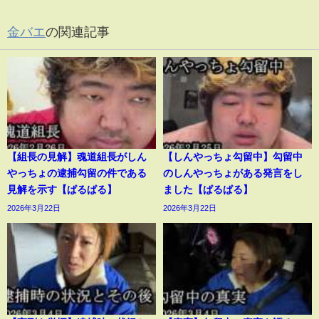
金バエ
の関連記事
【組長の見解】魂道組長がしん
【しんやっちょ勾留中】勾留中
やっちょの逮捕勾留の件である
のしんやっちょがある発言をし
見解を示す【ぱるぱる】
ました【ぱるぱる】
2026年3月22日
2026年3月22日