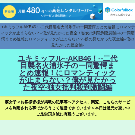
ユキミッフルAKB46！-二代目襲名火浦氷子の一同驚愕まとめ速報にロマンテ
ィックが止まらない？--僕が見たかった夜空！独女批判殺到激闘編--の一同驚
愕まとめ速報にロマンティックが止まらない？-僕の見たかった夜空編--僕の
見たかった星空編-
ユキミッフル--AKB46！--二代
目襲名火浦氷子の一同驚愕ま
とめ速報！にロマンティック
が止まらない？僕が見たかっ
た夜空-独女批判殺到激闘編
腐女子＜お客様皆様が掲載の記事等へアクセス、閲覧、こちらのサービ
スを利用される事でかろうじて運営できています＞本日は足元が悪い中
ご足労頂き誠に有難うございます。