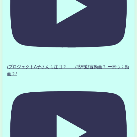
/プロジェクトA子さんも注目？ /感想戯言動画？.一息つく動
画？/