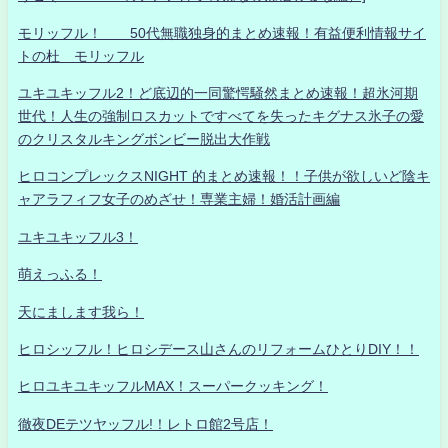
モリッフル！ 50代無職独身的まとめ速報！有益便利情報サイ
トの杜 モリッフル
ユキユキッフル2！ど底辺的一同驚愕騒然まとめ速報！超氷河期
世代！人生の強制ロスカットですべてを失ったキグナス氷子の愛
のクリスタルキングボンビー脱出大作戦
ヒロコンプレックスNIGHT 的まとめ速報！！子供が欲しいど陰キ
ャアラフィフ女子のめざせ！専業主婦！婚活計画編
ユキユキッフル3！
萌えっふる！
天にまします我ら！
ヒロシッフル！ヒロシデース山さんのリフォームひとりDIY！！
ヒロユキユキッフルMAX！スーパークッキング！
徹夜DEテツヤッフル!！レトロ館2号店！