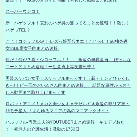
スーパーウンコ！
新・ハゲッフル！哀愁のハゲ男の髪ってるまとめ速報！！激しく
ハゲっTEL？
こじ！コジッフル@！-レズっ娘百合ネエ！こじらせ！50独身処
女のBL腐女子的まとめ速報-
何だ！何が？真・シロッフル！！ 永遠の無職童貞- ぼっちな
ニート的まとめ速報！一生童貞上等夜露死苦！
男装スケバン女子！スケッフルまっくす！（新・ナンノひゃくし
きっ!！ビー玉のおいぬさん的まとめ速報） 話題な事件からおも
しろ動画まで取り上げまっくす
ロボットアニメ！メカと美少女キャラだいすき永遠の非リア充・
非モテ星人 ！あらゆるマニアの為のマニアックサイト
ハルッフル-専業主夫的YOUTUBERまとめ速報！キモデブおた
く！初老人の介護生活！激動の1750日