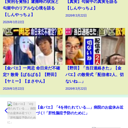
【実刑を覚悟】逮捕時の状況と
【真実】勾留中の真実を語る
勾留中のリアルな心境を語る
【しんやっちょ】
【しんやっちょ】
2026年3月22日
2026年3月22日
【金バエ】一周忌 命日未だ不確
【野田】「当日連絡きた」【金
定? 散骨【ぱるぱる】【野田】
バエ】の散骨式「配信者2人、切
【ヤミー】【まさやん】
ないね…」
2026年3月22日
2026年3月22日
【金バエ】「4を待たれている…」病院のお盆休み近
づく!「肝性脳症予防のために」