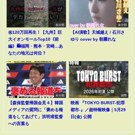
未分類
未分類
㊗️120万回再生！【九州】巨
【AI演歌】天城越え / 石川さ
大イオンモールTop10《前
ゆり cover by 朝霧れな
編》🛍️福岡・熊本・宮崎…あ
なたの地元は何位？
未分類
国際
【森保監督帰国会見４】韓国
映画 『TOKYO BURST-犯罪
メディアの質問に「褒める報
都市-』／超特報映像｜5月29
道をしてあげて」洪明甫監督
日(金) 公開
への言葉も