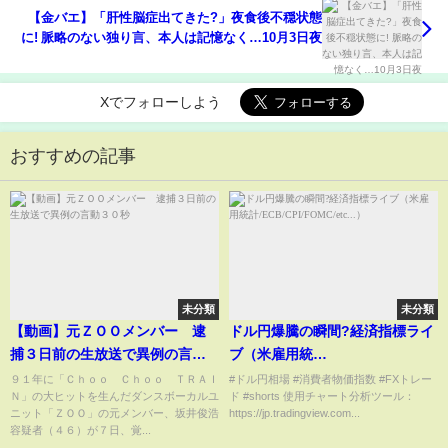
【金バエ】「肝性脳症出てきた?」夜食後不穏状態
に! 脈略のない独り言、本人は記憶なく…10月3日夜
Xでフォローしよう
おすすめの記事
未分類
未分類
【動画】元ＺＯＯメンバー 逮
ドル円爆騰の瞬間?経済指標ライ
捕３日前の生放送で異例の言動
ブ（米雇用統
３０秒
計/ECB/CPI/FOMC/etc...）
９１年に「Ｃｈｏｏ Ｃｈｏｏ ＴＲＡＩ
#ドル円相場 #消費者物価指数 #FXトレー
Ｎ」の大ヒットを生んだダンスボーカルユ
ド #shorts 使用チャート分析ツール：
ニット「ＺＯＯ」の元メンバー、坂井­俊浩
https://jp.tradingview.com...
容疑者（４６）が７日、覚...