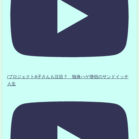
/プロジェクトA子さんも注目？ 独身ハゲ僧侶のサンドイッチ
人生