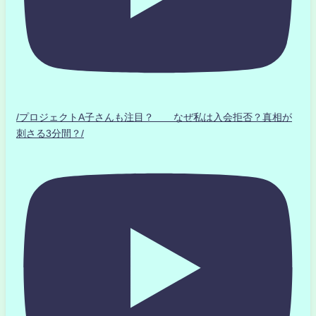
/プロジェクトA子さんも注目？ なぜ私は入会拒否？真相が
刺さる3分間？/