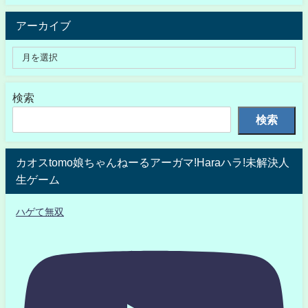
アーカイブ
検索
検索
カオスtomo娘ちゃんねーるアーガマ!Haraハラ!未解決人
生ゲーム
ハゲて無双