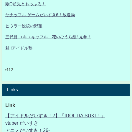
剛Q超児ともっふる！
ヤナッフル ゲームだいすき6！放送局
ヒウラー総統の野望
三代目 ユキユキッフル 花のひうら組! 見参！
魁!!アイドル塾!
t112
Links
Link
【アイドルだいすき！2】「IDOL DAISUKI！」
vtuber だいすき
アニメだいすき！26-