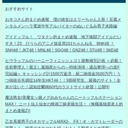
おすすめサイト
おネコさん的まとめ速報 僕の彼女はエリーちゃん人形！豆腐メ
ンタルメンヘラ電波中年アルバイターのぬいぐるみ男子末路編
アイドッフル！ ワタクシ的まとめ速報 地下格闘アイドルだい
すき！23 ひうらのアニメ放送局101ちゃんねる BNK48 ！
SNH48！JKT48！MNL48！SGO48！GNZ48！STU48！SKE48
ヒウラッフルのハーニーフィニッシュゴミ屋敷補完計画 ＜必殺！
生前整理人！孤立し孤独死からの～特殊清掃・遺品整理への道F
完結編＞ キャッシング計1500万返済：厨二病借金3500万円！う
つ病統合失調症14年生HKT46！！9期研究生、最後のサイト！全
米が泣いた！認知症鬱病60代のラストサイト絶賛！公開中
魔法熟女/美魔女ッ娘メグみみちゃんのニートッフルステーション
MAX！ ニート仙人仙女の映画三昧老後生活！（無職孤独居老人的
まとめ速報Z)]
乙女系腐男子のオカマッフルMAX2- FX！オ・カマトレーダーの
逆襲！！ 極道のオカマたち編（おもしろ動画まとめ速報）