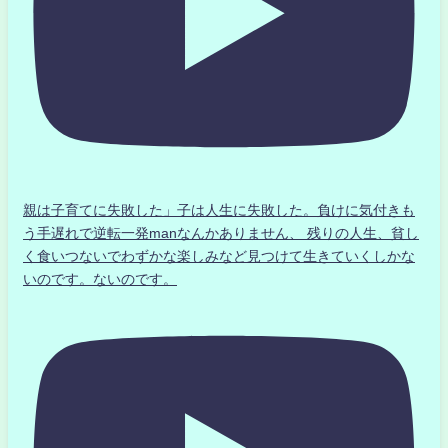
親は子育てに失敗した」子は人生に失敗した。負けに気付きも
う手遅れで逆転一発manなんかありません、 残りの人生、貧し
く食いつないでわずかな楽しみなど見つけて生きていくしかな
いのです。ないのです。