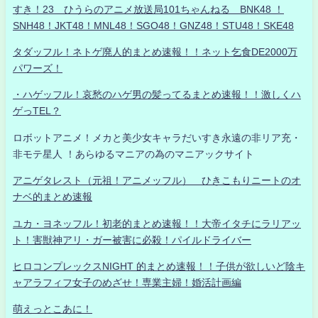
すき！23 ひうらのアニメ放送局101ちゃんねる BNK48 ！
SNH48！JKT48！MNL48！SGO48！GNZ48！STU48！SKE48
タダッフル！ネトゲ廃人的まとめ速報！！ネット乞食DE2000万
パワーズ！
・ハゲッフル！哀愁のハゲ男の髪ってるまとめ速報！！激しくハ
ゲっTEL？
ロボットアニメ！メカと美少女キャラだいすき永遠の非リア充・
非モテ星人 ！あらゆるマニアの為のマニアックサイト
アニゲタレスト（元祖！アニメッフル） ひきこもりニートのオ
ナベ的まとめ速報
ユカ・ヨネッフル！初老的まとめ速報！！大帝イタチにラリアッ
ト！害獣神アリ・ガー被害に必殺！パイルドライバー
ヒロコンプレックスNIGHT 的まとめ速報！！子供が欲しいど陰キ
ャアラフィフ女子のめざせ！専業主婦！婚活計画編
萌えっとこあに！