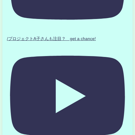
/プロジェクトA子さんも注目？ get a chance!