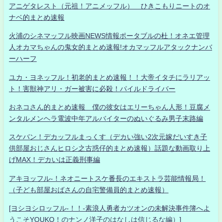
アニゲタレスト（元祖！アニメッフル） ひきこもりニートのオ
ナベ的まとめ速報
火浦のシネマッフル映画NEWS情報ポータブルの杜！オネエ管理
人オカマちゃんの鬼女的まとめ速報!オカマッフルアタックナンバ
ーハーフ
ユカ・ヨネッフル！初老的まとめ速報！！大帝イタチにラリアッ
ト！害獣神アリ・ガー被害に必殺！パイルドライバー
おネコさん的まとめ速報 僕の彼女はエリーちゃん人形！豆腐メ
ンタルメンヘラ電波中年アルバイターのぬいぐるみ男子末路編
スケバン！デカッフルまっくす（デカい強い2次元嫁だいすき子
供部屋おじさんヒロシ之古惑仔的まとめ速報）話題な動画取り上
げMAX！デカいは正義刑事編
アキヨッフル-！ネオニートスケ番長のエキストラ芸能情報局！
（子ども部屋おばさんの自宅警備員的まとめ速報）
[ヨシヨシロッフル-！！-素浪人勇者カツオンの未解決事件簿へよ
うこそYOUKO！のナンノ洋子のはなしは信じるな編）]