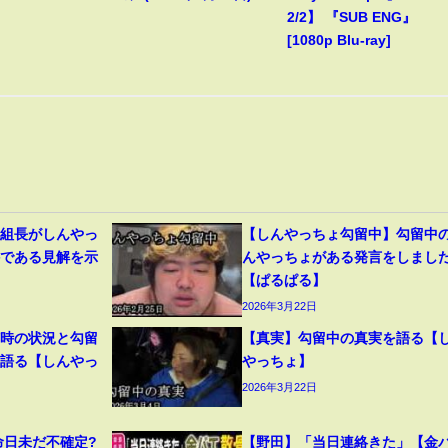
2/2】 『SUB ENG』
[1080p Blu-ray]
道組長がしんやっ
【しんやっちょ勾留中】勾留中
件である見解を示
んやっちょがある発言をしまし
【ぱるぱる】
2026年3月22日
捕時の状況と勾留
【真実】勾留中の真実を語る【
を語る【しんやっ
やっちょ】
2026年3月22日
命日未だ不確定?
【野田】「当日連絡きた」【金