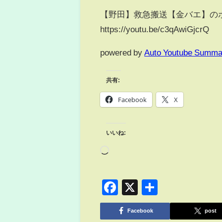
【野田】救急搬送【金バエ】のポス
https://youtu.be/c3qAwiGjcrQ
powered by
Auto Youtube Summa
共有:
Facebook
X
いいね:
Facebook
X
共
有
Facebook
post