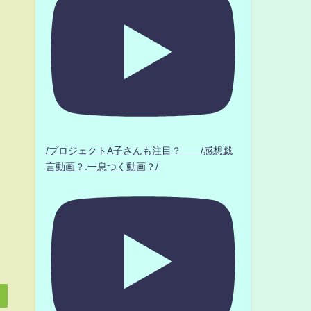
/プロジェクトA子さんも注目？ /感想戯
言動画？.一息つく動画？/