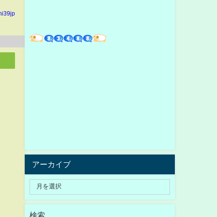
hi39jp
アーカイブ
検索