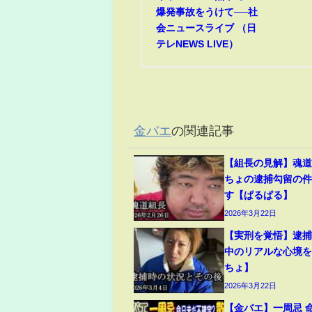
爆発事故をうけて──社
会ニュースライブ （日
テレNEWS LIVE）
金バエ
の関連記事
【組長の見解】魂
ちょの逮捕勾留の
す【ぱるぱる】
2026年3月22日
【実刑を覚悟】逮
中のリアルな心境
ちょ】
2026年3月22日
【金バエ】一周忌 