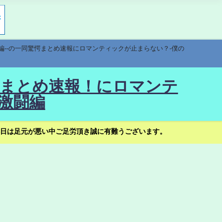
編--の一同驚愕まとめ速報にロマンティックが止まらない？-僕の
驚愕まとめ速報！にロマンテ
激闘編
日は足元が悪い中ご足労頂き誠に有難うございます。