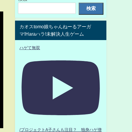
検索
カオスtomo娘ちゃんねーるアーガ
マ!Haraハラ!未解決人生ゲーム
ハゲて無双
/プロジェクトA子さんも注目？ 独身ハゲ僧