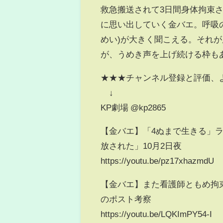
救急搬送されて3日間身体拘束
に思い出していく金バエ。呼吸
めい)が大きく聞こえる。それ
が、うめき声を上げ続ける枠もあ
★★★チャンネル登録と評価、
↓
KP劇場 @kp2865
【金バエ】「4ぬまで生きる」
放された」10月2日夜
https://youtu.be/pz17xhazmdU
【金バエ】また看護師ともめ拘束
のポスト考察
https://youtu.be/LQKImPY54-I