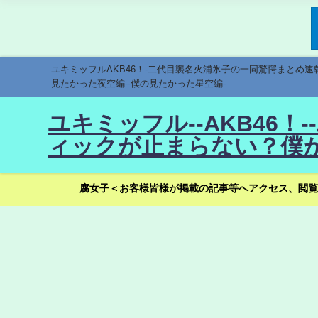
ユキミッフルAKB46！-二代目襲名火浦氷子の一同驚愕まとめ
見たかった夜空編--僕の見たかった星空編-
ユキミッフル--AKB46
ィックが止まらない？僕が
腐女子＜お客様皆様が掲載の記事等へアクセス、閲覧