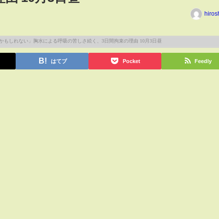
hiros
はてブ
Pocket
Feedly