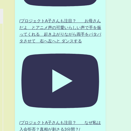
/プロジェクトA子さんも注目？ お母さん
だよ とアニメ声の可愛いらしい声で手を振
ってくれる 起き上がりながら両手をパタパ
タさせて 右へ左へと ダンスする
/プロジェクトA子さんも注目？ なぜ私は
入会拒否？真相が刺さる3分間？/