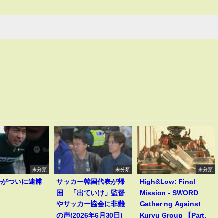
未分類
未分類
未分類
一がついに逮捕
サッカー韓国代表が帰
High&Low: Final
！
国 「出ていけ」監督
Mission - SWORD
やサッカー協会に非難
Gathering Against
の声(2026年6月30日)
Kuryu Group 【Part.