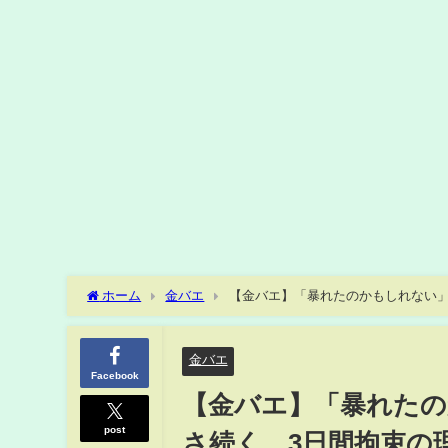
ホーム
金バエ
【金バエ】「暴れたのかもしれない」
金バエ
Facebook
【金バエ】「暴れた
post
さ続く、3日間拘束の理