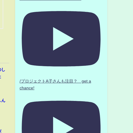
のし
た
/プロジェクトA子さんも注目？ get a
chance!
しん
バ