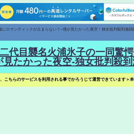
速報にロマンティックが止まらない？--僕が見たかった夜空！独女批判殺到激闘
！--二代目襲名火浦氷子の一同
見たかった夜空-独女批判殺到
、こちらのサービスを利用される事でかろうじて運営できています＞本