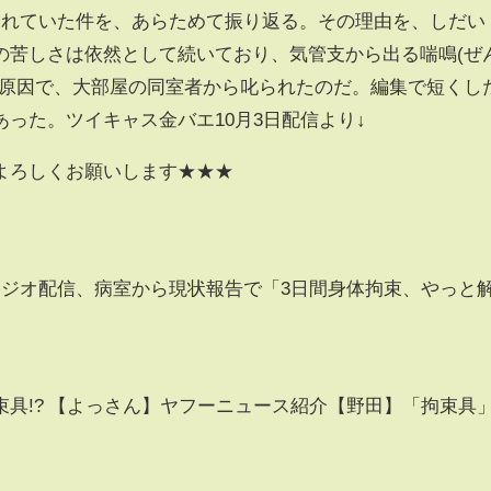
されていた件を、あらためて振り返る。その理由を、しだい
の苦しさは依然として続いており、気管支から出る喘鳴(ぜ
が原因で、大部屋の同室者から叱られたのだ。編集で短くし
った。ツイキャス金バエ10月3日配信より↓
よろしくお願いします★★★
ラジオ配信、病室から現状報告で「3日間身体拘束、やっと
具!? 【よっさん】ヤフーニュース紹介【野田】「拘束具