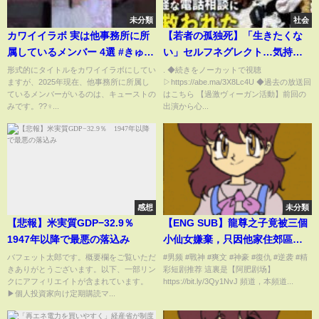
未分類
社会
カワイイラボ 実は他事務所に所
【若者の孤独死】「生きたくな
属しているメンバー 4選 #きゅー
い」セルフネグレクト…気持ち
すと
を吐き出せる場所は？当事者と
形式的にタイトルをカワイイラボにしてい
. ◆続きをノーカットで視聴
ますが、2025年現在、他事務所に所属し
▷https://abe.ma/3X8Lc4U ◆過去の放送回
議論｜アベプラ
ているメンバーがいるのは、キュースト‎の
はこちら 【過激ヴィーガン活動】前回の
みです。??‍♀️...
出演から心...
感想
未分類
【悲報】米実質GDP−32.9％
【ENG SUB】龍尊之子竟被三個
1947年以降で最悪の落込み
小仙女嫌棄，只因他家住郊區村
子裏還天天睡大覺，他爹一氣之
バフェット太郎です。概要欄をご覧いただ
#男频 #戰神 #爽文 #神豪 #復仇 #逆袭 #精
きありがとうございます。以下、一部リン
彩短剧推荐 這裏是【阿肥剧场】
下直接趕他下山去迎娶首富之
クにアフィリエイトが含まれています。
https://bit.ly/3Qy1NvJ 頻道，本頻道...
女，誰知意外打開了他的任督二
▶個人投資家向け定期購読マ...
脈霸氣側漏，真龍直接被召喚 #男