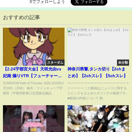
Xでフォローしよう
おすすめの記事
スターダム
未分類
【2.24宇都宮大会】天咲光由vs
神奈川県警,タンカ切り【2chま
妃南 煽りVTR【フューチャー・
とめ】【2chスレ】【5chスレ】
オブ・スターダム選手権試合】
STARDOM Path of Thunder 2025 2025年2
ーーーーーーーーーーーーーーーーーーー
月24日（月休） 栃木・ライトキューブ宇
ーーーーー この動画はニュースに関する
都宮（宇都宮駅東口交流拠点施設...
トピックをまとめたオリジナル動画です。
■動画の内容について 動...