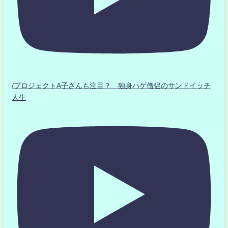
/プロジェクトA子さんも注目？ 独身ハゲ僧侶のサンドイッチ
人生