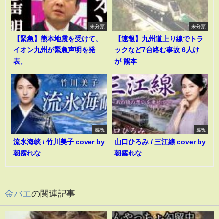
未分類
未分類
【緊急】熊本地震を受けて、
【速報】九州道上り線でトラ
イオン九州が緊急声明を発
ックなど7台絡む事故 6人け
表。
が 熊本
感想
感想
流氷海峡 / 竹川美子 cover by
山口ひろみ / 三江線 cover by
朝霧れな
朝霧れな
金バエ
の関連記事