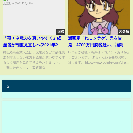
頻 #戰神 #短劇
国際
未分類
「再エネ電力を買いやすく」経
漫画家「ねこクラゲ」氏を告
産省が制度見直しへ(2021年2月6
発 4700万円脱税疑い、福岡
日)
梶山経済産業大臣は、太陽光など二酸化炭
いつもご視聴・高評価・コメントありがと
素を排出しない電力を企業が買いやすくす
うございます。 ①ちゃんねる登録お願い
るよう制度を見直す考えを示しました。
致します。 http://www.youtube.com/cha...
梶山経産大臣：「製造業な...
s