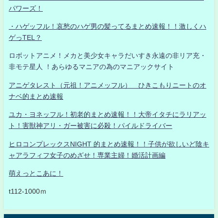
パワーズ！
・ハゲッフル！哀愁のハゲ男の髪ってるまとめ速報！！激しくハ
ゲっTEL？
ロボットアニメ！メカと美少女キャラだいすき永遠の非リア充・
非モテ星人 ！あらゆるマニアの為のマニアックサイト
アニゲタレスト（元祖！アニメッフル） ひきこもりニートのオ
ナベ的まとめ速報
ユカ・ヨネッフル！初老的まとめ速報！！大帝イタチにラリアッ
ト！害獣神アリ・ガー被害に必殺！パイルドライバー
ヒロコンプレックスNIGHT 的まとめ速報！！子供が欲しいど陰キ
ャアラフィフ女子のめざせ！専業主婦！婚活計画編
萌えっとこあに！
t112-1000ｍ