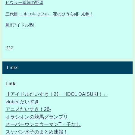
ヒウラー総統の野望
三代目 ユキユキッフル 花のひうら組! 見参！
魁!!アイドル塾!
t112
Links
Link
【アイドルだいすき！2】「IDOL DAISUKI！」
vtuber だいすき
アニメだいすき！26-
オラシオンの競馬グランプリ
スーパーウンコウーマンT・子なし
スケバン氷子のまとめ速報！