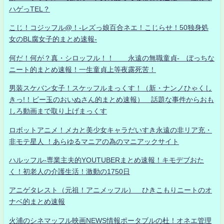
ハゲっTEL？
こじ！コジッフル@！-レズっ娘百合ネエ！こじらせ！50独身処
女のBL腐女子的まとめ速報-
何だ！何が？真・シロッフル！！ 永遠の無職童貞- ぼっちな
ニート的まとめ速報！一生童貞上等夜露死苦！
男装スケバン女子！スケッフルまっくす！（新・ナンノひゃくし
きっ!！ビー玉のおいぬさん的まとめ速報） 話題な事件からおも
しろ動画まで取り上げまっくす
ロボットアニメ！メカと美少女キャラだいすき永遠の非リア充・
非モテ星人 ！あらゆるマニアの為のマニアックサイト
ハルッフル-専業主夫的YOUTUBERまとめ速報！キモデブおた
く！初老人の介護生活！激動の1750日
アニゲタレスト（元祖！アニメッフル） ひきこもりニートのオ
ナベ的まとめ速報
火浦のシネマッフル映画NEWS情報ポータブルの杜！オネエ管理