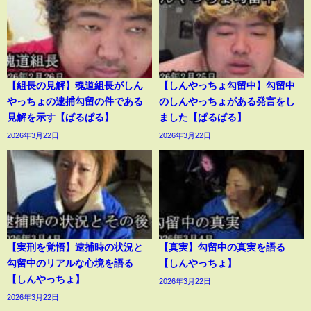
【組長の見解】魂道組長がしん
【しんやっちょ勾留中】勾留中
やっちょの逮捕勾留の件である
のしんやっちょがある発言をし
見解を示す【ぱるぱる】
ました【ぱるぱる】
2026年3月22日
2026年3月22日
【実刑を覚悟】逮捕時の状況と
【真実】勾留中の真実を語る
勾留中のリアルな心境を語る
【しんやっちょ】
【しんやっちょ】
2026年3月22日
2026年3月22日