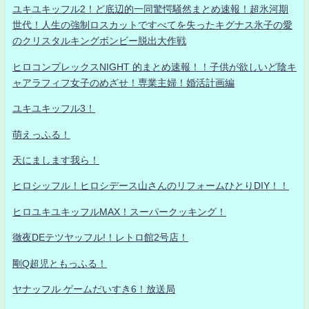
ユキユキッフル2！ど底辺的一同驚愕騒然まとめ速報！超氷河期
世代！人生の強制ロスカットですべてを失ったキグナス氷子の愛
のクリスタルキングボンビー脱出大作戦
ヒロコンプレックスNIGHT 的まとめ速報！！子供が欲しいど陰キ
ャアラフィフ女子のめざせ！専業主婦！婚活計画編
ユキユキッフル3！
萌えっふる！
天にまします我ら！
ヒロシッフル！ヒロシデース山さんのリフォームひとりDIY！！
ヒロユキユキッフルMAX！スーパークッキング！
徹夜DEテツヤッフル!！レトロ館2号店！
剛Q超児ともっふる！
ヤナッフル ゲームだいすき6！放送局