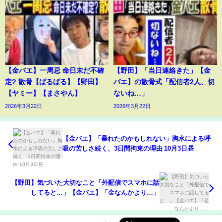
【金バエ】一周忌 命日未だ不確
【野田】「当日連絡きた」【金
定? 散骨【ぱるぱる】【野田】
バエ】の散骨式「配信者2人、切
【ヤミー】【まさやん】
ないね…」
2026年3月22日
2026年3月22日
【金バエ】「暴れたのかもしれない」胸水による呼
吸の苦しさ続く、3日間拘束の理由 10月3日昼
【野田】気づいた大切なこと「外配信でスマホに話
してると…」【金バエ】「金なんかより…」