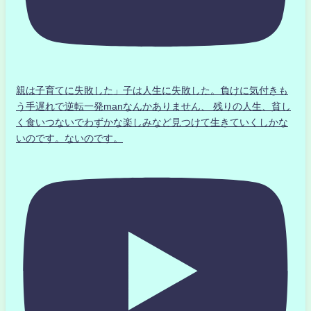
親は子育てに失敗した」子は人生に失敗した。負けに気付きも
う手遅れで逆転一発manなんかありません、 残りの人生、貧し
く食いつないでわずかな楽しみなど見つけて生きていくしかな
いのです。ないのです。