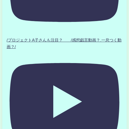
/プロジェクトA子さんも注目？ /感想戯言動画？.一息つく動
画？/