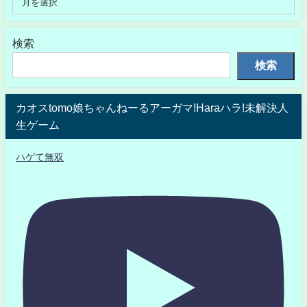
検索
検索
カオスtomo娘ちゃんねーるアーガマ!Haraハラ!未解決人
生ゲーム
ハゲて無双