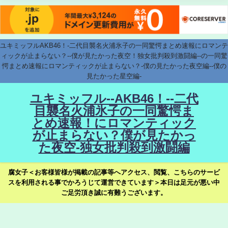
ユキミッフルAKB46！-二代目襲名火浦氷子の一同驚愕まとめ速報にロマンテ
ィックが止まらない？--僕が見たかった夜空！独女批判殺到激闘編--の一同驚
愕まとめ速報にロマンティックが止まらない？-僕の見たかった夜空編--僕の
見たかった星空編-
ユキミッフル--AKB46！--二代
目襲名火浦氷子の一同驚愕ま
とめ速報！にロマンティック
が止まらない？僕が見たかっ
た夜空-独女批判殺到激闘編
腐女子＜お客様皆様が掲載の記事等へアクセス、閲覧、こちらのサービ
スを利用される事でかろうじて運営できています＞本日は足元が悪い中
ご足労頂き誠に有難うございます。