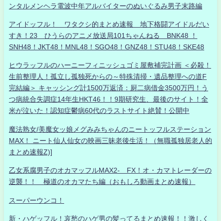
ンタルメンヘラ電波中年アルバイターのぬいぐるみ男子末路編
アイドッフル！ ワタクシ的まとめ速報 地下格闘アイドルだい
すき！23 ひうらのアニメ放送局101ちゃんねる BNK48 ！
SNH48！JKT48！MNL48！SGO48！GNZ48！STU48！SKE48
ヒウラッフルのハーニーフィニッシュゴミ屋敷補完計画 ＜必殺！
生前整理人！孤立し孤独死からの～特殊清掃・遺品整理への道F
完結編＞ キャッシング計1500万返済：厨二病借金3500万円！う
つ病統合失調症14年生HKT46！！9期研究生、最後のサイト！全
米が泣いた！認知症鬱病60代のラストサイト絶賛！公開中
魔法熟女/美魔女ッ娘メグみみちゃんのニートッフルステーション
MAX！ ニート仙人仙女の映画三昧老後生活！（無職孤独居老人的
まとめ速報Z)]
乙女系腐男子のオカマッフルMAX2- FX！オ・カマトレーダーの
逆襲！！ 極道のオカマたち編（おもしろ動画まとめ速報）
スーパーウンコ！
新・ハゲッフル！哀愁のハゲ男の髪ってるまとめ速報！！激しく