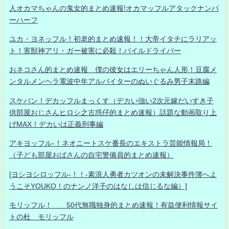
人オカマちゃんの鬼女的まとめ速報!オカマッフルアタックナンバ
ーハーフ
ユカ・ヨネッフル！初老的まとめ速報！！大帝イタチにラリアッ
ト！害獣神アリ・ガー被害に必殺！パイルドライバー
おネコさん的まとめ速報 僕の彼女はエリーちゃん人形！豆腐メ
ンタルメンヘラ電波中年アルバイターのぬいぐるみ男子末路編
スケバン！デカッフルまっくす（デカい強い2次元嫁だいすき子
供部屋おじさんヒロシ之古惑仔的まとめ速報）話題な動画取り上
げMAX！デカいは正義刑事編
アキヨッフル-！ネオニートスケ番長のエキストラ芸能情報局！
（子ども部屋おばさんの自宅警備員的まとめ速報）
[ヨシヨシロッフル-！！-素浪人勇者カツオンの未解決事件簿へよ
うこそYOUKO！のナンノ洋子のはなしは信じるな編）]
モリッフル！ 50代無職独身的まとめ速報！有益便利情報サイ
トの杜 モリッフル