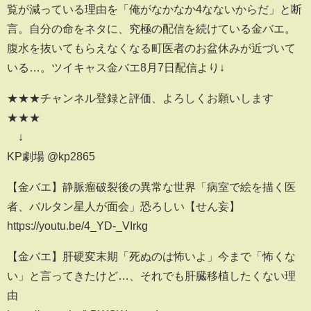
覧が減っている理由を「俺がなかなか4なないからだ」と断
言。自分の命をネタに、究極の配信を続けている金バエ。
腹水を抜いてもらえなくなる町医者のお盆休みが近づいて
いる…。ツイキャス金バエ8月7日配信より↓
★★★チャンネル登録と評価、よろしくお願いします
★★★
↓
KP劇場 @kp2865
【金バエ】静脈瘤破裂後の異常な世界「病室で絵を描く医
者、バルタン星人が面会」恐ろしい【せん妄】
https://youtu.be/4_YD-_VIrkg
【金バエ】肝硬変末期「死ぬのは怖いよ」今まで「怖くな
い」と言ってきたけど…、それでも肝臓移植したくない理
由