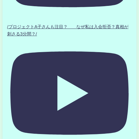
/プロジェクトA子さんも注目？ なぜ私は入会拒否？真相が
刺さる3分間？/