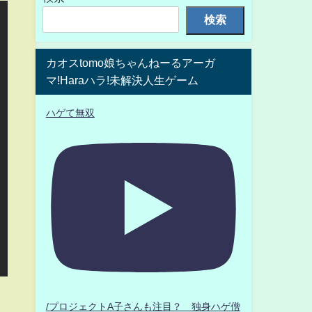
検索
カオスtomo娘ちゃんねーるアーガ
マ!Haraハラ!未解決人生ゲーム
ハゲて無双
/プロジェクトA子さんも注目？ 独身ハゲ僧