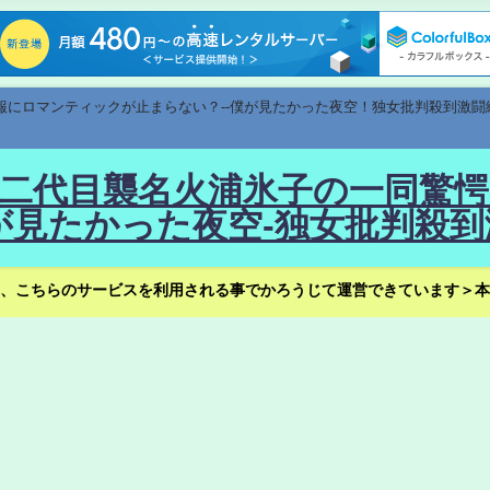
速報にロマンティックが止まらない？--僕が見たかった夜空！独女批判殺到激闘
！--二代目襲名火浦氷子の一同
見たかった夜空-独女批判殺到
、こちらのサービスを利用される事でかろうじて運営できています＞本