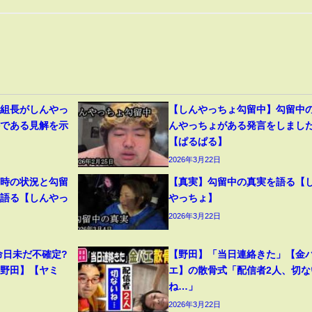
道組長がしんやっ
【しんやっちょ勾留中】勾留中
件である見解を示
んやっちょがある発言をしまし
【ぱるぱる】
2026年3月22日
捕時の状況と勾留
【真実】勾留中の真実を語る【
を語る【しんやっ
やっちょ】
2026年3月22日
命日未だ不確定?
【野田】「当日連絡きた」【金
【野田】【ヤミ
エ】の散骨式「配信者2人、切な
ね…」
2026年3月22日