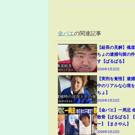
金バエ
の関連記事
【組長の見解】魂
ちょの逮捕勾留の
す【ぱるぱる】
2026年3月22日
【実刑を覚悟】逮
中のリアルな心境
ちょ】
2026年3月22日
【金バエ】一周忌 
散骨【ぱるぱる】
ー】【まさやん】
2026年3月22日