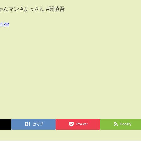
ゃんマン #よっさん #関慎吾
rize
はてブ
Pocket
Feedly