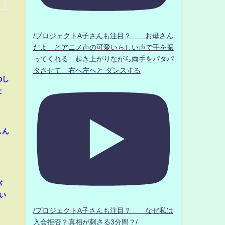
/プロジェクトA子さんも注目？ お母さん
だよ とアニメ声の可愛いらしい声で手を振
ってくれる 起き上がりながら両手をパタパ
タさせて 右へ左へと ダンスする
のし
た
しん
バ
い
/プロジェクトA子さんも注目？ なぜ私は
入会拒否？真相が刺さる3分間？/