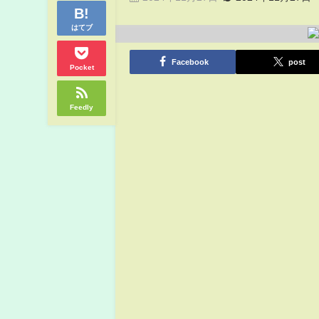
はてブ
Facebook
post
Pocket
Feedly