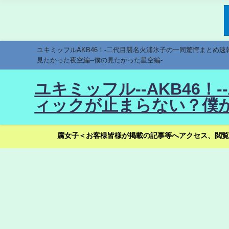
ユキミッフルAKB46！-二代目襲名火浦氷子の一同驚愕まとめ
見たかった夜空編--僕の見たかった星空編-
ユキミッフル--AKB46
ィックが止まらない？僕が
腐女子＜お客様皆様が掲載の記事等へアクセス、閲覧