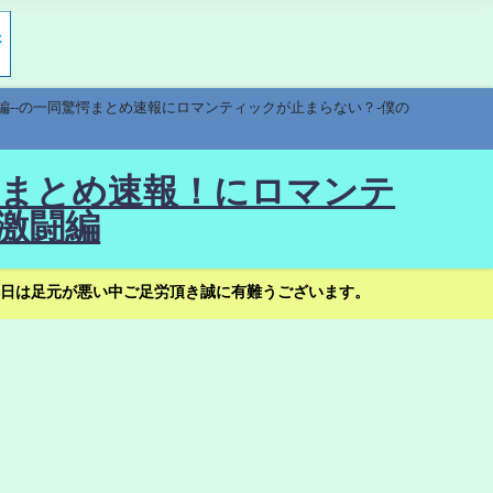
編--の一同驚愕まとめ速報にロマンティックが止まらない？-僕の
驚愕まとめ速報！にロマンテ
激闘編
日は足元が悪い中ご足労頂き誠に有難うございます。