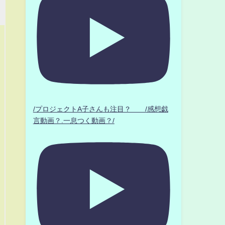
/プロジェクトA子さんも注目？ /感想戯
言動画？.一息つく動画？/