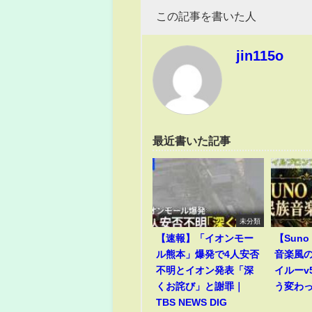
この記事を書いた人
jin115o
最近書いた記事
未分類
【速報】「イオンモー
【Suno 
ル熊本」爆発で4人安否
音楽風
不明とイオン発表「深
イルーv
くお詫び」と謝罪｜
う変わ
TBS NEWS DIG