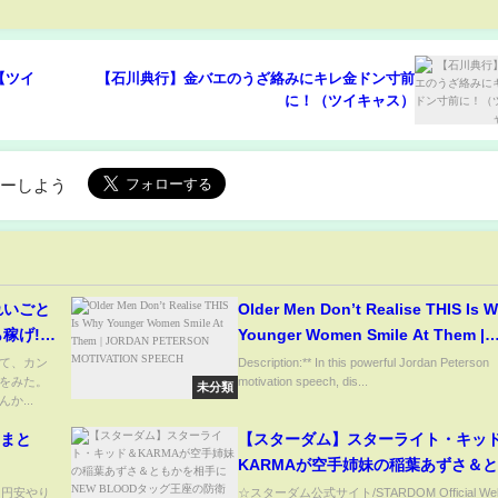
【ツイ
【石川典行】金バエのうざ絡みにキレ金ドン寸前
に！（ツイキャス）
ローしよう
れいごと
Older Men Don’t Realise THIS Is 
稼げ!」
Younger Women Smile At Them |
ボジア疑
JORDAN PETERSON MOTIVATION
て、カン
Description:** In this powerful Jordan Peterson
をみた。
motivation speech, dis...
SPEECH
未分類
か...
hまと
【スターダム】スターライト・キッ
KARMAが空手姉妹の稲葉あずさ＆
を相手にNEW BLOODタッグ王座の
) 円安やり
☆スターダム公式サイト/STARDOM Official Web