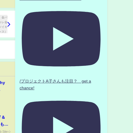
/プロジェクトA子さんも注目？ get a
Why
chance!
ド＆
ともか
防衛
 Site☆