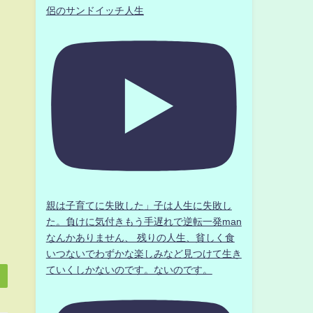
侶のサンドイッチ人生
親は子育てに失敗した」子は人生に失敗し
た。負けに気付きもう手遅れで逆転一発man
なんかありません、 残りの人生、貧しく食
いつないでわずかな楽しみなど見つけて生き
ていくしかないのです。ないのです。