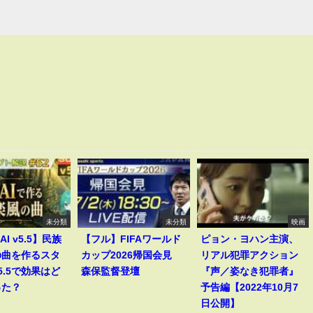
未分類
未分類
映画
AI v5.5】民族
【フル】FIFAワールド
ピョン・ヨハン主演、
の曲を作るスタ
カップ2026帰国会見
リアル犯罪アクション
5.5で効果はど
森保監督登壇
『声／姿なき犯罪者』
った？
予告編【2022年10月7
日公開】