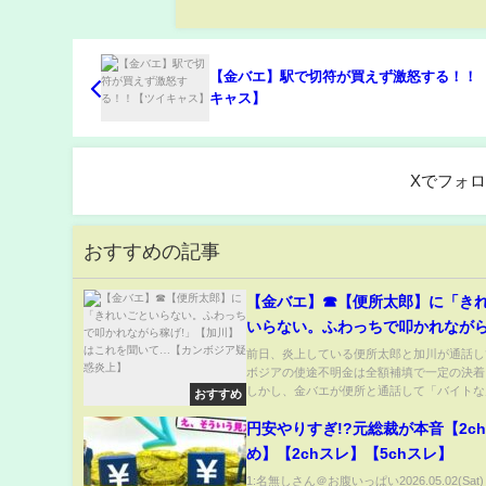
【金バエ】駅で切符が買えず激怒する！！
キャス】
Xでフォ
おすすめの記事
【金バエ】☎【便所太郎】に「き
いらない。ふわっちで叩かれながら
【加川】はこれを聞いて…【カン
前日、炎上している便所太郎と加川が通話し
ボジアの使途不明金は全額補填で一定の決着
惑炎上】
しかし、金バエが便所と通話して「バイトなん
おすすめ
円安やりすぎ!?元総裁が本音【2c
め】【2chスレ】【5chスレ】
1:名無しさん＠お腹いっぱい2026.05.02(Sat