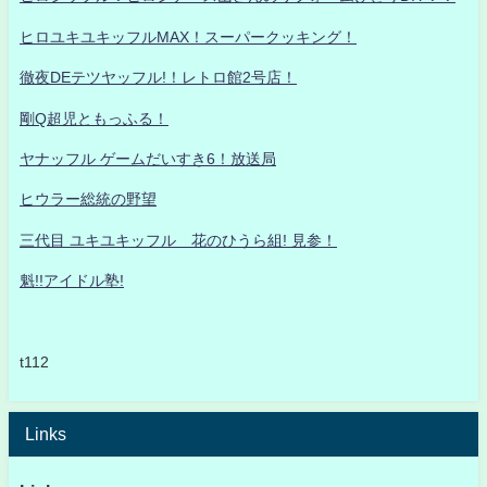
ヒロユキユキッフルMAX！スーパークッキング！
徹夜DEテツヤッフル!！レトロ館2号店！
剛Q超児ともっふる！
ヤナッフル ゲームだいすき6！放送局
ヒウラー総統の野望
三代目 ユキユキッフル 花のひうら組! 見参！
魁!!アイドル塾!
t112
Links