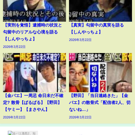
【実刑を覚悟】逮捕時の状況と
【真実】勾留中の真実を語る
勾留中のリアルな心境を語る
【しんやっちょ】
【しんやっちょ】
2026年3月22日
2026年3月22日
【金バエ】一周忌 命日未だ不確
【野田】「当日連絡きた」【金
定? 散骨【ぱるぱる】【野田】
バエ】の散骨式「配信者2人、切
【ヤミー】【まさやん】
ないね…」
2026年3月22日
2026年3月22日