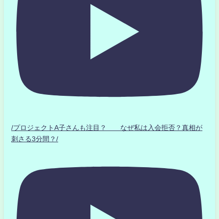
/プロジェクトA子さんも注目？ なぜ私は入会拒否？真相が
刺さる3分間？/