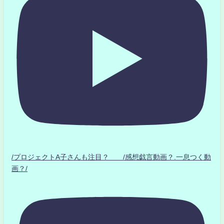
/プロジェクトA子さんも注目？ /感想戯言動画？.一息つく動
画？/