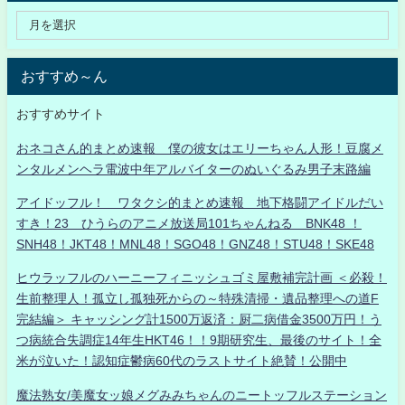
おすすめ～ん
おすすめサイト
おネコさん的まとめ速報 僕の彼女はエリーちゃん人形！豆腐メ
ンタルメンヘラ電波中年アルバイターのぬいぐるみ男子末路編
アイドッフル！ ワタクシ的まとめ速報 地下格闘アイドルだい
すき！23 ひうらのアニメ放送局101ちゃんねる BNK48 ！
SNH48！JKT48！MNL48！SGO48！GNZ48！STU48！SKE48
ヒウラッフルのハーニーフィニッシュゴミ屋敷補完計画 ＜必殺！
生前整理人！孤立し孤独死からの～特殊清掃・遺品整理への道F
完結編＞ キャッシング計1500万返済：厨二病借金3500万円！う
つ病統合失調症14年生HKT46！！9期研究生、最後のサイト！全
米が泣いた！認知症鬱病60代のラストサイト絶賛！公開中
魔法熟女/美魔女ッ娘メグみみちゃんのニートッフルステーション