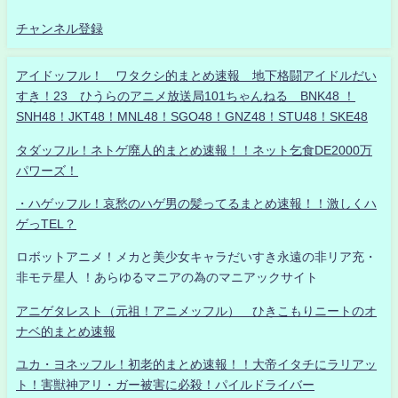
チャンネル登録
アイドッフル！ ワタクシ的まとめ速報 地下格闘アイドルだい
すき！23 ひうらのアニメ放送局101ちゃんねる BNK48 ！
SNH48！JKT48！MNL48！SGO48！GNZ48！STU48！SKE48
タダッフル！ネトゲ廃人的まとめ速報！！ネット乞食DE2000万
パワーズ！
・ハゲッフル！哀愁のハゲ男の髪ってるまとめ速報！！激しくハ
ゲっTEL？
ロボットアニメ！メカと美少女キャラだいすき永遠の非リア充・
非モテ星人 ！あらゆるマニアの為のマニアックサイト
アニゲタレスト（元祖！アニメッフル） ひきこもりニートのオ
ナベ的まとめ速報
ユカ・ヨネッフル！初老的まとめ速報！！大帝イタチにラリアッ
ト！害獣神アリ・ガー被害に必殺！パイルドライバー