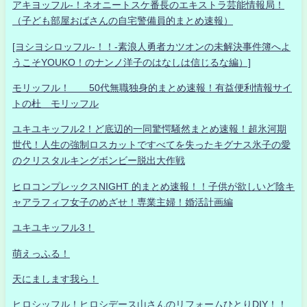
アキヨッフル-！ネオニートスケ番長のエキストラ芸能情報局！
（子ども部屋おばさんの自宅警備員的まとめ速報）
[ヨシヨシロッフル-！！-素浪人勇者カツオンの未解決事件簿へよ
うこそYOUKO！のナンノ洋子のはなしは信じるな編）]
モリッフル！ 50代無職独身的まとめ速報！有益便利情報サイ
トの杜 モリッフル
ユキユキッフル2！ど底辺的一同驚愕騒然まとめ速報！超氷河期
世代！人生の強制ロスカットですべてを失ったキグナス氷子の愛
のクリスタルキングボンビー脱出大作戦
ヒロコンプレックスNIGHT 的まとめ速報！！子供が欲しいど陰キ
ャアラフィフ女子のめざせ！専業主婦！婚活計画編
ユキユキッフル3！
萌えっふる！
天にまします我ら！
ヒロシッフル！ヒロシデース山さんのリフォームひとりDIY！！