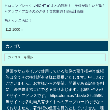
ヒロコンプレックスNIGHT 的まとめ速報！！子供が欲しいど陰キ
ャアラフィフ女子のめざせ！専業主婦！婚活計画編
萌えっとこあに！
t112-1000ｍ
カテゴリー
動画やサムネイルで使用している映像の著作権や肖像権
等は全てその権利所有者様に帰属いたします。申しわけ
ございません。お客様からの要望、問題がある記事を削
除、送信防止措置にできる限り応じます。お問い合わせ
のサイトアドレスです。 https://form.os7.biz/f/c82c6596/
当サイトは各動画共有サイトへのアップロードは行なっ
ておりません、著作権の侵害を目的としていません、埋