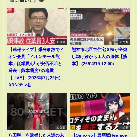
未分類
未分類
【速報ライブ】爆発事故でイ
熊本市北区で住宅３棟が全焼
オン会見「イオンモール熊
し焼け跡から１人の遺体【熊
本」従業員4人が安否不明と
本】 (26/04/19 12:00)
発表｜熊本震度7の地震
【LIVE】 (2026年7月29日)
ANN/テレ朝
未分類
未分類
八田與一を逮捕した人達の末
【Suno v5】最新版Replace