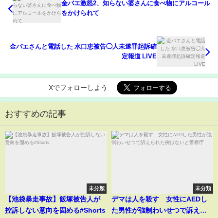
金バエ激怒2、知らない婆さんに食べ物にアルコール
をかけられて
金バエさんと電話した 水口恵被告◯人未遂罪起訴確
定報道 LIVE
Xでフォローしよう
おすすめの記事
未分類
未分類
【池袋暴走事故】飯塚被告人が
デマは人を殺す 女性にAEDし
控訴しない意向を固める#Shorts
た男性が強制わいせつで訴えら