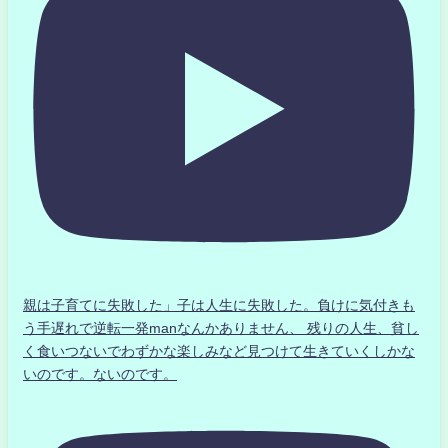
親は子育てに失敗した」子は人生に失敗した。負けに気付きも
う手遅れで逆転一発manなんかありません、 残りの人生、貧し
く食いつないでわずかな楽しみなど見つけて生きていくしかな
いのです。ないのです。