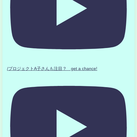
/プロジェクトA子さんも注目？ get a chance!