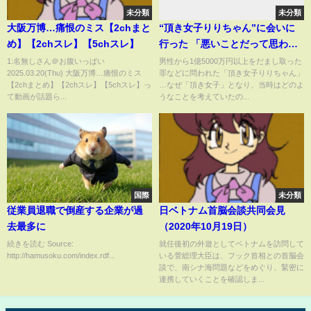
未分類
未分類
大阪万博…痛恨のミス【2chまと
“頂き女子りりちゃん”に会いに
め】【2chスレ】【5chスレ】
行った 「悪いことだって思わな
いようにしていた」と振り返る
1:名無しさん＠お腹いっぱい
男性から1億5000万円以上をだまし取った
2025.03.20(Thu) 大阪万博…痛恨のミス
罪などに問われた「頂き女子りりちゃん」
詐欺の日々
【2chまとめ】【2chスレ】【5chスレ】っ
…なぜ「頂き女子」となり、当時はどのよ
て動画が話題ら...
うなことを考えていたの...
国際
未分類
従業員退職で倒産する企業が過
日ベトナム首脳会談共同会見
去最多に
（2020年10月19日）
続きを読む Source:
就任後初の外遊としてベトナムを訪問して
http://hamusoku.com/index.rdf...
いる菅総理大臣は、フック首相との首脳会
談で、南シナ海問題などをめぐり、緊密に
連携していくことを確認しま...