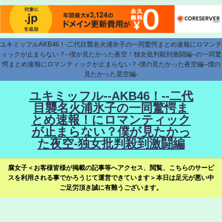
ユキミッフルAKB46！-二代目襲名火浦氷子の一同驚愕まとめ速報にロマンテ
ィックが止まらない？--僕が見たかった夜空！独女批判殺到激闘編--の一同驚
愕まとめ速報にロマンティックが止まらない？-僕の見たかった夜空編--僕の
見たかった星空編-
ユキミッフル--AKB46！--二代
目襲名火浦氷子の一同驚愕ま
とめ速報！にロマンティック
が止まらない？僕が見たかっ
た夜空-独女批判殺到激闘編
腐女子＜お客様皆様が掲載の記事等へアクセス、閲覧、こちらのサービ
スを利用される事でかろうじて運営できています＞本日は足元が悪い中
ご足労頂き誠に有難うございます。