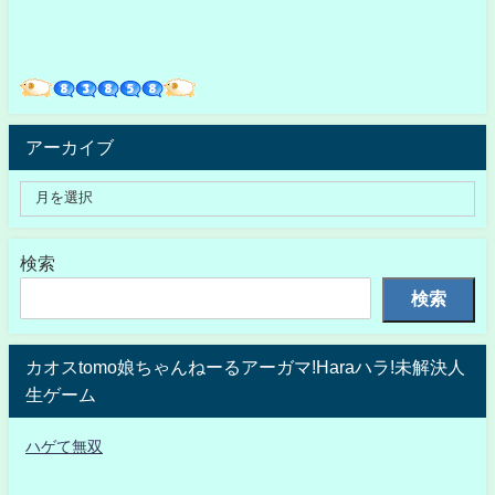
アーカイブ
検索
検索
カオスtomo娘ちゃんねーるアーガマ!Haraハラ!未解決人
生ゲーム
ハゲて無双