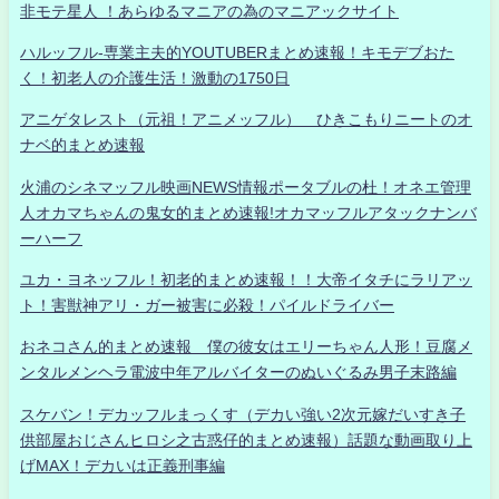
非モテ星人 ！あらゆるマニアの為のマニアックサイト
ハルッフル-専業主夫的YOUTUBERまとめ速報！キモデブおた
く！初老人の介護生活！激動の1750日
アニゲタレスト（元祖！アニメッフル） ひきこもりニートのオ
ナベ的まとめ速報
火浦のシネマッフル映画NEWS情報ポータブルの杜！オネエ管理
人オカマちゃんの鬼女的まとめ速報!オカマッフルアタックナンバ
ーハーフ
ユカ・ヨネッフル！初老的まとめ速報！！大帝イタチにラリアッ
ト！害獣神アリ・ガー被害に必殺！パイルドライバー
おネコさん的まとめ速報 僕の彼女はエリーちゃん人形！豆腐メ
ンタルメンヘラ電波中年アルバイターのぬいぐるみ男子末路編
スケバン！デカッフルまっくす（デカい強い2次元嫁だいすき子
供部屋おじさんヒロシ之古惑仔的まとめ速報）話題な動画取り上
げMAX！デカいは正義刑事編