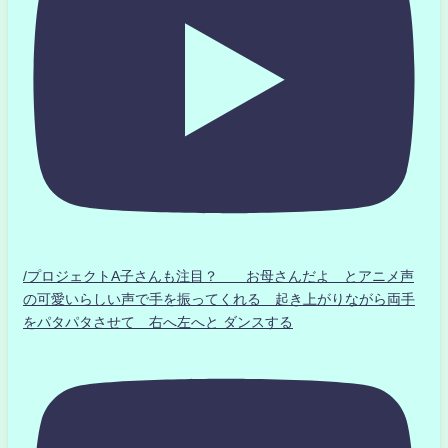
/プロジェクトA子さんも注目？ お母さんだよ とアニメ声
の可愛いらしい声で手を振ってくれる 起き上がりながら両手
をパタパタさせて 右へ左へと ダンスする