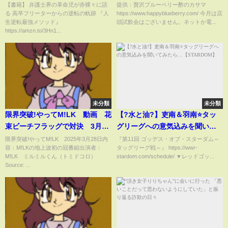
れた例はないと警察庁
【書籍】 弁護士界の革命児が赤裸々に語
提供：贅沢ブルーベリー酢のカサマ
る 高卒フリーターからの逆転の軌跡 『人
https://www.happyblueberry.com/ 今月は店
生逆転最強メソッド』
頭試飲会はございません。ネットか電...
https://amzn.to/3Hn1...
未分類
未分類
限界突破!やってM!LK 動画 花
【?水と油?】吏南＆羽南⭐️タッ
束ビーチフラッグで対決 3月28
グリーグへの意気込みを聞いて
日
みたら…【STARDOM】
限界突破!やってM!LK 2025年3月28日内
『第11回 ゴッデス・オブ・スターダム～
容：M!LKの地上波初の冠番組出演者：
タッグリーグ戦～』 https://wwr-
M!LK ミルミルくん（トミドコロ）
stardom.com/schedule/ ▼レッドゴッ...
Source: ...