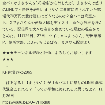
金バエがまさやんを"式場係"から外したが、まさやんは怒り
のLINEで不快感を表明。まさやんに事前に渡されていた式
場代70万円の受け渡しはどうなるのか? 金バエは病室か
ら、Xでまさやんや便所太郎をディスり、新たな波紋を呼ん
でいる。配信界で大きな注目を集めている騒動の現在をま
とめた。11月26日、27日、ツイキャスよっさん、野田草履
P、便所太郎、ふわっちぱるぱる、まさやん配信より↓
★★★チャンネル登録と評価、よろしくお願いします
★★★
↓
KP劇場 @kp2865
【ぱるぱる】【まさやん】が【金バエ】に怒りのLINE! 葬式
代返金こじれる!? 「ってか平和に終われると思うなよ?」11
月26日
https://youtu.be/xU--VHlbdb8