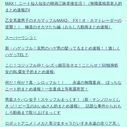
MAX！ ニート仙人仙女の映画三昧老後生活！（無職孤独居老人的
まとめ速報Z)]
乙女系腐男子のオカマッフルMAX2- FX！オ・カマトレーダーの
逆襲！！ 極道のオカマたち編（おもしろ動画まとめ速報）
スーパーウンコ！
新・ハゲッフル！哀愁のハゲ男の髪ってるまとめ速報！！激しく
ハゲっTEL？
こじ！コジッフル@！-レズっ娘百合ネエ！こじらせ！50独身処
女のBL腐女子的まとめ速報-
何だ！何が？真・シロッフル！！ 永遠の無職童貞- ぼっちな
ニート的まとめ速報！一生童貞上等夜露死苦！
男装スケバン女子！スケッフルまっくす！（新・ナンノひゃくし
きっ!！ビー玉のおいぬさん的まとめ速報） 話題な事件からおも
しろ動画まで取り上げまっくす
ロボットアニメ！メカと美少女キャラだいすき永遠の非リア充・