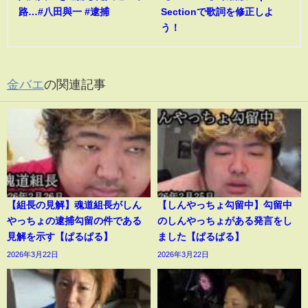
路…#八田與一 #逮捕
Sectionで歌詞を修正しよ
う！
金バエ
の関連記事
【組長の見解】魂道組長がしん
【しんやっちょ勾留中】勾留中
やっちょの逮捕勾留の件である
のしんやっちょがある発言をし
見解を示す【ぱるぱる】
ました【ぱるぱる】
2026年3月22日
2026年3月22日