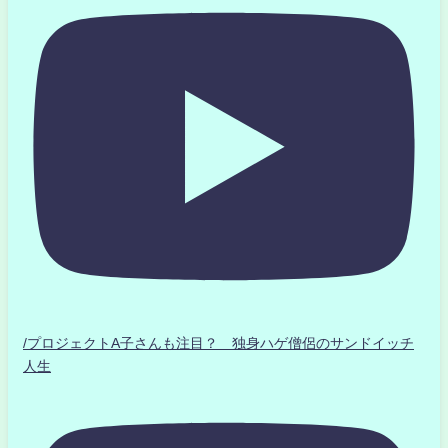
/プロジェクトA子さんも注目？ 独身ハゲ僧侶のサンドイッチ
人生