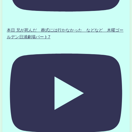
本日 兄が死んだ 葬式には行かなかった などなど 木曜ゴー
ルデン日浦劇場パート7