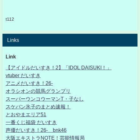
t112
Links
Link
【アイドルだいすき！2】「IDOL DAISUKI！」
vtuber だいすき
アニメだいすき！26-
オラシオンの競馬グランプリ
スーパーウンコウーマンT・子なし
スケバン氷子のまとめ速報！
とおやまエリア51
一番くじ福袋 だいすき
声優だいすき！26- bnk46
大阪エキストラNOTE！芸能情報局