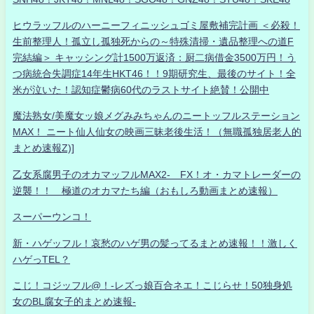
ヒウラッフルのハーニーフィニッシュゴミ屋敷補完計画 ＜必殺！
生前整理人！孤立し孤独死からの～特殊清掃・遺品整理への道F
完結編＞ キャッシング計1500万返済：厨二病借金3500万円！う
つ病統合失調症14年生HKT46！！9期研究生、最後のサイト！全
米が泣いた！認知症鬱病60代のラストサイト絶賛！公開中
魔法熟女/美魔女ッ娘メグみみちゃんのニートッフルステーション
MAX！ ニート仙人仙女の映画三昧老後生活！（無職孤独居老人的
まとめ速報Z)]
乙女系腐男子のオカマッフルMAX2- FX！オ・カマトレーダーの
逆襲！！ 極道のオカマたち編（おもしろ動画まとめ速報）
スーパーウンコ！
新・ハゲッフル！哀愁のハゲ男の髪ってるまとめ速報！！激しく
ハゲっTEL？
こじ！コジッフル@！-レズっ娘百合ネエ！こじらせ！50独身処
女のBL腐女子的まとめ速報-