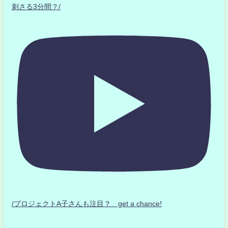
刺さる3分間？/
/プロジェクトA子さんも注目？ get a chance!