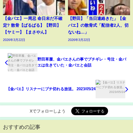
【金バエ】一周忌 命日未だ不確
【野田】「当日連絡きた」【金
定? 散骨【ぱるぱる】【野田】
バエ】の散骨式「配信者2人、切
【ヤミー】【まさやん】
ないね…」
2026年3月22日
2026年3月22日
野田草履、金バエさんの事でブチギレ・号泣・金バ
エは生きていた・金バエと会話
【金バエ】リスナーにブチ切れる放送。 2023/05/24
Xでフォローしよう
おすすめの記事