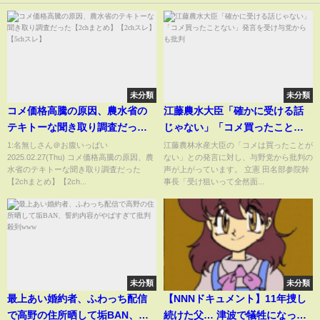
未分類
未分類
コメ価格高騰の原因、農水省の
江藤農水大臣「確かに受ける話
テキトーな聞き取り調査だった
じゃない」「コメ買ったことな
【2chまとめ】【2chスレ】
い」発言を受け与党からも批判
1:名無しさん＠お腹いっぱい
江藤農林水産大臣の「コメは買ったことが
2025.02.27(Thu) コメ価格高騰の原因、農
ない」との発言に対し、与野党から批判の
【5chスレ】
水省のテキトーな聞き取り調査だった
声が上がっています。 立憲 田名部参院幹
【2chまとめ】【2ch...
事長「受け狙いって全然面...
未分類
未分類
最上あい婚約者、ふわっち配信
【NNNドキュメント】11年捜し
で高野の住所晒して垢BAN、誓
続けた父… 津波で犠牲になった