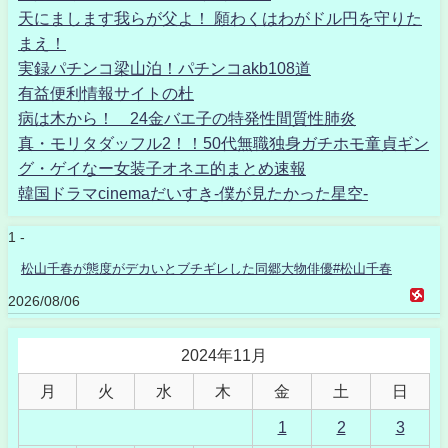
天にまします我らが父よ！ 願わくはわがドル円を守りた
まえ！
実録パチンコ梁山泊！パチンコakb108道
有益便利情報サイトの杜
病は木から！ 24金バエ子の特発性間質性肺炎
真・モリタダッフル2！！50代無職独身ガチホモ童貞ギン
グ・ゲイなー女装子オネエ的まとめ速報
韓国ドラマcinemaだいすき-僕が見たかった星空-
1 -
松山千春が態度がデカいとブチギレした同郷大物俳優#松山千春
2026/08/06
2024年11月
月
火
水
木
金
土
日
1
2
3