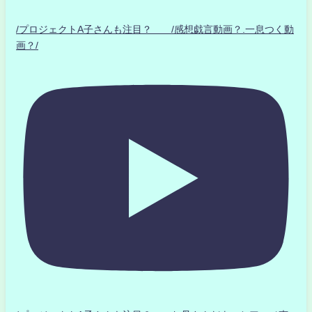
/プロジェクトA子さんも注目？ /感想戯言動画？.一息つく動
画？/