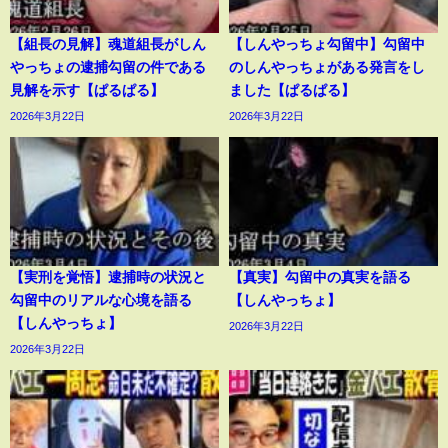
【組長の見解】魂道組長がしん
【しんやっちょ勾留中】勾留中
やっちょの逮捕勾留の件である
のしんやっちょがある発言をし
見解を示す【ぱるぱる】
ました【ぱるぱる】
2026年3月22日
2026年3月22日
【実刑を覚悟】逮捕時の状況と
【真実】勾留中の真実を語る
勾留中のリアルな心境を語る
【しんやっちょ】
【しんやっちょ】
2026年3月22日
2026年3月22日