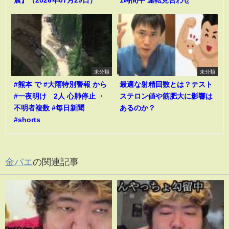
未分類
未分類
#熊本 で #大雨特別警報 から
最適な射精回数とは？テスト
#一夜明け 2人 心肺停止 ・
ステロン値や筋肥大に影響は
不明者複数 #毎日新聞
あるのか？
#shorts
金バエ
の関連記事