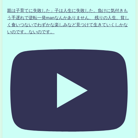
親は子育てに失敗した」子は人生に失敗した。負けに気付きも
う手遅れで逆転一発manなんかありません、 残りの人生、貧し
く食いつないでわずかな楽しみなど見つけて生きていくしかな
いのです。ないのです。