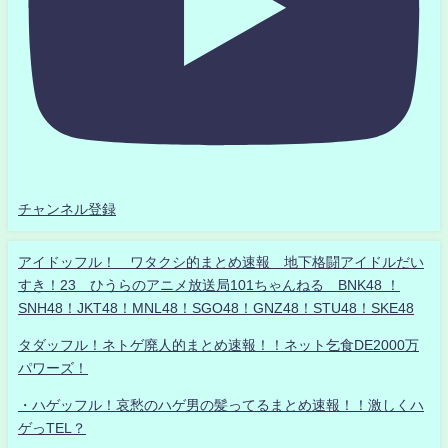
チャンネル登録
アイドッフル！ ワタクシ的まとめ速報 地下格闘アイドルだい
すき！23 ひうらのアニメ放送局101ちゃんねる BNK48 ！
SNH48！JKT48！MNL48！SGO48！GNZ48！STU48！SKE48
タダッフル！ネトゲ廃人的まとめ速報！！ネット乞食DE2000万
パワーズ！
・ハゲッフル！哀愁のハゲ男の髪ってるまとめ速報！！激しくハ
ゲっTEL？