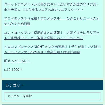
ロボットアニメ！メカと美少女キャラだいすき永遠の非リア充・
非モテ星人 ！あらゆるマニアの為のマニアックサイト
アニゲタレスト（元祖！アニメッフル） ひきこもりニートのオ
ナベ的まとめ速報
ユカ・ヨネッフル！初老的まとめ速報！！大帝イタチにラリアッ
ト！害獣神アリ・ガー被害に必殺！パイルドライバー
ヒロコンプレックスNIGHT 的まとめ速報！！子供が欲しいど陰キ
ャアラフィフ女子のめざせ！専業主婦！婚活計画編
萌えっとこあに！
t112-1000ｍ
カテゴリー