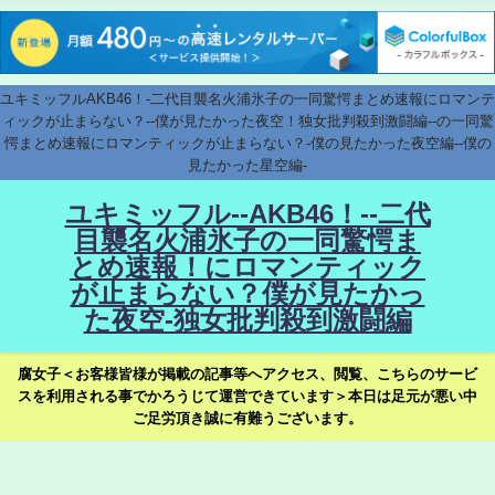
ユキミッフルAKB46！-二代目襲名火浦氷子の一同驚愕まとめ速報にロマンテ
ィックが止まらない？--僕が見たかった夜空！独女批判殺到激闘編--の一同驚
愕まとめ速報にロマンティックが止まらない？-僕の見たかった夜空編--僕の
見たかった星空編-
ユキミッフル--AKB46！--二代
目襲名火浦氷子の一同驚愕ま
とめ速報！にロマンティック
が止まらない？僕が見たかっ
た夜空-独女批判殺到激闘編
腐女子＜お客様皆様が掲載の記事等へアクセス、閲覧、こちらのサービ
スを利用される事でかろうじて運営できています＞本日は足元が悪い中
ご足労頂き誠に有難うございます。