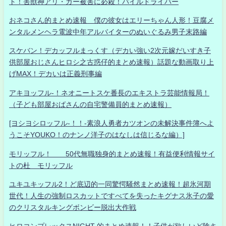
ト！害獣神アリ・ガー被害に必殺！パイルドライバー
おネコさん的まとめ速報 僕の彼女はエリーちゃん人形！豆腐メ
ンタルメンヘラ電波中年アルバイターのぬいぐるみ男子末路編
スケバン！デカッフルまっくす（デカい強い2次元嫁だいすき子
供部屋おじさんヒロシ之古惑仔的まとめ速報）話題な動画取り上
げMAX！デカいは正義刑事編
アキヨッフル-！ネオニートスケ番長のエキストラ芸能情報局！
（子ども部屋おばさんの自宅警備員的まとめ速報）
[ヨシヨシロッフル-！！-素浪人勇者カツオンの未解決事件簿へよ
うこそYOUKO！のナンノ洋子のはなしは信じるな編）]
モリッフル！ 50代無職独身的まとめ速報！有益便利情報サイ
トの杜 モリッフル
ユキユキッフル2！ど底辺的一同驚愕騒然まとめ速報！超氷河期
世代！人生の強制ロスカットですべてを失ったキグナス氷子の愛
のクリスタルキングボンビー脱出大作戦