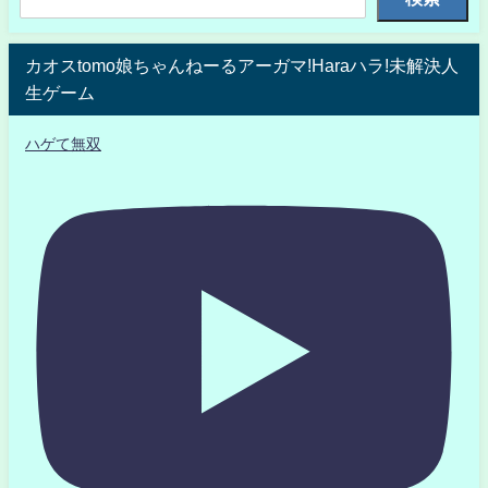
カオスtomo娘ちゃんねーるアーガマ!Haraハラ!未解決人
生ゲーム
ハゲて無双