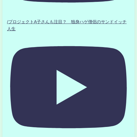
/プロジェクトA子さんも注目？ 独身ハゲ僧侶のサンドイッチ
人生