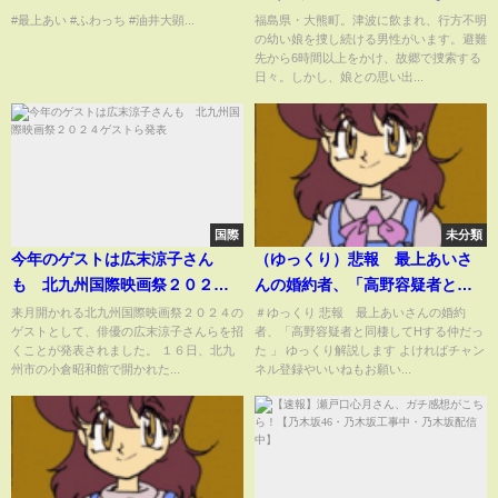
約内容がやばすぎて批判殺到
娘との再会 東日本大震災と福
#最上あい #ふわっち #油井大顕...
福島県・大熊町。津波に飲まれ、行方不明
の幼い娘を捜し続ける男性がいます。避難
www
島第一原発事故 NNNセレクシ
先から6時間以上をかけ、故郷で捜索する
ョン
日々。しかし、娘との思い出...
国際
未分類
今年のゲストは広末涼子さん
（ゆっくり）悲報 最上あいさ
も 北九州国際映画祭２０２４
んの婚約者、「高野容疑者と同
ゲストら発表
棲してHする仲だった 」
来月開かれる北九州国際映画祭２０２４の
＃ゆっくり 悲報 最上あいさんの婚約
ゲストとして、俳優の広末涼子さんらを招
者、「高野容疑者と同棲してHする仲だっ
くことが発表されました。 １６日、北九
た 」 ゆっくり解説します よければチャン
州市の小倉昭和館で開かれた...
ネル登録やいいねもお願い...