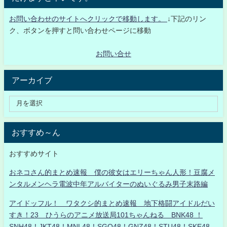
お問い合わせのサイトへクリックで移動します。
↓下記のリン
ク、ボタンを押すと問い合わせページに移動
お問い合せ
アーカイブ
おすすめ～ん
おすすめサイト
おネコさん的まとめ速報 僕の彼女はエリーちゃん人形！豆腐メ
ンタルメンヘラ電波中年アルバイターのぬいぐるみ男子末路編
アイドッフル！ ワタクシ的まとめ速報 地下格闘アイドルだい
すき！23 ひうらのアニメ放送局101ちゃんねる BNK48 ！
SNH48！JKT48！MNL48！SGO48！GNZ48！STU48！SKE48