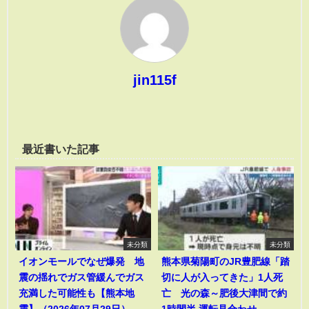
jin115f
最近書いた記事
未分類
未分類
イオンモールでなぜ爆発 地
熊本県菊陽町のJR豊肥線「踏
震の揺れでガス管緩んでガス
切に人が入ってきた」1人死
充満した可能性も【熊本地
亡 光の森～肥後大津間で約
震】（2026年07月29日）
1時間半 運転見合わせ