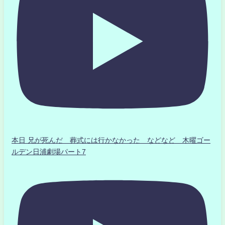
本日 兄が死んだ 葬式には行かなかった などなど 木曜ゴー
ルデン日浦劇場パート7