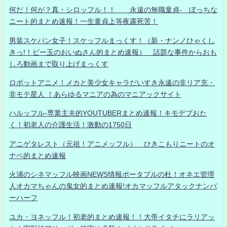
何だ！何が？真・シロッフル！！ 永遠の無職童貞- ぼっちな
ニート的まとめ速報！一生童貞上等夜露死苦！
男装スケバン女子！スケッフルまっくす！（新・ナンノひゃくし
きっ!！ビー玉のおいぬさん的まとめ速報） 話題な事件からおも
しろ動画まで取り上げまっくす
ロボットアニメ！メカと美少女キャラだいすき永遠の非リア充・
非モテ星人 ！あらゆるマニアの為のマニアックサイト
ハルッフル-専業主夫的YOUTUBERまとめ速報！キモデブおた
く！初老人の介護生活！激動の1750日
アニゲタレスト（元祖！アニメッフル） ひきこもりニートのオ
ナベ的まとめ速報
火浦のシネマッフル映画NEWS情報ポータブルの杜！オネエ管理
人オカマちゃんの鬼女的まとめ速報!オカマッフルアタックナンバ
ーハーフ
ユカ・ヨネッフル！初老的まとめ速報！！大帝イタチにラリアッ