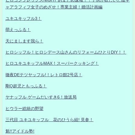
ヒロコンプレックスNIGHT 的まとめ速報！！子供が欲しいど陰キ
ャアラフィフ女子のめざせ！専業主婦！婚活計画編
ユキユキッフル3！
萌えっふる！
天にまします我ら！
ヒロシッフル！ヒロシデース山さんのリフォームひとりDIY！！
ヒロユキユキッフルMAX！スーパークッキング！
徹夜DEテツヤッフル!！レトロ館2号店！
剛Q超児ともっふる！
ヤナッフル ゲームだいすき6！放送局
ヒウラー総統の野望
三代目 ユキユキッフル 花のひうら組! 見参！
魁!!アイドル塾!