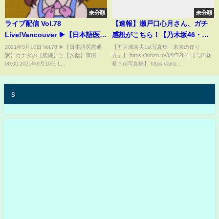
未分類
未分類
ライブ配信 Vol.78
【速報】瀬戸口心月さん、ガチ
Live!Vancouver ▶︎【日本語医療
感想がこちら！【乃木坂46・乃
通訳】カナダの【病院】と【お
木坂工事中・乃木坂配信中】
2021年9月10日 Vol.78 ▶︎【日本語医療通
【五百城茉央1st写真集「未来の作り
訳】カナダの【病院】と【お薬】事情
方」】 https://amzn.to/3AYT2H4 【与田祐
薬】事情
00:00 2021年9月10日 L...
希３rd写真集】 https://amz...
s