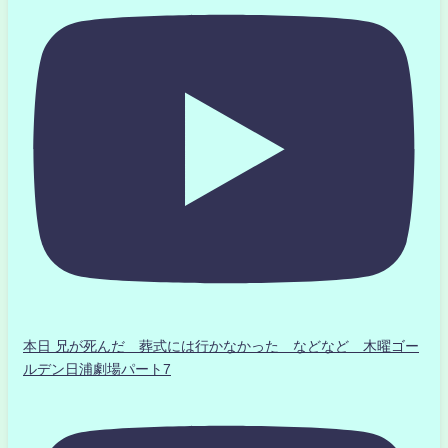
本日 兄が死んだ 葬式には行かなかった などなど 木曜ゴー
ルデン日浦劇場パート7