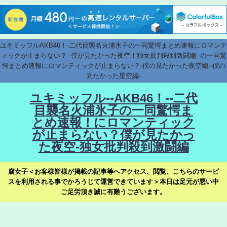
ユキミッフルAKB46！-二代目襲名火浦氷子の一同驚愕まとめ速報にロマンテ
ィックが止まらない？--僕が見たかった夜空！独女批判殺到激闘編--の一同驚
愕まとめ速報にロマンティックが止まらない？-僕の見たかった夜空編--僕の
見たかった星空編-
ユキミッフル--AKB46！--二代
目襲名火浦氷子の一同驚愕ま
とめ速報！にロマンティック
が止まらない？僕が見たかっ
た夜空-独女批判殺到激闘編
腐女子＜お客様皆様が掲載の記事等へアクセス、閲覧、こちらのサービ
スを利用される事でかろうじて運営できています＞本日は足元が悪い中
ご足労頂き誠に有難うございます。