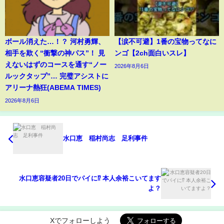
ボール消えた…！？ 河村勇輝、
【涙不可避】1番の宝物ってなに
相手を欺く“衝撃の神パス”！ 見
ンゴ【2ch面白いスレ】
えないはずのコースを通す“ノー
2026年8月6日
ルックタップ”… 完璧アシストに
アリーナ熱狂(ABEMA TIMES)
2026年8月6日
水口恵 稲村尚志 足利事件
水口恵容疑者20日でパイに⁉️ 本人余裕こいてます
よ？
Xでフォローしよう