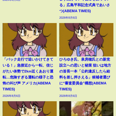
る」広島平和記念式典であいさ
つ(ABEMA TIMES)
2026年8月6日
「バック走行で追いかけてきて
ひろゆき氏、泉房穂氏との新党
いる！」急接近から一転、信じ
設立への思いと秘策 狙いは地方
がたい体勢で2km近くあおり運
の首長一本「公約違反したら給
転…危険すぎる運転の様子と恐
料を差し押さえる」候補者選び
怖の叫び声 アメリカ(ABEMA
に“審査委員会”構想(ABEMA
TIMES)
TIMES)
2026年8月6日
2026年8月6日