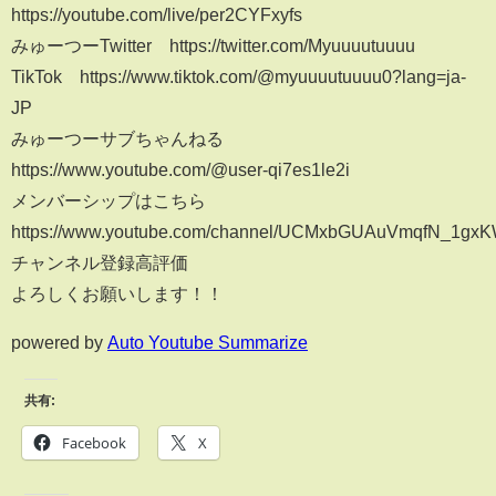
https://youtube.com/live/per2CYFxyfs
みゅーつーTwitter https://twitter.com/Myuuuutuuuu
TikTok https://www.tiktok.com/@myuuuutuuuu0?lang=ja-
JP
みゅーつーサブちゃんねる
https://www.youtube.com/@user-qi7es1le2i
メンバーシップはこちら
https://www.youtube.com/channel/UCMxbGUAuVmqfN_1gxK
チャンネル登録高評価
よろしくお願いします！！
powered by
Auto Youtube Summarize
共有:
Facebook
X