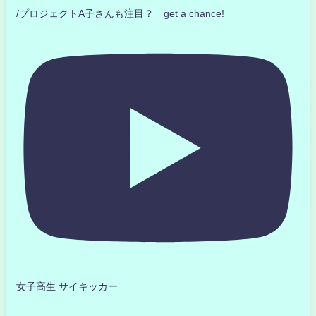
/プロジェクトA子さんも注目？ get a chance!
女子高生 サイキッカー