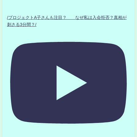
/プロジェクトA子さんも注目？ なぜ私は入会拒否？真相が
刺さる3分間？/