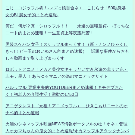
こじ！コジッフル@！-レズっ娘百合ネエ！こじらせ！50独身処
女のBL腐女子的まとめ速報-
何だ！何が？真・シロッフル！！ 永遠の無職童貞- ぼっちな
ニート的まとめ速報！一生童貞上等夜露死苦！
男装スケバン女子！スケッフルまっくす！（新・ナンノひゃくし
きっ!！ビー玉のおいぬさん的まとめ速報） 話題な事件からおも
しろ動画まで取り上げまっくす
ロボットアニメ！メカと美少女キャラだいすき永遠の非リア充・
非モテ星人 ！あらゆるマニアの為のマニアックサイト
ハルッフル-専業主夫的YOUTUBERまとめ速報！キモデブおた
く！初老人の介護生活！激動の1750日
アニゲタレスト（元祖！アニメッフル） ひきこもりニートのオ
ナベ的まとめ速報
火浦のシネマッフル映画NEWS情報ポータブルの杜！オネエ管理
人オカマちゃんの鬼女的まとめ速報!オカマッフルアタックナンバ