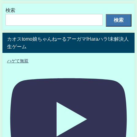
検索
検索
カオスtomo娘ちゃんねーるアーガマ!Haraハラ!未解決人
生ゲーム
ハゲて無双