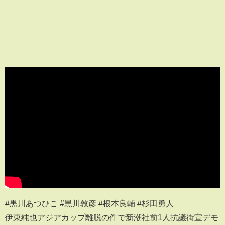
#黒川あつひこ #黒川敦彦 #根本良輔 #杉田勇人
伊東純也アジアカップ離脱の件で新潮社前1人抗議街宣デモ