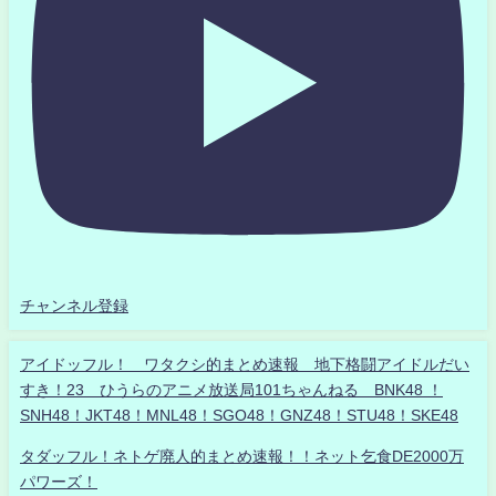
チャンネル登録
アイドッフル！ ワタクシ的まとめ速報 地下格闘アイドルだい
すき！23 ひうらのアニメ放送局101ちゃんねる BNK48 ！
SNH48！JKT48！MNL48！SGO48！GNZ48！STU48！SKE48
タダッフル！ネトゲ廃人的まとめ速報！！ネット乞食DE2000万
パワーズ！