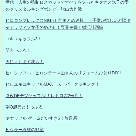
世代！人生の強制ロスカットですべてを失ったキグナス氷子の愛
のクリスタルキングボンビー脱出大作戦
ヒロコンプレックスNIGHT 的まとめ速報！！子供が欲しいど陰キ
ャアラフィフ女子のめざせ！専業主婦！婚活計画編
ユキユキッフル3！
萌えっふる！
天にまします我ら！
ヒロシッフル！ヒロシデース山さんのリフォームひとりDIY！！
ヒロユキユキッフルMAX！スーパークッキング！
徹夜DEテツヤッフル!！レトロ館2号店！
剛Q超児ともっふる！
ヤナッフル ゲームだいすき6！放送局
ヒウラー総統の野望