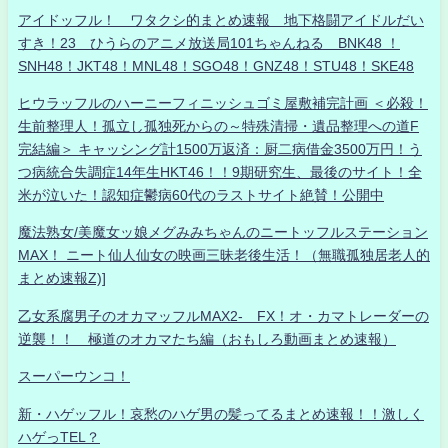
アイドッフル！ ワタクシ的まとめ速報 地下格闘アイドルだい
すき！23 ひうらのアニメ放送局101ちゃんねる BNK48 ！
SNH48！JKT48！MNL48！SGO48！GNZ48！STU48！SKE48
ヒウラッフルのハーニーフィニッシュゴミ屋敷補完計画 ＜必殺！
生前整理人！孤立し孤独死からの～特殊清掃・遺品整理への道F
完結編＞ キャッシング計1500万返済：厨二病借金3500万円！う
つ病統合失調症14年生HKT46！！9期研究生、最後のサイト！全
米が泣いた！認知症鬱病60代のラストサイト絶賛！公開中
魔法熟女/美魔女ッ娘メグみみちゃんのニートッフルステーション
MAX！ ニート仙人仙女の映画三昧老後生活！（無職孤独居老人的
まとめ速報Z)]
乙女系腐男子のオカマッフルMAX2- FX！オ・カマトレーダーの
逆襲！！ 極道のオカマたち編（おもしろ動画まとめ速報）
スーパーウンコ！
新・ハゲッフル！哀愁のハゲ男の髪ってるまとめ速報！！激しく
ハゲっTEL？