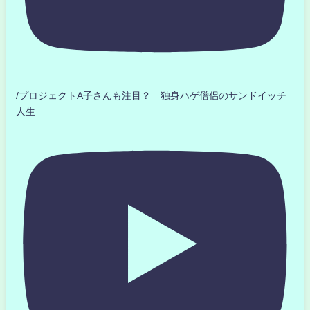
/プロジェクトA子さんも注目？ 独身ハゲ僧侶のサンドイッチ
人生