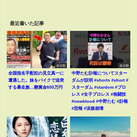
最近書いた記事
未分類
未分類
全国指名手配犯の見立真一に
中野たむ訃報についてスター
遭遇した。妹をバイクで追突
ダムが説明 #shorts #short #
する暴走族…懸賞金600万円
スターダム #stardom #プロ
レス #女子プロレス #格闘技
#newblood #中野たむ #訃報
#悲報 #涙腺崩壊