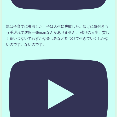
親は子育てに失敗した」子は人生に失敗した。負けに気付きも
う手遅れで逆転一発manなんかありません、 残りの人生、貧し
く食いつないでわずかな楽しみなど見つけて生きていくしかな
いのです。ないのです。