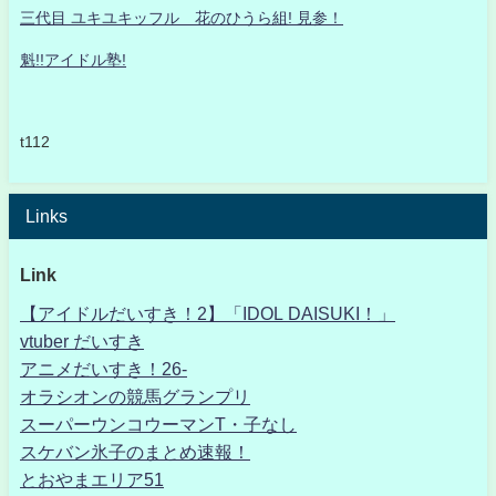
三代目 ユキユキッフル 花のひうら組! 見参！
魁!!アイドル塾!
t112
Links
Link
【アイドルだいすき！2】「IDOL DAISUKI！」
vtuber だいすき
アニメだいすき！26-
オラシオンの競馬グランプリ
スーパーウンコウーマンT・子なし
スケバン氷子のまとめ速報！
とおやまエリア51