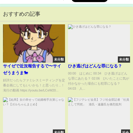
おすすめの記事
未分類
未分類
サイゼで近況報告するで〜サイ
ひき逃げはどんな罪になる？
ゼうまうま🐎
00:00 はじめに 00:34 ひき逃げはどん
な罪にあたる？ 02:06 ひいたことに気が
好評だったらファミレスミーティングを定
付かなかった場合にも犯罪になる？
番企画にしてもいいかも！と思ったり...！
04:03 人...
滝行の動画 https://youtu.be/LCeW20...
未分類
社会