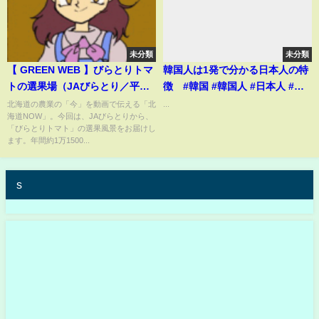
未分類
未分類
【 GREEN WEB 】びらとりトマ
韓国人は1発で分かる日本人の特
トの選果場（JAびらとり／平取
徴 #韓国 #韓国人 #日本人 #韓
町・日高町）
国旅行
北海道の農業の「今」を動画で伝える「北
...
海道NOW」。今回は、JAびらとりから、
「びらとりトマト」の選果風景をお届けし
ます。年間約1万1500...
s