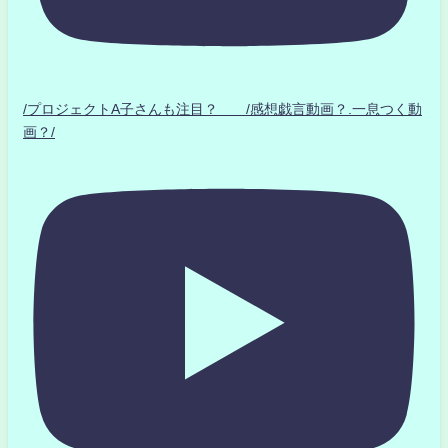
/プロジェクトA子さんも注目？ /感想戯言動画？.一息つく動
画？/