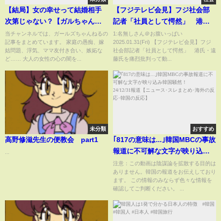
【結局】女の幸せって結婚相手
【フジテレビ会見】フジ社会部
次第じゃない？【ガルちゃんま
記者「社員として愕然」 港
とめ】
氏・遠藤氏を痛烈批判
当チャンネルでは、ガールズちゃんねるの
1:名無しさん＠お腹いっぱい
記事をまとめています。 家庭の愚痴、嫁
2025.01.31(Fri) 【フジテレビ会見】フジ
姑問題、浮気、ママ友付き合い、嫉妬な
社会部記者「社員として愕然」 港氏・遠
ど…… 大人の女性の心の闇を...
藤氏を痛烈批判って動...
未分類
おすすめ
高野修滋先生の便教会 part1
｢817の意味は...｣韓国MBCの事故
報道に不可解な文字が映り込み
...
韓国騒然！ 24/12/31報道
注意：この動画は陰謀論を拡散する目的は
ありません。韓国の報道をお伝えしており
【ニュース･スレまとめ･海外の
ます。 この情報のみならず色々な情報を
反応･韓国の反応】
確認してご判断ください。 ...