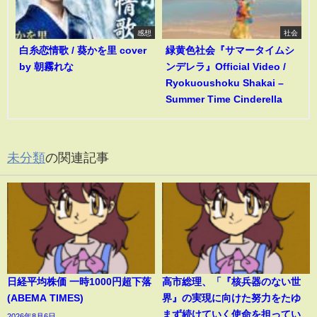
感想
社会
白糸恋情歌 / 葵かを里 cover
緑黄色社会『サマータイムシ
by 朝霧れな
ンデレラ』Official Video /
Ryokuoushoku Shakai –
Summer Time Cinderella
未分類
の関連記事
日経平均株価 一時1000円超下落
高市総理、「『核兵器のない世
(ABEMA TIMES)
界』の実現に向けた努力をたゆ
まず続けていく使命を担ってい
2026年8月6日