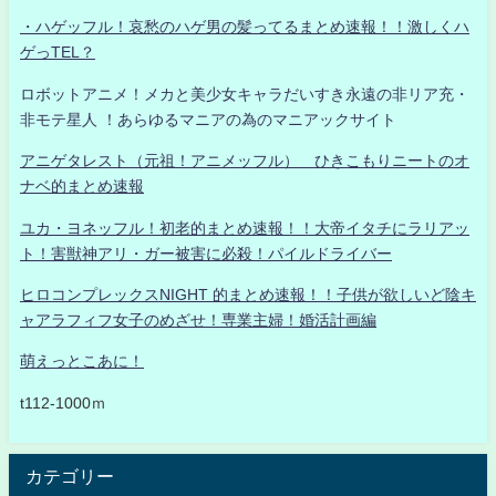
・ハゲッフル！哀愁のハゲ男の髪ってるまとめ速報！！激しくハ
ゲっTEL？
ロボットアニメ！メカと美少女キャラだいすき永遠の非リア充・
非モテ星人 ！あらゆるマニアの為のマニアックサイト
アニゲタレスト（元祖！アニメッフル） ひきこもりニートのオ
ナベ的まとめ速報
ユカ・ヨネッフル！初老的まとめ速報！！大帝イタチにラリアッ
ト！害獣神アリ・ガー被害に必殺！パイルドライバー
ヒロコンプレックスNIGHT 的まとめ速報！！子供が欲しいど陰キ
ャアラフィフ女子のめざせ！専業主婦！婚活計画編
萌えっとこあに！
t112-1000ｍ
カテゴリー