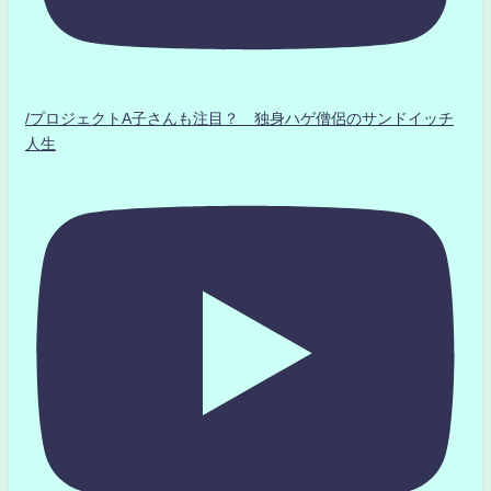
/プロジェクトA子さんも注目？ 独身ハゲ僧侶のサンドイッチ
人生