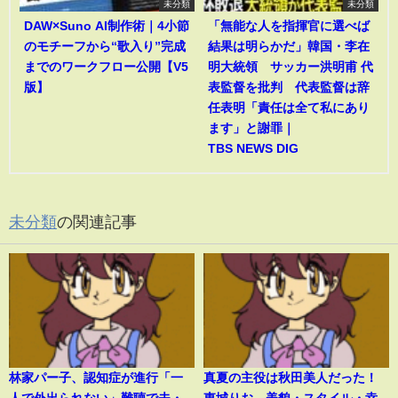
未分類
未分類
DAW×Suno AI制作術｜4小節
「無能な人を指揮官に選べば
のモチーフから“歌入り”完成
結果は明らかだ」韓国・李在
までのワークフロー公開【V5
明大統領 サッカー洪明甫 代
版】
表監督を批判 代表監督は辞
任表明「責任は全て私にあり
ます」と謝罪｜
TBS NEWS DIG
未分類
の関連記事
林家パー子、認知症が進行「一
真夏の主役は秋田美人だった！
人で外出られない」難聴で夫・
東城りお、美貌・スタイル・幸