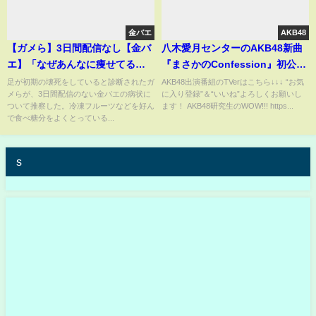
金バエ
AKB48
【ガメら】3日間配信なし【金バ
八木愛月センターのAKB48新曲
エ】「なぜあんなに痩せてる」
『まさかのConfession』初公
病状推察 2月13日
開！“例のポーズ”が思ったより...
足が初期の壊死をしていると診断されたガ
AKB48出演番組のTVerはこちら↓↓↓ “お気
メらが、3日間配信のない金バエの病状に
に入り登録”＆“いいね”よろしくお願いし
【佐藤綺星 小栗有以 伊藤百花
ついて推察した。冷凍フルーツなどを好ん
ます！ AKB48研究生のWOW!!! https...
65thシングル 18期研究生】
で食べ糖分をよくとっている...
s