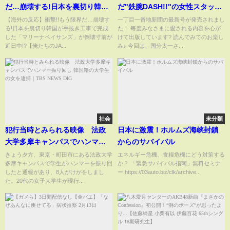
だ…崩壊する!日本を裏切り韓国
だ"鉄腕DASH!!"の女性スタッフ
が手抜き工事で完成した「マリ
の残した遺書...異常なパワハラ
【海外の反応】衝撃!!もう限界だ…崩壊す
一丁目一番地新聞の最新号が発売されまし
る!日本を裏切り韓国が手抜き工事で完成
た！ 毎度みなさまに愛される内容を心が
ーナベイサンズ」が倒壊寸前が
や"コンプラ違反"に言葉を失
した「マリーナベイサンズ」が倒壊寸前が
けて出版しています? 読んでみてのお楽し
近日中!?【俺たちのJAPAN】
う！『株式会社TOKIO』をクビ
近日中!?【俺たちのJA...
み♪ 今回は、国分太一さ...
にされて芸能界追放された末路
に驚愕！
社会
未分類
犯行当時とみられる映像 法政
日本に激震！ホルムズ海峡封鎖
大学多摩キャンパスでハンマー
からのサバイバル
振り回し 韓国籍の大学生の女を
きょう夕方、東京・町田市にある法政大学
エネルギー危機、食糧危機にどう対策する
多摩キャンパスで学生がハンマーを振り回
か？ 「緊急サバイバル指南」無料セミナ
逮捕｜TBS NEWS DIG
したと通報があり、8人がけがをしまし
ー https://03auto.biz/clk/archive...
た。20代の女子大学生が現行...