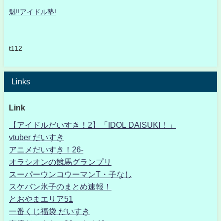
魁!!アイドル塾!
t112
Links
Link
【アイドルだいすき！2】「IDOL DAISUKI！」
vtuber だいすき
アニメだいすき！26-
オラシオンの競馬グランプリ
スーパーウンコウーマンT・子なし
スケバン氷子のまとめ速報！
とおやまエリア51
一番くじ福袋 だいすき