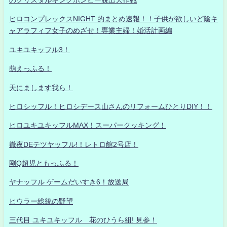
ヒロコンプレックスNIGHT 的まとめ速報！！子供が欲しいど陰キ
ャアラフィフ女子のめざせ！専業主婦！婚活計画編
ユキユキッフル3！
萌えっふる！
天にまします我ら！
ヒロシッフル！ヒロシデース山さんのリフォームひとりDIY！！
ヒロユキユキッフルMAX！スーパークッキング！
徹夜DEテツヤッフル!！レトロ館2号店！
剛Q超児ともっふる！
ヤナッフル ゲームだいすき6！放送局
ヒウラー総統の野望
三代目 ユキユキッフル 花のひうら組! 見参！