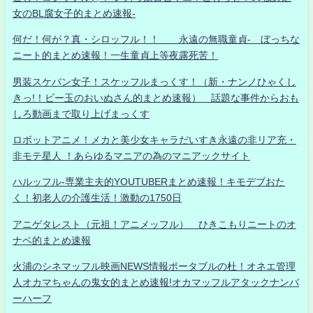
女のBL腐女子的まとめ速報-
何だ！何が？真・シロッフル！！ 永遠の無職童貞- ぼっちな
ニート的まとめ速報！一生童貞上等夜露死苦！
男装スケバン女子！スケッフルまっくす！（新・ナンノひゃくし
きっ!！ビー玉のおいぬさん的まとめ速報） 話題な事件からおも
しろ動画まで取り上げまっくす
ロボットアニメ！メカと美少女キャラだいすき永遠の非リア充・
非モテ星人 ！あらゆるマニアの為のマニアックサイト
ハルッフル-専業主夫的YOUTUBERまとめ速報！キモデブおた
く！初老人の介護生活！激動の1750日
アニゲタレスト（元祖！アニメッフル） ひきこもりニートのオ
ナベ的まとめ速報
火浦のシネマッフル映画NEWS情報ポータブルの杜！オネエ管理
人オカマちゃんの鬼女的まとめ速報!オカマッフルアタックナンバ
ーハーフ