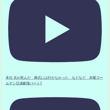
本日 兄が死んだ 葬式には行かなかった などなど 木曜ゴー
ルデン日浦劇場パート7