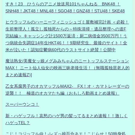
すき！23 ひうらのアニメ放送局101ちゃんねる BNK48 ！
SNH48！JKT48！MNL48！SGO48！GNZ48！STU48！SKE48
ヒウラッフルのハーニーフィニッシュゴミ屋敷補完計画 ＜必殺！
生前整理人！孤立し孤独死からの～特殊清掃・遺品整理への道F
完結編＞ キャッシング計1500万返済：厨二病借金3500万円！う
つ病統合失調症14年生HKT46！！9期研究生、最後のサイト！全
米が泣いた！認知症鬱病60代のラストサイト絶賛！公開中
魔法熟女/美魔女ッ娘メグみみちゃんのニートッフルステーション
MAX！ ニート仙人仙女の映画三昧老後生活！（無職孤独居老人的
まとめ速報Z)]
乙女系腐男子のオカマッフルMAX2- FX！オ・カマトレーダーの
逆襲！！ 極道のオカマたち編（おもしろ動画まとめ速報）
スーパーウンコ！
新・ハゲッフル！哀愁のハゲ男の髪ってるまとめ速報！！激しく
ハゲっTEL？
こじ！コジッフル@！-レズっ娘百合ネエ！こじらせ！50独身処