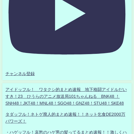
チャンネル登録
アイドッフル！ ワタクシ的まとめ速報 地下格闘アイドルだい
すき！23 ひうらのアニメ放送局101ちゃんねる BNK48 ！
SNH48！JKT48！MNL48！SGO48！GNZ48！STU48！SKE48
タダッフル！ネトゲ廃人的まとめ速報！！ネット乞食DE2000万
パワーズ！
・ハゲッフル！哀愁のハゲ男の髪ってるまとめ速報！！激しくハ