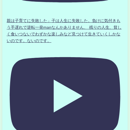
親は子育てに失敗した」子は人生に失敗した。負けに気付きも
う手遅れで逆転一発manなんかありません、 残りの人生、貧し
く食いつないでわずかな楽しみなど見つけて生きていくしかな
いのです。ないのです。