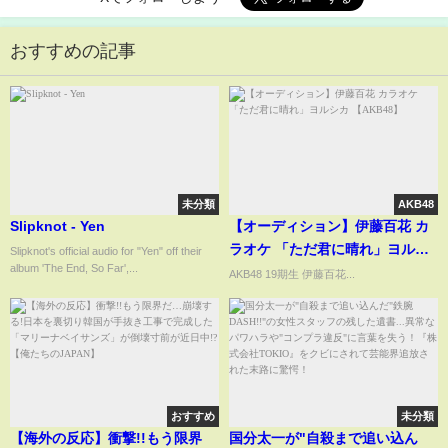
おすすめの記事
未分類
AKB48
Slipknot - Yen
【オーディション】伊藤百花 カ
ラオケ 「ただ君に晴れ」ヨルシ
Slipknot's official audio for "Yen" off their
album 'The End, So Far',...
カ 【AKB48】
AKB48 19期生 伊藤百花...
おすすめ
未分類
【海外の反応】衝撃!!もう限界
国分太一が"自殺まで追い込ん