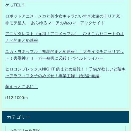
ゲっTEL？
ロボットアニメ！メカと美少女キャラだいすき永遠の非リア充・
非モテ星人 ！あらゆるマニアの為のマニアックサイト
アニゲタレスト（元祖！アニメッフル） ひきこもりニートのオ
ナベ的まとめ速報
ユカ・ヨネッフル！初老的まとめ速報！！大帝イタチにラリアッ
ト！害獣神アリ・ガー被害に必殺！パイルドライバー
ヒロコンプレックスNIGHT 的まとめ速報！！子供が欲しいど陰キ
ャアラフィフ女子のめざせ！専業主婦！婚活計画編
萌えっとこあに！
t112-1000ｍ
カテゴリー