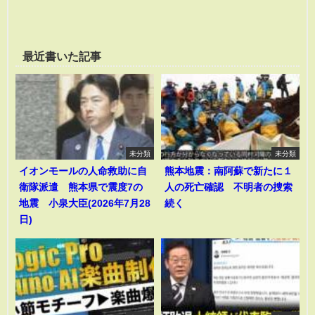
最近書いた記事
未分類
未分類
イオンモールの人命救助に自
熊本地震：南阿蘇で新たに１
衛隊派遣 熊本県で震度7の
人の死亡確認 不明者の捜索
地震 小泉大臣(2026年7月28
続く
日)