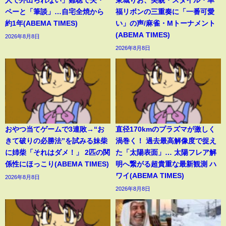
ペーと「筆談」…自宅全焼から
福リボンの三重奏に「一番可愛
約1年(ABEMA TIMES)
い」の声/麻雀・Mトーナメント
(ABEMA TIMES)
2026年8月8日
2026年8月8日
おやつ当てゲームで3連敗→“お
直径170kmのプラズマが激しく
きて破りの必勝法”を試みる妹柴
渦巻く！ 過去最高解像度で捉え
に姉柴「それはダメ！」 2匹の関
た「太陽表面」… 太陽フレア解
係性にほっこり(ABEMA TIMES)
明へ繋がる超貴重な最新観測 ハ
ワイ(ABEMA TIMES)
2026年8月8日
2026年8月8日