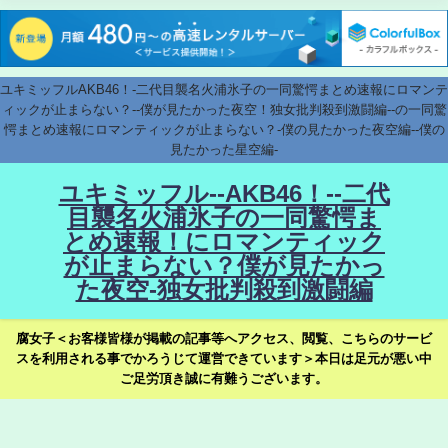
ユキミッフルAKB46！-二代目襲名火浦氷子の一同驚愕まとめ速報にロマンテ
ィックが止まらない？--僕が見たかった夜空！独女批判殺到激闘編--の一同驚
愕まとめ速報にロマンティックが止まらない？-僕の見たかった夜空編--僕の
見たかった星空編-
ユキミッフル--AKB46！--二代
目襲名火浦氷子の一同驚愕ま
とめ速報！にロマンティック
が止まらない？僕が見たかっ
た夜空-独女批判殺到激闘編
腐女子＜お客様皆様が掲載の記事等へアクセス、閲覧、こちらのサービ
スを利用される事でかろうじて運営できています＞本日は足元が悪い中
ご足労頂き誠に有難うございます。