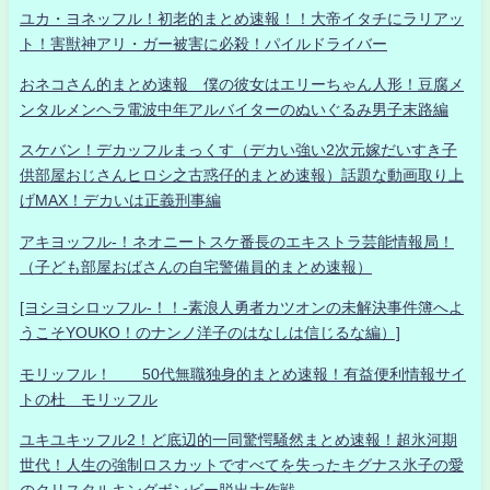
ユカ・ヨネッフル！初老的まとめ速報！！大帝イタチにラリアッ
ト！害獣神アリ・ガー被害に必殺！パイルドライバー
おネコさん的まとめ速報 僕の彼女はエリーちゃん人形！豆腐メ
ンタルメンヘラ電波中年アルバイターのぬいぐるみ男子末路編
スケバン！デカッフルまっくす（デカい強い2次元嫁だいすき子
供部屋おじさんヒロシ之古惑仔的まとめ速報）話題な動画取り上
げMAX！デカいは正義刑事編
アキヨッフル-！ネオニートスケ番長のエキストラ芸能情報局！
（子ども部屋おばさんの自宅警備員的まとめ速報）
[ヨシヨシロッフル-！！-素浪人勇者カツオンの未解決事件簿へよ
うこそYOUKO！のナンノ洋子のはなしは信じるな編）]
モリッフル！ 50代無職独身的まとめ速報！有益便利情報サイ
トの杜 モリッフル
ユキユキッフル2！ど底辺的一同驚愕騒然まとめ速報！超氷河期
世代！人生の強制ロスカットですべてを失ったキグナス氷子の愛
のクリスタルキングボンビー脱出大作戦