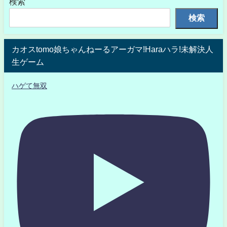
検索
検索
カオスtomo娘ちゃんねーるアーガマ!Haraハラ!未解決人
生ゲーム
ハゲて無双