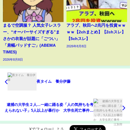
まるで空調服？ 人気女子レスラ
アラブ、秋田へ2兆円を投資ｗｗ
ー、“オーバーサイズすぎる”ま
ｗｗ【2chまとめ】【2chスレ】
さかの衣装が話題に「ごつい」
【5chスレ】
「肩幅パッドすご」(ABEMA
2026年8月8日
TIMES)
2026年8月8日
夜タイム 養分伊藤
逮捕の大学生２人…一緒に踊る姿「人の気持ちを考
えられない子」5人以上が暴行か 大学生死亡事件・
江別市
Xでフォローしよう