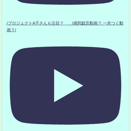
/プロジェクトA子さんも注目？ /感想戯言動画？.一息つく動
画？/