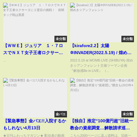
回を宣言する 東京女子プロレス
愕...！
「ALL RISE '24」
未分類
未分類
【ＷＷＥ】ジュリア １・７ロ
【kirafore2.2】太陽
スでＮＸＴ女子王者ロクサーヌ
✡INVADER(2022.5.19) / 煌めき
に２度目の挑戦！ 前哨タッグ
☆アンフォレント
...
2022.5.19 at WOMB LIVE (SHIBUYA) 煌め
き☆アンフォレント主催ツーマン企画
戦は黒星
『解放感Be in LIVE』 （...
金バエ
未分類
【緊急事態】金バエ!!入院するか
【独自】推定“100億円超”旧統一
もしれない4月13日
教会の資産調査…解散請求巡
り“資産隠し”懸念も(2023年4月3
★日刊ふわっちマガジン★ 配信者の動画
こちら2000ページに及ぶ資料は、旧統一