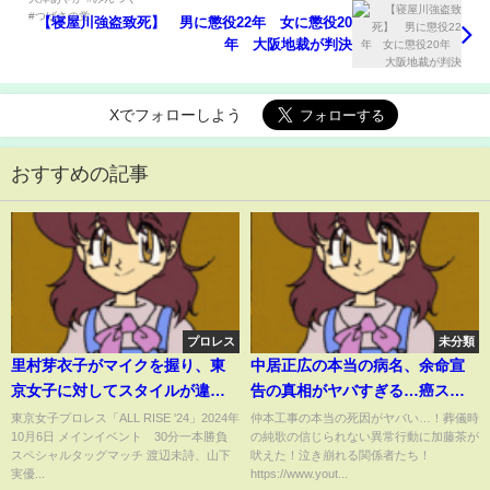
【寝屋川強盗致死】 男に懲役22年 女に懲役20
年 大阪地裁が判決
Xでフォローしよう
おすすめの記事
プロレス
未分類
里村芽衣子がマイクを握り、東
中居正広の本当の病名、余命宣
京女子に対してスタイルが違う
告の真相がヤバすぎる…癌ステ
と言われてるけどリングに上が
ージ...生存率の低さに驚きを隠せ
東京女子プロレス「ALL RISE '24」2024年
仲本工事の本当の死因がヤバい…！葬儀時
10月6日 メインイベント 30分一本勝負
の純歌の信じられない異常行動に加藤茶が
ればこの業界、全員敵。引退す
ない...！『SMAP』元リーダーの
スペシャルタッグマッチ 渡辺未詩、山下
吠えた！泣き崩れる関係者たち！
るまであと6か月ある中でもう一
闘病生活や復帰の真相に一同驚
実優...
https://www.yout...