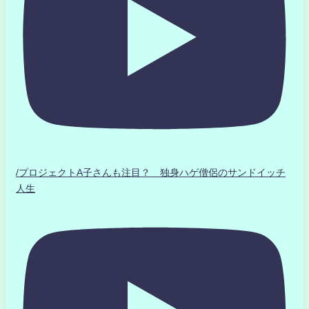
/プロジェクトA子さんも注目？ 独身ハゲ僧侶のサンドイッチ
人生