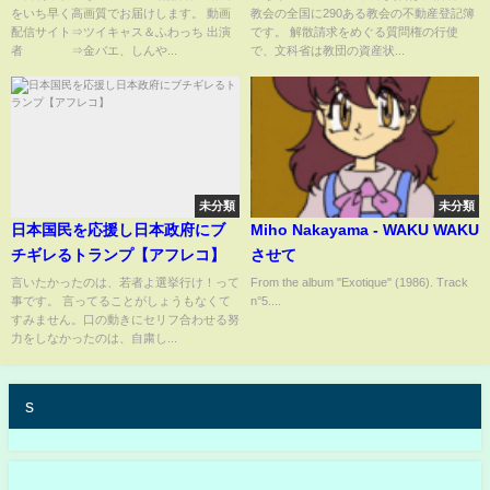
をいち早く高画質でお届けします。 動画
教会の全国に290ある教会の不動産登記簿
日)
配信サイト⇒ツイキャス＆ふわっち 出演
です。 解散請求をめぐる質問権の行使
者 ⇒金バエ、しんや...
で、文科省は教団の資産状...
未分類
未分類
日本国民を応援し日本政府にブ
Miho Nakayama - WAKU WAKU
チギレるトランプ【アフレコ】
させて
言いたかったのは、若者よ選挙行け！って
From the album "Exotique" (1986). Track
事です。 言ってることがしょうもなくて
n°5....
すみません。口の動きにセリフ合わせる努
力をしなかったのは、自粛し...
s