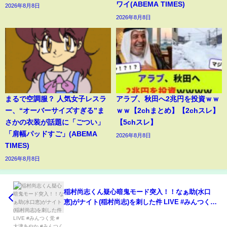
ワイ(ABEMA TIMES)
2026年8月8日
2026年8月8日
まるで空調服？ 人気女子レスラ
アラブ、秋田へ2兆円を投資ｗｗ
ー、“オーバーサイズすぎる”ま
ｗｗ【2chまとめ】【2chスレ】
さかの衣装が話題に「ごつい」
【5chスレ】
「肩幅パッドすご」(ABEMA
2026年8月8日
TIMES)
2026年8月8日
稲村尚志くん疑心暗鬼モード突入！！なぁ助(水口
恵)がナイト(稲村尚志)を刺した件 LIVE #みんつく党
#大津あやか #みんつく #つばさの党