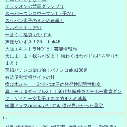
オラシオンの競馬グランプリ
スーパーウンコウーマンT・子なし
スケバン氷子のまとめ速報！
とおやまエリア51
一番くじ福袋 だいすき
声優だいすき！26- bnk46
大阪エキストラNOTE！芸能情報局
天にまします我らが父よ！ 願わくはわがドル円を守りた
まえ！
実録パチンコ梁山泊！パチンコakb108道
有益便利情報サイトの杜
病は木から！ 24金バエ子の特発性間質性肺炎
真・モリタダッフル2！！50代無職独身ガチホモ童貞ギン
グ・ゲイなー女装子オネエ的まとめ速報
韓国ドラマcinemaだいすき-僕が見たかった星空-
1 -
俳優の寿美花代さん（94）が8月3日に老衰のため死去 高嶋政宏さ