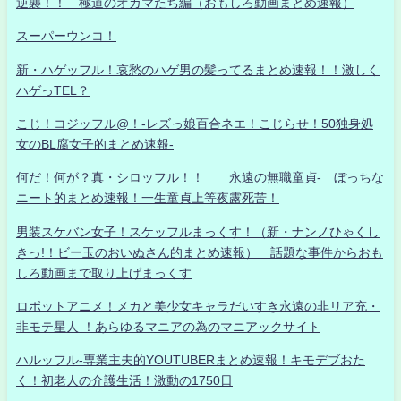
逆襲！！ 極道のオカマたち編（おもしろ動画まとめ速報）
スーパーウンコ！
新・ハゲッフル！哀愁のハゲ男の髪ってるまとめ速報！！激しく
ハゲっTEL？
こじ！コジッフル@！-レズっ娘百合ネエ！こじらせ！50独身処
女のBL腐女子的まとめ速報-
何だ！何が？真・シロッフル！！ 永遠の無職童貞- ぼっちな
ニート的まとめ速報！一生童貞上等夜露死苦！
男装スケバン女子！スケッフルまっくす！（新・ナンノひゃくし
きっ!！ビー玉のおいぬさん的まとめ速報） 話題な事件からおも
しろ動画まで取り上げまっくす
ロボットアニメ！メカと美少女キャラだいすき永遠の非リア充・
非モテ星人 ！あらゆるマニアの為のマニアックサイト
ハルッフル-専業主夫的YOUTUBERまとめ速報！キモデブおた
く！初老人の介護生活！激動の1750日