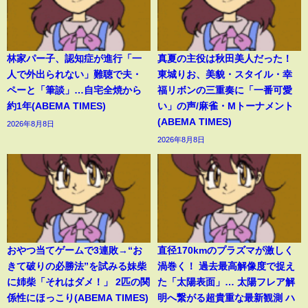
林家パー子、認知症が進行「一
真夏の主役は秋田美人だった！
人で外出られない」難聴で夫・
東城りお、美貌・スタイル・幸
ペーと「筆談」…自宅全焼から
福リボンの三重奏に「一番可愛
約1年(ABEMA TIMES)
い」の声/麻雀・Mトーナメント
(ABEMA TIMES)
2026年8月8日
2026年8月8日
おやつ当てゲームで3連敗→“お
直径170kmのプラズマが激しく
きて破りの必勝法”を試みる妹柴
渦巻く！ 過去最高解像度で捉え
に姉柴「それはダメ！」 2匹の関
た「太陽表面」… 太陽フレア解
係性にほっこり(ABEMA TIMES)
明へ繋がる超貴重な最新観測 ハ