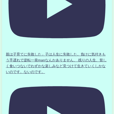
親は子育てに失敗した」子は人生に失敗した。負けに気付きも
う手遅れで逆転一発manなんかありません、 残りの人生、貧し
く食いつないでわずかな楽しみなど見つけて生きていくしかな
いのです。ないのです。