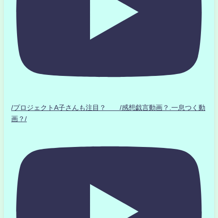
/プロジェクトA子さんも注目？ /感想戯言動画？.一息つく動
画？/