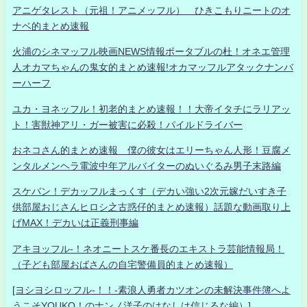
アニゲタレスト（元祖！アニメッフル） ひきこもりニートのオ
ナベ的まとめ速報
火浦のシネマッフル映画NEWS情報ポータブルの杜！オネエ管理
人オカマちゃんの鬼女的まとめ速報!オカマッフルアタックナンバ
ーハーフ
ユカ・ヨネッフル！初老的まとめ速報！！大帝イタチにラリアッ
ト！害獣神アリ・ガー被害に必殺！パイルドライバー
おネコさん的まとめ速報 僕の彼女はエリーちゃん人形！豆腐メ
ンタルメンヘラ電波中年アルバイターのぬいぐるみ男子末路編
スケバン！デカッフルまっくす（デカい強い2次元嫁だいすき子
供部屋おじさんヒロシ之古惑仔的まとめ速報）話題な動画取り上
げMAX！デカいは正義刑事編
アキヨッフル-！ネオニートスケ番長のエキストラ芸能情報局！
（子ども部屋おばさんの自宅警備員的まとめ速報）
[ヨシヨシロッフル-！！-素浪人勇者カツオンの未解決事件簿へよ
うこそYOUKO！のナンノ洋子のはなしは信じるな編）]