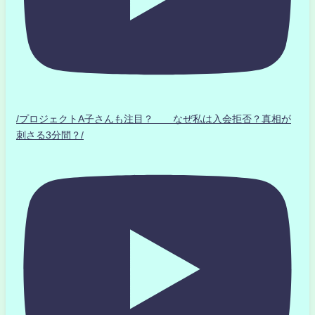
/プロジェクトA子さんも注目？ なぜ私は入会拒否？真相が
刺さる3分間？/