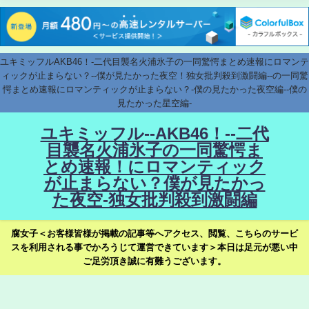
ユキミッフルAKB46！-二代目襲名火浦氷子の一同驚愕まとめ速報にロマンテ
ィックが止まらない？--僕が見たかった夜空！独女批判殺到激闘編--の一同驚
愕まとめ速報にロマンティックが止まらない？-僕の見たかった夜空編--僕の
見たかった星空編-
ユキミッフル--AKB46！--二代
目襲名火浦氷子の一同驚愕ま
とめ速報！にロマンティック
が止まらない？僕が見たかっ
た夜空-独女批判殺到激闘編
腐女子＜お客様皆様が掲載の記事等へアクセス、閲覧、こちらのサービ
スを利用される事でかろうじて運営できています＞本日は足元が悪い中
ご足労頂き誠に有難うございます。