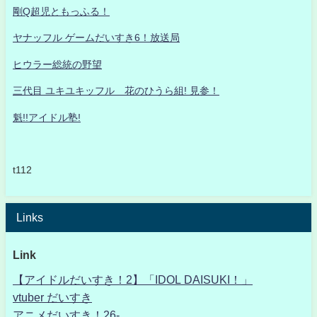
剛Q超児ともっふる！
ヤナッフル ゲームだいすき6！放送局
ヒウラー総統の野望
三代目 ユキユキッフル 花のひうら組! 見参！
魁!!アイドル塾!
t112
Links
Link
【アイドルだいすき！2】「IDOL DAISUKI！」
vtuber だいすき
アニメだいすき！26-