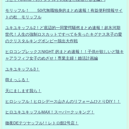
モリッフル！ 50代無職独身的まとめ速報！有益便利情報サイ
トの杜 モリッフル
ユキユキッフル2！ど底辺的一同驚愕騒然まとめ速報！超氷河期
世代！人生の強制ロスカットですべてを失ったキグナス氷子の愛
のクリスタルキングボンビー脱出大作戦
ヒロコンプレックスNIGHT 的まとめ速報！！子供が欲しいど陰キ
ャアラフィフ女子のめざせ！専業主婦！婚活計画編
ユキユキッフル3！
萌えっふる！
天にまします我ら！
ヒロシッフル！ヒロシデース山さんのリフォームひとりDIY！！
ヒロユキユキッフルMAX！スーパークッキング！
徹夜DEテツヤッフル!！レトロ館2号店！