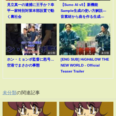
見立真一の逮捕に王手か？幸
【Suno AI v5】新機能
平一家特別対策本部設置で動
Sample生成の使い方解説―
く裏社会
音素材から曲を作る生成―
未分類
未分類
ホン・ミョンボ監督に怒号…
[ENG SUB] HiGH&LOW THE
空港でまさかの事態
NEW WORLD - Official
Teaser Trailer
未分類
の関連記事