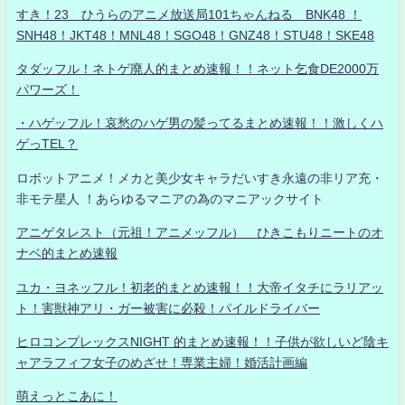
すき！23 ひうらのアニメ放送局101ちゃんねる BNK48 ！
SNH48！JKT48！MNL48！SGO48！GNZ48！STU48！SKE48
タダッフル！ネトゲ廃人的まとめ速報！！ネット乞食DE2000万
パワーズ！
・ハゲッフル！哀愁のハゲ男の髪ってるまとめ速報！！激しくハ
ゲっTEL？
ロボットアニメ！メカと美少女キャラだいすき永遠の非リア充・
非モテ星人 ！あらゆるマニアの為のマニアックサイト
アニゲタレスト（元祖！アニメッフル） ひきこもりニートのオ
ナベ的まとめ速報
ユカ・ヨネッフル！初老的まとめ速報！！大帝イタチにラリアッ
ト！害獣神アリ・ガー被害に必殺！パイルドライバー
ヒロコンプレックスNIGHT 的まとめ速報！！子供が欲しいど陰キ
ャアラフィフ女子のめざせ！専業主婦！婚活計画編
萌えっとこあに！