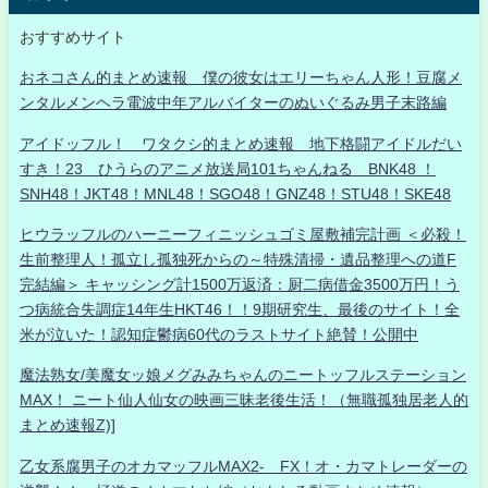
おすすめサイト
おネコさん的まとめ速報 僕の彼女はエリーちゃん人形！豆腐メ
ンタルメンヘラ電波中年アルバイターのぬいぐるみ男子末路編
アイドッフル！ ワタクシ的まとめ速報 地下格闘アイドルだい
すき！23 ひうらのアニメ放送局101ちゃんねる BNK48 ！
SNH48！JKT48！MNL48！SGO48！GNZ48！STU48！SKE48
ヒウラッフルのハーニーフィニッシュゴミ屋敷補完計画 ＜必殺！
生前整理人！孤立し孤独死からの～特殊清掃・遺品整理への道F
完結編＞ キャッシング計1500万返済：厨二病借金3500万円！う
つ病統合失調症14年生HKT46！！9期研究生、最後のサイト！全
米が泣いた！認知症鬱病60代のラストサイト絶賛！公開中
魔法熟女/美魔女ッ娘メグみみちゃんのニートッフルステーション
MAX！ ニート仙人仙女の映画三昧老後生活！（無職孤独居老人的
まとめ速報Z)]
乙女系腐男子のオカマッフルMAX2- FX！オ・カマトレーダーの