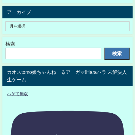
アーカイブ
検索
検索
カオスtomo娘ちゃんねーるアーガマ!Haraハラ!未解決人
生ゲーム
ハゲて無双