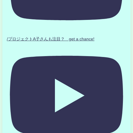
/プロジェクトA子さんも注目？ get a chance!