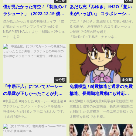
未分類
映画
僕が見たかった青空 / 「制服のパ
あだち充『みゆき』×H2O「想い
ラシュート」（2023.12.19 僕が
出がいっぱい」 コラボレーショ
観たかったワンマンライブ vol.0
ンMV
僕が見たかった青空の初単独ライブ 「僕
アニメ『みゆき』主題歌として歌い継がれ
が観たかったワンマンライブ vol.0 ＠
る名曲が、 原作漫画とのコラボレーショ
＠ NEW PIER HALL）
NEW PIER HALL」より「制服のパラシュ
ン動画で42年の時を超え、
ート」を公...
「Re:Re:Re:TUNE」チャンネ...
未分類
未分類
『中居正広』についてガーシー
免震模型 / 耐震構造と通常の免震
の暴露が正しかったことが判
構造、長周期地震動にも対応し
明。フジテレビの10年前の意味
た免震構造の３種類を比較
#中居正広 #何をした #ガーシー #渡邊渚 #
#模型#動く模型#免震#展示会#電動模型 耐
フジテレビ コメント・チャンネル登録・
震構造と通常の免震構造、長周期地震動に
深なメッセージに一同驚愕。#中
評価をいただけると本当にうれしいです。
も対応した免震構造（一条工務店仕様）の
居正広
（原則 誹謗中...
３種類を比較できる模...