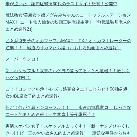
米が泣いた！認知症鬱病60代のラストサイト絶賛！公開中
魔法熟女/美魔女ッ娘メグみみちゃんのニートッフルステーション
MAX！ ニート仙人仙女の映画三昧老後生活！（無職孤独居老人的
まとめ速報Z)]
乙女系腐男子のオカマッフルMAX2- FX！オ・カマトレーダーの
逆襲！！ 極道のオカマたち編（おもしろ動画まとめ速報）
スーパーウンコ！
新・ハゲッフル！哀愁のハゲ男の髪ってるまとめ速報！！激しく
ハゲっTEL？
こじ！コジッフル@！-レズっ娘百合ネエ！こじらせ！50独身処
女のBL腐女子的まとめ速報-
何だ！何が？真・シロッフル！！ 永遠の無職童貞- ぼっちな
ニート的まとめ速報！一生童貞上等夜露死苦！
男装スケバン女子！スケッフルまっくす！（新・ナンノひゃくし
きっ!！ビー玉のおいぬさん的まとめ速報） 話題な事件からおも