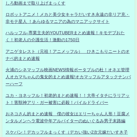
しろ動画まで取り上げまっくす
ロボットアニメ！メカと美少女キャラだいすき永遠の非リア充・
非モテ星人 ！あらゆるマニアの為のマニアックサイト
ハルッフル-専業主夫的YOUTUBERまとめ速報！キモデブおた
く！初老人の介護生活！激動の1750日
アニゲタレスト（元祖！アニメッフル） ひきこもりニートのオ
ナベ的まとめ速報
火浦のシネマッフル映画NEWS情報ポータブルの杜！オネエ管理
人オカマちゃんの鬼女的まとめ速報!オカマッフルアタックナンバ
ーハーフ
ユカ・ヨネッフル！初老的まとめ速報！！大帝イタチにラリアッ
ト！害獣神アリ・ガー被害に必殺！パイルドライバー
おネコさん的まとめ速報 僕の彼女はエリーちゃん人形！豆腐メ
ンタルメンヘラ電波中年アルバイターのぬいぐるみ男子末路編
スケバン！デカッフルまっくす（デカい強い2次元嫁だいすき子