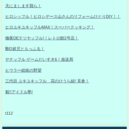
天にまします我ら！
ヒロシッフル！ヒロシデース山さんのリフォームひとりDIY！！
ヒロユキユキッフルMAX！スーパークッキング！
徹夜DEテツヤッフル!！レトロ館2号店！
剛Q超児ともっふる！
ヤナッフル ゲームだいすき6！放送局
ヒウラー総統の野望
三代目 ユキユキッフル 花のひうら組! 見参！
魁!!アイドル塾!
t112