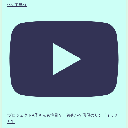
ハゲて無双
/プロジェクトA子さんも注目？ 独身ハゲ僧侶のサンドイッチ
人生