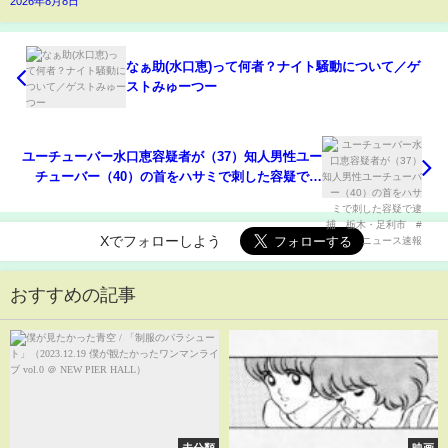
2026年8月8日
なぁ助(水口恵)って何者？ナイト騒動について／ゲ
ストみゅーつー
ユーチューバー水口恵容疑者が（37）知人男性ユー
チューバー（40）の首をハサミで刺した容疑で逮
捕 栃木・足利市 #ニュース速報
Xでフォローしよう
おすすめの記事