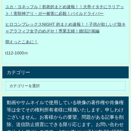
ユカ・ヨネッフル！初老的まとめ速報！！大帝イタチにラリアッ
ト！害獣神アリ・ガー被害に必殺！パイルドライバー
ヒロコンプレックスNIGHT 的まとめ速報！！子供が欲しいど陰キ
ャアラフィフ女子のめざせ！専業主婦！婚活計画編
萌えっとこあに！
t112-1000ｍ
カテゴリー
動画やサムネイルで使用している映像の著作権や肖像権
等は全てその権利所有者様に帰属いたします。申しわけ
ございません。お客様からの要望、問題がある記事を削
除、送信防止措置にできる限り応じます。お問い合わせ