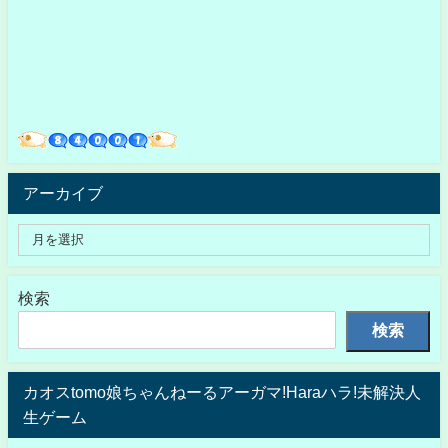
アーカイブ
検索
検索
カオスtomo娘ちゃんねーるアーガマ!Haraハラ!未解決人
生ゲーム