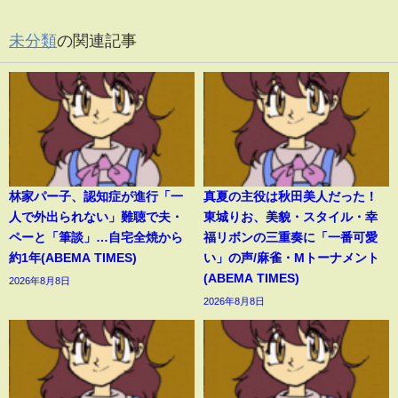
未分類
の関連記事
林家パー子、認知症が進行「一
真夏の主役は秋田美人だった！
人で外出られない」難聴で夫・
東城りお、美貌・スタイル・幸
ペーと「筆談」…自宅全焼から
福リボンの三重奏に「一番可愛
約1年(ABEMA TIMES)
い」の声/麻雀・Mトーナメント
(ABEMA TIMES)
2026年8月8日
2026年8月8日