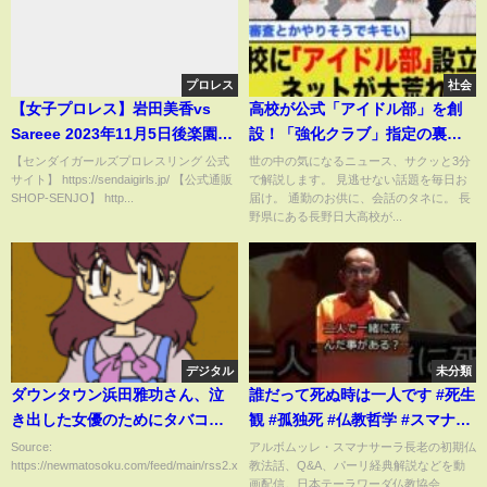
プロレス
社会
【女子プロレス】岩田美香vs
高校が公式「アイドル部」を創
Sareee 2023年11月5日後楽園ホ
設！「強化クラブ」指定の裏で
ール
囁かれる深刻な懸念とネットの
【センダイガールズプロレスリング 公式
世の中の気になるニュース、サクッと3分
サイト】 https://sendaigirls.jp/ 【公式通販
で解説します。 見逃せない話題を毎日お
厳しい意見
SHOP-SENJO】 http...
届け。 通勤のお供に、会話のタネに。 長
野県にある長野日大高校が...
デジタル
未分類
ダウンタウン浜田雅功さん、泣
誰だって死ぬ時は一人です #死生
き出した女優のためにタバコを
観 #孤独死 #仏教哲学 #スマナサ
吸うｗｗｗｗｗｗｗｗｗｗw
ーラ長老
Source:
アルボムッレ・スマナサーラ長老の初期仏
https://newmatosoku.com/feed/main/rss2.xml...
教法話、Q&A、パーリ経典解説などを動
画配信。日本テーラワーダ仏教協会