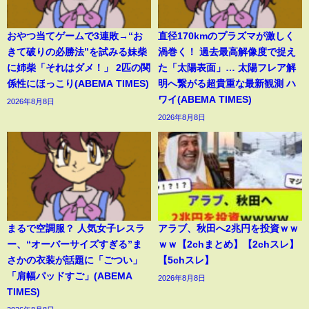
おやつ当てゲームで3連敗→“お
直径170kmのプラズマが激しく
きて破りの必勝法”を試みる妹柴
渦巻く！ 過去最高解像度で捉え
に姉柴「それはダメ！」 2匹の関
た「太陽表面」… 太陽フレア解
係性にほっこり(ABEMA TIMES)
明へ繋がる超貴重な最新観測 ハ
ワイ(ABEMA TIMES)
2026年8月8日
2026年8月8日
まるで空調服？ 人気女子レスラ
アラブ、秋田へ2兆円を投資ｗｗ
ー、“オーバーサイズすぎる”ま
ｗｗ【2chまとめ】【2chスレ】
さかの衣装が話題に「ごつい」
【5chスレ】
「肩幅パッドすご」(ABEMA
2026年8月8日
TIMES)