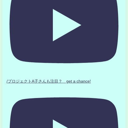
/プロジェクトA子さんも注目？ get a chance!