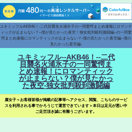
ユキミッフルAKB46！-二代目襲名火浦氷子の一同驚愕まとめ速報にロマンテ
ィックが止まらない？--僕が見たかった夜空！独女批判殺到激闘編--の一同驚
愕まとめ速報にロマンティックが止まらない？-僕の見たかった夜空編--僕の
見たかった星空編-
ユキミッフル--AKB46！--二代
目襲名火浦氷子の一同驚愕ま
とめ速報！にロマンティック
が止まらない？僕が見たかっ
た夜空-独女批判殺到激闘編
腐女子＜お客様皆様が掲載の記事等へアクセス、閲覧、こちらのサービ
スを利用される事でかろうじて運営できています＞本日は足元が悪い中
ご足労頂き誠に有難うございます。