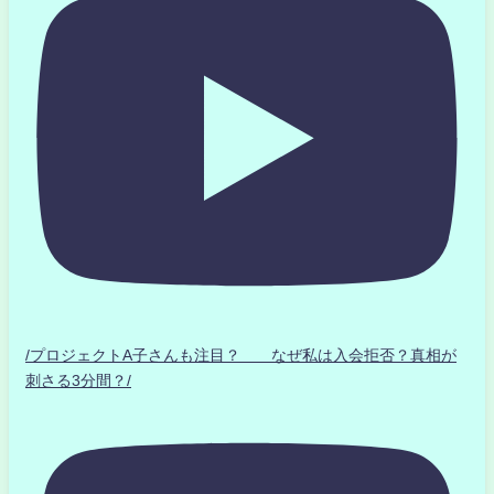
/プロジェクトA子さんも注目？ なぜ私は入会拒否？真相が
刺さる3分間？/