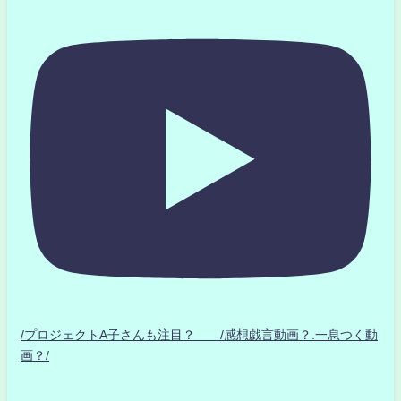
/プロジェクトA子さんも注目？ /感想戯言動画？.一息つく動
画？/