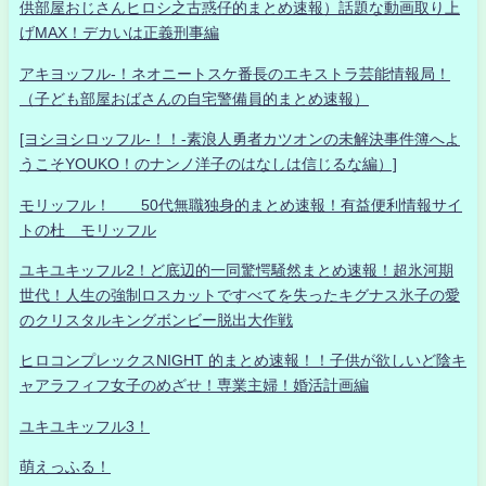
供部屋おじさんヒロシ之古惑仔的まとめ速報）話題な動画取り上
げMAX！デカいは正義刑事編
アキヨッフル-！ネオニートスケ番長のエキストラ芸能情報局！
（子ども部屋おばさんの自宅警備員的まとめ速報）
[ヨシヨシロッフル-！！-素浪人勇者カツオンの未解決事件簿へよ
うこそYOUKO！のナンノ洋子のはなしは信じるな編）]
モリッフル！ 50代無職独身的まとめ速報！有益便利情報サイ
トの杜 モリッフル
ユキユキッフル2！ど底辺的一同驚愕騒然まとめ速報！超氷河期
世代！人生の強制ロスカットですべてを失ったキグナス氷子の愛
のクリスタルキングボンビー脱出大作戦
ヒロコンプレックスNIGHT 的まとめ速報！！子供が欲しいど陰キ
ャアラフィフ女子のめざせ！専業主婦！婚活計画編
ユキユキッフル3！
萌えっふる！