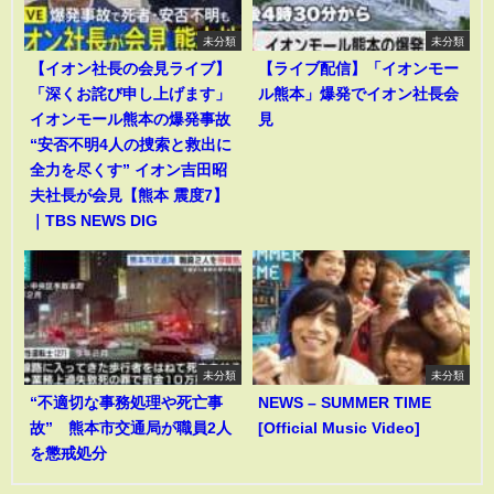
未分類
未分類
【イオン社長の会見ライブ】
【ライブ配信】「イオンモー
「深くお詫び申し上げます」
ル熊本」爆発でイオン社長会
イオンモール熊本の爆発事故
見
“安否不明4人の捜索と救出に
全力を尽くす” イオン吉田昭
夫社長が会見【熊本 震度7】
｜TBS NEWS DIG
未分類
未分類
“不適切な事務処理や死亡事
NEWS – SUMMER TIME
故” 熊本市交通局が職員2人
[Official Music Video]
を懲戒処分