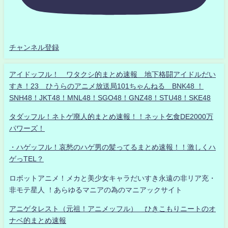
チャンネル登録
アイドッフル！ ワタクシ的まとめ速報 地下格闘アイドルだい
すき！23 ひうらのアニメ放送局101ちゃんねる BNK48 ！
SNH48！JKT48！MNL48！SGO48！GNZ48！STU48！SKE48
タダッフル！ネトゲ廃人的まとめ速報！！ネット乞食DE2000万
パワーズ！
・ハゲッフル！哀愁のハゲ男の髪ってるまとめ速報！！激しくハ
ゲっTEL？
ロボットアニメ！メカと美少女キャラだいすき永遠の非リア充・
非モテ星人 ！あらゆるマニアの為のマニアックサイト
アニゲタレスト（元祖！アニメッフル） ひきこもりニートのオ
ナベ的まとめ速報