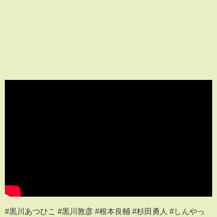
#黒川あつひこ #黒川敦彦 #根本良輔 #杉田勇人 #しんやっ