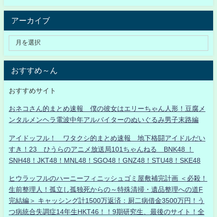
アーカイブ
おすすめ～ん
おすすめサイト
おネコさん的まとめ速報 僕の彼女はエリーちゃん人形！豆腐メ
ンタルメンヘラ電波中年アルバイターのぬいぐるみ男子末路編
アイドッフル！ ワタクシ的まとめ速報 地下格闘アイドルだい
すき！23 ひうらのアニメ放送局101ちゃんねる BNK48 ！
SNH48！JKT48！MNL48！SGO48！GNZ48！STU48！SKE48
ヒウラッフルのハーニーフィニッシュゴミ屋敷補完計画 ＜必殺！
生前整理人！孤立し孤独死からの～特殊清掃・遺品整理への道F
完結編＞ キャッシング計1500万返済：厨二病借金3500万円！う
つ病統合失調症14年生HKT46！！9期研究生、最後のサイト！全