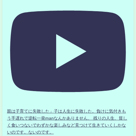
親は子育てに失敗した」子は人生に失敗した。負けに気付きも
う手遅れで逆転一発manなんかありません、 残りの人生、貧し
く食いつないでわずかな楽しみなど見つけて生きていくしかな
いのです。ないのです。