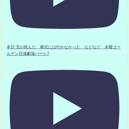
本日 兄が死んだ 葬式には行かなかった などなど 木曜ゴー
ルデン日浦劇場パート7