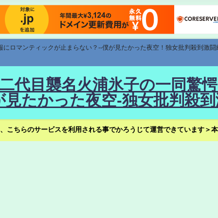
速報にロマンティックが止まらない？--僕が見たかった夜空！独女批判殺到激闘
！--二代目襲名火浦氷子の一同
見たかった夜空-独女批判殺到
、こちらのサービスを利用される事でかろうじて運営できています＞本