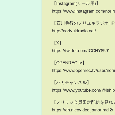
【Instagram(リール用)】
https://www.instagram.com/norir
【石川典行のノリユキラジオHP
http://noriyukiradio.net/
【X】
https://twitter.com/ICCHY8591
【OPENREC.tv】
https://www.openrec.tv/user/nori
【バカチャンネル】
https://www.youtube.com/@ishi
【ノリラジ会員限定配信を見れ
https://ch.nicovideo.jp/noriradi2/