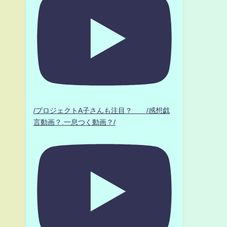
/プロジェクトA子さんも注目？ /感想戯
言動画？.一息つく動画？/