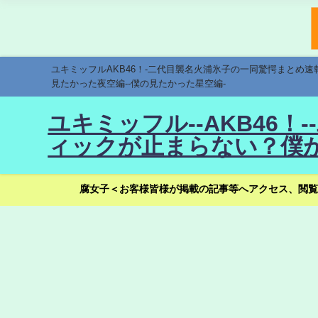
ユキミッフルAKB46！-二代目襲名火浦氷子の一同驚愕まとめ
見たかった夜空編--僕の見たかった星空編-
ユキミッフル--AKB46
ィックが止まらない？僕が
腐女子＜お客様皆様が掲載の記事等へアクセス、閲覧