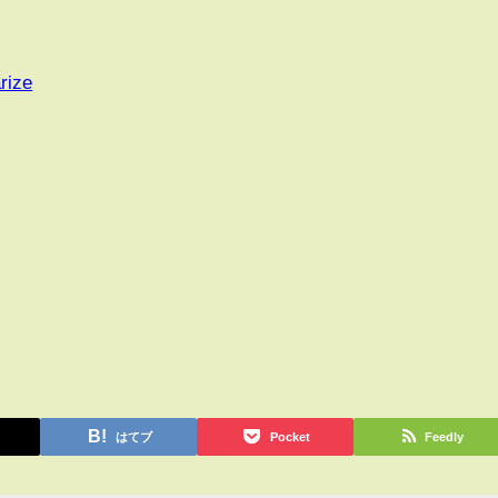
rize
はてブ
Pocket
Feedly