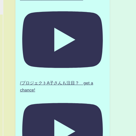
/プロジェクトA子さんも注目？ get a
chance!