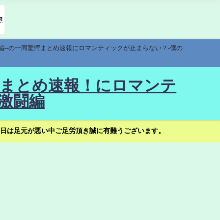
編--の一同驚愕まとめ速報にロマンティックが止まらない？-僕の
驚愕まとめ速報！にロマンテ
激闘編
日は足元が悪い中ご足労頂き誠に有難うございます。