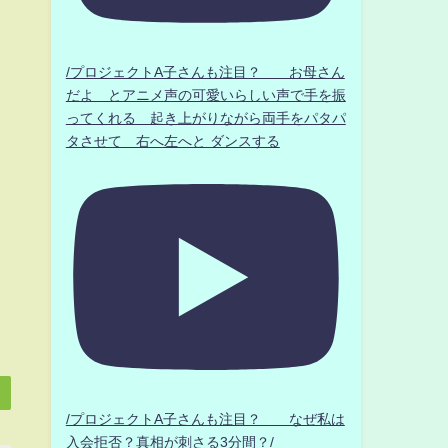
/プロジェクトA子さんも注目？ お母さん
だよ とアニメ声の可愛いらしい声で手を振
ってくれる 起き上がりながら両手をパタパ
タさせて 右へ左へと ダンスする
/プロジェクトA子さんも注目？ なぜ私は
入会拒否？真相が刺さる3分間？/