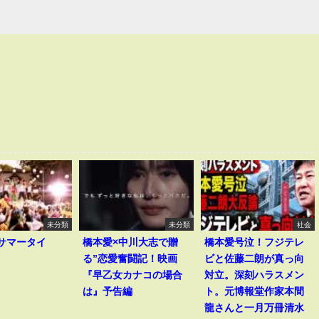
未分類
未分類
社会
I｢サマータイ
橋本愛×中川大志で贈
橋本愛号泣！フジテレ
る”恋愛奮闘記！映画
ビと佐藤二朗が真っ向
『早乙女カナコの場合
対立。深刻ハラスメン
は』予告編
ト。元博報堂作家本間
龍さんと一月万冊清水