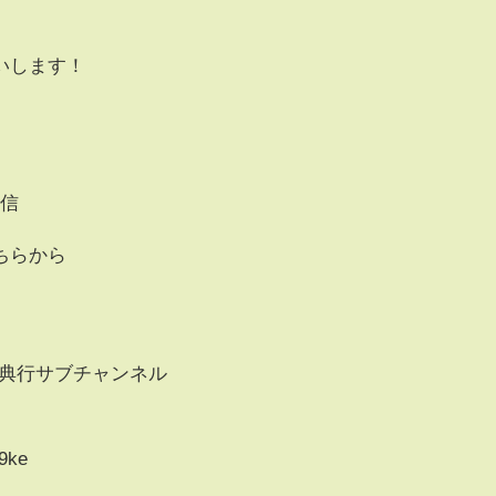
いします！
配信
ちらから
m/@石川典行サブチャンネル
j9ke