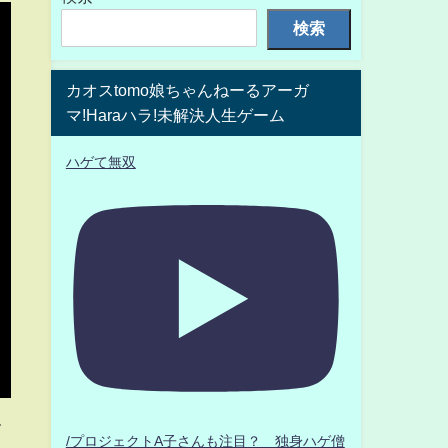
検索
カオスtomo娘ちゃんねーるアーガ
マ!Haraハラ!未解決人生ゲーム
ハゲて無双
て
/プロジェクトA子さんも注目？ 独身ハゲ僧