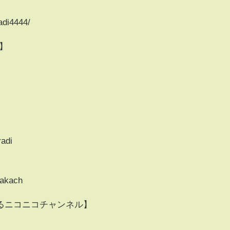
adi4444/
】
radi
bakach
るニコニコチャンネル】