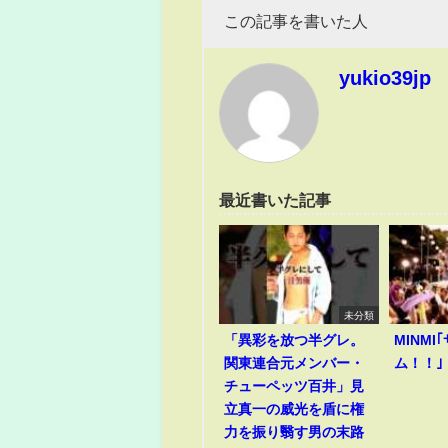
この記事を書いた人
yukio39jp
最近書いた記事
未分類
「異彩を放つ半グレ。
MINM
関東連合元メンバー・
ム！！｣
チューペッツ百井」見
立真一の威光を盾に権
力を振り翳す男の末路