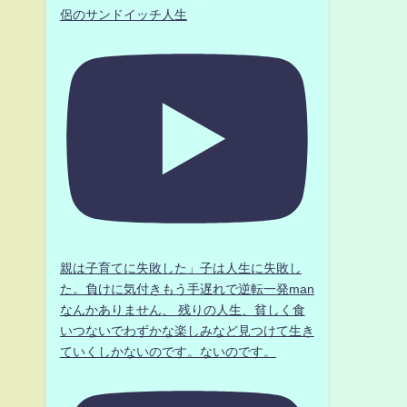
侶のサンドイッチ人生
親は子育てに失敗した」子は人生に失敗し
た。負けに気付きもう手遅れで逆転一発man
なんかありません、 残りの人生、貧しく食
いつないでわずかな楽しみなど見つけて生き
ていくしかないのです。ないのです。