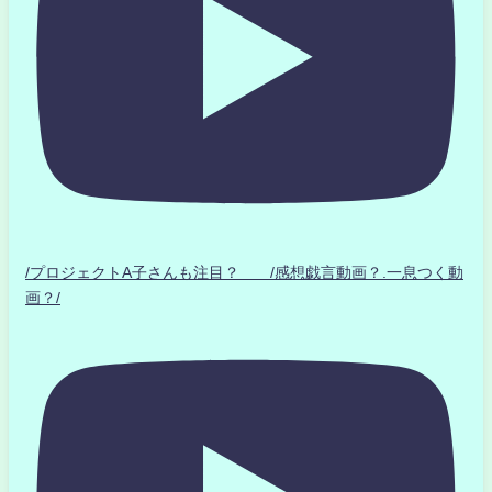
/プロジェクトA子さんも注目？ /感想戯言動画？.一息つく動
画？/