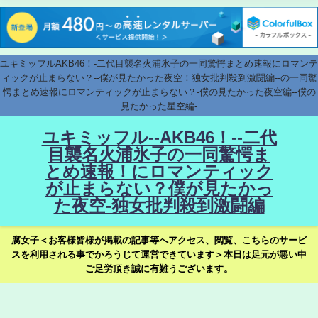
ユキミッフルAKB46！-二代目襲名火浦氷子の一同驚愕まとめ速報にロマンテ
ィックが止まらない？--僕が見たかった夜空！独女批判殺到激闘編--の一同驚
愕まとめ速報にロマンティックが止まらない？-僕の見たかった夜空編--僕の
見たかった星空編-
ユキミッフル--AKB46！--二代
目襲名火浦氷子の一同驚愕ま
とめ速報！にロマンティック
が止まらない？僕が見たかっ
た夜空-独女批判殺到激闘編
腐女子＜お客様皆様が掲載の記事等へアクセス、閲覧、こちらのサービ
スを利用される事でかろうじて運営できています＞本日は足元が悪い中
ご足労頂き誠に有難うございます。