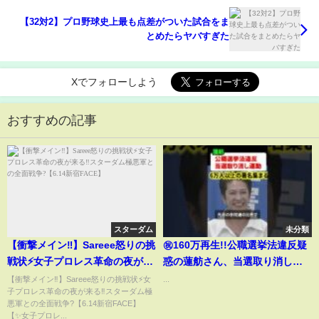
【32対2】プロ野球史上最も点差がついた試合をま
とめたらヤバすぎた
Xでフォローしよう
おすすめの記事
スターダム
未分類
【衝撃メイン‼】Sareee怒りの挑
㊗️160万再生!!公職選挙法違反疑
戦状⚡女子プロレス革命の夜が来
惑の蓮舫さん、当選取り消し運
る‼スターダム極悪軍との全面戦
動が勃発‼︎6万人以上の署名が集
【衝撃メイン‼】Sareee怒りの挑戦状⚡女
...
子プロレス革命の夜が来る‼スターダム極
争?【6.14新宿FACE】
まってしまう…‼︎
悪軍との全面戦争?【6.14新宿FACE】
【✨女子プロレ...