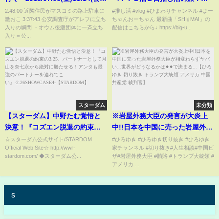
突入の瞬間3:37:43)
ストは推しのライブを見て大興
2:48:00 近隣住民がマスコミの路上駐車に
#推し活 #vlog #ひまわりチャンネル #まー
激おこ 3:37:43 公安調査庁がアレフに立ち
ちゃんおーちゃん 最新曲「SHI≦MAI」の
奮でした！Vlog himawari-CH
入りの瞬間 ・オウム後継団体に一斉立ち
配信はこちらから↓ https://big-u...
入り＝公...
スターダム
未分類
【スターダム】中野たむ覚悟と
※岩屋外務大臣の発言が大炎上
決意！『コズエン脱退の約束の
中!!日本を中国に売った岩屋外務
3.25、パートナーとして月山を
大臣が相変わらずヤバい...世界が
☆スターダム公式サイト/STARDOM
#ひろゆき #ひろゆき切り抜き #ひろゆき
Official Web Site☆ http://wwr-
家チャンネル #切り抜き#人生相談#中国ビ
奈七永から絶対に勝たせる！ア
どうなるかは⚫︎⚫︎で決まる...【ひ
stardom.com/ ◆スターダム公...
ザ#岩屋外務大臣 #賄賂 #トランプ大統領 #
ンタも最強のパートナーを連れ
ろゆき 切り抜き トランプ大統領
アメリカ ...
てこい』-2.26SHOWCASE4-
アメリカ 中国共産党 裁判官】
【STARDOM】
s