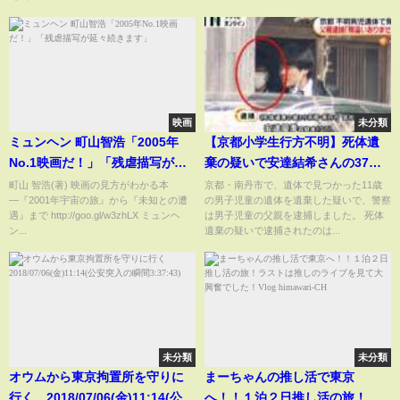
映画
未分類
ミュンヘン 町山智浩「2005年
【京都小学生行方不明】死体遺
No.1映画だ！」「残虐描写が
棄の疑いで安達結希さんの37歳
延々続きます」
父親を逮捕（2026年04月16日）
町山 智浩(著) 映画の見方がわかる本
京都・南丹市で、遺体で見つかった11歳
―『2001年宇宙の旅』から『未知との遭
の男子児童の遺体を遺棄した疑いで、警察
遇』まで http://goo.gl/w3zhLX ミュンヘ
は男子児童の父親を逮捕しました。 死体
ン...
遺棄の疑いで逮捕されたのは...
未分類
未分類
オウムから東京拘置所を守りに
まーちゃんの推し活で東京
行く 2018/07/06(金)11:14(公安
へ！！１泊２日推し活の旅！ラ