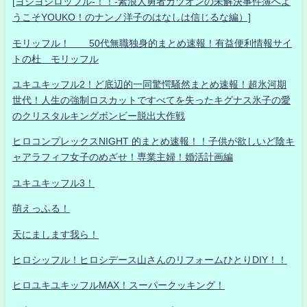
[ヨシヨシロッフル-！！-素浪人勇者カツオンの未解決事件簿へよ
うこそYOUKO！のナンノ洋子のはなしは信じるな編）]
モリッフル！ 50代無職独身的まとめ速報！有益便利情報サイ
トの杜 モリッフル
ユキユキッフル2！ど底辺的一同驚愕騒然まとめ速報！超氷河期
世代！人生の強制ロスカットですべてを失ったキグナス氷子の愛
のクリスタルキングボンビー脱出大作戦
ヒロコンプレックスNIGHT 的まとめ速報！！子供が欲しいど陰キ
ャアラフィフ女子のめざせ！専業主婦！婚活計画編
ユキユキッフル3！
萌えっふる！
天にまします我ら！
ヒロシッフル！ヒロシデース山さんのリフォームひとりDIY！！
ヒロユキユキッフルMAX！スーパークッキング！