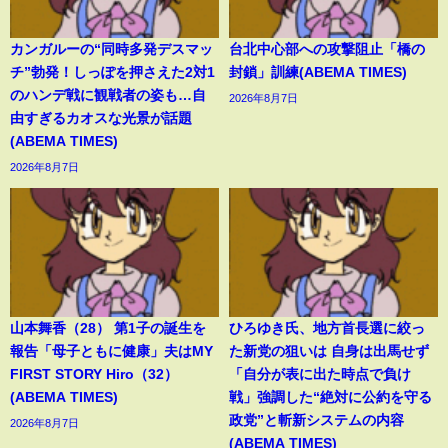
カンガルーの“同時多発デスマッ
台北中心部への攻撃阻止「橋の
チ”勃発！しっぽを押さえた2対1
封鎖」訓練(ABEMA TIMES)
のハンデ戦に観戦者の姿も…自
2026年8月7日
由すぎるカオスな光景が話題
(ABEMA TIMES)
2026年8月7日
山本舞香（28） 第1子の誕生を
ひろゆき氏、地方首長選に絞っ
報告「母子ともに健康」夫はMY
た新党の狙いは 自身は出馬せず
FIRST STORY Hiro（32）
「自分が表に出た時点で負け
(ABEMA TIMES)
戦」強調した“絶対に公約を守る
政党”と斬新システムの内容
2026年8月7日
(ABEMA TIMES)