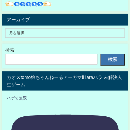
アーカイブ
検索
検索
カオスtomo娘ちゃんねーるアーガマ!Haraハラ!未解決人
生ゲーム
ハゲて無双