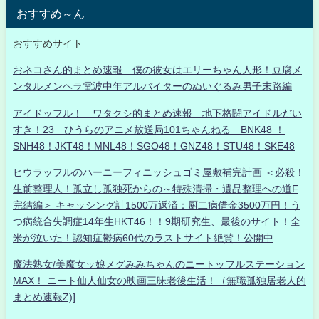
おすすめ～ん
おすすめサイト
おネコさん的まとめ速報 僕の彼女はエリーちゃん人形！豆腐メ
ンタルメンヘラ電波中年アルバイターのぬいぐるみ男子末路編
アイドッフル！ ワタクシ的まとめ速報 地下格闘アイドルだい
すき！23 ひうらのアニメ放送局101ちゃんねる BNK48 ！
SNH48！JKT48！MNL48！SGO48！GNZ48！STU48！SKE48
ヒウラッフルのハーニーフィニッシュゴミ屋敷補完計画 ＜必殺！
生前整理人！孤立し孤独死からの～特殊清掃・遺品整理への道F
完結編＞ キャッシング計1500万返済：厨二病借金3500万円！う
つ病統合失調症14年生HKT46！！9期研究生、最後のサイト！全
米が泣いた！認知症鬱病60代のラストサイト絶賛！公開中
魔法熟女/美魔女ッ娘メグみみちゃんのニートッフルステーション
MAX！ ニート仙人仙女の映画三昧老後生活！（無職孤独居老人的
まとめ速報Z)]