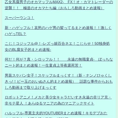
乙女系腐男子のオカマッフルMAX2- FX！オ・カマトレーダーの
逆襲！！ 極道のオカマたち編（おもしろ動画まとめ速報）
スーパーウンコ！
新・ハゲッフル！哀愁のハゲ男の髪ってるまとめ速報！！激しく
ハゲっTEL？
こじ！コジッフル@！-レズっ娘百合ネエ！こじらせ！50独身処
女のBL腐女子的まとめ速報-
何だ！何が？真・シロッフル！！ 永遠の無職童貞- ぼっちな
ニート的まとめ速報！一生童貞上等夜露死苦！
男装スケバン女子！スケッフルまっくす！（新・ナンノひゃくし
きっ!！ビー玉のおいぬさん的まとめ速報） 話題な事件からおも
しろ動画まで取り上げまっくす
ロボットアニメ！メカと美少女キャラだいすき永遠の非リア充・
非モテ星人 ！あらゆるマニアの為のマニアックサイト
ハルッフル-専業主夫的YOUTUBERまとめ速報！キモデブおた