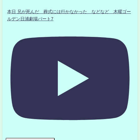
本日 兄が死んだ 葬式には行かなかった などなど 木曜ゴー
ルデン日浦劇場パート7