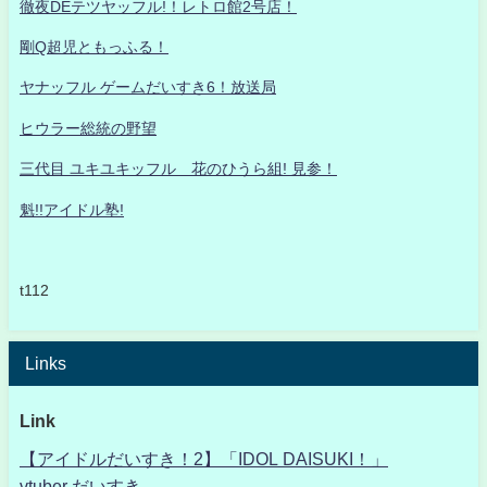
徹夜DEテツヤッフル!！レトロ館2号店！
剛Q超児ともっふる！
ヤナッフル ゲームだいすき6！放送局
ヒウラー総統の野望
三代目 ユキユキッフル 花のひうら組! 見参！
魁!!アイドル塾!
t112
Links
Link
【アイドルだいすき！2】「IDOL DAISUKI！」
vtuber だいすき