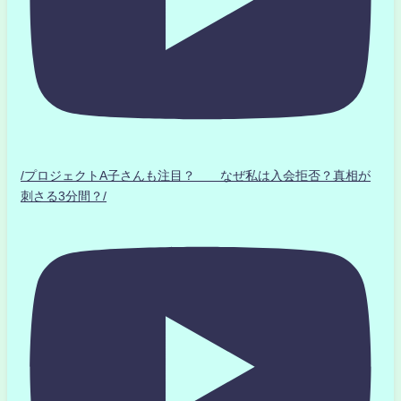
/プロジェクトA子さんも注目？ なぜ私は入会拒否？真相が
刺さる3分間？/