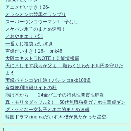
アニメだいすき！26-
オラシオンの競馬グランプリ
スーパーウンコウーマンT・子なし
スケバン氷子のまとめ速報！
とおやまエリア51
一番くじ福袋 だいすき
声優だいすき！26- bnk46
大阪エキストラNOTE！芸能情報局
天にまします我らが父よ！ 願わくはわがドル円を守りた
まえ！
実録パチンコ梁山泊！パチンコakb108道
有益便利情報サイトの杜
病は木から！ 24金バエ子の特発性間質性肺炎
真・モリタダッフル2！！50代無職独身ガチホモ童貞ギン
グ・ゲイなー女装子オネエ的まとめ速報
韓国ドラマcinemaだいすき-僕が見たかった星空-
1 -