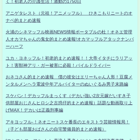
く！初老人の介護生活！激動の1750日
アニゲタレスト（元祖！アニメッフル） ひきこもりニートのオ
ナベ的まとめ速報
火浦のシネマッフル映画NEWS情報ポータブルの杜！オネエ管理
人オカマちゃんの鬼女的まとめ速報!オカマッフルアタックナンバ
ーハーフ
ユカ・ヨネッフル！初老的まとめ速報！！大帝イタチにラリアッ
ト！害獣神アリ・ガー被害に必殺！パイルドライバー
おネコさん的まとめ速報 僕の彼女はエリーちゃん人形！豆腐メ
ンタルメンヘラ電波中年アルバイターのぬいぐるみ男子末路編
スケバン！デカッフルまっくす（デカい強い2次元嫁だいすき子
供部屋おじさんヒロシ之古惑仔的まとめ速報）話題な動画取り上
げMAX！デカいは正義刑事編
アキヨッフル-！ネオニートスケ番長のエキストラ芸能情報局！
（子ども部屋おばさんの自宅警備員的まとめ速報）