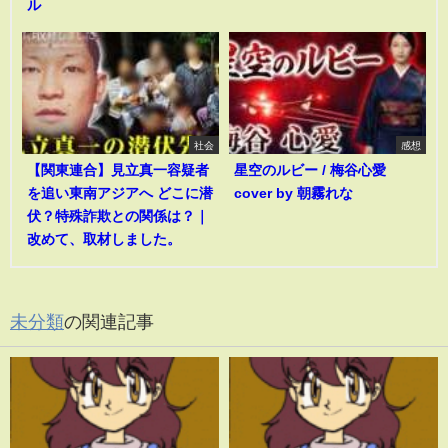
ル
社会
感想
【関東連合】見立真一容疑者
星空のルビー / 梅谷心愛
を追い東南アジアへ どこに潜
cover by 朝霧れな
伏？特殊詐欺との関係は？｜
改めて、取材しました。
未分類
の関連記事