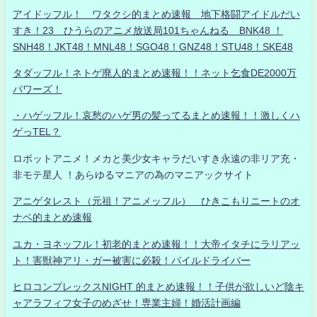
アイドッフル！ ワタクシ的まとめ速報 地下格闘アイドルだい
すき！23 ひうらのアニメ放送局101ちゃんねる BNK48 ！
SNH48！JKT48！MNL48！SGO48！GNZ48！STU48！SKE48
タダッフル！ネトゲ廃人的まとめ速報！！ネット乞食DE2000万
パワーズ！
・ハゲッフル！哀愁のハゲ男の髪ってるまとめ速報！！激しくハ
ゲっTEL？
ロボットアニメ！メカと美少女キャラだいすき永遠の非リア充・
非モテ星人 ！あらゆるマニアの為のマニアックサイト
アニゲタレスト（元祖！アニメッフル） ひきこもりニートのオ
ナベ的まとめ速報
ユカ・ヨネッフル！初老的まとめ速報！！大帝イタチにラリアッ
ト！害獣神アリ・ガー被害に必殺！パイルドライバー
ヒロコンプレックスNIGHT 的まとめ速報！！子供が欲しいど陰キ
ャアラフィフ女子のめざせ！専業主婦！婚活計画編