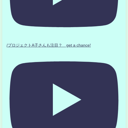
/プロジェクトA子さんも注目？ get a chance!