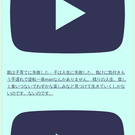
親は子育てに失敗した」子は人生に失敗した。負けに気付きも
う手遅れで逆転一発manなんかありません、 残りの人生、貧し
く食いつないでわずかな楽しみなど見つけて生きていくしかな
いのです。ないのです。