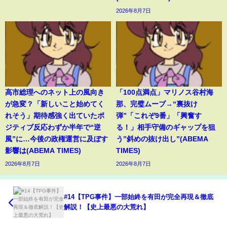
2026年8月7日
高市総理へのネット上の風向き
「100点満点」マリノス谷村海
が急変？「新しいこと始めてく
那、完璧ムーブ→“裏抜け
れそう」期待感強く出ていたポ
弾”「これぞ9番」「興奮す
ジティブ反応わずか半年で“逆
る！」相手守備のギャップを狙
風”に…今後の政権運営に及ぼす
う”斜めの抜け出し”(ABEMA
影響は(ABEMA TIMES)
TIMES)
2026年8月7日
2026年8月7日
#14【TPG事件】一部始終を有田が完全再現＆徹底
解説！【史上最悪の大荒れ】