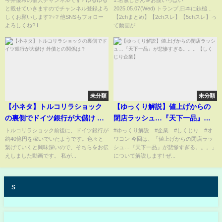
と載せていきますのでチャンネル登録よろ
2025.05.07(Wed) トランプ,日本に鉄槌...
意な人いたらコツ教えて！！#ブ
しくお願いします?‍♀️? 他SNSもフォロー
【2chまとめ】【2chスレ】【5chスレ】っ
ルーロック #ブルロ #エゴい #ク
よろしくね? I...
て動画が...
レーンゲーム #バンダイナムコ #
推し活
未分類
未分類
【小ネタ】トルコリラショック
【ゆっくり解説】値上げからの
の裏側でドイツ銀行が大儲け 外
閉店ラッシュ…『天下一品』が
債との関係は？
悲惨すぎる。。。【しくじり企
トルコリラショック前後に、ドイツ銀行が
#ゆっくり解説 #企業 #しくじり #オ
約40億円を稼いでいたようです。色々と
ワコン 今回は、「値上げからの閉店ラッ
業】
繋げていくと興味深いので、そちらをお伝
シュ…『天下一品』が悲惨すぎる。。。」
えしました動画です。 私が...
について解説します! ぜ...
s