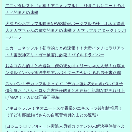
アニゲタレスト（元祖！アニメッフル） ひきこもりニートのオ
ナベ的まとめ速報
火浦のシネマッフル映画NEWS情報ポータブルの杜！オネエ管理
人オカマちゃんの鬼女的まとめ速報!オカマッフルアタックナンバ
ーハーフ
ユカ・ヨネッフル！初老的まとめ速報！！大帝イタチにラリアッ
ト！害獣神アリ・ガー被害に必殺！パイルドライバー
おネコさん的まとめ速報 僕の彼女はエリーちゃん人形！豆腐メ
ンタルメンヘラ電波中年アルバイターのぬいぐるみ男子末路編
スケバン！デカッフルまっくす（デカい強い2次元嫁だいすき子
供部屋おじさんヒロシ之古惑仔的まとめ速報）話題な動画取り上
げMAX！デカいは正義刑事編
アキヨッフル-！ネオニートスケ番長のエキストラ芸能情報局！
（子ども部屋おばさんの自宅警備員的まとめ速報）
[ヨシヨシロッフル-！！-素浪人勇者カツオンの未解決事件簿へよ