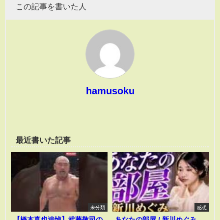
この記事を書いた人
hamusoku
最近書いた記事
未分類
感想
【橋本真也追悼】武藤敬司の
あなたの部屋 / 新川めぐみ