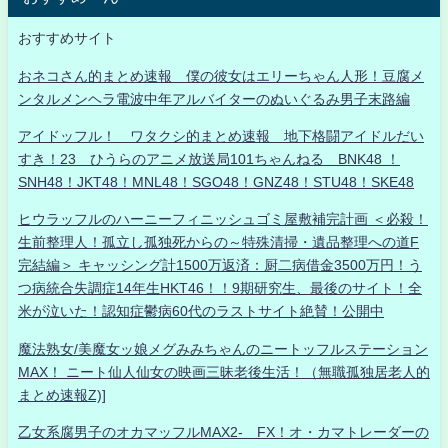
おすすめサイト
おネコさん的まとめ速報 僕の彼女はエリーちゃん人形！豆腐メ
ンタルメンヘラ電波中年アルバイターのぬいぐるみ男子末路編
アイドッフル！ ワタクシ的まとめ速報 地下格闘アイドルだい
すき！23 ひうらのアニメ放送局101ちゃんねる BNK48 ！
SNH48！JKT48！MNL48！SGO48！GNZ48！STU48！SKE48
ヒウラッフルのハーニーフィニッシュゴミ屋敷補完計画 ＜必殺！
生前整理人！孤立し孤独死からの～特殊清掃・遺品整理への道F
完結編＞ キャッシング計1500万返済：厨二病借金3500万円！う
つ病統合失調症14年生HKT46！！9期研究生、最後のサイト！全
米が泣いた！認知症鬱病60代のラストサイト絶賛！公開中
魔法熟女/美魔女ッ娘メグみみちゃんのニートッフルステーション
MAX！ ニート仙人仙女の映画三昧老後生活！（無職孤独居老人的
まとめ速報Z)]
乙女系腐男子のオカマッフルMAX2- FX！オ・カマトレーダーの