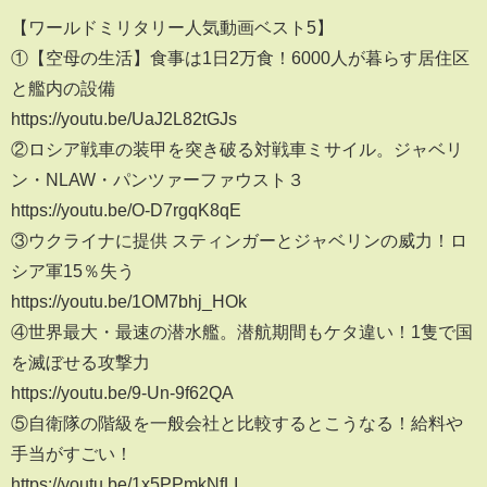
【ワールドミリタリー人気動画ベスト5】
①【空母の生活】食事は1日2万食！6000人が暮らす居住区
と艦内の設備
https://youtu.be/UaJ2L82tGJs
②ロシア戦車の装甲を突き破る対戦車ミサイル。ジャベリ
ン・NLAW・パンツァーファウスト３
https://youtu.be/O-D7rgqK8qE
③ウクライナに提供 スティンガーとジャベリンの威力！ロ
シア軍15％失う
https://youtu.be/1OM7bhj_HOk
④世界最大・最速の潜水艦。潜航期間もケタ違い！1隻で国
を滅ぼせる攻撃力
https://youtu.be/9-Un-9f62QA
⑤自衛隊の階級を一般会社と比較するとこうなる！給料や
手当がすごい！
https://youtu.be/1x5PPmkNfLI