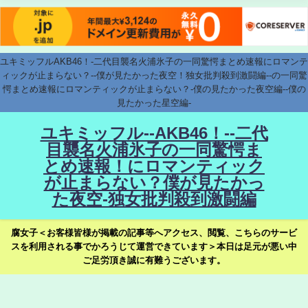
ユキミッフルAKB46！-二代目襲名火浦氷子の一同驚愕まとめ速報にロマンテ
ィックが止まらない？--僕が見たかった夜空！独女批判殺到激闘編--の一同驚
愕まとめ速報にロマンティックが止まらない？-僕の見たかった夜空編--僕の
見たかった星空編-
ユキミッフル--AKB46！--二代
目襲名火浦氷子の一同驚愕ま
とめ速報！にロマンティック
が止まらない？僕が見たかっ
た夜空-独女批判殺到激闘編
腐女子＜お客様皆様が掲載の記事等へアクセス、閲覧、こちらのサービ
スを利用される事でかろうじて運営できています＞本日は足元が悪い中
ご足労頂き誠に有難うございます。