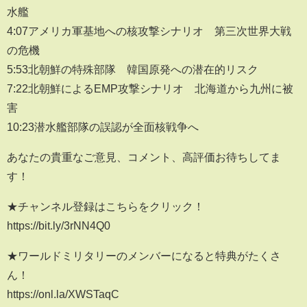
水艦
4:07アメリカ軍基地への核攻撃シナリオ 第三次世界大戦
の危機
5:53北朝鮮の特殊部隊 韓国原発への潜在的リスク
7:22北朝鮮によるEMP攻撃シナリオ 北海道から九州に被
害
10:23潜水艦部隊の誤認が全面核戦争へ
あなたの貴重なご意見、コメント、高評価お待ちしてま
す！
★チャンネル登録はこちらをクリック！
https://bit.ly/3rNN4Q0
★ワールドミリタリーのメンバーになると特典がたくさ
ん！
https://onl.la/XWSTaqC