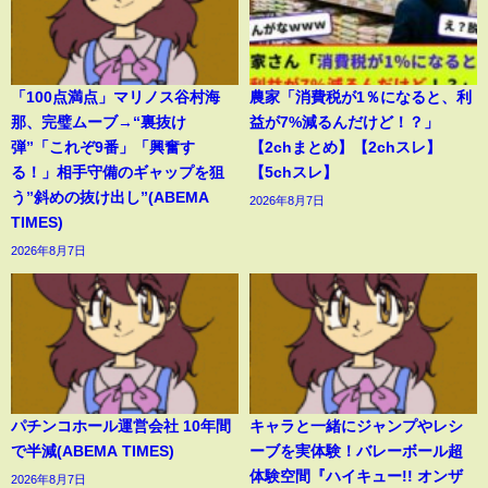
「100点満点」マリノス谷村海
農家「消費税が1％になると、利
那、完璧ムーブ→“裏抜け
益が7%減るんだけど！？」
弾”「これぞ9番」「興奮す
【2chまとめ】【2chスレ】
る！」相手守備のギャップを狙
【5chスレ】
う”斜めの抜け出し”(ABEMA
2026年8月7日
TIMES)
2026年8月7日
パチンコホール運営会社 10年間
キャラと一緒にジャンプやレシ
で半減(ABEMA TIMES)
ーブを実体験！バレーボール超
体験空間『ハイキュー!! オンザ
2026年8月7日