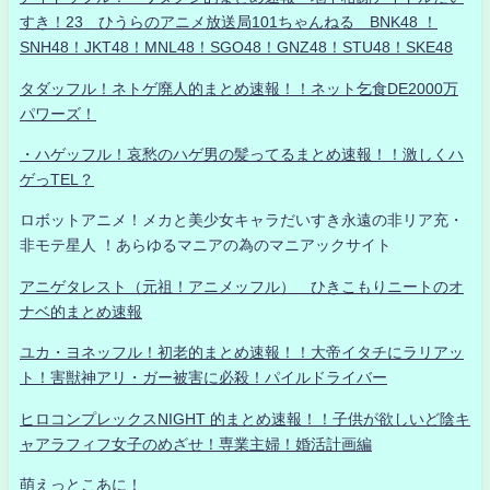
すき！23 ひうらのアニメ放送局101ちゃんねる BNK48 ！
SNH48！JKT48！MNL48！SGO48！GNZ48！STU48！SKE48
タダッフル！ネトゲ廃人的まとめ速報！！ネット乞食DE2000万
パワーズ！
・ハゲッフル！哀愁のハゲ男の髪ってるまとめ速報！！激しくハ
ゲっTEL？
ロボットアニメ！メカと美少女キャラだいすき永遠の非リア充・
非モテ星人 ！あらゆるマニアの為のマニアックサイト
アニゲタレスト（元祖！アニメッフル） ひきこもりニートのオ
ナベ的まとめ速報
ユカ・ヨネッフル！初老的まとめ速報！！大帝イタチにラリアッ
ト！害獣神アリ・ガー被害に必殺！パイルドライバー
ヒロコンプレックスNIGHT 的まとめ速報！！子供が欲しいど陰キ
ャアラフィフ女子のめざせ！専業主婦！婚活計画編
萌えっとこあに！