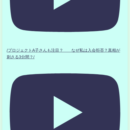
/プロジェクトA子さんも注目？ なぜ私は入会拒否？真相が
刺さる3分間？/