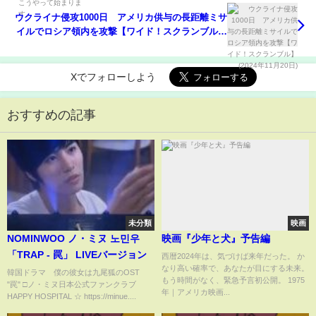
ウクライナ侵攻1000日 アメリカ供与の長距離ミサ
イルでロシア領内を攻撃【ワイド！スクランブル】
(2024年11月20日)
Xでフォローしよう
おすすめの記事
未分類
映画
NOMINWOO ノ・ミヌ 노민우
映画『少年と犬』予告編
「TRAP - 罠」 LIVEバージョン
西暦2024年は、気づけば来年だった。 か
なり高い確率で、あなたが目にする未来。
韓国ドラマ 僕の彼女は九尾狐のOST
もう時間がなく、緊急予言初公開。 1975
"罠" □ノ・ミヌ日本公式ファンクラブ
年｜アメリカ映画...
HAPPY HOSPITAL ☆ https://minue....