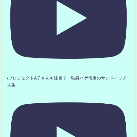
/プロジェクトA子さんも注目？ 独身ハゲ僧侶のサンドイッチ
人生