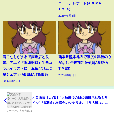
コート』レポート(ABEMA
TIMES)
2026年8月6日
着こなしがまるで高級店と反
熊本県熊本地方で震度4 津波の心
響、アニメ『呪術廻戦』牛角コ
配なし 午後7時49分頃(ABEMA
ラボイラストに「五条だけ五つ
TIMES)
星シェフ」(ABEMA TIMES)
2026年8月6日
2026年8月6日
元自衛官【LIVE】“人類最後の日に発射されるミサ
イル”「ICBM」核戦争のシナリオ。世界大戦はこう
やって始まります。