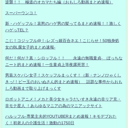
逆襲！！ 極道のオカマたち編（おもしろ動画まとめ速報）
スーパーウンコ！
新・ハゲッフル！哀愁のハゲ男の髪ってるまとめ速報！！激しく
ハゲっTEL？
こじ！コジッフル@！-レズっ娘百合ネエ！こじらせ！50独身処
女のBL腐女子的まとめ速報-
何だ！何が？真・シロッフル！！ 永遠の無職童貞- ぼっちな
ニート的まとめ速報！一生童貞上等夜露死苦！
男装スケバン女子！スケッフルまっくす！（新・ナンノひゃくし
きっ!！ビー玉のおいぬさん的まとめ速報） 話題な事件からおも
しろ動画まで取り上げまっくす
ロボットアニメ！メカと美少女キャラだいすき永遠の非リア充・
非モテ星人 ！あらゆるマニアの為のマニアックサイト
ハルッフル-専業主夫的YOUTUBERまとめ速報！キモデブおた
く！初老人の介護生活！激動の1750日