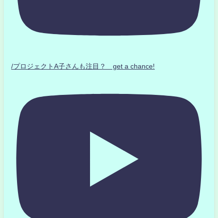
/プロジェクトA子さんも注目？ get a chance!