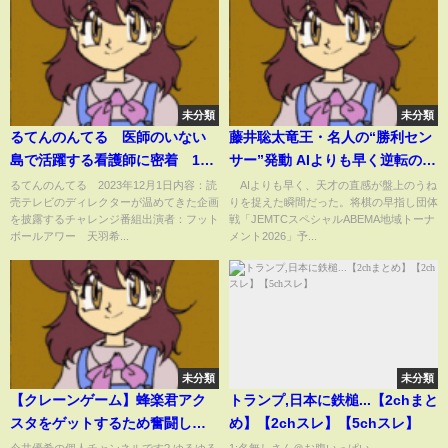
未分類
未分類
るてんのんてる 医師のいない
藤井聡太竜王・名人の“勝利セン
島で活躍する看護師に密着 12
サー”発動 AIよりも早く逆転の糸
月1日
口を見抜いた「ん！？…キタ
るてんのんてる 2023年12月1日内容：読
AIよりも早く、天才の直感が盤上のうね
売テレビのディレクターが温めてきた企画
りを捉えた瞬間だった。将棋の早指し団体
ッ！」/将棋・ABEMA地域トーナ
を披露するチャレンジ番組出演者：フット
戦「JEMTCスペシャルABEMA地域トーナ
メント2026(ABEMA TIMES)
ボールアワー 天羽希...
メント2026」予...
未分類
未分類
【クレーンゲーム】蜂楽君アク
トランプ,日本に鉄槌...【2chまと
スタをゲットするため奮闘して
め】【2chスレ】【5chスレ】
きました。。クレーンゲーム得
今井優希の個人チャンネルです? ゆるゆる
1:名無しさん＠お腹いっぱい