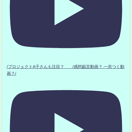
/プロジェクトA子さんも注目？ /感想戯言動画？.一息つく動
画？/