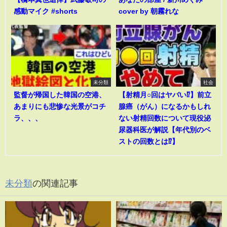
感動マイク #shorts
cover by 朝霧れな
未分類
社会
監督が帰国した韓国の空港、
【射精月○回はヤバい⁉︎】前立
あまりにも悲惨な光景がコチ
腺癌（がん）になるかもしれ
ラ、、、
ない射精回数について現役泌
尿器科医が解説【年代別のベ
ストの回数とは⁉︎】
未分類
の関連記事