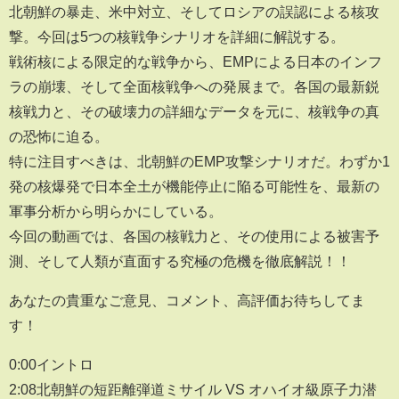
北朝鮮の暴走、米中対立、そしてロシアの誤認による核攻
撃。今回は5つの核戦争シナリオを詳細に解説する。
戦術核による限定的な戦争から、EMPによる日本のインフ
ラの崩壊、そして全面核戦争への発展まで。各国の最新鋭
核戦力と、その破壊力の詳細なデータを元に、核戦争の真
の恐怖に迫る。
特に注目すべきは、北朝鮮のEMP攻撃シナリオだ。わずか1
発の核爆発で日本全土が機能停止に陥る可能性を、最新の
軍事分析から明らかにしている。
今回の動画では、各国の核戦力と、その使用による被害予
測、そして人類が直面する究極の危機を徹底解説！！
あなたの貴重なご意見、コメント、高評価お待ちしてま
す！
0:00イントロ
2:08北朝鮮の短距離弾道ミサイル VS オハイオ級原子力潜