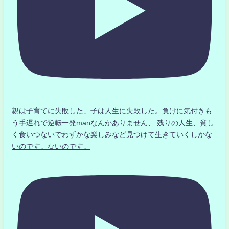
親は子育てに失敗した」子は人生に失敗した。負けに気付きも
う手遅れで逆転一発manなんかありません、 残りの人生、貧し
く食いつないでわずかな楽しみなど見つけて生きていくしかな
いのです。ないのです。