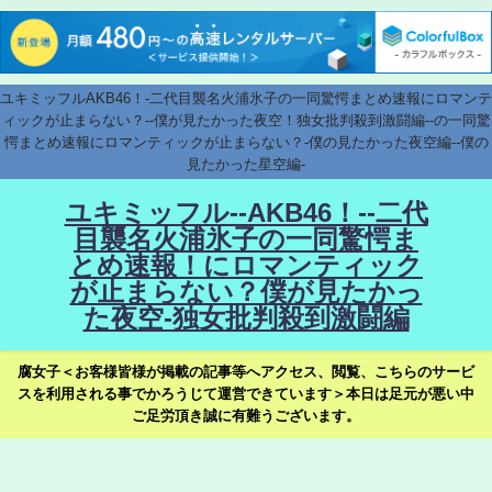
ユキミッフルAKB46！-二代目襲名火浦氷子の一同驚愕まとめ速報にロマンテ
ィックが止まらない？--僕が見たかった夜空！独女批判殺到激闘編--の一同驚
愕まとめ速報にロマンティックが止まらない？-僕の見たかった夜空編--僕の
見たかった星空編-
ユキミッフル--AKB46！--二代
目襲名火浦氷子の一同驚愕ま
とめ速報！にロマンティック
が止まらない？僕が見たかっ
た夜空-独女批判殺到激闘編
腐女子＜お客様皆様が掲載の記事等へアクセス、閲覧、こちらのサービ
スを利用される事でかろうじて運営できています＞本日は足元が悪い中
ご足労頂き誠に有難うございます。