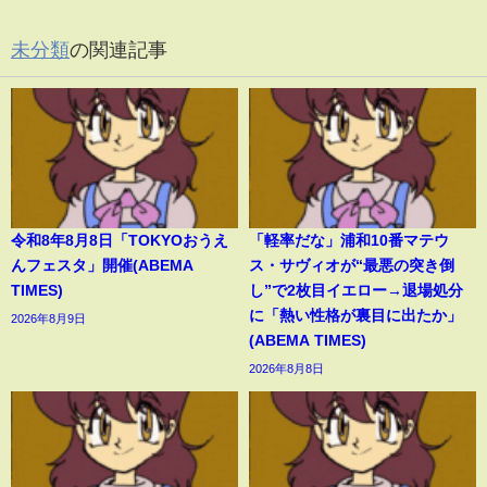
未分類
の関連記事
令和8年8月8日「TOKYOおうえ
「軽率だな」浦和10番マテウ
んフェスタ」開催(ABEMA
ス・サヴィオが“最悪の突き倒
TIMES)
し”で2枚目イエロー→退場処分
に「熱い性格が裏目に出たか」
2026年8月9日
(ABEMA TIMES)
2026年8月8日