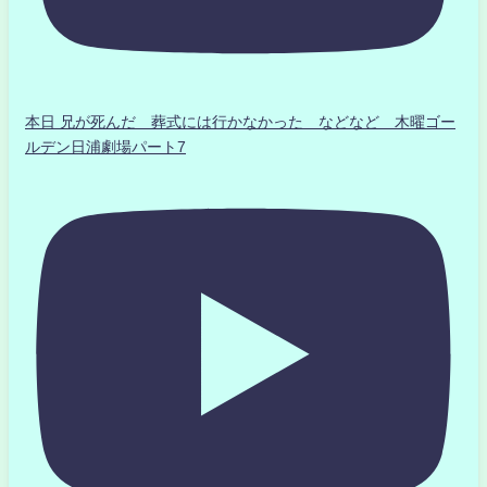
本日 兄が死んだ 葬式には行かなかった などなど 木曜ゴー
ルデン日浦劇場パート7