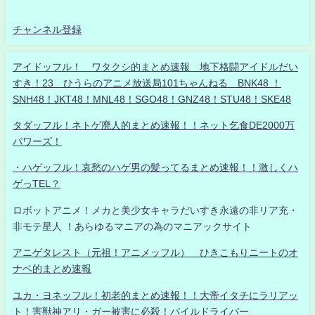
チャンネル登録
アイドッフル！ ワタクシ的まとめ速報 地下格闘アイドルだい
すき！23 ひうらのアニメ放送局101ちゃんねる BNK48 ！
SNH48！JKT48！MNL48！SGO48！GNZ48！STU48！SKE48
タダッフル！ネトゲ廃人的まとめ速報！！ネット乞食DE2000万
パワーズ！
・ハゲッフル！哀愁のハゲ男の髪ってるまとめ速報！！激しくハ
ゲっTEL？
ロボットアニメ！メカと美少女キャラだいすき永遠の非リア充・
非モテ星人 ！あらゆるマニアの為のマニアックサイト
アニゲタレスト（元祖！アニメッフル） ひきこもりニートのオ
ナベ的まとめ速報
ユカ・ヨネッフル！初老的まとめ速報！！大帝イタチにラリアッ
ト！害獣神アリ・ガー被害に必殺！パイルドライバー