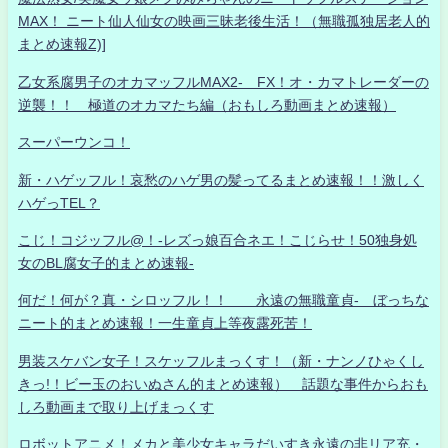
MAX！ ニート仙人仙女の映画三昧老後生活！（無職孤独居老人的
まとめ速報Z)]
乙女系腐男子のオカマッフルMAX2- FX！オ・カマトレーダーの
逆襲！！ 極道のオカマたち編（おもしろ動画まとめ速報）
スーパーウンコ！
新・ハゲッフル！哀愁のハゲ男の髪ってるまとめ速報！！激しく
ハゲっTEL？
こじ！コジッフル@！-レズっ娘百合ネエ！こじらせ！50独身処
女のBL腐女子的まとめ速報-
何だ！何が？真・シロッフル！！ 永遠の無職童貞- ぼっちな
ニート的まとめ速報！一生童貞上等夜露死苦！
男装スケバン女子！スケッフルまっくす！（新・ナンノひゃくし
きっ!！ビー玉のおいぬさん的まとめ速報） 話題な事件からおも
しろ動画まで取り上げまっくす
ロボットアニメ！メカと美少女キャラだいすき永遠の非リア充・