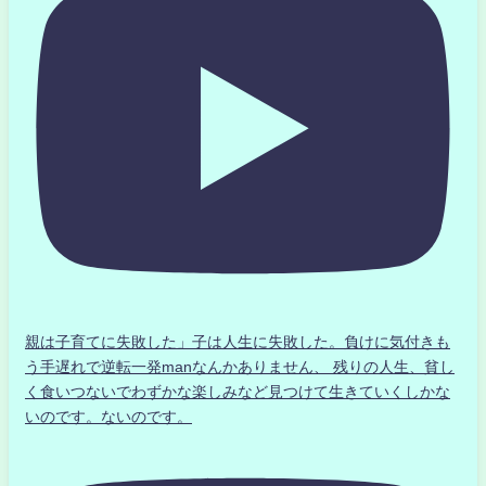
親は子育てに失敗した」子は人生に失敗した。負けに気付きも
う手遅れで逆転一発manなんかありません、 残りの人生、貧し
く食いつないでわずかな楽しみなど見つけて生きていくしかな
いのです。ないのです。