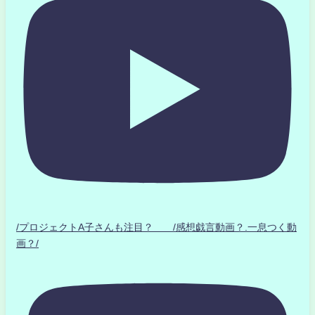
/プロジェクトA子さんも注目？ /感想戯言動画？.一息つく動
画？/