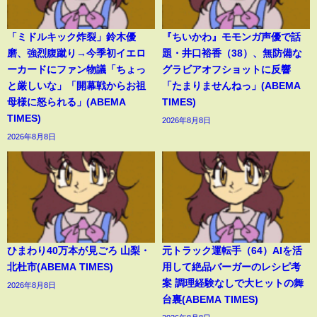
「ミドルキック炸裂」鈴木優
『ちいかわ』モモンガ声優で話
磨、強烈腹蹴り→今季初イエロ
題・井口裕香（38）、無防備な
ーカードにファン物議「ちょっ
グラビアオフショットに反響
と厳しいな」「開幕戦からお祖
「たまりませんねっ」(ABEMA
母様に怒られる」(ABEMA
TIMES)
TIMES)
2026年8月8日
2026年8月8日
ひまわり40万本が見ごろ 山梨・
元トラック運転手（64）AIを活
北杜市(ABEMA TIMES)
用して絶品バーガーのレシピ考
案 調理経験なしで大ヒットの舞
2026年8月8日
台裏(ABEMA TIMES)