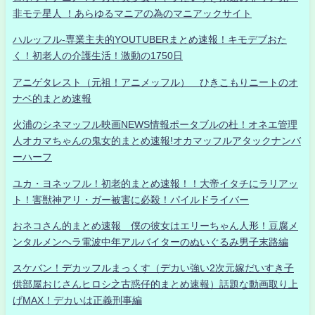
非モテ星人 ！あらゆるマニアの為のマニアックサイト
ハルッフル-専業主夫的YOUTUBERまとめ速報！キモデブおた
く！初老人の介護生活！激動の1750日
アニゲタレスト（元祖！アニメッフル） ひきこもりニートのオ
ナベ的まとめ速報
火浦のシネマッフル映画NEWS情報ポータブルの杜！オネエ管理
人オカマちゃんの鬼女的まとめ速報!オカマッフルアタックナンバ
ーハーフ
ユカ・ヨネッフル！初老的まとめ速報！！大帝イタチにラリアッ
ト！害獣神アリ・ガー被害に必殺！パイルドライバー
おネコさん的まとめ速報 僕の彼女はエリーちゃん人形！豆腐メ
ンタルメンヘラ電波中年アルバイターのぬいぐるみ男子末路編
スケバン！デカッフルまっくす（デカい強い2次元嫁だいすき子
供部屋おじさんヒロシ之古惑仔的まとめ速報）話題な動画取り上
げMAX！デカいは正義刑事編