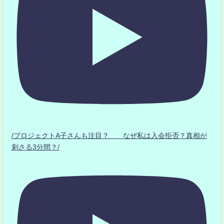
/プロジェクトA子さんも注目？ なぜ私は入会拒否？真相が
刺さる3分間？/