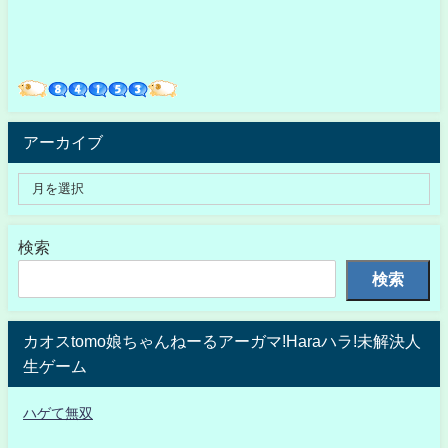
アーカイブ
検索
検索
カオスtomo娘ちゃんねーるアーガマ!Haraハラ!未解決人
生ゲーム
ハゲて無双