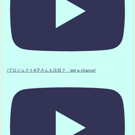
/プロジェクトA子さんも注目？ get a chance!