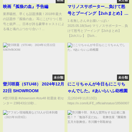
映画
未分類
映画『孤狼の血』予告編
マリノスサポーター…負けて怒
号とブーイング【2chまとめ】
業界騒然、早くも話題沸騰！2018年最大
の話題作『孤狼の血』 耳にこびりつく怒
【2chスレ】【5chスレ】
1:名無しさん＠お腹いっぱい
号と銃声…。日本が誇る豪華キャストによ
2025.05.18(Sun) マリノスサポーター…負
る魂と魂のぶつかり合い！...
けて怒号とブーイング【2chまとめ】
【2chスレ】【5ch...
未分類
未分類
曽川咲葵（STU48） 2024年12月
にこりちゃんが今日もにこりち
22日 SHOWROOM
ゃんでした。#あいらいふ幼稚園
#曽川咲葵 #showroom #stu48 初選抜 初セ
元(2024年11月13日)
ンター 23時43分10秒...
https://x.com/iLiFE_official/status/18566907