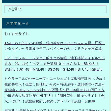
おすすめ～ん
おすすめサイト
おネコさん的まとめ速報 僕の彼女はエリーちゃん人形！豆腐メ
ンタルメンヘラ電波中年アルバイターのぬいぐるみ男子末路編
アイドッフル！ ワタクシ的まとめ速報 地下格闘アイドルだい
すき！23 ひうらのアニメ放送局101ちゃんねる BNK48 ！
SNH48！JKT48！MNL48！SGO48！GNZ48！STU48！SKE48
ヒウラッフルのハーニーフィニッシュゴミ屋敷補完計画 ＜必殺！
生前整理人！孤立し孤独死からの～特殊清掃・遺品整理への道F
完結編＞ キャッシング計1500万返済：厨二病借金3500万円！う
つ病統合失調症14年生HKT46！！9期研究生、最後のサイト！全
米が泣いた！認知症鬱病60代のラストサイト絶賛！公開中
魔法熟女/美魔女ッ娘メグみみちゃんのニートッフルステーション