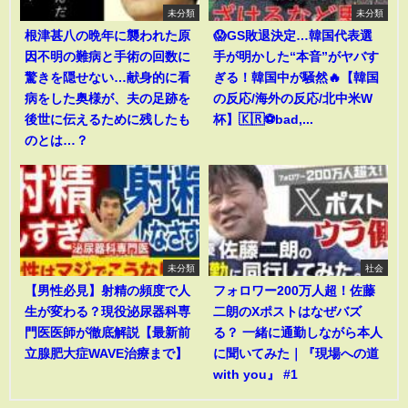
未分類
未分類
根津甚八の晩年に襲われた原
😱GS敗退決定…韓国代表選
因不明の難病と手術の回数に
手が明かした“本音”がヤバす
驚きを隠せない…献身的に看
ぎる！韓国中が騒然🔥【韓国
病をした奥様が、夫の足跡を
の反応/海外の反応/北中米W
後世に伝えるために残したも
杯】🇰🇷⚽bad,...
のとは…？
未分類
社会
【男性必見】射精の頻度で人
フォロワー200万人超！佐藤
生が変わる？現役泌尿器科専
二朗のXポストはなぜバズ
門医医師が徹底解説【最新前
る？ 一緒に通勤しながら本人
立腺肥大症WAVE治療まで】
に聞いてみた｜『現場への道
with you』 #1