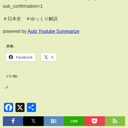
sub_confirmation=1
＃日本史 ＃ゆっくり解説
powered by
Auto Youtube Summarize
共有:
Facebook
X
いいね:
Facebook
X
共
有
LINE