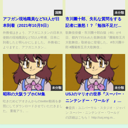
国際
未分類
アフガン現地職員など53人が日
市川團十郎、失礼な質問をする
本到着（2021年10月9日）
記者に激怒！？「勉強不足だ
ね」 歌舞伎座『團菊祭五月大
外務省はきょう、アフガニスタンの日本大
歌舞伎俳優・市川團十郎白猿（46）が4
使館の現地職員など53人が昨夜、日本に
日、都内で行われた歌舞伎座『團菊祭五月
歌舞伎』市川團十郎取材会
到着したと明らかにしました。 外務省に
大歌舞伎』取材会に登場した。 #市川團十
よりますと、アフガニスタン...
郎 #團菊祭五月大歌舞伎...
未分類
未分類
昭和の大阪ラブホCM集
USJのマリオの世界『スーパー・
ニンテンドー・ワールド™』世
吐きだめビデオさんからのtwitter動画を参
照にしてダウンロードさせていただきまし
界最速で遊んだらスゴすぎて涙
◆提供：ユニバーサル・スタジオ・ジャパ
た。 重複アリ。...
ン スーパー・ニンテンドー・ワールド™
が…
の詳細はこちら！ http://usj.eng.m...