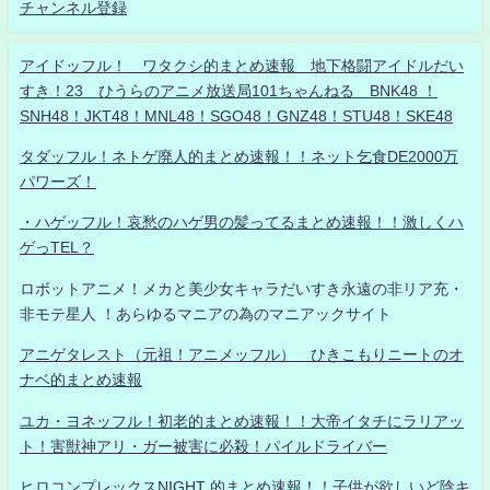
チャンネル登録
アイドッフル！ ワタクシ的まとめ速報 地下格闘アイドルだい
すき！23 ひうらのアニメ放送局101ちゃんねる BNK48 ！
SNH48！JKT48！MNL48！SGO48！GNZ48！STU48！SKE48
タダッフル！ネトゲ廃人的まとめ速報！！ネット乞食DE2000万
パワーズ！
・ハゲッフル！哀愁のハゲ男の髪ってるまとめ速報！！激しくハ
ゲっTEL？
ロボットアニメ！メカと美少女キャラだいすき永遠の非リア充・
非モテ星人 ！あらゆるマニアの為のマニアックサイト
アニゲタレスト（元祖！アニメッフル） ひきこもりニートのオ
ナベ的まとめ速報
ユカ・ヨネッフル！初老的まとめ速報！！大帝イタチにラリアッ
ト！害獣神アリ・ガー被害に必殺！パイルドライバー
ヒロコンプレックスNIGHT 的まとめ速報！！子供が欲しいど陰キ