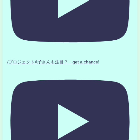
/プロジェクトA子さんも注目？ get a chance!