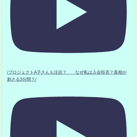
/プロジェクトA子さんも注目？ なぜ私は入会拒否？真相が
刺さる3分間？/