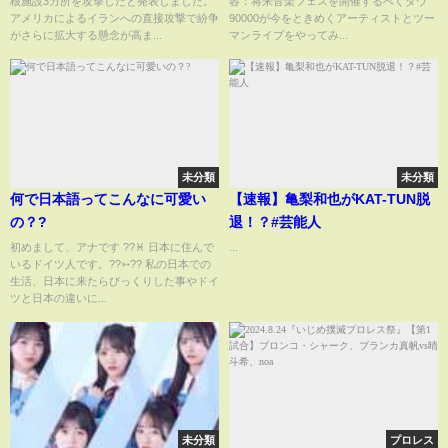
核施設3カ所を攻撃したと発表しました。
容：将来音楽フェスを開催するべくダウ
ンネル】(2025年6月22日)
日
アメリカによるイランへの直接攻撃で紛争
90000が今をときめくアーティストとツー
がさらに拡大する懸念が高ま...
マンライブをやってみ...
未分類
未分類
何で日本語ってこんなに可愛い
【速報】亀梨和也がKAT-TUN脱
の？?
退！？#芸能人
初めまして、アナです ??♓️ 日本に住んで
...
いるドイツ人です。??➳?? 私の日本での
生活、日本に来たらびっくりした事やドイ
ツと日本の違いに...
未分類
プロレス