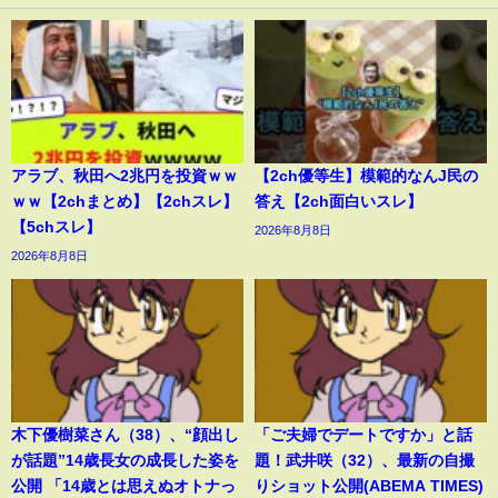
アラブ、秋田へ2兆円を投資ｗｗ
【2ch優等生】模範的なんJ民の
ｗｗ【2chまとめ】【2chスレ】
答え【2ch面白いスレ】
【5chスレ】
2026年8月8日
2026年8月8日
木下優樹菜さん（38）、“顔出し
「ご夫婦でデートですか」と話
が話題”14歳長女の成長した姿を
題！武井咲（32）、最新の自撮
公開 「14歳とは思えぬオトナっ
りショット公開(ABEMA TIMES)