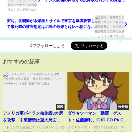
プーチン大統領の声明から読み取るロシアの覚悟と
は？
実写。北朝鮮が水爆核ミサイルで東京を爆弾攻撃し
て来た時の被害想定は広島の原爆とは比べ物になら
ない。
Xでフォローしよう
おすすめの記事
国際
未分類
アメリカ軍がイラン核施設3カ所
ダウ★ツーマン 動画 ゲス
を攻撃 中東情勢は重大局面
ト：佐藤勝利、CHO CO PA CO
原油高の懸念も【スーパーJチャ
CHO CO QUIN QUIN 11月11
トランプ大統領はアメリカ軍がイランの
ダウ★ツーマン 2024年11月11日 内