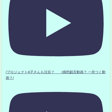
/プロジェクトA子さんも注目？ /感想戯言動画？.一息つく動
画？/