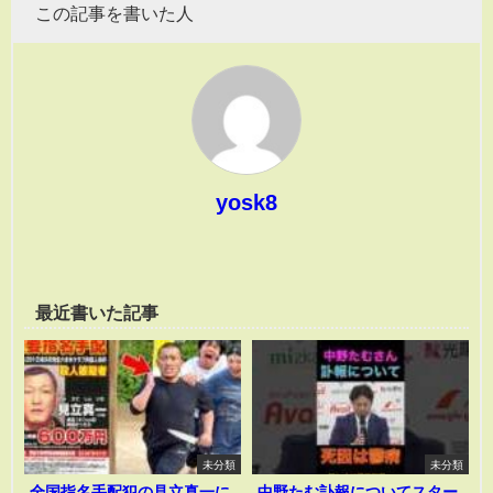
この記事を書いた人
yosk8
最近書いた記事
未分類
未分類
全国指名手配犯の見立真一に
中野たむ訃報についてスター