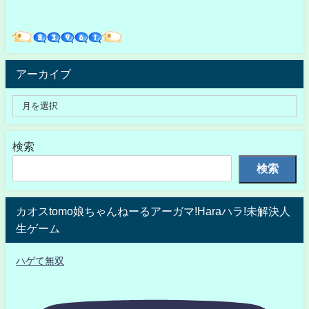
アーカイブ
検索
検索
カオスtomo娘ちゃんねーるアーガマ!Haraハラ!未解決人
生ゲーム
ハゲて無双