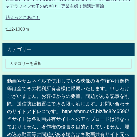
ャアラフィフ女子のめざせ！専業主婦！婚活計画編
萌えっとこあに！
t112-1000ｍ
カテゴリー
動画やサムネイルで使用している映像の著作権や肖像権
等は全てその権利所有者様に帰属いたします。申しわけ
ございません。お客様からの要望、問題がある記事を削
除、送信防止措置にできる限り応じます。お問い合わせ
のサイトアドレスです。 https://form.os7.biz/f/c82c6596/
当サイトは各動画共有サイトへのアップロードは行なっ
ておりません、著作権の侵害を目的としていません、埋
め込み動画等に問題がある場合は各動画共有サイト元へ