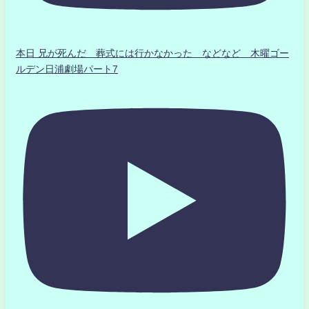
本日 兄が死んだ 葬式には行かなかった などなど 木曜ゴー
ルデン日浦劇場パート7