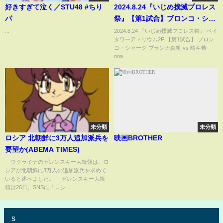
好きすぎて泣く／STU48 #ちり
2024.8.24『いじめ撲滅プロレス
パ
祭』【第1試合】ブロンコ・シャ
ーク、ブランカ真帆vs晴斗希、
...
2024.8.24 『いじめ撲滅プロレス祭』 ベイ
タワーアトリウム2F 【第1試合】 ブロン
noa
コ・シャーク ブランカ真帆 vs 晴斗希
noa...
未分類
未分類
ロシア 北朝鮮に3万人追加派兵を
映画BROTHER
要望か(ABEMA TIMES)
...
ウクライナのゼレンスキー大統領は、ロ
シアが北朝鮮に3万人の追加派兵を求めて
いると述べました。 ゼレンスキー大統
領は26日、SNSに「ロシ...
s