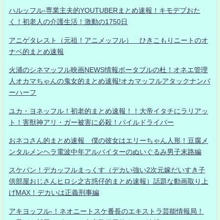
ハルッフル-専業主夫的YOUTUBERまとめ速報！キモデブおた
く！初老人の介護生活！激動の1750日
アニゲタレスト（元祖！アニメッフル） ひきこもりニートのオ
ナベ的まとめ速報
火浦のシネマッフル映画NEWS情報ポータブルの杜！オネエ管理
人オカマちゃんの鬼女的まとめ速報!オカマッフルアタックナンバ
ーハーフ
ユカ・ヨネッフル！初老的まとめ速報！！大帝イタチにラリアッ
ト！害獣神アリ・ガー被害に必殺！パイルドライバー
おネコさん的まとめ速報 僕の彼女はエリーちゃん人形！豆腐メ
ンタルメンヘラ電波中年アルバイターのぬいぐるみ男子末路編
スケバン！デカッフルまっくす（デカい強い2次元嫁だいすき子
供部屋おじさんヒロシ之古惑仔的まとめ速報）話題な動画取り上
げMAX！デカいは正義刑事編
アキヨッフル-！ネオニートスケ番長のエキストラ芸能情報局！