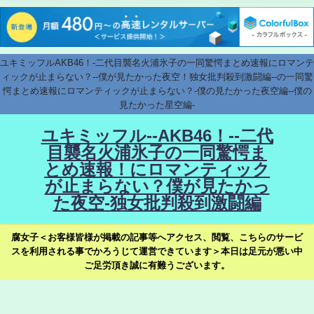
ユキミッフルAKB46！-二代目襲名火浦氷子の一同驚愕まとめ速報にロマンテ
ィックが止まらない？--僕が見たかった夜空！独女批判殺到激闘編--の一同驚
愕まとめ速報にロマンティックが止まらない？-僕の見たかった夜空編--僕の
見たかった星空編-
ユキミッフル--AKB46！--二代
目襲名火浦氷子の一同驚愕ま
とめ速報！にロマンティック
が止まらない？僕が見たかっ
た夜空-独女批判殺到激闘編
腐女子＜お客様皆様が掲載の記事等へアクセス、閲覧、こちらのサービ
スを利用される事でかろうじて運営できています＞本日は足元が悪い中
ご足労頂き誠に有難うございます。