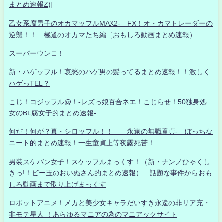
まとめ速報Z)]
乙女系腐男子のオカマッフルMAX2- FX！オ・カマトレーダーの
逆襲！！ 極道のオカマたち編（おもしろ動画まとめ速報）
スーパーウンコ！
新・ハゲッフル！哀愁のハゲ男の髪ってるまとめ速報！！激しく
ハゲっTEL？
こじ！コジッフル@！-レズっ娘百合ネエ！こじらせ！50独身処
女のBL腐女子的まとめ速報-
何だ！何が？真・シロッフル！！ 永遠の無職童貞- ぼっちな
ニート的まとめ速報！一生童貞上等夜露死苦！
男装スケバン女子！スケッフルまっくす！（新・ナンノひゃくし
きっ!！ビー玉のおいぬさん的まとめ速報） 話題な事件からおも
しろ動画まで取り上げまっくす
ロボットアニメ！メカと美少女キャラだいすき永遠の非リア充・
非モテ星人 ！あらゆるマニアの為のマニアックサイト