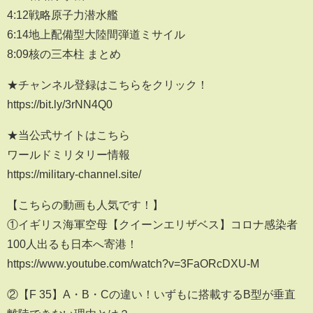
4:12戦略原子力潜水艦
6:14地上配備型大陸間弾道ミサイル
8:09核の三本柱 まとめ
★チャンネル登録はこちらをクリック！
https://bit.ly/3rNN4Q0
★当公式サイトはこちら
ワールドミリタリー情報
https://military-channel.site/
【こちらの動画も人気です！】
①イギリス海軍空母【クイーンエリザベス】コロナ感染者
100人出るも日本へ寄港！
https://www.youtube.com/watch?v=3FaORcDXU-M
②【F 35】A・B・Cの違い！いずもに搭載するB型が垂直