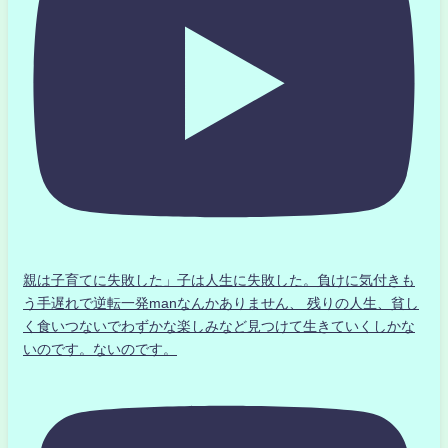
親は子育てに失敗した」子は人生に失敗した。負けに気付きも
う手遅れで逆転一発manなんかありません、 残りの人生、貧し
く食いつないでわずかな楽しみなど見つけて生きていくしかな
いのです。ないのです。