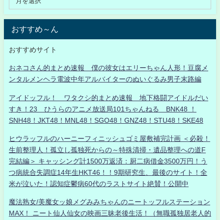
おすすめ～ん
おすすめサイト
おネコさん的まとめ速報 僕の彼女はエリーちゃん人形！豆腐メ
ンタルメンヘラ電波中年アルバイターのぬいぐるみ男子末路編
アイドッフル！ ワタクシ的まとめ速報 地下格闘アイドルだい
すき！23 ひうらのアニメ放送局101ちゃんねる BNK48 ！
SNH48！JKT48！MNL48！SGO48！GNZ48！STU48！SKE48
ヒウラッフルのハーニーフィニッシュゴミ屋敷補完計画 ＜必殺！
生前整理人！孤立し孤独死からの～特殊清掃・遺品整理への道F
完結編＞ キャッシング計1500万返済：厨二病借金3500万円！う
つ病統合失調症14年生HKT46！！9期研究生、最後のサイト！全
米が泣いた！認知症鬱病60代のラストサイト絶賛！公開中
魔法熟女/美魔女ッ娘メグみみちゃんのニートッフルステーション
MAX！ ニート仙人仙女の映画三昧老後生活！（無職孤独居老人的