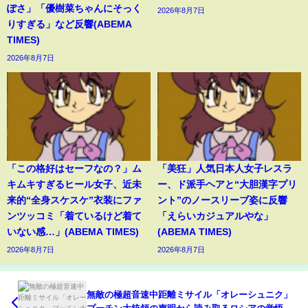
ぽさ」「優樹菜ちゃんにそっく
2026年8月7日
りすぎる」など反響(ABEMA
TIMES)
2026年8月7日
「この格好はセーフなの？」ム
「美狂」人気日本人女子レスラ
キムキすぎるヒール女子、近未
ー、ド派手ヘアと“大胆漢字プリ
来的“全身スケスケ”衣装にファ
ント”のノースリーブ姿に反響
ンツッコミ「着ているけど着て
「えらいカジュアルやな」
いない感…」(ABEMA TIMES)
(ABEMA TIMES)
2026年8月7日
2026年8月7日
無敵の極超音速中距離ミサイル「オレーシュニク」