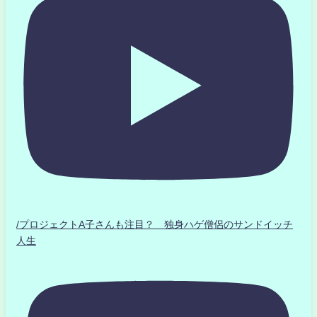
/プロジェクトA子さんも注目？ 独身ハゲ僧侶のサンドイッチ
人生