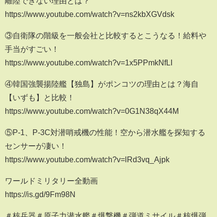
離陸できない理由とは？
https://www.youtube.com/watch?v=ns2kbXGVdsk
③自衛隊の階級を一般会社と比較するとこうなる！給料や
手当がすごい！
https://www.youtube.com/watch?v=1x5PPmkNfLI
④韓国強襲揚陸艦【独島】がポンコツの理由とは？海自
【いずも】と比較！
https://www.youtube.com/watch?v=0G1N38qX44M
⑤P-1、P-3C対潜哨戒機の性能！空から潜水艦を探知する
センサーが凄い！
https://www.youtube.com/watch?v=lRd3vq_Ajpk
ワールドミリタリー全動画
https://is.gd/9Fm98N
＃核兵器＃原子力潜水艦＃爆撃機＃弾道ミサイル＃核爆弾