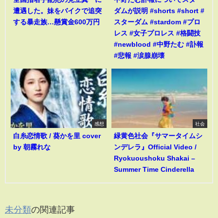
遭遇した。妹をバイクで追突
ダムが説明 #shorts #short #
する暴走族…懸賞金600万円
スターダム #stardom #プロ
レス #女子プロレス #格闘技
#newblood #中野たむ #訃報
#悲報 #涙腺崩壊
感想
社会
白糸恋情歌 / 葵かを里 cover
緑黄色社会『サマータイムシ
by 朝霧れな
ンデレラ』Official Video /
Ryokuoushoku Shakai –
Summer Time Cinderella
未分類
の関連記事