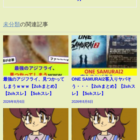
未分類
の関連記事
最強のアジフライ、見つかって
ONE SAMURAI2客入りヤバそ
しまうｗｗｗ【2chまとめ】
う・・・【2chまとめ】【2chス
【2chスレ】【5chスレ】
レ】【5chスレ】
2026年8月6日
2026年8月6日