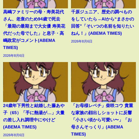
高嶋ファミリーの母・寿美花代
千原ジュニア、歴史の調べもの
さん、老衰のため94歳で死去
をしていたら→AIから“まさかの
「最期の最期まで大女優 寿美花
回答”「そいつの名前を知りたい
代だった母でした」と息子・高
ねん！」(ABEMA TIMES)
嶋政宏がコメント(ABEMA
2026年8月6日
TIMES)
2026年8月6日
24歳年下男性と結婚した藤あや
「お母様レベチ」柴咲コウ 貴重
子（65）「手に熱湯が…」大量
な家族の顔出しショットに反響
の差し入れ調理中にやけど
「小さい頃から可愛い〜」「お
(ABEMA TIMES)
母さんそっくり」(ABEMA
TIMES)
2026年8月6日