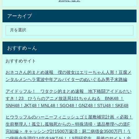
アーカイブ
おすすめ～ん
おすすめサイト
おネコさん的まとめ速報 僕の彼女はエリーちゃん人形！豆腐メ
ンタルメンヘラ電波中年アルバイターのぬいぐるみ男子末路編
アイドッフル！ ワタクシ的まとめ速報 地下格闘アイドルだい
すき！23 ひうらのアニメ放送局101ちゃんねる BNK48 ！
SNH48！JKT48！MNL48！SGO48！GNZ48！STU48！SKE48
ヒウラッフルのハーニーフィニッシュゴミ屋敷補完計画 ＜必殺！
生前整理人！孤立し孤独死からの～特殊清掃・遺品整理への道F
完結編＞ キャッシング計1500万返済：厨二病借金3500万円！う
つ病統合失調症14年生HKT46！！9期研究生、最後のサイト！全