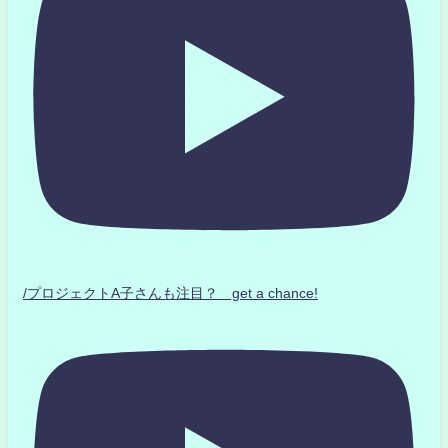
/プロジェクトA子さんも注目？ get a chance!