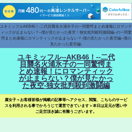
ユキミッフルAKB46！-二代目襲名火浦氷子の一同驚愕まとめ速報にロマンテ
ィックが止まらない？--僕が見たかった夜空！独女批判殺到激闘編--の一同驚
愕まとめ速報にロマンティックが止まらない？-僕の見たかった夜空編--僕の
見たかった星空編-
ユキミッフル--AKB46！--二代
目襲名火浦氷子の一同驚愕ま
とめ速報！にロマンティック
が止まらない？僕が見たかっ
た夜空-独女批判殺到激闘編
腐女子＜お客様皆様が掲載の記事等へアクセス、閲覧、こちらのサービ
スを利用される事でかろうじて運営できています＞本日は足元が悪い中
ご足労頂き誠に有難うございます。