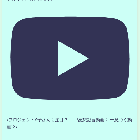
/プロジェクトA子さんも注目？ /感想戯言動画？.一息つく動
画？/