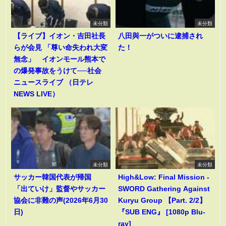
未分類
未分類
【ライブ】イオン・吉田社長
八田與一がついに逮捕され
らが会見 「尊い命失われ大変
た！
無念」 イオンモール熊本で
の爆発事故をうけて──社会
ニュースライブ （日テレ
NEWS LIVE）
未分類
未分類
サッカー韓国代表が帰国
High&Low: Final Mission -
「出ていけ」監督やサッカー
SWORD Gathering Against
協会に非難の声(2026年6月30
Kuryu Group 【Part. 2/2】
日)
『SUB ENG』 [1080p Blu-
ray]