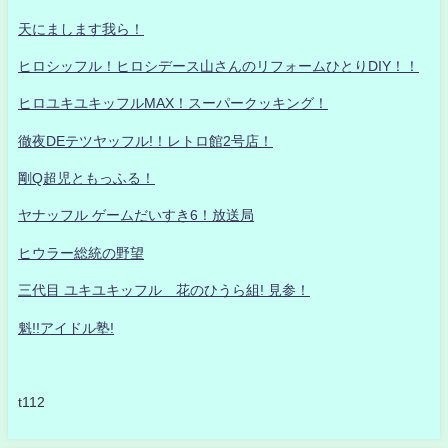
天にまします我ら！
ヒロシッフル！ヒロシデース山さんのリフォームひとりDIY！！
ヒロユキユキッフルMAX！スーパークッキング！
徹夜DEテツヤッフル!！レトロ館2号店！
剛Q超児ともっふる！
ヤナッフル ゲームだいすき6！放送局
ヒウラー総統の野望
三代目 ユキユキッフル 花のひうら組! 見参！
魁!!アイドル塾!
t112