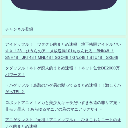
チャンネル登録
アイドッフル！ ワタクシ的まとめ速報 地下格闘アイドルだい
すき！23 ひうらのアニメ放送局101ちゃんねる BNK48 ！
SNH48！JKT48！MNL48！SGO48！GNZ48！STU48！SKE48
タダッフル！ネトゲ廃人的まとめ速報！！ネット乞食DE2000万
パワーズ！
・ハゲッフル！哀愁のハゲ男の髪ってるまとめ速報！！激しくハ
ゲっTEL？
ロボットアニメ！メカと美少女キャラだいすき永遠の非リア充・
非モテ星人 ！あらゆるマニアの為のマニアックサイト
アニゲタレスト（元祖！アニメッフル） ひきこもりニートのオ
ナベ的まとめ速報