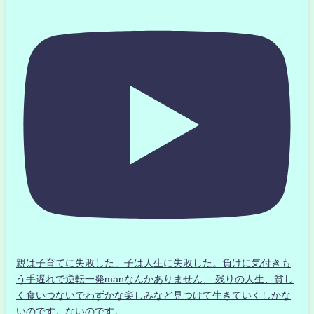
親は子育てに失敗した」子は人生に失敗した。負けに気付きも
う手遅れで逆転一発manなんかありません、 残りの人生、貧し
く食いつないでわずかな楽しみなど見つけて生きていくしかな
いのです。ないのです。