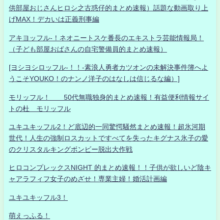
供部屋おじさんヒロシ之古惑仔的まとめ速報）話題な動画取り上
げMAX！デカいは正義刑事編
アキヨッフル-！ネオニートスケ番長のエキストラ芸能情報局！
（子ども部屋おばさんの自宅警備員的まとめ速報）
[ヨシヨシロッフル-！！-素浪人勇者カツオンの未解決事件簿へよ
うこそYOUKO！のナンノ洋子のはなしは信じるな編）]
モリッフル！ 50代無職独身的まとめ速報！有益便利情報サイ
トの杜 モリッフル
ユキユキッフル2！ど底辺的一同驚愕騒然まとめ速報！超氷河期
世代！人生の強制ロスカットですべてを失ったキグナス氷子の愛
のクリスタルキングボンビー脱出大作戦
ヒロコンプレックスNIGHT 的まとめ速報！！子供が欲しいど陰キ
ャアラフィフ女子のめざせ！専業主婦！婚活計画編
ユキユキッフル3！
萌えっふる！