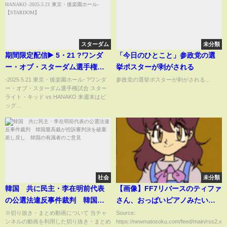
スターダム
未分類
期間限定配信▶️ 5・21 ?ワンダ
「今日のひとこと」参政党の選
ー・オブ・スターダム選手権試
挙ポスターが剥がされる
合?スターライト・キッド vs
-2025.5.21 東京・後楽園ホール- ?ワンダ
参政党の選挙ポスターが剥がされる...
ー・オブ・スターダム選手権試合 スター
HANAKO -2025.5.21 東京・後楽
ライト・キッド vs HANAKO 来週末はビ
園ホール-【STARDOM】
ッグ...
社会
未分類
韓国 共に民主・李在明前代表
【画像】FF7リバースのティファ
の公選法違反事件裁判 韓国最
さん、おっぱいピアノみたいに
高裁が控訴審判決を破棄差し戻
なる
※切り抜き・まとめ動画について 当チャ
Source:
ンネルの動画を利用した切り抜き・まとめ
https://newmatosoku.com/feed/main/rss2.xml.
し 韓国の有識者のご意見