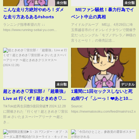
未分類
未分類
こんな走り方絶対やめろ！ダメ
≠MEファン騒然！暴力行為でイ
な走り方あるある#shorts
ベント中止の真相
ランニング指導希望の方 ↓↓
アイドルグループ≠MEは、4月29日に埼
https://www.running-seitai-yu.com...
玉県越谷市のイオンレイクタウンで開催予
定だったシングル「モブノデレラ／神様の
言うとーり！」の発売記念...
未分類
デジタル
超ときめき♡宣伝部 / 「超最強」
1週間に1回セックスしないと死
Live at 行くぜ！超ときめき♡宣
ぬ病ワイ「ふーっ！❤️あと10分
伝部 at さいたまスーパーアリー
しかない！❤️ふーっ！❤️」
TikTok総再生回数5億回突破❣️ 2024.12.28
Source:
に開催された「行くぜ！超ときめき♡宣伝
https://newmatosoku.com/feed/main/rss2.xml.
ナ 〜超ときめきクリスマス〜
部 at さいたまスーパーアリーナ 〜超と
(2024.12.28)
き...