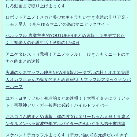
しろ動画まで取り上げまっくす
ロボットアニメ！メカと美少女キャラだいすき永遠の非リア充・
非モテ星人 ！あらゆるマニアの為のマニアックサイト
ハルッフル-専業主夫的YOUTUBERまとめ速報！キモデブおた
く！初老人の介護生活！激動の1750日
アニゲタレスト（元祖！アニメッフル） ひきこもりニートのオ
ナベ的まとめ速報
火浦のシネマッフル映画NEWS情報ポータブルの杜！オネエ管理
人オカマちゃんの鬼女的まとめ速報!オカマッフルアタックナンバ
ーハーフ
ユカ・ヨネッフル！初老的まとめ速報！！大帝イタチにラリアッ
ト！害獣神アリ・ガー被害に必殺！パイルドライバー
おネコさん的まとめ速報 僕の彼女はエリーちゃん人形！豆腐メ
ンタルメンヘラ電波中年アルバイターのぬいぐるみ男子末路編
スケバン！デカッフルまっくす（デカい強い2次元嫁だいすき子