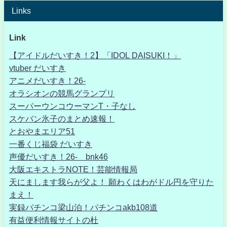
Links
Link
【アイドルだいすき！2】「IDOL DAISUKI！」
vtuber だいすき
アニメだいすき！26-
オラシオンの競馬グランプリ
スーパーウンコウーマンT・子なし
スケバン氷子のまとめ速報！
とおやまエリア51
一番くじ福袋 だいすき
声優だいすき！26- bnk46
大阪エキストラNOTE！芸能情報局
天にまします我らが父よ！ 願わくはわがドル円を守りた
まえ！
実録パチンコ梁山泊！パチンコakb108道
有益便利情報サイトの杜