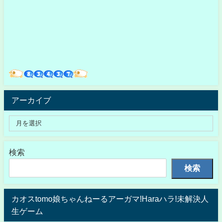
アーカイブ
検索
検索
カオスtomo娘ちゃんねーるアーガマ!Haraハラ!未解決人
生ゲーム