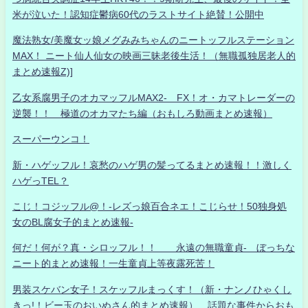
米が泣いた！認知症鬱病60代のラストサイト絶賛！公開中
魔法熟女/美魔女ッ娘メグみみちゃんのニートッフルステーション
MAX！ ニート仙人仙女の映画三昧老後生活！（無職孤独居老人的
まとめ速報Z)]
乙女系腐男子のオカマッフルMAX2- FX！オ・カマトレーダーの
逆襲！！ 極道のオカマたち編（おもしろ動画まとめ速報）
スーパーウンコ！
新・ハゲッフル！哀愁のハゲ男の髪ってるまとめ速報！！激しく
ハゲっTEL？
こじ！コジッフル@！-レズっ娘百合ネエ！こじらせ！50独身処
女のBL腐女子的まとめ速報-
何だ！何が？真・シロッフル！！ 永遠の無職童貞- ぼっちな
ニート的まとめ速報！一生童貞上等夜露死苦！
男装スケバン女子！スケッフルまっくす！（新・ナンノひゃくし
きっ!！ビー玉のおいぬさん的まとめ速報） 話題な事件からおも