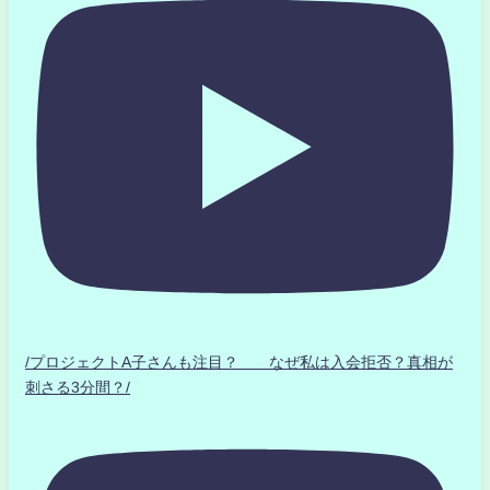
/プロジェクトA子さんも注目？ なぜ私は入会拒否？真相が
刺さる3分間？/