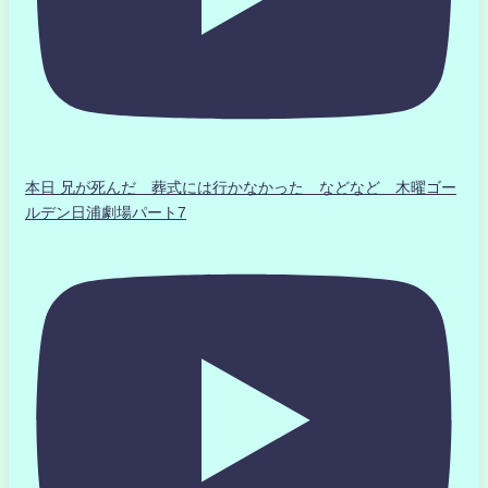
本日 兄が死んだ 葬式には行かなかった などなど 木曜ゴー
ルデン日浦劇場パート7