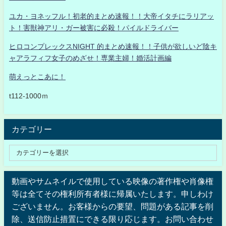
ユカ・ヨネッフル！初老的まとめ速報！！大帝イタチにラリアッ
ト！害獣神アリ・ガー被害に必殺！パイルドライバー
ヒロコンプレックスNIGHT 的まとめ速報！！子供が欲しいど陰キ
ャアラフィフ女子のめざせ！専業主婦！婚活計画編
萌えっとこあに！
t112-1000ｍ
カテゴリー
動画やサムネイルで使用している映像の著作権や肖像権
等は全てその権利所有者様に帰属いたします。申しわけ
ございません。お客様からの要望、問題がある記事を削
除、送信防止措置にできる限り応じます。お問い合わせ