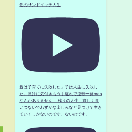
侶のサンドイッチ人生
親は子育てに失敗した」子は人生に失敗し
た。負けに気付きもう手遅れで逆転一発man
なんかありません、 残りの人生、貧しく食
いつないでわずかな楽しみなど見つけて生き
ていくしかないのです。ないのです。