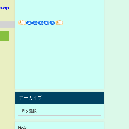
hi39jp
アーカイブ
検索