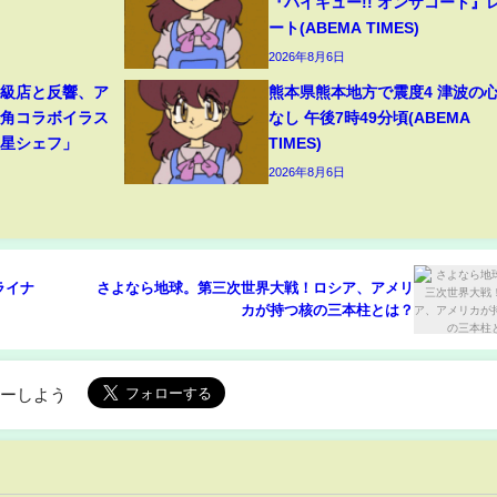
『ハイキュー!! オンザコート』
ート(ABEMA TIMES)
2026年8月6日
高級店と反響、ア
熊本県熊本地方で震度4 津波の
牛角コラボイラス
なし 午後7時49分頃(ABEMA
つ星シェフ」
TIMES)
2026年8月6日
ライナ
さよなら地球。第三次世界大戦！ロシア、アメリ
カが持つ核の三本柱とは？
ローしよう