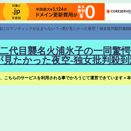
速報にロマンティックが止まらない？--僕が見たかった夜空！独女批判殺到激闘
！--二代目襲名火浦氷子の一同
見たかった夜空-独女批判殺到
、こちらのサービスを利用される事でかろうじて運営できています＞本