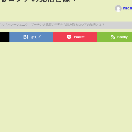
hiros
はてブ
Pocket
Feedly