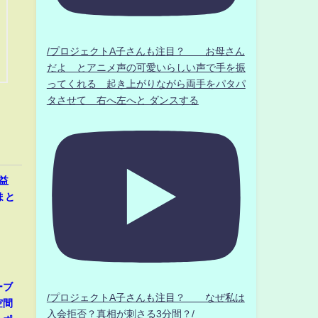
/プロジェクトA子さんも注目？ お母さん
だよ とアニメ声の可愛いらしい声で手を振
ってくれる 起き上がりながら両手をパタパ
タさせて 右へ左へと ダンスする
益
まと
ーブ
/プロジェクトA子さんも注目？ なぜ私は
空間
入会拒否？真相が刺さる3分間？/