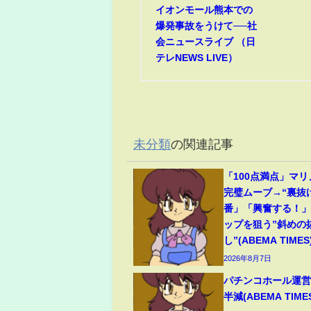
イオンモール熊本での
爆発事故をうけて──社
会ニュースライブ （日
テレNEWS LIVE）
未分類
の関連記事
「100点満点」マ
完璧ムーブ→“裏抜
番」「興奮する！
ップを狙う”斜めの
し”(ABEMA TIMES
2026年8月7日
パチンコホール運営
半減(ABEMA TIME