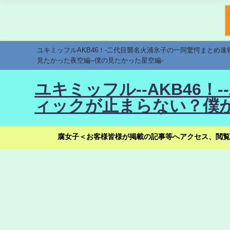
ユキミッフルAKB46！-二代目襲名火浦氷子の一同驚愕まとめ
見たかった夜空編--僕の見たかった星空編-
ユキミッフル--AKB46
ィックが止まらない？僕が
腐女子＜お客様皆様が掲載の記事等へアクセス、閲覧