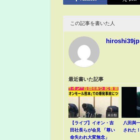
この記事を書いた人
hiroshi39jp
最近書いた記事
未分類
【ライブ】イオン・吉
八田與
田社長らが会見 「尊い
された
命失われ大変無念」