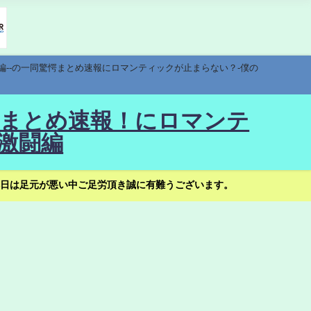
編--の一同驚愕まとめ速報にロマンティックが止まらない？-僕の
驚愕まとめ速報！にロマンテ
激闘編
日は足元が悪い中ご足労頂き誠に有難うございます。