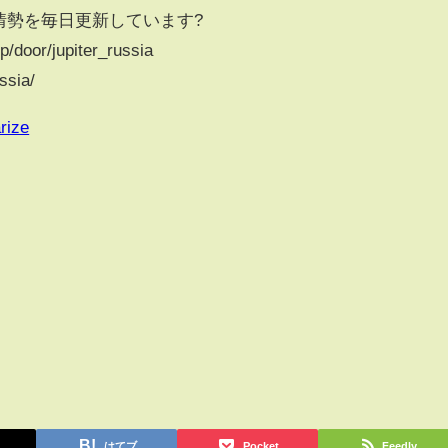
際情勢を毎日更新しています?
or/jupiter_russia
ssia/
rize
はてブ
Pocket
Feedly