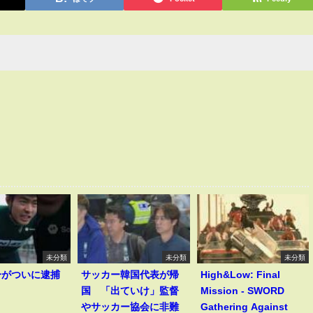
未分類
未分類
未分類
一がついに逮捕
サッカー韓国代表が帰
High&Low: Final
！
国 「出ていけ」監督
Mission - SWORD
やサッカー協会に非難
Gathering Against