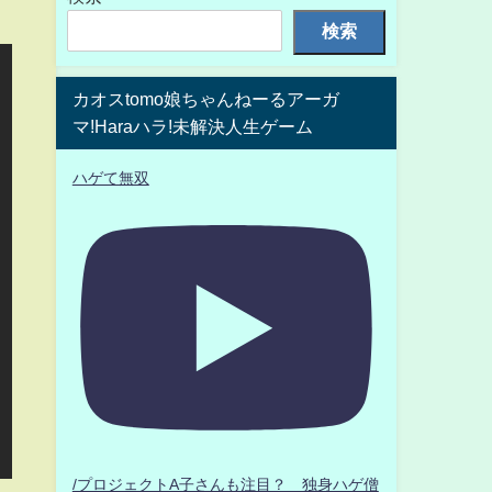
検索
カオスtomo娘ちゃんねーるアーガ
マ!Haraハラ!未解決人生ゲーム
ハゲて無双
/プロジェクトA子さんも注目？ 独身ハゲ僧