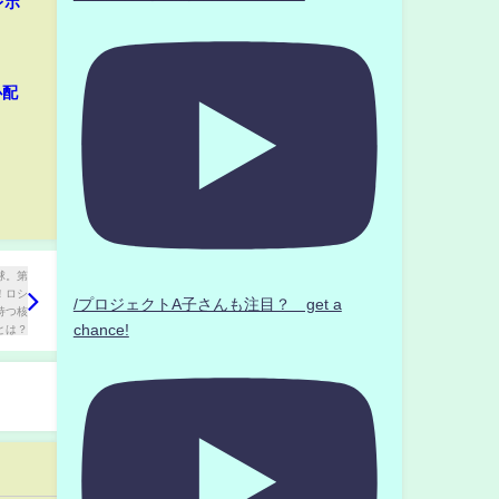
レポ
心配
/プロジェクトA子さんも注目？ get a
chance!