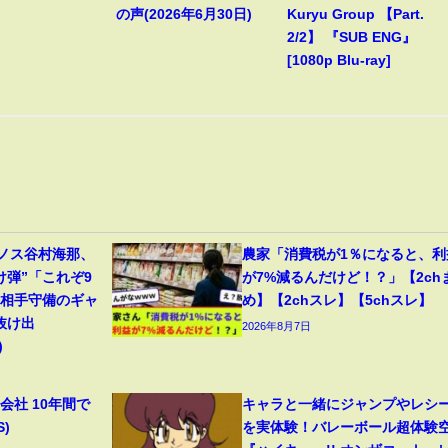
の声(2026年6月30日)
Kuryu Group 【Part.
2/2】 『SUB ENG』
[1080p Blu-ray]
リノス谷村海那、
農家「消費税が1％になると、利
け弾”「これぞ9
が7%減るんだけど！？」【2ch
」相手守備のギャ
め】【2chスレ】【5chスレ】
抜け出
2026年8月7日
)
会社 10年間で
キャラと一緒にジャンプやレシ
S)
を実体験！バレーボール超体験