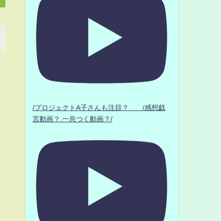
/プロジェクトA子さんも注目？ /感想戯
言動画？.一息つく動画？/