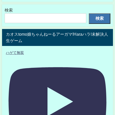
検索
検索
カオスtomo娘ちゃんねーるアーガマ!Haraハラ!未解決人
生ゲーム
ハゲて無双