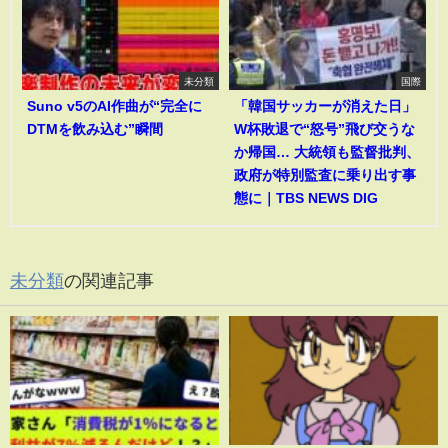
未分類
国際
Suno v5のAI作曲が“完全に
「韓国サッカーが消えた日」
DTMを飲み込む”瞬間
W杯敗退で“怒号”飛び交うな
か帰国… 大統領も監督批判、
政府が特別監査に乗り出す事
態に｜TBS NEWS DIG
未分類
の関連記事