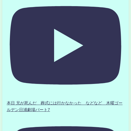
本日 兄が死んだ 葬式には行かなかった などなど 木曜ゴー
ルデン日浦劇場パート7