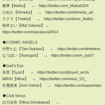
舞華【Maika】 → https://twitter.com/_Maika0324
ひめか【Himeka】 → https://twitter.com/himeka_art
テクラ【Thekla】 → https://twitter.com/toxic_thekla
桜井まい【Mai Sakurai】→
https://twitter.com/maisakurai0914
◆COSMIC ANGELS
中野たむ【Tam Nakano】 → https://twitter.com/tmtmtmx
なつぽい【Natsupoi】 → https://twitter.com/n_poi07
◆God’s Eye
朱里【Syuri】 → https://twitter.com/@syuri_wv3s
MIRAI【Mirai】 → https://twitter.com/mirai_SS_
壮麗亜美【Ami Sohrei】 → https://twitter.com/aaamintan
◆Club Venus
白川未奈【Mina Shirakawa】 →