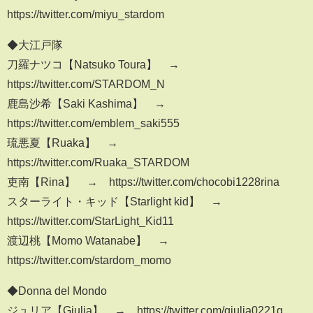
https://twitter.com/miyu_stardom
◆大江戸隊
刀羅ナツコ【Natsuko Toura】 →
https://twitter.com/STARDOM_N
鹿島沙希【Saki Kashima】 →
https://twitter.com/emblem_saki555
琉悪夏【Ruaka】 →
https://twitter.com/Ruaka_STARDOM
吏南【Rina】 → https://twitter.com/chocobi1228rina
スターライト・キッド【Starlight kid】 →
https://twitter.com/StarLight_Kid11
渡辺桃【Momo Watanabe】 →
https://twitter.com/stardom_momo
◆Donna del Mondo
ジュリア【Giulia】 → https://twitter.com/giulia0221g