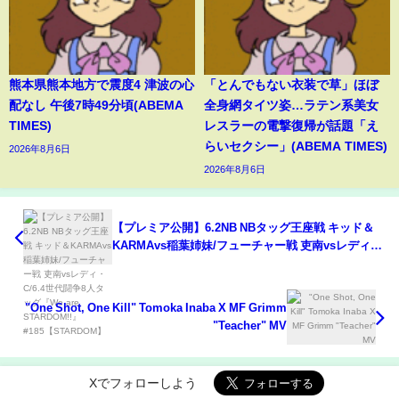
熊本県熊本地方で震度4 津波の心
「とんでもない衣装で草」ほぼ
配なし 午後7時49分頃(ABEMA
全身網タイツ姿…ラテン系美女
TIMES)
レスラーの電撃復帰が話題「え
らいセクシー」(ABEMA TIMES)
2026年8月6日
2026年8月6日
【プレミア公開】6.2NB NBタッグ王座戦 キッド＆
KARMAvs稲葉姉妹/フューチャー戦 吏南vsレディ・
C/6.4世代闘争8人タッグ『We are STARDOM!!』
#185【STARDOM】
"One Shot, One Kill" Tomoka Inaba X MF Grimm
"Teacher" MV
Xでフォローしよう