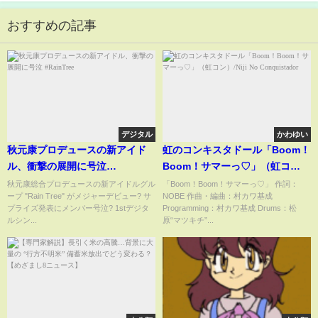
おすすめの記事
デジタル
かわゆい
秋元康プロデュースの新アイド
虹のコンキスタドール「Boom！
ル、衝撃の展開に号泣
Boom！サマーっ♡」（虹コ
#RainTree
ン）/Niji No Conquistador
秋元康総合プロデュースの新アイドルグル
「Boom！Boom！サマーっ♡」 作詞：
ープ "Rain Tree" がメジャーデビュー? サ
NOBE 作曲・編曲：村カワ基成
プライズ発表にメンバー号泣? 1stデジタ
Programming：村カワ基成 Drums：松
ルシン...
原“マツキチ”...