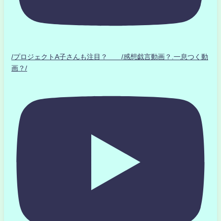
/プロジェクトA子さんも注目？ /感想戯言動画？.一息つく動
画？/