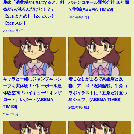
農家「消費税が1％になると、利
パチンコホール運営会社 10年間
益が7%減るんだけど！？」
で半減(ABEMA TIMES)
【2chまとめ】【2chスレ】
2026年8月7日
【5chスレ】
2026年8月7日
キャラと一緒にジャンプやレシ
着こなしがまるで高級店と反
ーブを実体験！バレーボール超
響、アニメ『呪術廻戦』牛角コ
体験空間『ハイキュー!! オンザ
ラボイラストに「五条だけ五つ
コート』レポート(ABEMA
星シェフ」(ABEMA TIMES)
TIMES)
2026年8月6日
2026年8月6日