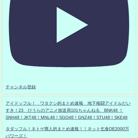
チャンネル登録
アイドッフル！ ワタクシ的まとめ速報 地下格闘アイドルだい
すき！23 ひうらのアニメ放送局101ちゃんねる BNK48 ！
SNH48！JKT48！MNL48！SGO48！GNZ48！STU48！SKE48
タダッフル！ネトゲ廃人的まとめ速報！！ネット乞食DE2000万
パワーズ！