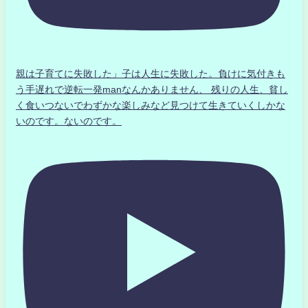
親は子育てに失敗した」子は人生に失敗した。負けに気付きも
う手遅れで逆転一発manなんかありません、 残りの人生、貧し
く食いつないでわずかな楽しみなど見つけて生きていくしかな
いのです。ないのです。