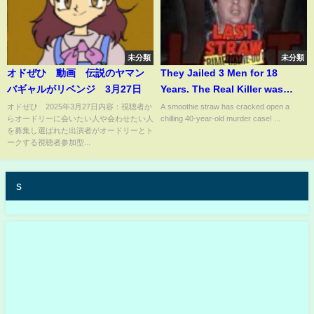
未分類
未分類
オドぜひ 動画 伝説のヤマン
They Jailed 3 Men for 18
バギャルがリベンジ 3月27日
Years. The Real Killer was
Caught by his Trash
オドぜひ 2025年3月27日内容：視聴者か
A smoothie straw has cracked open a
らオードリーに会いたい人や会わせたい人
chilling 40-year-old murder case! ...
を募集し選ばれた出演者がオードリーとト
ークする視聴者参加型...
s