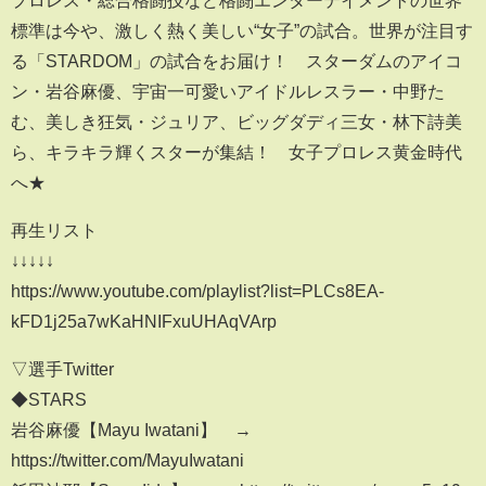
標準は今や、激しく熱く美しい“女子”の試合。世界が注目す
る「STARDOM」の試合をお届け！ スターダムのアイコ
ン・岩谷麻優、宇宙一可愛いアイドルレスラー・中野た
む、美しき狂気・ジュリア、ビッグダディ三女・林下詩美
ら、キラキラ輝くスターが集結！ 女子プロレス黄金時代
へ★
再生リスト
↓↓↓↓↓
https://www.youtube.com/playlist?list=PLCs8EA-
kFD1j25a7wKaHNIFxuUHAqVArp
▽選手Twitter
◆STARS
岩谷麻優【Mayu Iwatani】 →
https://twitter.com/MayuIwatani