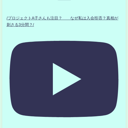
/プロジェクトA子さんも注目？ なぜ私は入会拒否？真相が
刺さる3分間？/