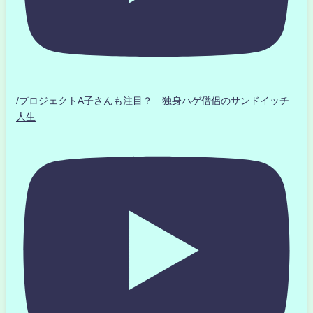
/プロジェクトA子さんも注目？ 独身ハゲ僧侶のサンドイッチ
人生