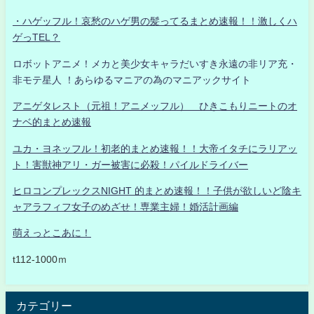
・ハゲッフル！哀愁のハゲ男の髪ってるまとめ速報！！激しくハ
ゲっTEL？
ロボットアニメ！メカと美少女キャラだいすき永遠の非リア充・
非モテ星人 ！あらゆるマニアの為のマニアックサイト
アニゲタレスト（元祖！アニメッフル） ひきこもりニートのオ
ナベ的まとめ速報
ユカ・ヨネッフル！初老的まとめ速報！！大帝イタチにラリアッ
ト！害獣神アリ・ガー被害に必殺！パイルドライバー
ヒロコンプレックスNIGHT 的まとめ速報！！子供が欲しいど陰キ
ャアラフィフ女子のめざせ！専業主婦！婚活計画編
萌えっとこあに！
t112-1000ｍ
カテゴリー