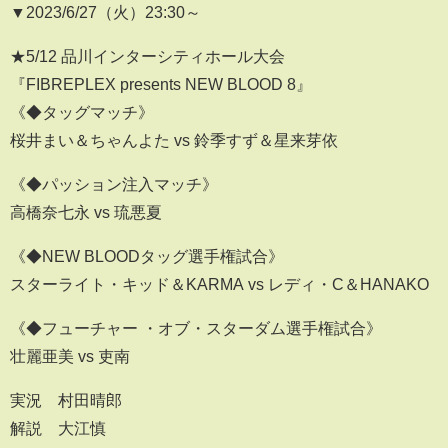
▼2023/6/27（火）23:30​​​​​​​​​​～
★5/12 品川インターシティホール大会
『FIBREPLEX presents NEW BLOOD 8』
《◆タッグマッチ》
桜井まい＆ちゃんよた vs 鈴季すず＆星来芽依
《◆パッション注入マッチ》
高橋奈七永 vs 琉悪夏
《◆NEW BLOODタッグ選手権試合》
スターライト・キッド＆KARMA vs レディ・C＆HANAKO
《◆フューチャー ・オブ・スターダム選手権試合》
壮麗亜美 vs 吏南
実況 村田晴郎
解説 大江慎