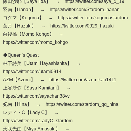
飯田沙耶【Saya Iida】 → https://twitter.com/saya_5_19
羽南【Hanan】 → https://twitter.com/Stardom_hanan
コグマ【Koguma】 → https://twitter.com/kogumastardom
葉月【Hazuki】 → https://twitter.com/0929_hazuki
向後桃【Momo Kohgo】 →
https://twitter.com/momo_kohgo
◆Queen’s Quest
林下詩美【Utami Hayashishita】 →
https://twitter.com/utami0914
AZM【Azumi】 → https://twitter.com/azumikan1411
上谷沙弥【Saya Kamitani】 →
https://twitter.com/sayachan38vv
妃南【Hina】 → https://twitter.com/stardom_qq_hina
レディ・C【Lady C】 →
https://twitter.com/LadyC_stardom
天咲光由【Miyu Amasaki】 →