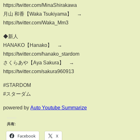
https://twitter.com/MinaShirakawa
月山 和香【Waka Tsukiyama】 →
https://twitter.com/Waka_Mm3
◆新人
HANAKO【Hanako】 →
https://twitter.com/hanako_stardom
さくらあや【Aya Sakura】 →
https://twitter.com/sakura960913
#STARDOM
#スターダム
powered by
Auto Youtube Summarize
共有:
Facebook
X