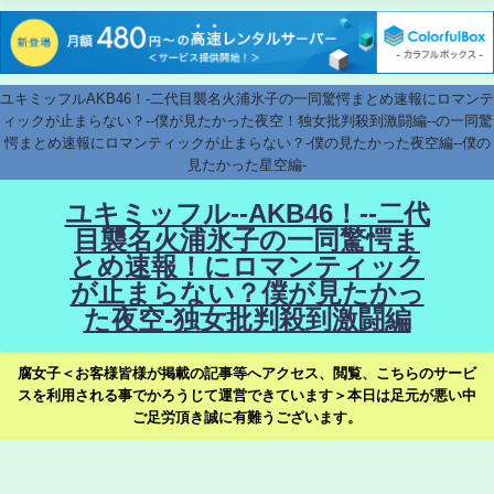
ユキミッフルAKB46！-二代目襲名火浦氷子の一同驚愕まとめ速報にロマンテ
ィックが止まらない？--僕が見たかった夜空！独女批判殺到激闘編--の一同驚
愕まとめ速報にロマンティックが止まらない？-僕の見たかった夜空編--僕の
見たかった星空編-
ユキミッフル--AKB46！--二代
目襲名火浦氷子の一同驚愕ま
とめ速報！にロマンティック
が止まらない？僕が見たかっ
た夜空-独女批判殺到激闘編
腐女子＜お客様皆様が掲載の記事等へアクセス、閲覧、こちらのサービ
スを利用される事でかろうじて運営できています＞本日は足元が悪い中
ご足労頂き誠に有難うございます。