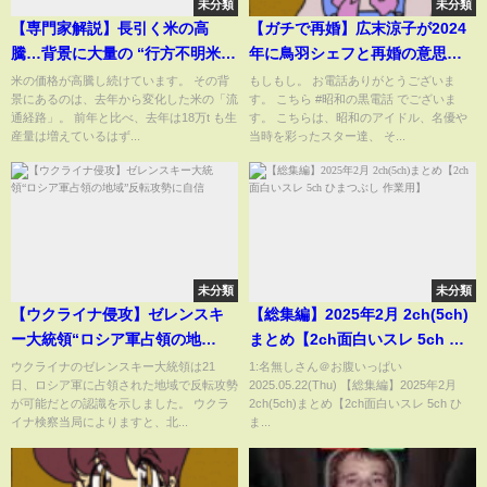
未分類
未分類
【専門家解説】長引く米の高
【ガチで再婚】広末涼子が2024
騰…背景に大量の “行方不明米”
年に鳥羽シェフと再婚の意思を
備蓄米放出でどう変わる？【め
固めた理由がやばい…鳥羽シェ
米の価格が高騰し続けています。 その背
もしもし。 お電話ありがとうございま
景にあるのは、去年から変化した米の「流
す。 こちら #昭和の黒電話 でございま
ざまし8ニュース】
フが語る広末涼子とのこれまで
通経路」。 前年と比べ、去年は18万t も生
す。 こちらは、昭和のアイドル、名優や
と今後に耳を疑う…！？このま
産量は増えているはず...
当時を彩ったスター達、 そ...
まで本当にいいの…？
未分類
未分類
【ウクライナ侵攻】ゼレンスキ
【総集編】2025年2月 2ch(5ch)
ー大統領“ロシア軍占領の地
まとめ【2ch面白いスレ 5ch ひ
域”反転攻勢に自信
まつぶし 作業用】
ウクライナのゼレンスキー大統領は21
1:名無しさん＠お腹いっぱい
日、ロシア軍に占領された地域で反転攻勢
2025.05.22(Thu) 【総集編】2025年2月
が可能だとの認識を示しました。 ウクラ
2ch(5ch)まとめ【2ch面白いスレ 5ch ひ
イナ検察当局によりますと、北...
ま...