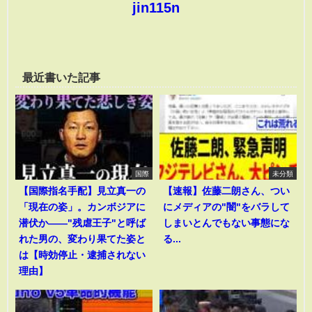
jin115n
最近書いた記事
国際
未分類
【国際指名手配】見立真一の
【速報】佐藤二朗さん、つい
「現在の姿」。カンボジアに
にメディアの"闇"をバラして
潜伏か――"残虐王子"と呼ば
しまいとんでもない事態にな
れた男の、変わり果てた姿と
る...
は【時効停止・逮捕されない
理由】