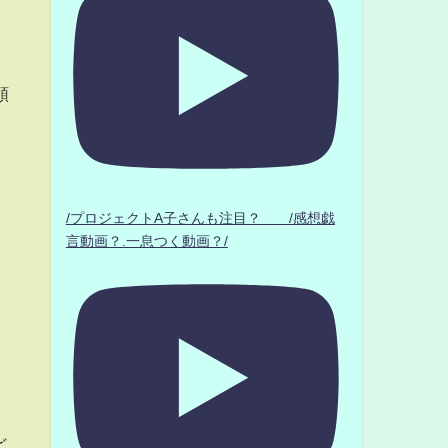
頼
/プロジェクトA子さんも注目？ /感想戯
言動画？.一息つく動画？/
ど