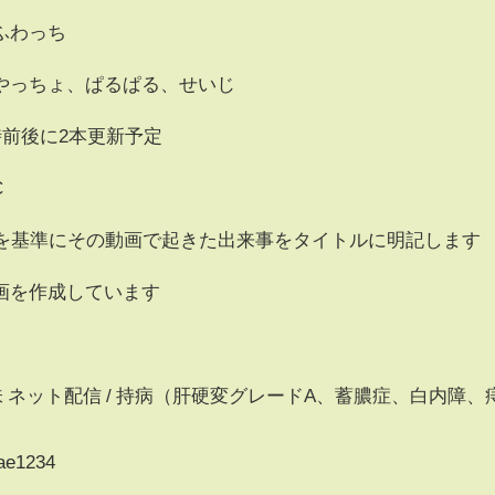
ふわっち
っちょ、ぱるぱる、せいじ
時前後に2本更新予定
C
集を基準にその動画で起きた出来事をタイトルに明記します
画を作成しています
/ 趣味 ネット配信 / 持病（肝硬変グレードA、蓄膿症、白内障、
bae1234