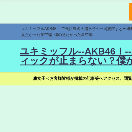
ユキミッフルAKB46！-二代目襲名火浦氷子の一同驚愕まとめ
見たかった夜空編--僕の見たかった星空編-
ユキミッフル--AKB46
ィックが止まらない？僕が
腐女子＜お客様皆様が掲載の記事等へアクセス、閲覧