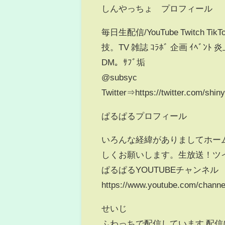
しんやっちょ プロフィール
毎日生配信/YouTube Twitch Tik
技。TV 雑誌 ｺﾗﾎﾞ 企画 ｲﾍﾞﾝ
DM。ｻﾌﾞ垢
@subsyc
Twitter⇒https://twitter.com/shin
ぱるぱるプロフィール
いろんな経緯がありましてホーム
しくお願いします。生放送！ツイキャス！ht
ぱるぱるYOUTUBEチャンネル
https://www.youtube.com/channe
せいじ
ふわっちで配信しています 配