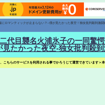
速報にロマンティックが止まらない？--僕が見たかった夜空！独女批判殺到激闘
！--二代目襲名火浦氷子の一同
見たかった夜空-独女批判殺到
、こちらのサービスを利用される事でかろうじて運営できています＞本