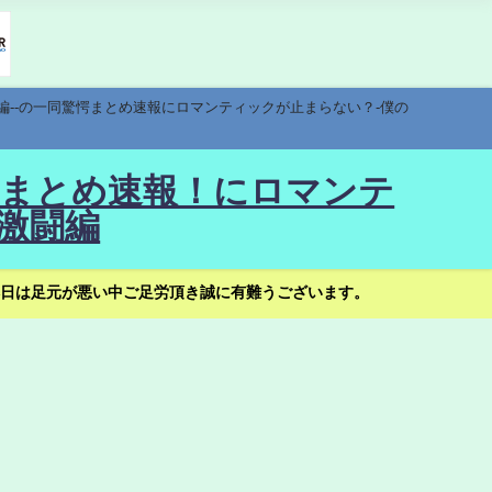
編--の一同驚愕まとめ速報にロマンティックが止まらない？-僕の
驚愕まとめ速報！にロマンテ
激闘編
日は足元が悪い中ご足労頂き誠に有難うございます。