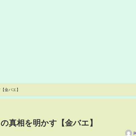
す【金バエ】
リの真相を明かす【金バエ】
j