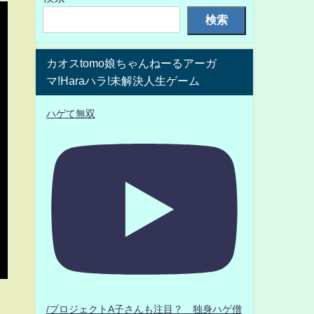
検索
カオスtomo娘ちゃんねーるアーガ
マ!Haraハラ!未解決人生ゲーム
ハゲて無双
/プロジェクトA子さんも注目？ 独身ハゲ僧