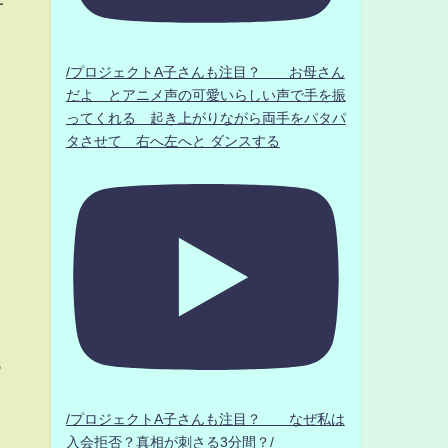
/プロジェクトA子さんも注目？ お母さん
だよ とアニメ声の可愛いらしい声で手を振
ってくれる 起き上がりながら両手をパタパ
タさせて 右へ左へと ダンスする
し
っ
ま
/プロジェクトA子さんも注目？ なぜ私は
入会拒否？真相が刺さる3分間？/