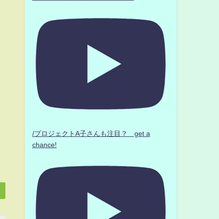
/プロジェクトA子さんも注目？ get a
chance!