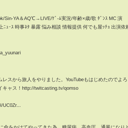
Tok/Sin-YA＆AQ℃→LIVE/ｹﾞ-ﾑ実況/年齢×歳/歌 ﾀﾞﾝｽ MC 演
ﾄ 炎上ﾆｭｰｽ 時事ﾈﾀ 暴露 悩み相談 情報提供 何でも屋ｯﾁｮ 出演依
ya_yuunari
レスから旅人をやりました。YouTubeもはじめたのでよろ
tp://twitcasting.tv/qomso
l/UC0Zr...
信に命をかけてやってきた為、糖尿病、高血圧、通風になり