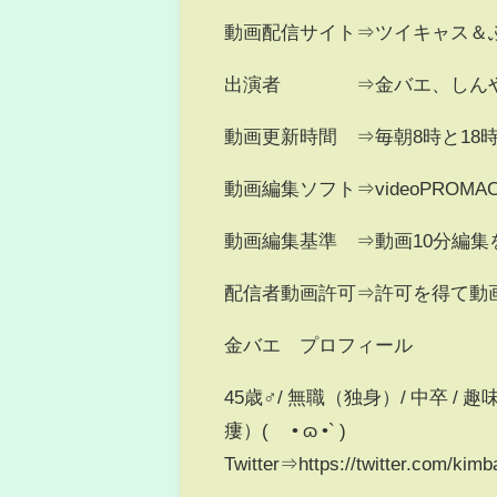
動画配信サイト⇒ツイキャス＆
出演者 ⇒金バエ、しんや
動画更新時間 ⇒毎朝8時と18
動画編集ソフト⇒videoPROMA
動画編集基準 ⇒動画10分編
配信者動画許可⇒許可を得て動
金バエ プロフィール
45歳♂/ 無職（独身）/ 中卒 
瘻）( ´• ɷ •` )
Twitter⇒https://twitter.com/kim