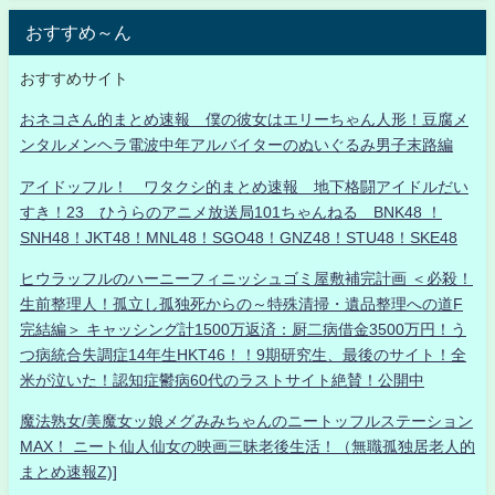
おすすめ～ん
おすすめサイト
おネコさん的まとめ速報 僕の彼女はエリーちゃん人形！豆腐メ
ンタルメンヘラ電波中年アルバイターのぬいぐるみ男子末路編
アイドッフル！ ワタクシ的まとめ速報 地下格闘アイドルだい
すき！23 ひうらのアニメ放送局101ちゃんねる BNK48 ！
SNH48！JKT48！MNL48！SGO48！GNZ48！STU48！SKE48
ヒウラッフルのハーニーフィニッシュゴミ屋敷補完計画 ＜必殺！
生前整理人！孤立し孤独死からの～特殊清掃・遺品整理への道F
完結編＞ キャッシング計1500万返済：厨二病借金3500万円！う
つ病統合失調症14年生HKT46！！9期研究生、最後のサイト！全
米が泣いた！認知症鬱病60代のラストサイト絶賛！公開中
魔法熟女/美魔女ッ娘メグみみちゃんのニートッフルステーション
MAX！ ニート仙人仙女の映画三昧老後生活！（無職孤独居老人的
まとめ速報Z)]