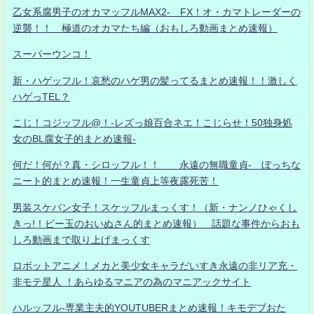
乙女系腐男子のオカマッフルMAX2- FX！オ・カマトレーダーの
逆襲！！ 極道のオカマたち編（おもしろ動画まとめ速報）
スーパーウンコ！
新・ハゲッフル！哀愁のハゲ男の髪ってるまとめ速報！！激しく
ハゲっTEL？
こじ！コジッフル@！-レズっ娘百合ネエ！こじらせ！50独身処
女のBL腐女子的まとめ速報-
何だ！何が？真・シロッフル！！ 永遠の無職童貞- ぼっちな
ニート的まとめ速報！一生童貞上等夜露死苦！
男装スケバン女子！スケッフルまっくす！（新・ナンノひゃくし
きっ!！ビー玉のおいぬさん的まとめ速報） 話題な事件からおも
しろ動画まで取り上げまっくす
ロボットアニメ！メカと美少女キャラだいすき永遠の非リア充・
非モテ星人 ！あらゆるマニアの為のマニアックサイト
ハルッフル-専業主夫的YOUTUBERまとめ速報！キモデブおた