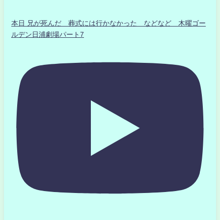
本日 兄が死んだ 葬式には行かなかった などなど 木曜ゴー
ルデン日浦劇場パート7