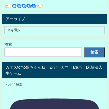
アーカイブ
検索
検索
カオスtomo娘ちゃんねーるアーガマ!Haraハラ!未解決人
生ゲーム
ハゲて無双