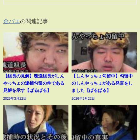
金バエ
の関連記事
【組長の見解】魂道組長がしん
【しんやっちょ勾留中】勾留中
やっちょの逮捕勾留の件である
のしんやっちょがある発言をし
見解を示す【ぱるぱる】
ました【ぱるぱる】
2026年3月22日
2026年3月22日