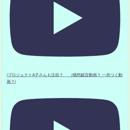
/プロジェクトA子さんも注目？ /感想戯言動画？.一息つく動
画？/