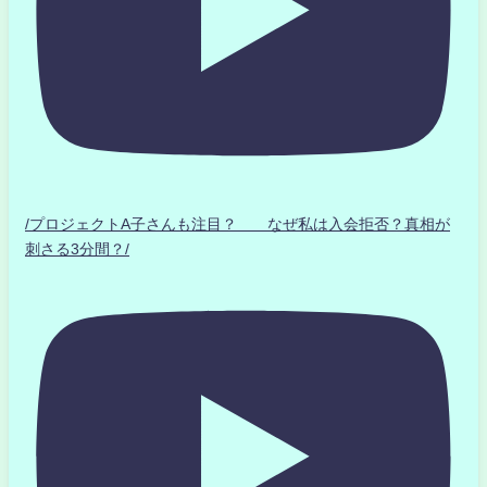
/プロジェクトA子さんも注目？ なぜ私は入会拒否？真相が
刺さる3分間？/