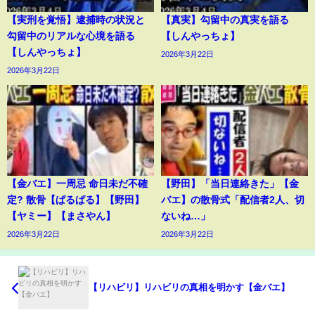
【実刑を覚悟】逮捕時の状況と
【真実】勾留中の真実を語る
勾留中のリアルな心境を語る
【しんやっちょ】
【しんやっちょ】
2026年3月22日
2026年3月22日
【金バエ】一周忌 命日未だ不確
【野田】「当日連絡きた」【金
定? 散骨【ぱるぱる】【野田】
バエ】の散骨式「配信者2人、切
【ヤミー】【まさやん】
ないね…」
2026年3月22日
2026年3月22日
【リハビリ】リハビリの真相を明かす【金バエ】