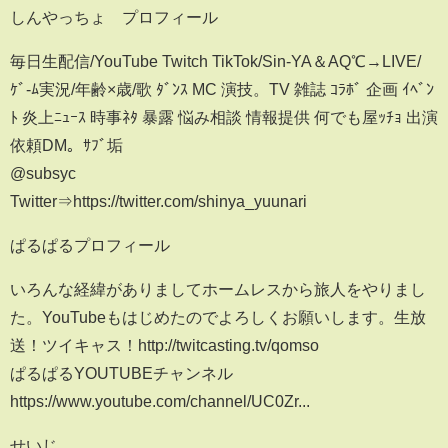
しんやっちょ プロフィール
毎日生配信/YouTube Twitch TikTok/Sin-YA＆AQ℃→LIVE/
ｹﾞ-ﾑ実況/年齢×歳/歌 ﾀﾞﾝｽ MC 演技。TV 雑誌 ｺﾗﾎﾞ 企画 ｲﾍﾞﾝ
ﾄ 炎上ﾆｭｰｽ 時事ﾈﾀ 暴露 悩み相談 情報提供 何でも屋ｯﾁｮ 出演
依頼DM。ｻﾌﾞ垢
@subsyc
Twitter⇒https://twitter.com/shinya_yuunari
ぱるぱるプロフィール
いろんな経緯がありましてホームレスから旅人をやりまし
た。YouTubeもはじめたのでよろしくお願いします。生放
送！ツイキャス！http://twitcasting.tv/qomso
ぱるぱるYOUTUBEチャンネル
https://www.youtube.com/channel/UC0Zr...
せいじ