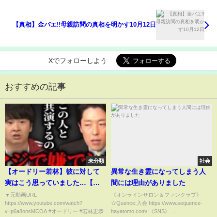
【真相】金バエ!!母親訪問の真相を明かす10月12日
Xでフォローしよう
おすすめの記事
未分類
社会
【オードリー若林】彼に対して
異常な生き霊になってしまう人
実はこう思っていました…【中
間には理由がありました
田敦彦 切り抜き】
▼元動画URL
《オンラインサロン＆ファンクラブ》
https://www.youtube.com/watch?
☆Quence:入会 https://www.sequence-
v=p6a8onsMCOA #オードリー #若林正恭
hayatomo.com/ 《SNS》 ...