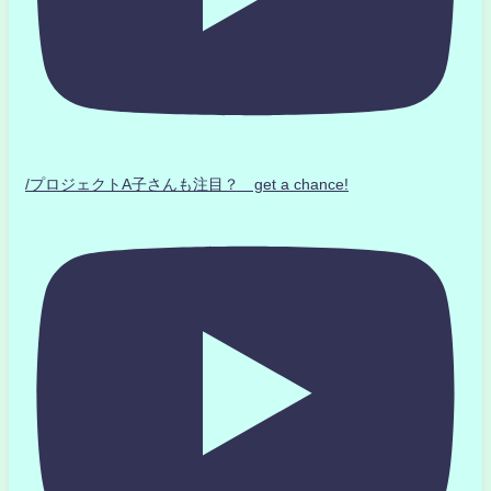
/プロジェクトA子さんも注目？ get a chance!