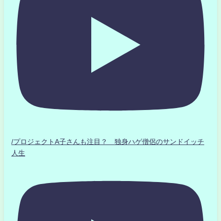
/プロジェクトA子さんも注目？ 独身ハゲ僧侶のサンドイッチ
人生