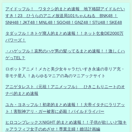
アイドッフル！ ワタクシ的まとめ速報 地下格闘アイドルだい
すき！23 ひうらのアニメ放送局101ちゃんねる BNK48 ！
SNH48！JKT48！MNL48！SGO48！GNZ48！STU48！SKE48
タダッフル！ネトゲ廃人的まとめ速報！！ネット乞食DE2000万
パワーズ！
・ハゲッフル！哀愁のハゲ男の髪ってるまとめ速報！！激しくハ
ゲっTEL？
ロボットアニメ！メカと美少女キャラだいすき永遠の非リア充・
非モテ星人 ！あらゆるマニアの為のマニアックサイト
アニゲタレスト（元祖！アニメッフル） ひきこもりニートのオ
ナベ的まとめ速報
ユカ・ヨネッフル！初老的まとめ速報！！大帝イタチにラリアッ
ト！害獣神アリ・ガー被害に必殺！パイルドライバー
ヒロコンプレックスNIGHT 的まとめ速報！！子供が欲しいど陰キ
ャアラフィフ女子のめざせ！専業主婦！婚活計画編