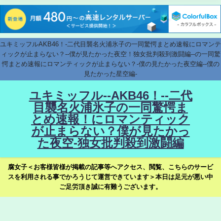
ユキミッフルAKB46！-二代目襲名火浦氷子の一同驚愕まとめ速報にロマンテ
ィックが止まらない？--僕が見たかった夜空！独女批判殺到激闘編--の一同驚
愕まとめ速報にロマンティックが止まらない？-僕の見たかった夜空編--僕の
見たかった星空編-
ユキミッフル--AKB46！--二代
目襲名火浦氷子の一同驚愕ま
とめ速報！にロマンティック
が止まらない？僕が見たかっ
た夜空-独女批判殺到激闘編
腐女子＜お客様皆様が掲載の記事等へアクセス、閲覧、こちらのサービ
スを利用される事でかろうじて運営できています＞本日は足元が悪い中
ご足労頂き誠に有難うございます。