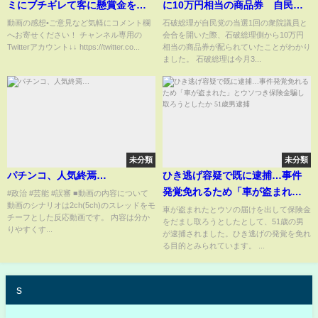
ミにブチギレて客に懸賞金を書
に10万円相当の商品券 自民党
けた結果、大炎上してGoogleか
関係者「本当にセンスがない」
動画の感想•ご意見など気軽にコメント欄
石破総理が自民党の当選1回の衆院議員と
へお寄せください！ チャンネル専用の
会合を開いた際、石破総理側から10万円
らページを削除され世界的にも
「印象、時期ともに最悪」 野党
Twitterアカウント↓↓ https://twitter.co...
相当の商品券が配られていたことがわかり
炎上してしまうw【ゆっくり解
の反発必至｜TBS NEWS DIG
ました。 石破総理は今月3...
説】
未分類
未分類
パチンコ、人気終焉…
ひき逃げ容疑で既に逮捕…事件
発覚免れるため「車が盗まれ
#政治 #芸能 #誤審 ■動画の内容について
動画のシナリオは2ch(5ch)のスレッドをモ
た」とウソつき保険金騙し取ろ
車が盗まれたとウソの届けを出して保険金
チーフとした反応動画です。 内容は分か
をだまし取ろうとしたとして、51歳の男
うとしたか 51歳男逮捕
りやすくす...
が逮捕されました。ひき逃げの発覚を免れ
る目的とみられています。 ...
s