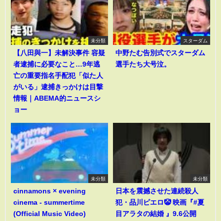
未分類
スターダム
【八田與一】未解決事件 容疑
中野たむ告別式でスターダム
者逮捕に必要なこと…9年逃
選手たち大号泣。
亡の重要指名手配犯「似た人
がいる」逮捕きっかけは目撃
情報｜ABEMA的ニュースシ
ョー
未分類
未分類
cinnamons × evening
日本を震撼させた連続殺人
cinema - summertime
犯・品川ピエロ🤡 映画『#夏
(Official Music Video)
目アラタの結婚 』9.6公開