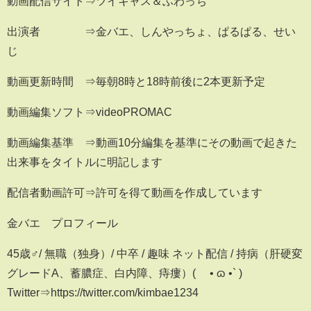
動画配信サイト⇒ツイキャス＆ふわっち
出演者 ⇒金バエ、しんやっちょ、ぱるぱる、せい
じ
動画更新時間 ⇒毎朝8時と18時前後に2本更新予定
動画編集ソフト⇒videoPROMAC
動画編集基準 ⇒動画10分編集を基準にその動画で起きた
出来事をタイトルに明記します
配信者動画許可⇒許可を得て動画を作成しています
金バエ プロフィール
45歳♂/ 無職（独身）/ 中卒 / 趣味 ネット配信 / 持病（肝硬変
グレードA、蓄膿症、白内障、痔瘻）( ´• ɷ •` )
Twitter⇒https://twitter.com/kimbae1234