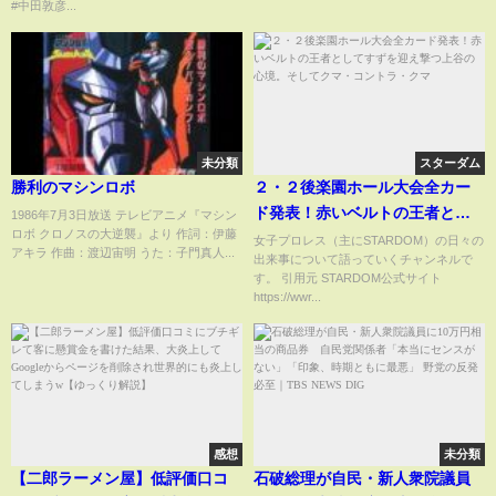
#中田敦彦...
未分類
スターダム
勝利のマシンロボ
２・２後楽園ホール大会全カー
ド発表！赤いベルトの王者とし
1986年7月3日放送 テレビアニメ『マシン
ロボ クロノスの大逆襲』より 作詞：伊藤
てすずを迎え撃つ上谷の心境。
女子プロレス（主にSTARDOM）の日々の
アキラ 作曲：渡辺宙明 うた：子門真人...
出来事について語っていくチャンネルで
そしてクマ・コントラ・クマ
す。 引用元 STARDOM公式サイト
https://wwr...
感想
未分類
【二郎ラーメン屋】低評価口コ
石破総理が自民・新人衆院議員