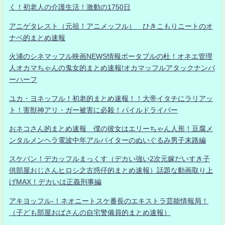
く！初老人の介護生活！激動の1750日
アニゲタレスト（元祖！アニメッフル） ひきこもりニートのオ
ナベ的まとめ速報
火浦のシネマッフル映画NEWS情報ポータブルの杜！オネエ管理
人オカマちゃんの鬼女的まとめ速報!オカマッフルアタックナンバ
ーハーフ
ユカ・ヨネッフル！初老的まとめ速報！！大帝イタチにラリアッ
ト！害獣神アリ・ガー被害に必殺！パイルドライバー
おネコさん的まとめ速報 僕の彼女はエリーちゃん人形！豆腐メ
ンタルメンヘラ電波中年アルバイターのぬいぐるみ男子末路編
スケバン！デカッフルまっくす（デカい強い2次元嫁だいすき子
供部屋おじさんヒロシ之古惑仔的まとめ速報）話題な動画取り上
げMAX！デカいは正義刑事編
アキヨッフル-！ネオニートスケ番長のエキストラ芸能情報局！
（子ども部屋おばさんの自宅警備員的まとめ速報）