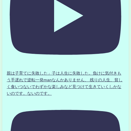
親は子育てに失敗した」子は人生に失敗した。負けに気付きも
う手遅れで逆転一発manなんかありません、 残りの人生、貧し
く食いつないでわずかな楽しみなど見つけて生きていくしかな
いのです。ないのです。