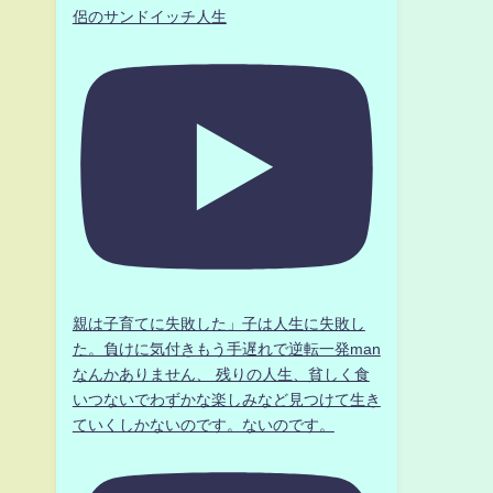
侶のサンドイッチ人生
親は子育てに失敗した」子は人生に失敗し
た。負けに気付きもう手遅れで逆転一発man
なんかありません、 残りの人生、貧しく食
いつないでわずかな楽しみなど見つけて生き
ていくしかないのです。ないのです。