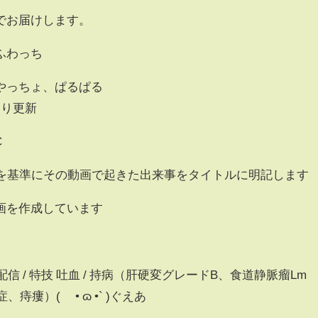
でお届けします。
ふわっち
っちょ、ぱるぱる
より更新
C
集を基準にその動画で起きた出来事をタイトルに明記します
画を作成しています
ネット配信 / 特技 吐血 / 持病（肝硬変グレードB、食道静脈瘤Lm
瘻）( ´• ɷ •` )ぐえあ