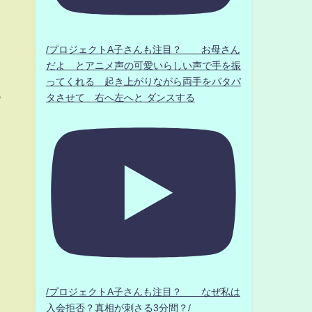
し
/プロジェクトA子さんも注目？ お母さん
だよ とアニメ声の可愛いらしい声で手を振
ってくれる 起き上がりながら両手をパタパ
っ
タさせて 右へ左へと ダンスする
ま
/プロジェクトA子さんも注目？ なぜ私は
入会拒否？真相が刺さる3分間？/