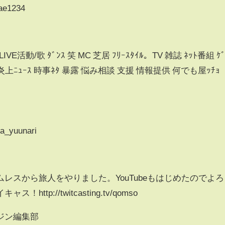
bae1234
k/LIVE活動/歌 ﾀﾞﾝｽ 笑 MC 芝居 ﾌﾘｰｽﾀｲﾙ。TV 雑誌 ﾈｯﾄ番組 ｹﾞ
ﾝﾄ 炎上ﾆｭｰｽ 時事ﾈﾀ 暴露 悩み相談 支援 情報提供 何でも屋ｯﾁｮ
ya_yuunari
レスから旅人をやりました。YouTubeもはじめたのでよろ
tp://twitcasting.tv/qomso
ジン編集部