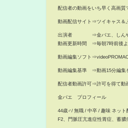
配信者の動画をいち早く高画質
動画配信サイト⇒ツイキャス＆
出演者 ⇒金バエ、しんや
動画更新時間 ⇒毎朝7時前後
動画編集ソフト⇒videoPROMA
動画編集基準 ⇒動画15分編
配信者動画許可⇒許可を得て動
金バエ プロフィール
44歳♂/ 無職 / 中卒 / 趣味 
F2、門脈圧亢進症性胃症、蓄膿症、痔