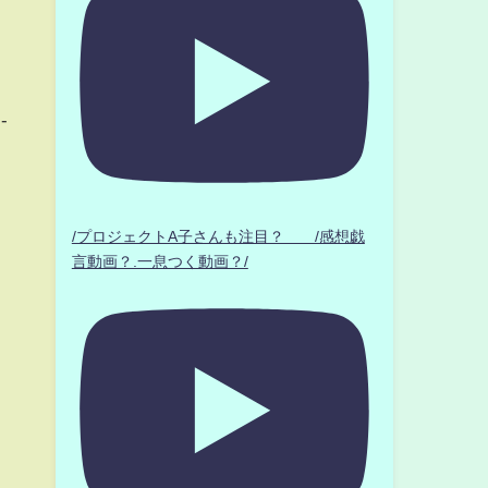
-
/プロジェクトA子さんも注目？ /感想戯
言動画？.一息つく動画？/