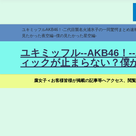
ユキミッフルAKB46！-二代目襲名火浦氷子の一同驚愕まとめ
見たかった夜空編--僕の見たかった星空編-
ユキミッフル--AKB46
ィックが止まらない？僕が
腐女子＜お客様皆様が掲載の記事等へアクセス、閲覧