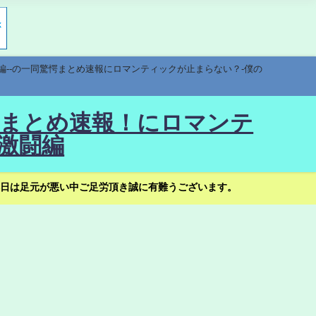
編--の一同驚愕まとめ速報にロマンティックが止まらない？-僕の
驚愕まとめ速報！にロマンテ
激闘編
日は足元が悪い中ご足労頂き誠に有難うございます。