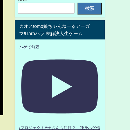
検索
カオスtomo娘ちゃんねーるアーガ
マ!Haraハラ!未解決人生ゲーム
ハゲて無双
/プロジェクトA子さんも注目？ 独身ハゲ僧