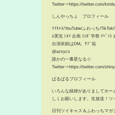
Twitter⇒https://twitter.com/kim
しんやっちょ プロフィール
ﾂｲｷｬｽ/YouTube/ふわっち/TikTo
ﾑ実況 ｼﾈﾏ 企画 ｺﾗﾎﾞ学祭 ｲﾍﾞ
出演依頼はDM。ｻﾌﾞ垢
@azsycs
誰かの一番星なる☆
Twitter⇒https://twitter.com/shin
ぱるぱるプロフィール
いろんな経緯がありましてホーム
しくお願いします。生放送！ツイキャス！ht
日刊ツイキャス＆ふわっちマガ