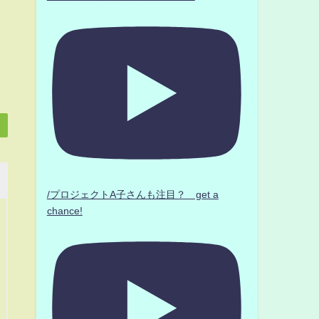
/プロジェクトA子さんも注目？ get a
chance!