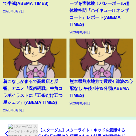
で半減(ABEMA TIMES)
ーブを実体験！バレーボール超
体験空間『ハイキュー!! オンザ
2026年8月7日
コート』レポート(ABEMA
TIMES)
2026年8月6日
着こなしがまるで高級店と反
熊本県熊本地方で震度4 津波の心
響、アニメ『呪術廻戦』牛角コ
配なし 午後7時49分頃(ABEMA
ラボイラストに「五条だけ五つ
TIMES)
星シェフ」(ABEMA TIMES)
2026年8月6日
2026年8月6日
【スターダム】スターライト・キッドを意識する