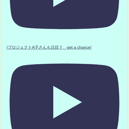
/プロジェクトA子さんも注目？ get a chance!