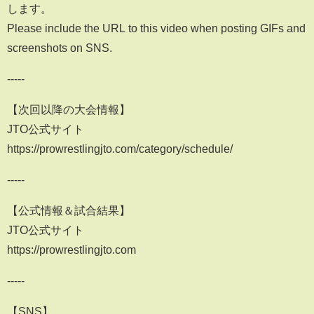
します。
Please include the URL to this video when posting GIFs and
screenshots on SNS.
-----
【次回以降の大会情報】
JTO公式サイト
https://prowrestlingjto.com/category/schedule/
-----
【公式情報＆試合結果】
JTO公式サイト
https://prowrestlingjto.com
-----
【SNS】