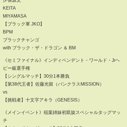
夕張源太
KEITA
MIYAMASA
【ブラック軍 JKO】
BPM
ブラックチャンゴ
with ブラック・ザ・ドラゴン ＆ BM
《セミファイナル》インディペンデント・ワールド・Jrヘ
ビー級選手権
【シングルマッチ】30分1本勝負
【第38代王者】佐藤光留（パンクラスMISSION）
vs
【挑戦者】十文字アキラ（GENESIS）
《メインイベント》稲葉姉妹初凱旋スペシャルタッグマッ
チ