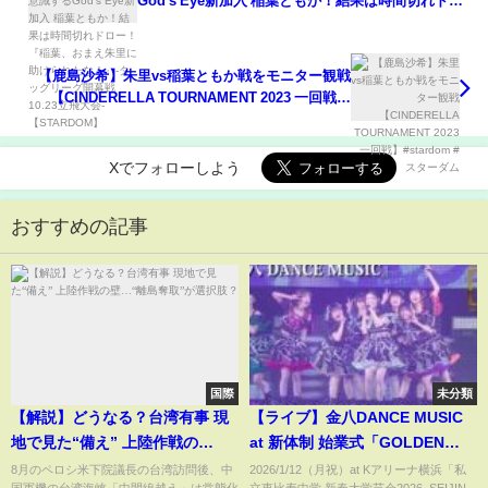
God's Eye新加入 稲葉ともか！結果は時間切れドロ
ー！『稲葉、おまえ朱里に助けられたな！』-タッグ
リーグ開幕戦 10.23立飛大会-【STARDOM】
【鹿島沙希】朱里vs稲葉ともか戦をモニター観戦
【CINDERELLA TOURNAMENT 2023 一回戦】
#stardom #スターダム
Xでフォローしよう
おすすめの記事
国際
未分類
【解説】どうなる？台湾有事 現
【ライブ】金八DANCE MUSIC
地で見た“備え” 上陸作戦の
at 新体制 始業式「GOLDEN
壁…“離島奪取”が選択肢？
EIGHT―new again―」
8月のペロシ米下院議長の台湾訪問後、中
2026/1/12（月祝）at Kアリーナ横浜「私