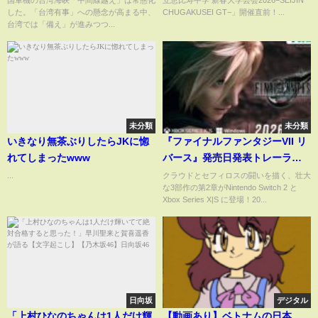
国軍機の台湾海峡「中間線越え」は常態化
立恵比寿中学 新春大学芸会2026−SEIJIN
した。「台湾有事」への懸念が高まる中、
CHUGAKUSEI GT−」開催直前！...
台湾では「備え」が進みつつ...
未分類
未分類
いきなり無茶ぶりしたらJKに惚
『ファイナルファンタジーVII リ
れてしまったwww
バース』発売日発表トレーラー
｜Nintendo Switch™ 2 版 /
...
クラウドとセフィロスの闘いを描く、壮大
な3部作の第2章がNintendo Switch 2 と
Xbox Series X|S版
Xbox Series X|S に登場！20...
日向坂
デジタル
「上村ひなのちゃんは1人だけ輝
【動画あり】ベトナムの日本