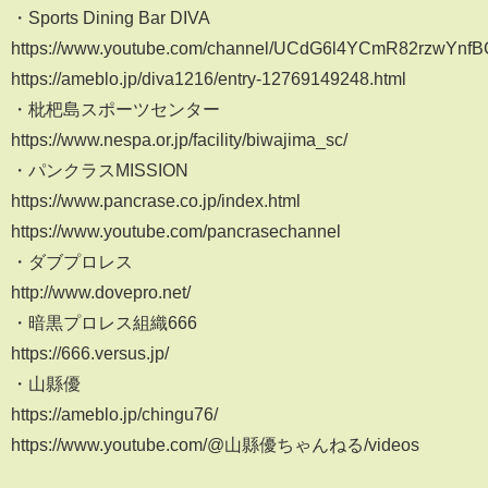
・Sports Dining Bar DIVA
https://www.youtube.com/channel/UCdG6l4YCmR82rzwYnf
https://ameblo.jp/diva1216/entry-12769149248.html
・枇杷島スポーツセンター
https://www.nespa.or.jp/facility/biwajima_sc/
・パンクラスMISSION
https://www.pancrase.co.jp/index.html
https://www.youtube.com/pancrasechannel
・ダブプロレス
http://www.dovepro.net/
・暗黒プロレス組織666
https://666.versus.jp/
・山縣優
https://ameblo.jp/chingu76/
https://www.youtube.com/@山縣優ちゃんねる/videos