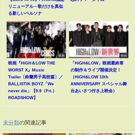
リニューアル－歌だけを真似
る新しいペルソナ
映画
映画
映画『HiGH＆LOW THE
「HiGH&LOW」映画最終章
WORST X』Music
の制作＆ライブ開催決定！
Trailer〔鈴蘭男子高校篇〕／
（HiGH&LOW 10th
BALLISTIK BOYZ「We
ANNIVERSARY スペシャル舞
never die」【9.9（Fri.）
台あいさつ付き上映会）
ROADSHOW】
未分類
の関連記事