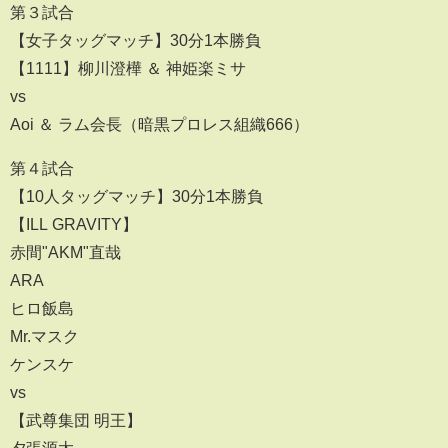
第３試合
【女子タッグマッチ】30分1本勝負
【1111】柳川澄樺 ＆ 神姫楽ミサ
vs
Aoi ＆ ラム会長（暗黒プロレス組織666）
第４試合
【10人タッグマッチ】30分1本勝負
【ILL GRAVITY】
赤間"AKM"直哉
ARA
ヒロ飯島
Mr.マスク
ケンスケ
vs
【武尊集団 明王】