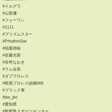
#イルグラ
#山形優
#フォーワン
#1111
#プリズムスター
#PrhythmStar
#稲葉姉妹
#佐藤光留
#谷嵜なおき
#ラム会長
#ダブプロレス
#暗黒プロレス組織666
#ブラック軍
#pw_jko
#愛知県
#枇杷島スポーツセンター