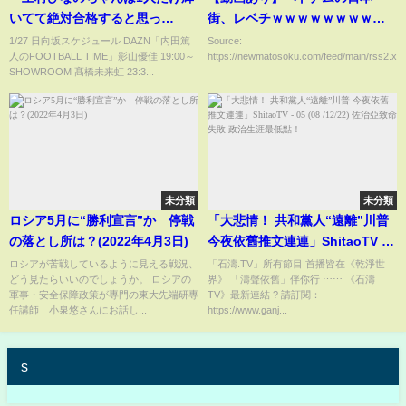
いてて絶対合格すると思っ
街、レベチｗｗｗｗｗｗｗｗｗ
た！」早川聖来と賀喜遥香が語
ｗｗｗｗ
1/27 日向坂スケジュール DAZN「内田篤
Source:
人のFOOTBALL TIME」影山優佳 19:00～
https://newmatosoku.com/feed/main/rss2.xml.
る【文字起こし】【乃木坂46】
SHOWROOM 髙橋未来虹 23:3...
日向坂46
未分類
未分類
ロシア5月に“勝利宣言”か 停戦
「大悲情！ 共和黨人“遠離”川普
の落とし所は？(2022年4月3日)
今夜依舊推文連連」ShitaoTV -
05 (08 /12/22) 佐治亞致命失敗
ロシアが苦戦しているように見える戦況、
「石濤.TV」所有節目 首播皆在《乾淨世
どう見たらいいのでしょうか。 ロシアの
界》 「濤聲依舊」伴你行 ⋯⋯ 《石濤
政治生涯最低點！
軍事・安全保障政策が専門の東大先端研専
TV》最新連結 ? 請訂閱：
任講師 小泉悠さんにお話し...
https://www.ganj...
s