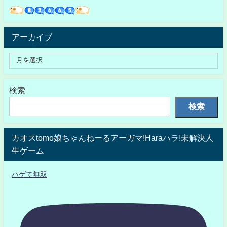
アーカイブ
検索
検索
カオスtomo娘ちゃんねーるアーガマ!Haraハラ!未解決人
生ゲーム
ハゲて無双