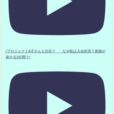
/プロジェクトA子さんも注目？ なぜ私は入会拒否？真相が
刺さる3分間？/