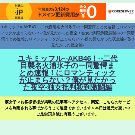
ユキミッフルAKB46！-二代目襲名火浦氷子の一同驚愕まとめ速報にロマンテ
ィックが止まらない？--僕が見たかった夜空！独女批判殺到激闘編--の一同驚
愕まとめ速報にロマンティックが止まらない？-僕の見たかった夜空編--僕の
見たかった星空編-
ユキミッフル--AKB46！--二代
目襲名火浦氷子の一同驚愕ま
とめ速報！にロマンティック
が止まらない？僕が見たかっ
た夜空-独女批判殺到激闘編
腐女子＜お客様皆様が掲載の記事等へアクセス、閲覧、こちらのサービ
スを利用される事でかろうじて運営できています＞本日は足元が悪い中
ご足労頂き誠に有難うございます。