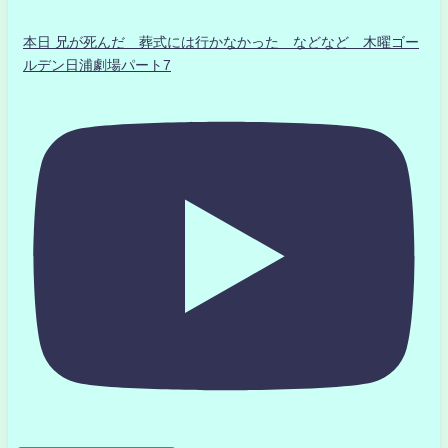
本日 兄が死んだ 葬式には行かなかった などなど 木曜ゴー
ルデン日浦劇場パート7