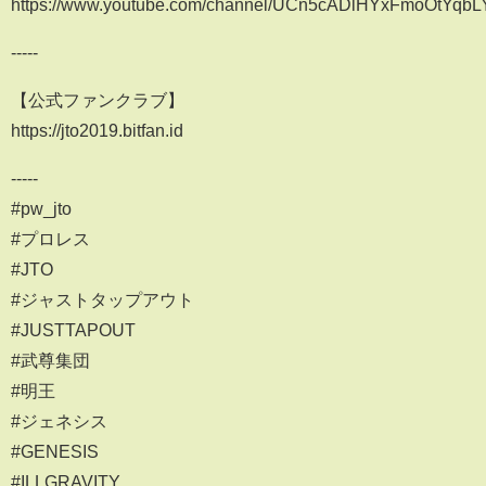
https://www.youtube.com/channel/UCn5cADlHYxFmoOtYqb
-----
【公式ファンクラブ】
https://jto2019.bitfan.id
-----
#pw_jto
#プロレス
#JTO
#ジャストタップアウト
#JUSTTAPOUT
#武尊集団
#明王
#ジェネシス
#GENESIS
#ILLGRAVITY