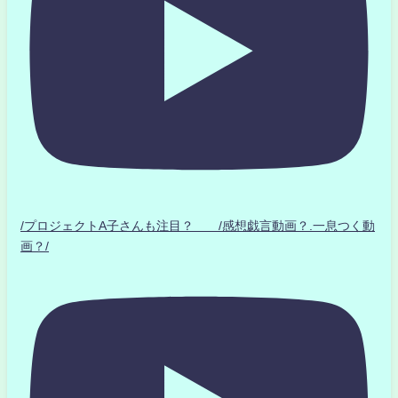
/プロジェクトA子さんも注目？ /感想戯言動画？.一息つく動
画？/