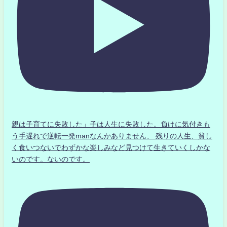
親は子育てに失敗した」子は人生に失敗した。負けに気付きも
う手遅れで逆転一発manなんかありません、 残りの人生、貧し
く食いつないでわずかな楽しみなど見つけて生きていくしかな
いのです。ないのです。