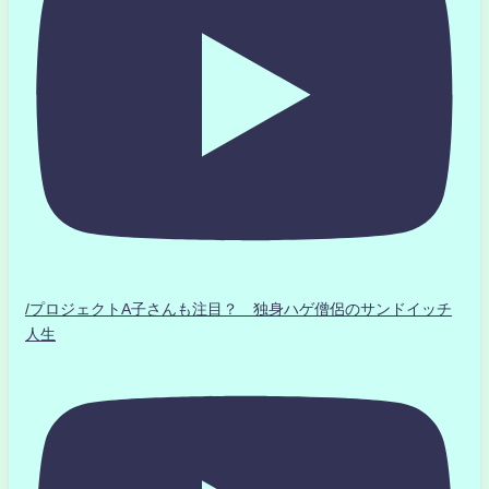
/プロジェクトA子さんも注目？ 独身ハゲ僧侶のサンドイッチ
人生