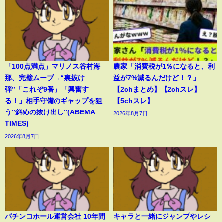
「100点満点」マリノス谷村海
農家「消費税が1％になると、利
那、完璧ムーブ→“裏抜け
益が7%減るんだけど！？」
弾”「これぞ9番」「興奮す
【2chまとめ】【2chスレ】
る！」相手守備のギャップを狙
【5chスレ】
う”斜めの抜け出し”(ABEMA
2026年8月7日
TIMES)
2026年8月7日
パチンコホール運営会社 10年間
キャラと一緒にジャンプやレシ