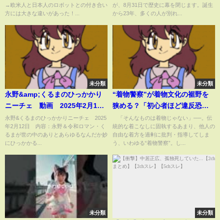
→欧米人と日本人のロボットとの付き合い
が、8月31日で歴史に幕を閉じます。誕生
い方には大きな違いがあった！
方には大きな違いがあった！...
から23年、多くの人が別れ...
世界各国で異常なほどの大人気
となった驚きの日本アニメとは
ｗ
未分類
未分類
永野&amp;くるまのひっかかり
“着物警察”が着物文化の裾野を
ニーチェ 動画 2025年2月12
狭める？「初心者ほど違反恐れ
日
る」経産省の協議会でも“厳格ル
永野&くるまのひっかかりニーチェ 2025
「そんなものは着物じゃない」──。伝
年2月12日 内容：永野＆令和ロマン・く
統的な着こなしに固執するあまり、他人の
ール”が問題に…「業界側にも責
るまが世の中のありとあらゆるなんだか妙
自由な着方を過剰に批判・指導してしま
任」「怖がらずに着てほしい」
にひっかかる...
う、いわゆる“着物警察”。し...
背景に市場減少への危機感
(ABEMA TIMES)
未分類
未分類