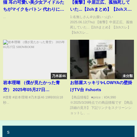
猫 耳の可愛い美少女アイドルた
【衝撃】中居正広、孤独死して
ちがマイクをバトン 代わりに駅
いた...【2chまとめ】【2chス
伝バトルに参戦する実写 動画
レ】【5chスレ】
...
1:名無しさん＠お腹いっぱい
2025.06.12(Thu) 【衝撃】中居正広、孤独
死していた...【2chまとめ】【2chスレ】
【5chスレ...
乃木坂46
未分類
岩本理瑚 （僕が見たかった青
お部屋スッキリ✨LOWYAの壁掛
空） 2025年05月27日
けTV台 #shorts
SHOWROOM
#僕青 #岩本理瑚 #乃木坂46 19時00分18
【商品情報】 ■price：¥34,990
秒...
※2025/3/26時点での商品情報です 【商品
詳細の見方】 下記リンクをスクリーンシ
ョットし、...
s