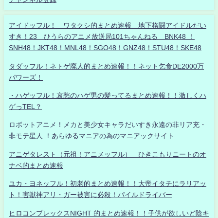
アイドッフル！ ワタクシ的まとめ速報 地下格闘アイドルだい
すき！23 ひうらのアニメ放送局101ちゃんねる BNK48 ！
SNH48！JKT48！MNL48！SGO48！GNZ48！STU48！SKE48
タダッフル！ネトゲ廃人的まとめ速報！！ネット乞食DE2000万
パワーズ！
・ハゲッフル！哀愁のハゲ男の髪ってるまとめ速報！！激しくハ
ゲっTEL？
ロボットアニメ！メカと美少女キャラだいすき永遠の非リア充・
非モテ星人 ！あらゆるマニアの為のマニアックサイト
アニゲタレスト（元祖！アニメッフル） ひきこもりニートのオ
ナベ的まとめ速報
ユカ・ヨネッフル！初老的まとめ速報！！大帝イタチにラリアッ
ト！害獣神アリ・ガー被害に必殺！パイルドライバー
ヒロコンプレックスNIGHT 的まとめ速報！！子供が欲しいど陰キ