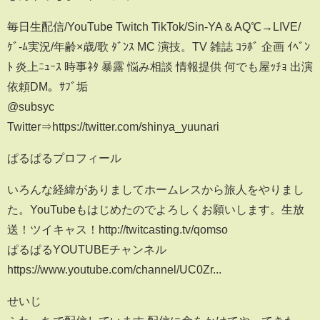
毎日生配信/YouTube Twitch TikTok/Sin-YA＆AQ℃→LIVE/
ｹﾞ-ﾑ実況/年齢×歳/歌 ﾀﾞﾝｽ MC 演技。TV 雑誌 ｺﾗﾎﾞ 企画 ｲﾍﾞﾝ
ﾄ 炎上ﾆｭｰｽ 時事ﾈﾀ 暴露 悩み相談 情報提供 何でも屋ｯﾁｮ 出演
依頼DM。ｻﾌﾞ垢
@subsyc
Twitter⇒https://twitter.com/shinya_yuunari
ぱるぱるプロフィール
いろんな経緯がありましてホームレスから旅人をやりまし
た。YouTubeもはじめたのでよろしくお願いします。生放
送！ツイキャス！http://twitcasting.tv/qomso
ぱるぱるYOUTUBEチャンネル
https://www.youtube.com/channel/UC0Zr...
せいじ