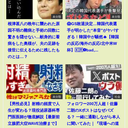
未分類
未分類
根津甚八の晩年に襲われた原
😱GS敗退決定…韓国代表選
因不明の難病と手術の回数に
手が明かした“本音”がヤバす
驚きを隠せない…献身的に看
ぎる！韓国中が騒然🔥【韓国
病をした奥様が、夫の足跡を
の反応/海外の反応/北中米W
後世に伝えるために残したも
杯】🇰🇷⚽bad,...
のとは…？
未分類
社会
【男性必見】射精の頻度で人
フォロワー200万人超！佐藤
生が変わる？現役泌尿器科専
二朗のXポストはなぜバズ
門医医師が徹底解説【最新前
る？ 一緒に通勤しながら本人
立腺肥大症WAVE治療まで】
に聞いてみた｜『現場への道