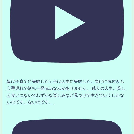
親は子育てに失敗した」子は人生に失敗した。負けに気付きも
う手遅れで逆転一発manなんかありません、 残りの人生、貧し
く食いつないでわずかな楽しみなど見つけて生きていくしかな
いのです。ないのです。