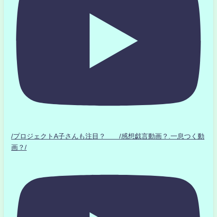
/プロジェクトA子さんも注目？ /感想戯言動画？.一息つく動
画？/