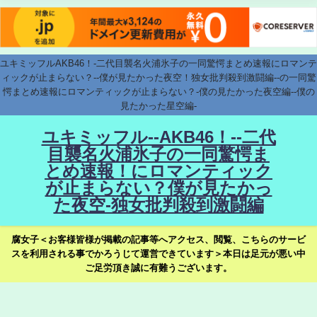
ユキミッフルAKB46！-二代目襲名火浦氷子の一同驚愕まとめ速報にロマンテ
ィックが止まらない？--僕が見たかった夜空！独女批判殺到激闘編--の一同驚
愕まとめ速報にロマンティックが止まらない？-僕の見たかった夜空編--僕の
見たかった星空編-
ユキミッフル--AKB46！--二代
目襲名火浦氷子の一同驚愕ま
とめ速報！にロマンティック
が止まらない？僕が見たかっ
た夜空-独女批判殺到激闘編
腐女子＜お客様皆様が掲載の記事等へアクセス、閲覧、こちらのサービ
スを利用される事でかろうじて運営できています＞本日は足元が悪い中
ご足労頂き誠に有難うございます。