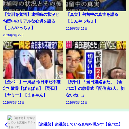
【実刑を覚悟】逮捕時の状況と
【真実】勾留中の真実を語る
勾留中のリアルな心境を語る
【しんやっちょ】
【しんやっちょ】
2026年3月22日
2026年3月22日
【金バエ】一周忌 命日未だ不確
【野田】「当日連絡きた」【金
定? 散骨【ぱるぱる】【野田】
バエ】の散骨式「配信者2人、切
【ヤミー】【まさやん】
ないね…」
2026年3月22日
2026年3月22日
【超激怒】超激怒している真相を明かす【金バエ】