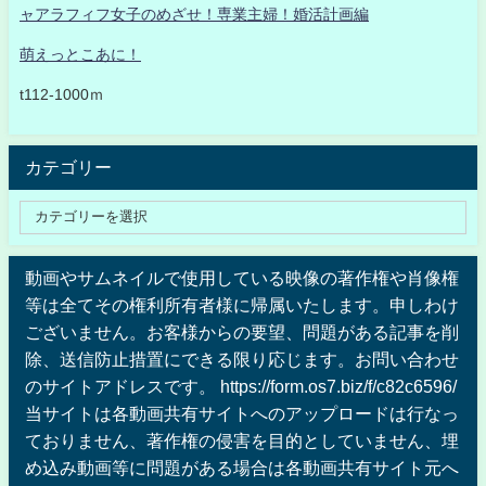
ャアラフィフ女子のめざせ！専業主婦！婚活計画編
萌えっとこあに！
t112-1000ｍ
カテゴリー
動画やサムネイルで使用している映像の著作権や肖像権
等は全てその権利所有者様に帰属いたします。申しわけ
ございません。お客様からの要望、問題がある記事を削
除、送信防止措置にできる限り応じます。お問い合わせ
のサイトアドレスです。 https://form.os7.biz/f/c82c6596/
当サイトは各動画共有サイトへのアップロードは行なっ
ておりません、著作権の侵害を目的としていません、埋
め込み動画等に問題がある場合は各動画共有サイト元へ