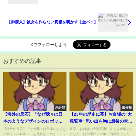
【御購入】彼女を作らない真相を明かす【金バエ】
Xでフォローしよう
おすすめの記事
未分類
未分類
【海外の反応】「なぜ我々は日
【23年の歴史に幕】お台場の“大
本のようなデザインのロボット
観覧車” 思い出を胸に最後の空中
を作れないのか…。」→欧米人
散歩
【海外の反応】「なぜ我々は日本のような
東京・お台場の大観覧車に多く人が集まり
デザインのロボットを作れないのか…。」
ました。お台場のシンボル的存在でした
と日本人のロボットとの付き合