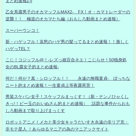
まとめ速報Z)]
乙女系腐男子のオカマッフルMAX2- FX！オ・カマトレーダーの
逆襲！！ 極道のオカマたち編（おもしろ動画まとめ速報）
スーパーウンコ！
新・ハゲッフル！哀愁のハゲ男の髪ってるまとめ速報！！激しく
ハゲっTEL？
こじ！コジッフル@！-レズっ娘百合ネエ！こじらせ！50独身処
女のBL腐女子的まとめ速報-
何だ！何が？真・シロッフル！！ 永遠の無職童貞- ぼっちな
ニート的まとめ速報！一生童貞上等夜露死苦！
男装スケバン女子！スケッフルまっくす！（新・ナンノひゃくし
きっ!！ビー玉のおいぬさん的まとめ速報） 話題な事件からおも
しろ動画まで取り上げまっくす
ロボットアニメ！メカと美少女キャラだいすき永遠の非リア充・
非モテ星人 ！あらゆるマニアの為のマニアックサイト