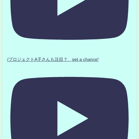
/プロジェクトA子さんも注目？ get a chance!