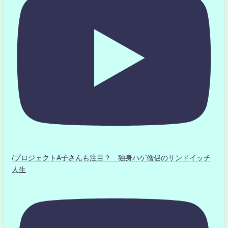
/プロジェクトA子さんも注目？ 独身ハゲ僧侶のサンドイッチ
人生