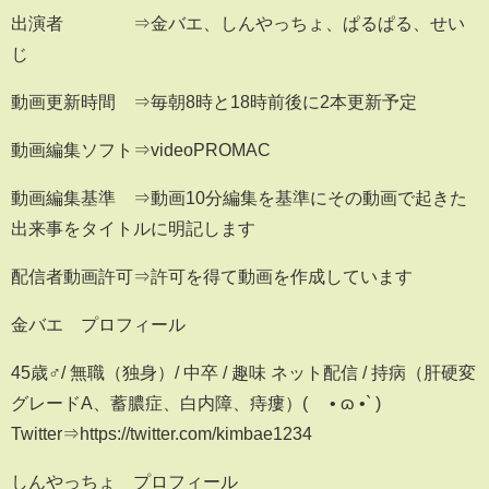
出演者 ⇒金バエ、しんやっちょ、ぱるぱる、せい
じ
動画更新時間 ⇒毎朝8時と18時前後に2本更新予定
動画編集ソフト⇒videoPROMAC
動画編集基準 ⇒動画10分編集を基準にその動画で起きた
出来事をタイトルに明記します
配信者動画許可⇒許可を得て動画を作成しています
金バエ プロフィール
45歳♂/ 無職（独身）/ 中卒 / 趣味 ネット配信 / 持病（肝硬変
グレードA、蓄膿症、白内障、痔瘻）( ´• ɷ •` )
Twitter⇒https://twitter.com/kimbae1234
しんやっちょ プロフィール