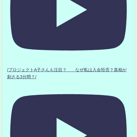
/プロジェクトA子さんも注目？ なぜ私は入会拒否？真相が
刺さる3分間？/