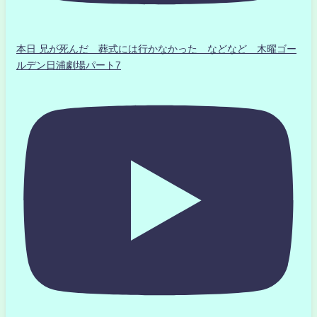
本日 兄が死んだ 葬式には行かなかった などなど 木曜ゴー
ルデン日浦劇場パート7