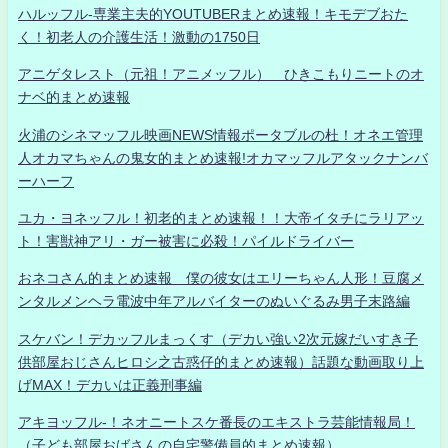
ハルッフル-専業主夫的YOUTUBERまとめ速報！キモデブおた
く！初老人の介護生活！激動の1750日
アニゲタレスト（元祖！アニメッフル） ひきこもりニートのオ
ナベ的まとめ速報
火浦のシネマッフル映画NEWS情報ポータブルの杜！オネエ管理
人オカマちゃんの鬼女的まとめ速報!オカマッフルアタックナンバ
ーハーフ
ユカ・ヨネッフル！初老的まとめ速報！！大帝イタチにラリアッ
ト！害獣神アリ・ガー被害に必殺！パイルドライバー
おネコさん的まとめ速報 僕の彼女はエリーちゃん人形！豆腐メ
ンタルメンヘラ電波中年アルバイターのぬいぐるみ男子末路編
スケバン！デカッフルまっくす（デカい強い2次元嫁だいすき子
供部屋おじさんヒロシ之古惑仔的まとめ速報）話題な動画取り上
げMAX！デカいは正義刑事編
アキヨッフル-！ネオニートスケ番長のエキストラ芸能情報局！
（子ども部屋おばさんの自宅警備員的まとめ速報）