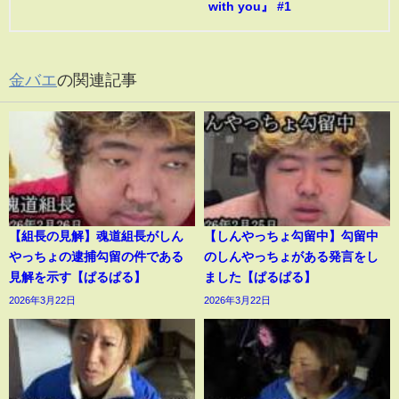
with you』 #1
金バエ
の関連記事
【組長の見解】魂道組長がしん
【しんやっちょ勾留中】勾留中
やっちょの逮捕勾留の件である
のしんやっちょがある発言をし
見解を示す【ぱるぱる】
ました【ぱるぱる】
2026年3月22日
2026年3月22日