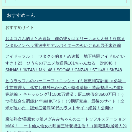
おすすめ～ん
おすすめサイト
おネコさん的まとめ速報 僕の彼女はエリーちゃん人形！豆腐メ
ンタルメンヘラ電波中年アルバイターのぬいぐるみ男子末路編
アイドッフル！ ワタクシ的まとめ速報 地下格闘アイドルだい
すき！23 ひうらのアニメ放送局101ちゃんねる BNK48 ！
SNH48！JKT48！MNL48！SGO48！GNZ48！STU48！SKE48
ヒウラッフルのハーニーフィニッシュゴミ屋敷補完計画 ＜必殺！
生前整理人！孤立し孤独死からの～特殊清掃・遺品整理への道F
完結編＞ キャッシング計1500万返済：厨二病借金3500万円！う
つ病統合失調症14年生HKT46！！9期研究生、最後のサイト！全
米が泣いた！認知症鬱病60代のラストサイト絶賛！公開中
魔法熟女/美魔女ッ娘メグみみちゃんのニートッフルステーション
MAX！ ニート仙人仙女の映画三昧老後生活！（無職孤独居老人的