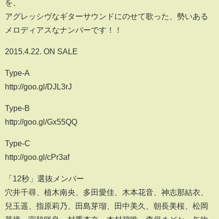
を、
アグレッシヴなギターサウンドにのせて歌った、勢いある
メロディアスなナンバーです！！
2015.4.22. ON SALE
Type-A
http://goo.gl/DJL3rJ
Type-B
http://goo.gl/Gx55QQ
Type-C
http://goo.gl/cPr3af
「12秒」選抜メンバー
穴井千尋、植木南央、多田愛佳、木本花音、神志那結衣、
兒玉遥、指原莉乃、田島芽瑠、田中美久、朝長美桜、松岡