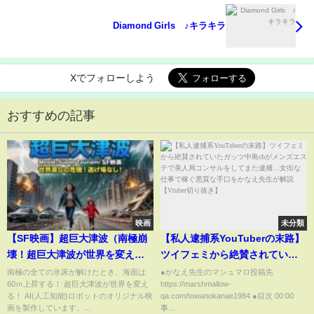
Diamond Girls ♪キラキラ
Xでフォローしよう
おすすめの記事
映画
未分類
【SF映画】超巨大津波（南極崩
【私人逮捕系YouTuberの末路】
壊！超巨大津波が世界を変え
ツイフェミから絶賛されていた
る）
ガッツ中島chがメンズエステで
南極の全ての氷床が解けたとき、海面は
●かなえ先生のマシュマロ投稿先
60ｍ上昇する！ 超巨大津波が世界を変え
https://marshmallow-
美人局コンサルをしてまた逮
る！ AI(人工知能)ロボットのオリジナル映
qa.com/towanokanae1984 ●目次 00:00
捕…女衒な仕事で稼ぐ悪質な手
画を製作しています。...
事...