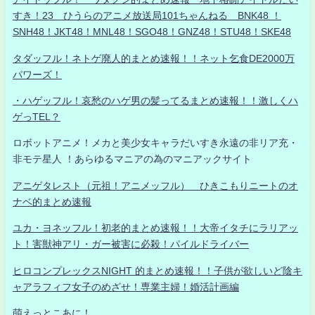
すき！23 ひうらのアニメ放送局101ちゃんねる BNK48 ！
SNH48！JKT48！MNL48！SGO48！GNZ48！STU48！SKE48
タダッフル！ネトゲ廃人的まとめ速報！！ネット乞食DE2000万
パワーズ！
・ハゲッフル！哀愁のハゲ男の髪ってるまとめ速報！！激しくハ
ゲっTEL？
ロボットアニメ！メカと美少女キャラだいすき永遠の非リア充・
非モテ星人 ！あらゆるマニアの為のマニアックサイト
アニゲタレスト（元祖！アニメッフル） ひきこもりニートのオ
ナベ的まとめ速報
ユカ・ヨネッフル！初老的まとめ速報！！大帝イタチにラリアッ
ト！害獣神アリ・ガー被害に必殺！パイルドライバー
ヒロコンプレックスNIGHT 的まとめ速報！！子供が欲しいど陰キ
ャアラフィフ女子のめざせ！専業主婦！婚活計画編
萌えっとこあに！