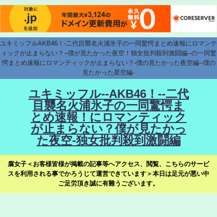
ユキミッフルAKB46！-二代目襲名火浦氷子の一同驚愕まとめ速報にロマンテ
ィックが止まらない？--僕が見たかった夜空！独女批判殺到激闘編--の一同驚
愕まとめ速報にロマンティックが止まらない？-僕の見たかった夜空編--僕の
見たかった星空編-
ユキミッフル--AKB46！--二代
目襲名火浦氷子の一同驚愕ま
とめ速報！にロマンティック
が止まらない？僕が見たかっ
た夜空-独女批判殺到激闘編
腐女子＜お客様皆様が掲載の記事等へアクセス、閲覧、こちらのサービ
スを利用される事でかろうじて運営できています＞本日は足元が悪い中
ご足労頂き誠に有難うございます。