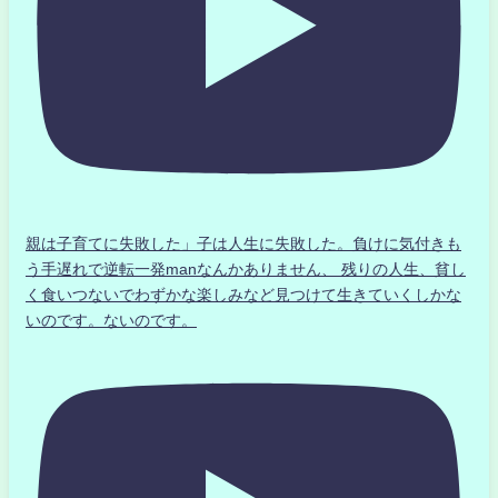
親は子育てに失敗した」子は人生に失敗した。負けに気付きも
う手遅れで逆転一発manなんかありません、 残りの人生、貧し
く食いつないでわずかな楽しみなど見つけて生きていくしかな
いのです。ないのです。