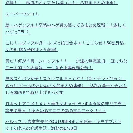
逆襲！！ 極道のオカマたち編（おもしろ動画まとめ速報）
スーパーウンコ！
新・ハゲッフル！哀愁のハゲ男の髪ってるまとめ速報！！激しく
ハゲっTEL？
こじ！コジッフル@！-レズっ娘百合ネエ！こじらせ！50独身処
女のBL腐女子的まとめ速報-
何だ！何が？真・シロッフル！！ 永遠の無職童貞- ぼっちな
ニート的まとめ速報！一生童貞上等夜露死苦！
男装スケバン女子！スケッフルまっくす！（新・ナンノひゃくし
きっ!！ビー玉のおいぬさん的まとめ速報） 話題な事件からおも
しろ動画まで取り上げまっくす
ロボットアニメ！メカと美少女キャラだいすき永遠の非リア充・
非モテ星人 ！あらゆるマニアの為のマニアックサイト
ハルッフル-専業主夫的YOUTUBERまとめ速報！キモデブおた
く！初老人の介護生活！激動の1750日