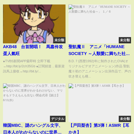
口をかなえ先生が解説【Vtuber
切り抜き】
未分類
未分類
AKB48 台首開唱！ 馬嘉伶攻
聖飢魔Ⅱ アニメ「HUMANE
蛋人氣旺
SOCIETY ～人類愛に満ちた社会
～」 １／６
●TVBS新聞APP最即時 立即下載
B.D.７(西暦1992)年に制作されたOVA(オ
→http://bit.ly/2ch35Gb ●訂閱頻道，最新資
リジナルビデオアニメーション)作品 聖飢
訊馬上接收→http://bit.ly/...
魔Ⅱ初のアニメーション出演作品で、声の
吹き替えも構...
デジタル
未分類
韓国MBC、謎のハングル文字、
【戸田梨杏】第3弾！ASMR【耳
日本人がわからないのに世界が
かき】