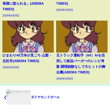
母様に怒られる」(ABEMA
TIMES)
TIMES)
2026年8月8日
2026年8月8日
ひまわり40万本が見ごろ 山梨・
元トラック運転手（64）AIを活
北杜市(ABEMA TIMES)
用して絶品バーガーのレシピ考
案 調理経験なしで大ヒットの舞
2026年8月8日
台裏(ABEMA TIMES)
2026年8月8日
ダイヤモンドガール