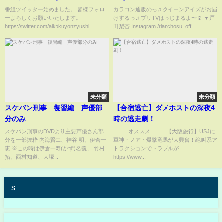
わかるわけがない、マリオもド
番組ツイッター始めました。 皆様フォロ
カラコン通販のっ♫ クイーンアイズがお届
ーよろしくお願いいたします。
けするっ♫ プリTVはっじまるよ〜☺️ ▼戸
ラえもんも出ない閉会式④【銃
https://twitter.com/aikokuyonzyushi ...
田梨杏 Instagram /rianchosu_off...
士】8/11(水)
未分類
未分類
スケバン刑事 復習編 声優部
【合宿逃亡】ダメホストの深夜4
分のみ
時の逃走劇！
スケバン刑事のDVDより主要声優さん部
=====オススメ===== 【大阪旅行】USJに
分を一部抜粋 内海賢二、神谷 明、伊倉一
軍神・ノア・爆撃竜馬が大興奮！絶叫系ア
恵 ※この時は伊倉一寿(かず)名義、 竹村
トラクションでトラブルが….
拓、西村知道、大塚...
https://www...
s