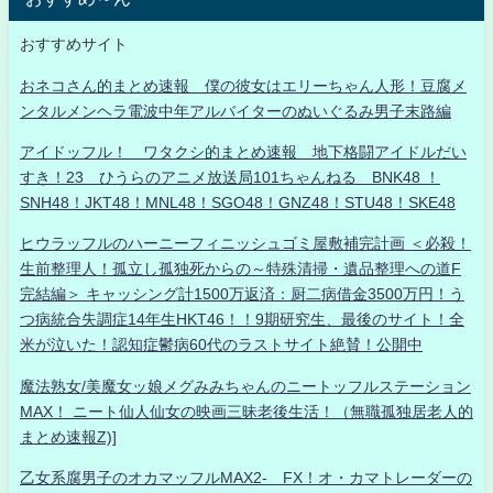
おすすめサイト
おネコさん的まとめ速報 僕の彼女はエリーちゃん人形！豆腐メ
ンタルメンヘラ電波中年アルバイターのぬいぐるみ男子末路編
アイドッフル！ ワタクシ的まとめ速報 地下格闘アイドルだい
すき！23 ひうらのアニメ放送局101ちゃんねる BNK48 ！
SNH48！JKT48！MNL48！SGO48！GNZ48！STU48！SKE48
ヒウラッフルのハーニーフィニッシュゴミ屋敷補完計画 ＜必殺！
生前整理人！孤立し孤独死からの～特殊清掃・遺品整理への道F
完結編＞ キャッシング計1500万返済：厨二病借金3500万円！う
つ病統合失調症14年生HKT46！！9期研究生、最後のサイト！全
米が泣いた！認知症鬱病60代のラストサイト絶賛！公開中
魔法熟女/美魔女ッ娘メグみみちゃんのニートッフルステーション
MAX！ ニート仙人仙女の映画三昧老後生活！（無職孤独居老人的
まとめ速報Z)]
乙女系腐男子のオカマッフルMAX2- FX！オ・カマトレーダーの