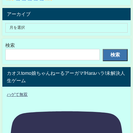
アーカイブ
検索
検索
カオスtomo娘ちゃんねーるアーガマ!Haraハラ!未解決人
生ゲーム
ハゲて無双