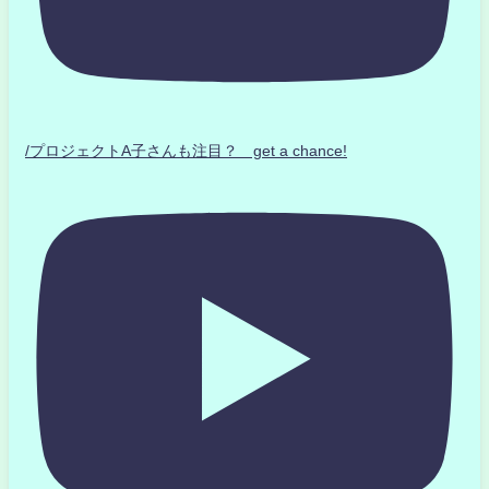
/プロジェクトA子さんも注目？ get a chance!