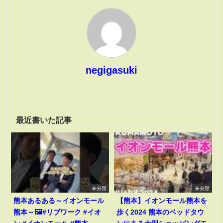
negigasuki
最近書いた記事
未分類
未分類
熊本あるある～イオンモール
【熊本】イオンモール熊本を
熊本～🖼️#リブワーク #イオ
歩く2024 熊本のベッドタウ