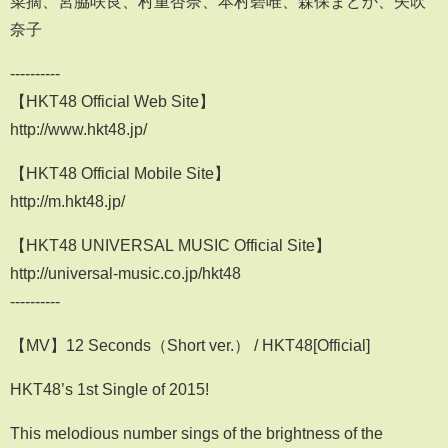
菜摘、宮脇咲良、村重杏奈、本村碧唯、森保まどか、矢吹
奈子
----------
【HKT48 Official Web Site】
http://www.hkt48.jp/
【HKT48 Official Mobile Site】
http://m.hkt48.jp/
【HKT48 UNIVERSAL MUSIC Official Site】
http://universal-music.co.jp/hkt48
----------
【MV】12 Seconds（Short ver.） / HKT48[Official]
HKT48’s 1st Single of 2015!
This melodious number sings of the brightness of the