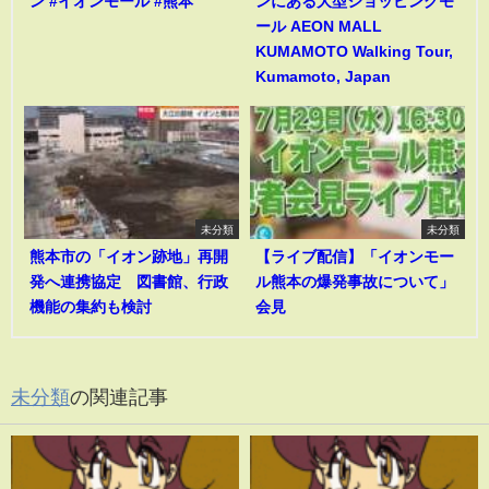
ン #イオンモール #熊本
ンにある大型ショッピングモ
ール AEON MALL
KUMAMOTO Walking Tour,
Kumamoto, Japan
未分類
未分類
熊本市の「イオン跡地」再開
【ライブ配信】「イオンモー
発へ連携協定 図書館、行政
ル熊本の爆発事故について」
機能の集約も検討
会見
未分類
の関連記事