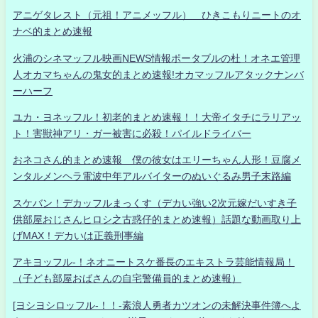
アニゲタレスト（元祖！アニメッフル） ひきこもりニートのオ
ナベ的まとめ速報
火浦のシネマッフル映画NEWS情報ポータブルの杜！オネエ管理
人オカマちゃんの鬼女的まとめ速報!オカマッフルアタックナンバ
ーハーフ
ユカ・ヨネッフル！初老的まとめ速報！！大帝イタチにラリアッ
ト！害獣神アリ・ガー被害に必殺！パイルドライバー
おネコさん的まとめ速報 僕の彼女はエリーちゃん人形！豆腐メ
ンタルメンヘラ電波中年アルバイターのぬいぐるみ男子末路編
スケバン！デカッフルまっくす（デカい強い2次元嫁だいすき子
供部屋おじさんヒロシ之古惑仔的まとめ速報）話題な動画取り上
げMAX！デカいは正義刑事編
アキヨッフル-！ネオニートスケ番長のエキストラ芸能情報局！
（子ども部屋おばさんの自宅警備員的まとめ速報）
[ヨシヨシロッフル-！！-素浪人勇者カツオンの未解決事件簿へよ