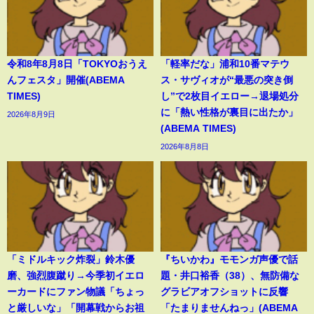
令和8年8月8日「TOKYOおうえ
「軽率だな」浦和10番マテウ
んフェスタ」開催(ABEMA
ス・サヴィオが“最悪の突き倒
TIMES)
し”で2枚目イエロー→退場処分
に「熱い性格が裏目に出たか」
2026年8月9日
(ABEMA TIMES)
2026年8月8日
「ミドルキック炸裂」鈴木優
『ちいかわ』モモンガ声優で話
磨、強烈腹蹴り→今季初イエロ
題・井口裕香（38）、無防備な
ーカードにファン物議「ちょっ
グラビアオフショットに反響
と厳しいな」「開幕戦からお祖
「たまりませんねっ」(ABEMA