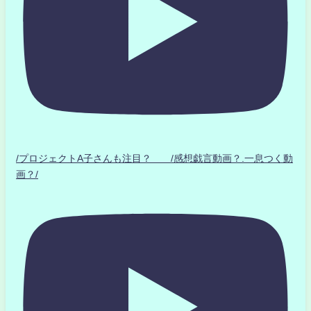
/プロジェクトA子さんも注目？ /感想戯言動画？.一息つく動
画？/