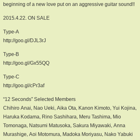
beginning of a new love put on an aggressive guitar sound!!
2015.4.22. ON SALE
Type-A
http://goo.gl/DJL3rJ
Type-B
http://goo.gl/Gx55QQ
Type-C
http://goo.gl/cPr3af
“12 Seconds” Selected Members
Chihiro Anai, Nao Ueki, Aika Ota, Kanon Kimoto, Yui Kojina,
Haruka Kodama, Rino Sashihara, Meru Tashima, Mio
Tomonaga, Natsumi Matusoka, Sakura Miyawaki, Anna
Murashige, Aoi Motomura, Madoka Moriyasu, Nako Yabuki