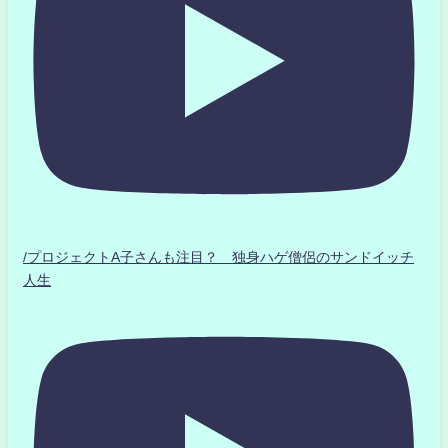
/プロジェクトA子さんも注目？ 独身ハゲ僧侶のサンドイッチ
人生