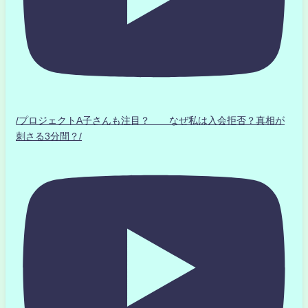
/プロジェクトA子さんも注目？ なぜ私は入会拒否？真相が
刺さる3分間？/