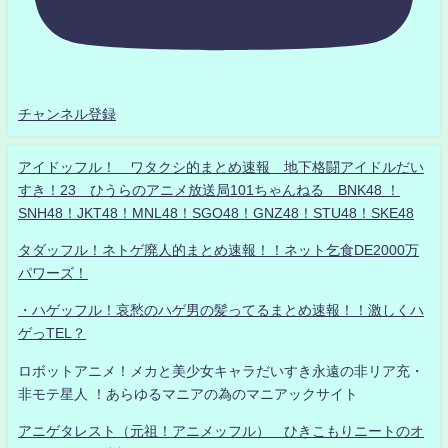
チャンネル登録
アイドッフル！ ワタクシ的まとめ速報 地下格闘アイドルだい
すき！23 ひうらのアニメ放送局101ちゃんねる BNK48 ！
SNH48！JKT48！MNL48！SGO48！GNZ48！STU48！SKE48
タダッフル！ネトゲ廃人的まとめ速報！！ネット乞食DE2000万
パワーズ！
・ハゲッフル！哀愁のハゲ男の髪ってるまとめ速報！！激しくハ
ゲっTEL？
ロボットアニメ！メカと美少女キャラだいすき永遠の非リア充・
非モテ星人 ！あらゆるマニアの為のマニアックサイト
アニゲタレスト（元祖！アニメッフル） ひきこもりニートのオ