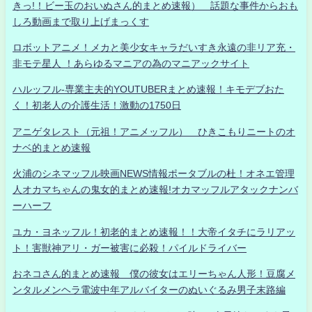
きっ!！ビー玉のおいぬさん的まとめ速報） 話題な事件からおも
しろ動画まで取り上げまっくす
ロボットアニメ！メカと美少女キャラだいすき永遠の非リア充・
非モテ星人 ！あらゆるマニアの為のマニアックサイト
ハルッフル-専業主夫的YOUTUBERまとめ速報！キモデブおた
く！初老人の介護生活！激動の1750日
アニゲタレスト（元祖！アニメッフル） ひきこもりニートのオ
ナベ的まとめ速報
火浦のシネマッフル映画NEWS情報ポータブルの杜！オネエ管理
人オカマちゃんの鬼女的まとめ速報!オカマッフルアタックナンバ
ーハーフ
ユカ・ヨネッフル！初老的まとめ速報！！大帝イタチにラリアッ
ト！害獣神アリ・ガー被害に必殺！パイルドライバー
おネコさん的まとめ速報 僕の彼女はエリーちゃん人形！豆腐メ
ンタルメンヘラ電波中年アルバイターのぬいぐるみ男子末路編