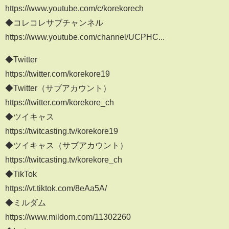
https://www.youtube.com/c/korekorech​
◆コレコレサブチャンネル
https://www.youtube.com/channel/UCPHC...​
◆Twitter
https://twitter.com/korekore19
◆Twitter（サブアカウント）
https://twitter.com/korekore_ch
◆ツイキャス
https://twitcasting.tv/korekore19​
◆ツイキャス（サブアカウント）
https://twitcasting.tv/korekore_ch
◆TikTok
https://vt.tiktok.com/8eAa5A/​​
◆ミルダム
https://www.mildom.com/11302260