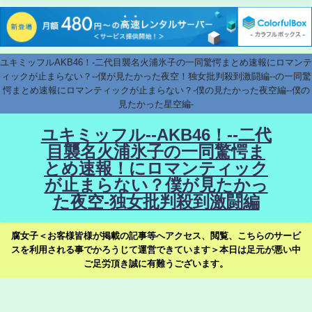
ユキミッフルAKB46！-二代目襲名火浦氷子の一同驚愕まとめ速報にロマンテ
ィックが止まらない？--僕が見たかった夜空！独女批判殺到激闘編--の一同驚
愕まとめ速報にロマンティックが止まらない？-僕の見たかった夜空編--僕の
見たかった星空編-
ユキミッフル--AKB46！--二代
目襲名火浦氷子の一同驚愕ま
とめ速報！にロマンティック
が止まらない？僕が見たかっ
た夜空-独女批判殺到激闘編
腐女子＜お客様皆様が掲載の記事等へアクセス、閲覧、こちらのサービ
スを利用される事でかろうじて運営できています＞本日は足元が悪い中
ご足労頂き誠に有難うございます。