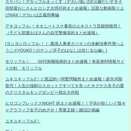
スケバン！デカッフルまっくす（デカい強い2次元嫁だいすき子
供部屋おじさんヒロシ之古惑仔的まとめ速報）話題な動画取り上
げMAX！デカいは正義刑事編
アキヨッフル-！ネオニートスケ番長のエキストラ芸能情報局！
（子ども部屋おばさんの自宅警備員的まとめ速報）
[ヨシヨシロッフル-！！-素浪人勇者カツオンの未解決事件簿へよ
うこそYOUKO！のナンノ洋子のはなしは信じるな編）]
モリッフル！ 50代無職独身的まとめ速報！有益便利情報サイ
トの杜 モリッフル
ユキユキッフル2！ど底辺的一同驚愕騒然まとめ速報！超氷河期
世代！人生の強制ロスカットですべてを失ったキグナス氷子の愛
のクリスタルキングボンビー脱出大作戦
ヒロコンプレックスNIGHT 的まとめ速報！！子供が欲しいど陰キ
ャアラフィフ女子のめざせ！専業主婦！婚活計画編
ユキユキッフル3！