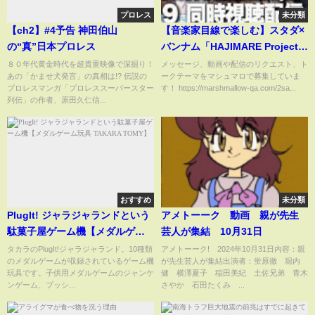
プロレス
未分類
【ch2】#4予告 神田伯山
【音楽家目線で楽しむ】スタダ×
の“真”日本プロレス
バンナム「HAJIMARE Project」
#9 同時視聴配信！！
８０年代黄金時代を超貴重映像で深掘り！
メッセージ、動画や配信のリクエスト、ト
あの「かませ犬発言」の真相は!? 伝説の
ークテーマをマシュマロで募集していま
プロレスマンガ「プロレススーパースター
す！ https://marshmallow-qa.com/2sa...
列伝」の作者、原田久仁信...
おすすめ
未分類
PlugIt! ジャラジャランドという
アメトーーク 動画 親が先生
駄菓子屋ゲーム機【メダルゲー
芸人が集結 10月31日
ム玩具 TAKARA TOMY】
タカラのPlugIt!ジャラジャランド。10種類
アメトーーク! 2024年10月31日内容：親
のメダルゲームが収録されているゲーム機
が先生芸人が集結出演者：蛍原徹 堀内
玩具です。子供用メダルゲームのジャンケ
健 横澤夏子 稲田美紀 土佐兄弟 青木
ンゲーム、プッシ...
さやか 石田たくみ ...