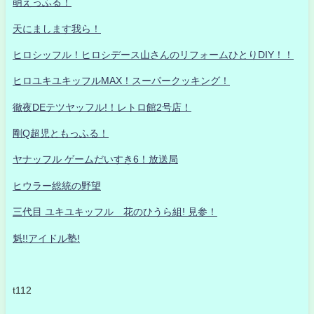
萌えっふる！
天にまします我ら！
ヒロシッフル！ヒロシデース山さんのリフォームひとりDIY！！
ヒロユキユキッフルMAX！スーパークッキング！
徹夜DEテツヤッフル!！レトロ館2号店！
剛Q超児ともっふる！
ヤナッフル ゲームだいすき6！放送局
ヒウラー総統の野望
三代目 ユキユキッフル 花のひうら組! 見参！
魁!!アイドル塾!
t112