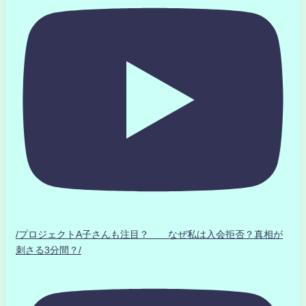
/プロジェクトA子さんも注目？ なぜ私は入会拒否？真相が
刺さる3分間？/