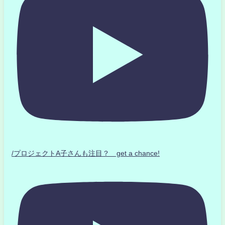
/プロジェクトA子さんも注目？ get a chance!