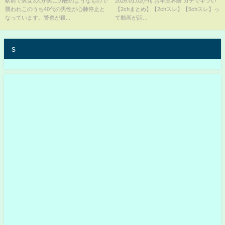
駅前で男女3人が男に刃物のようなもので
2026.01.02(Fri) お年玉界隈 ガチでキツい
襲われこのうち40代の男性が心肺停止と
【2chまとめ】【2chスレ】【5chスレ】っ
なっています。警察が殺...
て動画が話...
s