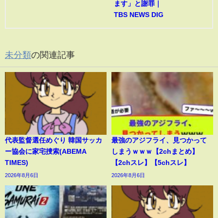
ます」と謝罪｜
TBS NEWS DIG
未分類
の関連記事
代表監督選任めぐり 韓国サッカ
最強のアジフライ、見つかって
ー協会に家宅捜索(ABEMA
しまうｗｗｗ【2chまとめ】
TIMES)
【2chスレ】【5chスレ】
2026年8月6日
2026年8月6日