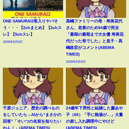
ONE SAMURAI2客入りヤバそ
高嶋ファミリーの母・寿美花代
う・・・【2chまとめ】【2chス
さん、老衰のため94歳で死去
レ】【5chスレ】
「最期の最期まで大女優 寿美花
代だった母でした」と息子・高
2026年8月6日
嶋政宏がコメント(ABEMA
TIMES)
2026年8月6日
千原ジュニア、歴史の調べもの
24歳年下男性と結婚した藤あや
をしていたら→AIから“まさかの
子（65）「手に熱湯が…」大量
回答”「そいつの名前を知りたい
の差し入れ調理中にやけど
ねん！」(ABEMA TIMES)
(ABEMA TIMES)