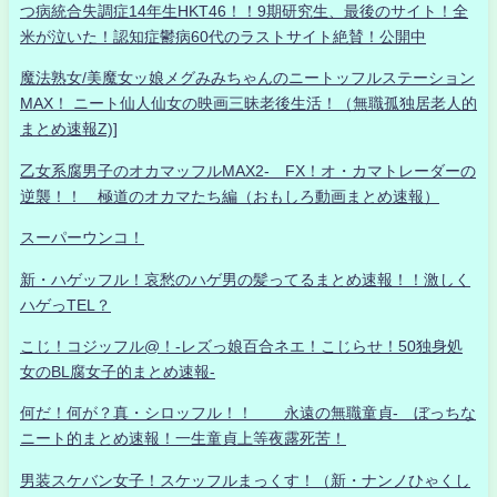
つ病統合失調症14年生HKT46！！9期研究生、最後のサイト！全
米が泣いた！認知症鬱病60代のラストサイト絶賛！公開中
魔法熟女/美魔女ッ娘メグみみちゃんのニートッフルステーション
MAX！ ニート仙人仙女の映画三昧老後生活！（無職孤独居老人的
まとめ速報Z)]
乙女系腐男子のオカマッフルMAX2- FX！オ・カマトレーダーの
逆襲！！ 極道のオカマたち編（おもしろ動画まとめ速報）
スーパーウンコ！
新・ハゲッフル！哀愁のハゲ男の髪ってるまとめ速報！！激しく
ハゲっTEL？
こじ！コジッフル@！-レズっ娘百合ネエ！こじらせ！50独身処
女のBL腐女子的まとめ速報-
何だ！何が？真・シロッフル！！ 永遠の無職童貞- ぼっちな
ニート的まとめ速報！一生童貞上等夜露死苦！
男装スケバン女子！スケッフルまっくす！（新・ナンノひゃくし