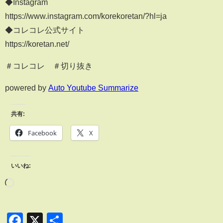
◆Instagram
https://www.instagram.com/korekoretan/?hl=ja
◆コレコレ公式サイト
https://koretan.net/​
＃コレコレ​ ＃切り抜き
powered by
Auto Youtube Summarize
共有:
Facebook
X
いいね:
Facebook
X
共