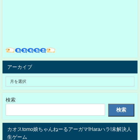
アーカイブ
検索
検索
カオスtomo娘ちゃんねーるアーガマ!Haraハラ!未解決人
生ゲーム