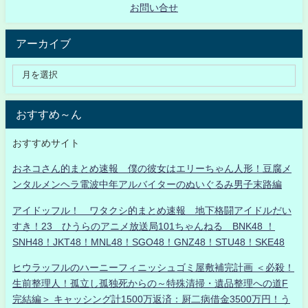
お問い合せ
アーカイブ
おすすめ～ん
おすすめサイト
おネコさん的まとめ速報 僕の彼女はエリーちゃん人形！豆腐メ
ンタルメンヘラ電波中年アルバイターのぬいぐるみ男子末路編
アイドッフル！ ワタクシ的まとめ速報 地下格闘アイドルだい
すき！23 ひうらのアニメ放送局101ちゃんねる BNK48 ！
SNH48！JKT48！MNL48！SGO48！GNZ48！STU48！SKE48
ヒウラッフルのハーニーフィニッシュゴミ屋敷補完計画 ＜必殺！
生前整理人！孤立し孤独死からの～特殊清掃・遺品整理への道F
完結編＞ キャッシング計1500万返済：厨二病借金3500万円！う