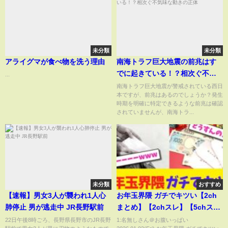
未分類
未分類
アライグマが食べ物を洗う理由
南海トラフ巨大地震の前兆はす
でに起きている！？相次ぐ不気
...
味な動きの正体
南海トラフ巨大地震が警戒されている西日
本ですが、前兆はあるのでしょうか？発生
時期を明確に特定できるような前兆は確認
されていませんが、南海トラ...
未分類
おすすめ
【速報】男女3人が襲われ1人心
お年玉界隈 ガチでキツい【2ch
肺停止 男が逃走中 JR長野駅前
まとめ】【2chスレ】【5chス
レ】
22日午後8時ごろ、長野県長野市のJR長野
1:名無しさん＠お腹いっぱい