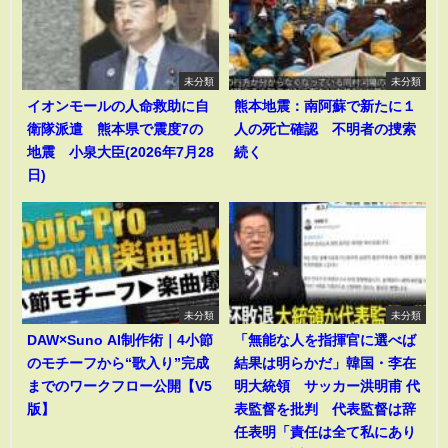
未分類
未分類
イオンモールの人命救助に自
熊本地震：南阿蘇で新たに１
衛隊派遣 熊本県で震度7の
人の死亡確認 不明者の捜索
地震 小泉大臣(2026年7月28
続く
日)
未分類
未分類
DAW×Suno AI制作術｜4小節
「無能な人を指揮官に選べば
のモチーフから“歌入り”完成
結果は明らかだ」韓国・李在
までのワークフロー公開【V5
明大統領 サッカー洪明甫 代
版】
表監督を批判 代表監督は辞
任表明「責任は全て私にあり