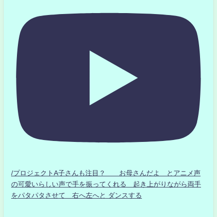
/プロジェクトA子さんも注目？ お母さんだよ とアニメ声
の可愛いらしい声で手を振ってくれる 起き上がりながら両手
をパタパタさせて 右へ左へと ダンスする