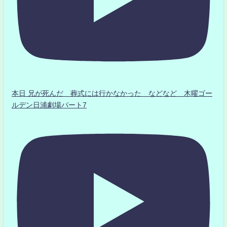
本日 兄が死んだ 葬式には行かなかった などなど 木曜ゴー
ルデン日浦劇場パート7