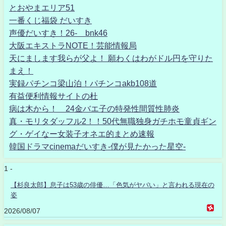
とおやまエリア51
一番くじ福袋 だいすき
声優だいすき！26- bnk46
大阪エキストラNOTE！芸能情報局
天にまします我らが父よ！ 願わくはわがドル円を守りた
まえ！
実録パチンコ梁山泊！パチンコakb108道
有益便利情報サイトの杜
病は木から！ 24金バエ子の特発性間質性肺炎
真・モリタダッフル2！！50代無職独身ガチホモ童貞ギン
グ・ゲイなー女装子オネエ的まとめ速報
韓国ドラマcinemaだいすき-僕が見たかった星空-
1 -
【杉良太郎】息子は53歳の俳優…「色気がヤバい」と言われる現在の
姿
2026/08/07