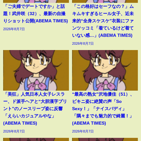
「ご夫婦でデートですか」と話
「この格好はセーフなの？」ム
題！武井咲（32）、最新の自撮
キムキすぎるヒール女子、近未
りショット公開(ABEMA TIMES)
来的“全身スケスケ”衣装にファ
ンツッコミ「着ているけど着て
2026年8月7日
いない感…」(ABEMA TIMES)
2026年8月7日
「美狂」人気日本人女子レスラ
“最高の熟女”沢地優佳（51）、
ー、ド派手ヘアと“大胆漢字プリ
ビキニ姿に絶賛の声「So
ント”のノースリーブ姿に反響
Sexy！」「ナイスバディ」
「えらいカジュアルやな」
「隅々までも魅力的で綺麗！」
(ABEMA TIMES)
(ABEMA TIMES)
2026年8月7日
2026年8月7日