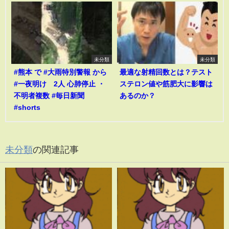
未分類
未分類
#熊本 で #大雨特別警報 から
最適な射精回数とは？テスト
#一夜明け 2人 心肺停止 ・
ステロン値や筋肥大に影響は
不明者複数 #毎日新聞
あるのか？
#shorts
未分類
の関連記事