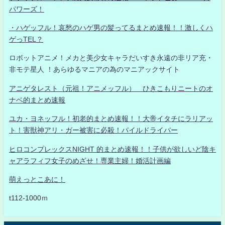
パワーズ！
・ハゲッフル！哀愁のハゲ男の髪ってるまとめ速報！！激しくハ
ゲっTEL？
ロボットアニメ！メカと美少女キャラだいすき永遠の非リア充・
非モテ星人 ！あらゆるマニアの為のマニアックサイト
アニゲタレスト（元祖！アニメッフル） ひきこもりニートのオ
ナベ的まとめ速報
ユカ・ヨネッフル！初老的まとめ速報！！大帝イタチにラリアッ
ト！害獣神アリ・ガー被害に必殺！パイルドライバー
ヒロコンプレックスNIGHT 的まとめ速報！！子供が欲しいど陰キ
ャアラフィフ女子のめざせ！専業主婦！婚活計画編
萌えっとこあに！
t112-1000ｍ