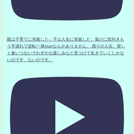
親は子育てに失敗した」子は人生に失敗した。負けに気付きも
う手遅れで逆転一発manなんかありません、 残りの人生、貧し
く食いつないでわずかな楽しみなど見つけて生きていくしかな
いのです。ないのです。