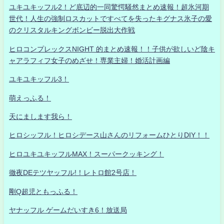
ユキユキッフル2！ど底辺的一同驚愕騒然まとめ速報！超氷河期
世代！人生の強制ロスカットですべてを失ったキグナス氷子の愛
のクリスタルキングボンビー脱出大作戦
ヒロコンプレックスNIGHT 的まとめ速報！！子供が欲しいど陰キ
ャアラフィフ女子のめざせ！専業主婦！婚活計画編
ユキユキッフル3！
萌えっふる！
天にまします我ら！
ヒロシッフル！ヒロシデース山さんのリフォームひとりDIY！！
ヒロユキユキッフルMAX！スーパークッキング！
徹夜DEテツヤッフル!！レトロ館2号店！
剛Q超児ともっふる！
ヤナッフル ゲームだいすき6！放送局