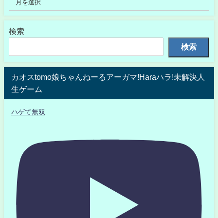
検索
検索
カオスtomo娘ちゃんねーるアーガマ!Haraハラ!未解決人
生ゲーム
ハゲて無双