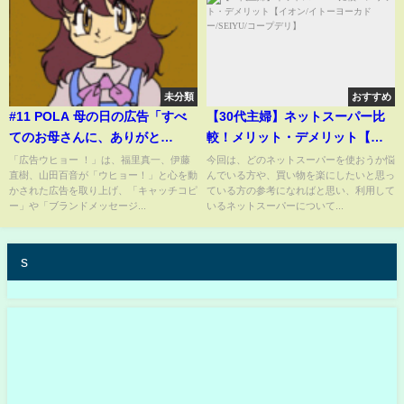
未分類
おすすめ
#11 POLA 母の日の広告「すべ
【30代主婦】ネットスーパー比
てのお母さんに、ありがと
較！メリット・デメリット【イ
う。」/ 企業が掲げる多様性への
オン/イトーヨーカドー/SEIYU/コ
「広告ウヒョー ！」は、福里真一、伊藤
今回は、どのネットスーパーを使おうか悩
直樹、山田百音が「ウヒョー！」と心を動
んでいる方や、買い物を楽にしたいと思っ
配慮と姿勢とは？
ープデリ】
かされた広告を取り上げ、「キャッチコピ
ている方の参考になればと思い、利用して
ー」や「ブランドメッセージ...
いるネットスーパーについて...
s