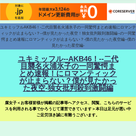
ユキミッフルAKB46！-二代目襲名火浦氷子の一同驚愕まとめ速報にロマンテ
ィックが止まらない？--僕が見たかった夜空！独女批判殺到激闘編--の一同驚
愕まとめ速報にロマンティックが止まらない？-僕の見たかった夜空編--僕の
見たかった星空編-
ユキミッフル--AKB46！--二代
目襲名火浦氷子の一同驚愕ま
とめ速報！にロマンティック
が止まらない？僕が見たかっ
た夜空-独女批判殺到激闘編
腐女子＜お客様皆様が掲載の記事等へアクセス、閲覧、こちらのサービ
スを利用される事でかろうじて運営できています＞本日は足元が悪い中
ご足労頂き誠に有難うございます。