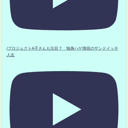
/プロジェクトA子さんも注目？ 独身ハゲ僧侶のサンドイッチ
人生