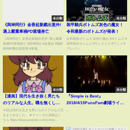
未分類
未分類
《與神同行》金香起新戲出意外!
装甲騎兵ボトムズ灰色の魔女！
遇上嚴重車禍PD當場身亡
令和最新のボトムズが発表！
《與神同行》金香起新戲出意外! 遇上嚴重
令和最新ボトムズ 灰色の魔女 #ボトムズ #
車禍PD當場身亡 #與神同行 #金香起 #朝鮮
装甲騎兵ボトムズ #サンライズ #アニメ #
精神科醫生劉世風 #車禍...
プレバン...
未分類
未分類
【漫画】現代を生き抜く男たち
『Simple is Best』
のリアルな人生。職を無くし貧
2018/4/15FunxFam劇場ライブ
困生活…路上生活者の苦悩…
１部中川朋香
今回は現代を生きる男たちのリアルな人生
...
をまとめました。 ►チャンネル登録はこ
【メシのタネ総集編】
ちら https://www.youtube.com/c/mes...