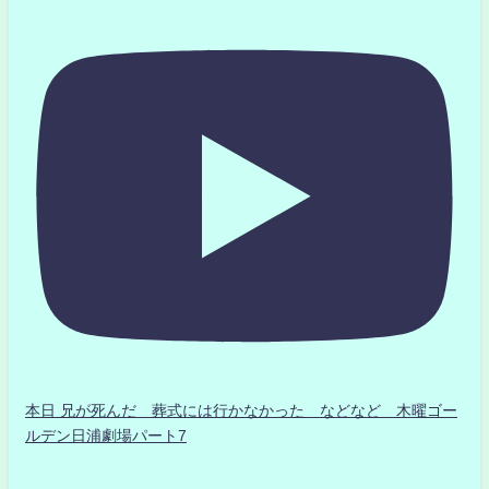
本日 兄が死んだ 葬式には行かなかった などなど 木曜ゴー
ルデン日浦劇場パート7