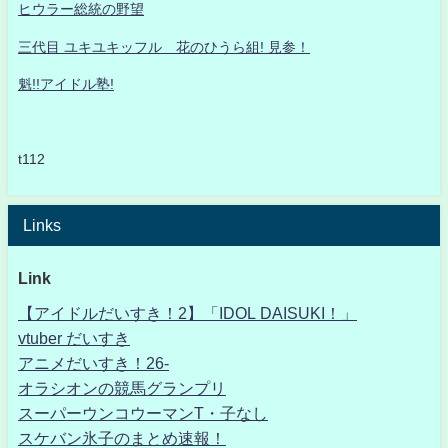
ヒウラー総統の野望
三代目 ユキユキッフル 花のひうら組! 見参！
魁!!アイドル塾!
t112
Links
Link
【アイドルだいすき！2】「IDOL DAISUKI！」
vtuber だいすき
アニメだいすき！26-
オラシオンの競馬グランプリ
スーパーウンコウーマンT・子なし
スケバン氷子のまとめ速報！