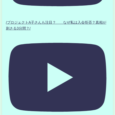
/プロジェクトA子さんも注目？ なぜ私は入会拒否？真相が
刺さる3分間？/