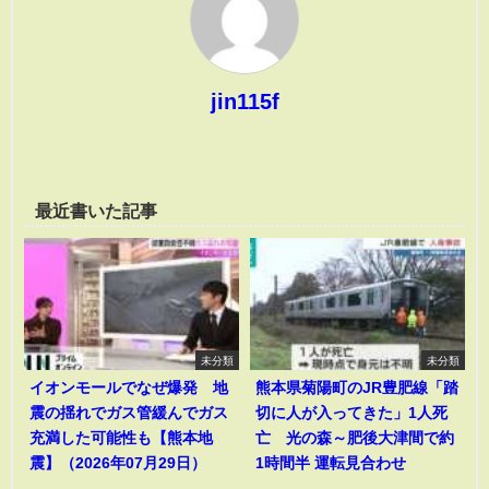
jin115f
最近書いた記事
未分類
未分類
イオンモールでなぜ爆発 地
熊本県菊陽町のJR豊肥線「踏
震の揺れでガス管緩んでガス
切に人が入ってきた」1人死
充満した可能性も【熊本地
亡 光の森～肥後大津間で約
震】（2026年07月29日）
1時間半 運転見合わせ