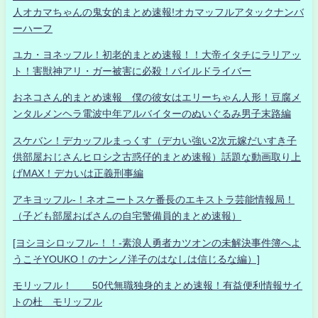
人オカマちゃんの鬼女的まとめ速報!オカマッフルアタックナンバ
ーハーフ
ユカ・ヨネッフル！初老的まとめ速報！！大帝イタチにラリアッ
ト！害獣神アリ・ガー被害に必殺！パイルドライバー
おネコさん的まとめ速報 僕の彼女はエリーちゃん人形！豆腐メ
ンタルメンヘラ電波中年アルバイターのぬいぐるみ男子末路編
スケバン！デカッフルまっくす（デカい強い2次元嫁だいすき子
供部屋おじさんヒロシ之古惑仔的まとめ速報）話題な動画取り上
げMAX！デカいは正義刑事編
アキヨッフル-！ネオニートスケ番長のエキストラ芸能情報局！
（子ども部屋おばさんの自宅警備員的まとめ速報）
[ヨシヨシロッフル-！！-素浪人勇者カツオンの未解決事件簿へよ
うこそYOUKO！のナンノ洋子のはなしは信じるな編）]
モリッフル！ 50代無職独身的まとめ速報！有益便利情報サイ
トの杜 モリッフル