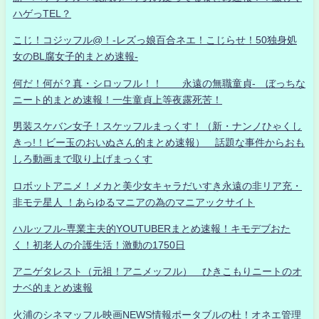
ハゲっTEL？
こじ！コジッフル@！-レズっ娘百合ネエ！こじらせ！50独身処
女のBL腐女子的まとめ速報-
何だ！何が？真・シロッフル！！ 永遠の無職童貞- ぼっちな
ニート的まとめ速報！一生童貞上等夜露死苦！
男装スケバン女子！スケッフルまっくす！（新・ナンノひゃくし
きっ!！ビー玉のおいぬさん的まとめ速報） 話題な事件からおも
しろ動画まで取り上げまっくす
ロボットアニメ！メカと美少女キャラだいすき永遠の非リア充・
非モテ星人 ！あらゆるマニアの為のマニアックサイト
ハルッフル-専業主夫的YOUTUBERまとめ速報！キモデブおた
く！初老人の介護生活！激動の1750日
アニゲタレスト（元祖！アニメッフル） ひきこもりニートのオ
ナベ的まとめ速報
火浦のシネマッフル映画NEWS情報ポータブルの杜！オネエ管理