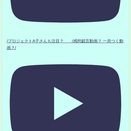
/プロジェクトA子さんも注目？ /感想戯言動画？.一息つく動
画？/