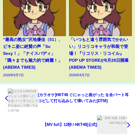
“最高の熟女”沢地優佳（51）、
「いつもと違う雰囲気でかわい
ビキニ姿に絶賛の声「So
い」リコリコキャラが和装で登
Sexy！」「ナイスバディ」
場！『リコリス・リコイル』
「隅々までも魅力的で綺麗！」
POP UP STOREが8月28日開幕
(ABEMA TIMES)
(ABEMA TIMES)
2026年8月7日
2026年8月7日
[カラオケ]HKT48 ぐにゃっと曲がった を全パート耳
コピして打ち込みして弾いてみた[DTM]
【MV full】12秒 / HKT48[公式]