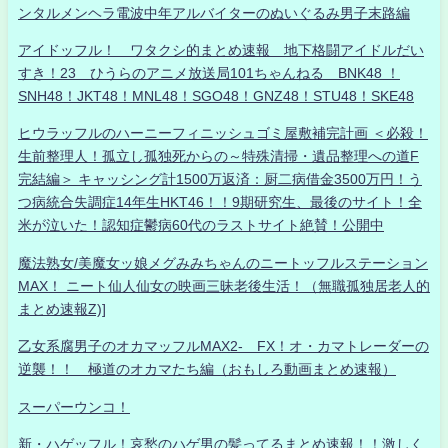
ンタルメンヘラ電波中年アルバイターのぬいぐるみ男子末路編
アイドッフル！ ワタクシ的まとめ速報 地下格闘アイドルだい
すき！23 ひうらのアニメ放送局101ちゃんねる BNK48 ！
SNH48！JKT48！MNL48！SGO48！GNZ48！STU48！SKE48
ヒウラッフルのハーニーフィニッシュゴミ屋敷補完計画 ＜必殺！
生前整理人！孤立し孤独死からの～特殊清掃・遺品整理への道F
完結編＞ キャッシング計1500万返済：厨二病借金3500万円！う
つ病統合失調症14年生HKT46！！9期研究生、最後のサイト！全
米が泣いた！認知症鬱病60代のラストサイト絶賛！公開中
魔法熟女/美魔女ッ娘メグみみちゃんのニートッフルステーション
MAX！ ニート仙人仙女の映画三昧老後生活！（無職孤独居老人的
まとめ速報Z)]
乙女系腐男子のオカマッフルMAX2- FX！オ・カマトレーダーの
逆襲！！ 極道のオカマたち編（おもしろ動画まとめ速報）
スーパーウンコ！
新・ハゲッフル！哀愁のハゲ男の髪ってるまとめ速報！！激しく