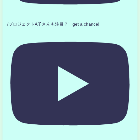
/プロジェクトA子さんも注目？ get a chance!