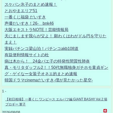
スケバン氷子のまとめ速報！
とおやまエリア51
一番くじ福袋 だいすき
声優だいすき！26- bnk46
大阪エキストラNOTE！芸能情報局
天にまします我らが父よ！ 願わくはわがドル円を守りた
まえ！
実録パチンコ梁山泊！パチンコakb108道
有益便利情報サイトの杜
病は木から！ 24金バエ子の特発性間質性肺炎
真・モリタダッフル2！！50代無職独身ガチホモ童貞ギン
グ・ゲイなー女装子オネエ的まとめ速報
韓国ドラマcinemaだいすき-僕が見たかった星空-
1 -
【初日相場】一番くじ ワンピース エルバフ編 GIANT BASH!! Vol.2 場
ブロギー 軍子
2026/08/08