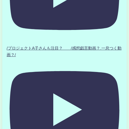
/プロジェクトA子さんも注目？ /感想戯言動画？.一息つく動
画？/