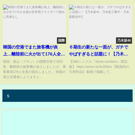
国際
乃木坂46
韓国の空港でまた旅客機が炎
６期生の新たな一面が、ガチで
上…離陸前に火が出て176人全員
やばすぎると話題に！【乃木坂
が非常用スライダーで脱出し死
46・乃木坂工事中・乃木坂配信
韓国・釜山（プサン）の国際空港で28日
【39thシングル「Same numbers」限定
夜、離陸前の旅客機が炎上しましたが、乗
版】 https://amzn.to/4n283en 【動画内の
者なし
中】
客乗員176人全員が脱出しました。 韓国の
引用作品】 動画で掲載して...
国土交通省によりますと...
s