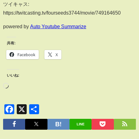
ツイキャス:
https://twitcasting.tv/fourseeds3744/movie/749164650
powered by
Auto Youtube Summarize
共有:
Facebook
X
いいね:
Facebook
X
共
有
LINE