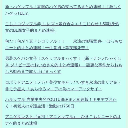
新・ハゲッフル！哀愁のハゲ男の髪ってるまとめ速報！！激しく
ハゲっTEL？
こじ！コジッフル@！-レズっ娘百合ネエ！こじらせ！50独身処
女のBL腐女子的まとめ速報-
何だ！何が？真・シロッフル！！ 永遠の無職童貞- ぼっちな
ニート的まとめ速報！一生童貞上等夜露死苦！
男装スケバン女子！スケッフルまっくす！（新・ナンノひゃくし
きっ!！ビー玉のおいぬさん的まとめ速報） 話題な事件からおも
しろ動画まで取り上げまっくす
ロボットアニメ！メカと美少女キャラだいすき永遠の非リア充・
非モテ星人 ！あらゆるマニアの為のマニアックサイト
ハルッフル-専業主夫的YOUTUBERまとめ速報！キモデブおた
く！初老人の介護生活！激動の1750日
アニゲタレスト（元祖！アニメッフル） ひきこもりニートのオ
ナベ的まとめ速報