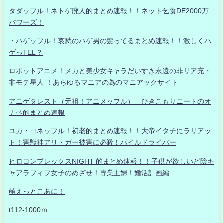
タダッフル！ネトゲ廃人的まとめ速報！！ネット乞食DE2000万
パワーズ！
・ハゲッフル！哀愁のハゲ男の髪ってるまとめ速報！！激しくハ
ゲっTEL？
ロボットアニメ！メカと美少女キャラだいすき永遠の非リア充・
非モテ星人 ！あらゆるマニアの為のマニアックサイト
アニゲタレスト（元祖！アニメッフル） ひきこもりニートのオ
ナベ的まとめ速報
ユカ・ヨネッフル！初老的まとめ速報！！大帝イタチにラリアッ
ト！害獣神アリ・ガー被害に必殺！パイルドライバー
ヒロコンプレックスNIGHT 的まとめ速報！！子供が欲しいど陰キ
ャアラフィフ女子のめざせ！専業主婦！婚活計画編
萌えっとこあに！
t112-1000ｍ