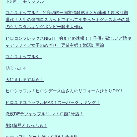
トの杜 モリッフル
ユキユキッフル2！ど底辺的一同驚愕騒然まとめ速報！超氷河期
世代！人生の強制ロスカットですべてを失ったキグナス氷子の愛
のクリスタルキングボンビー脱出大作戦
ヒロコンプレックスNIGHT 的まとめ速報！！子供が欲しいど陰キ
ャアラフィフ女子のめざせ！専業主婦！婚活計画編
ユキユキッフル3！
萌えっふる！
天にまします我ら！
ヒロシッフル！ヒロシデース山さんのリフォームひとりDIY！！
ヒロユキユキッフルMAX！スーパークッキング！
徹夜DEテツヤッフル!！レトロ館2号店！
剛Q超児ともっふる！
ヤナッフル ゲームだいすき6！放送局