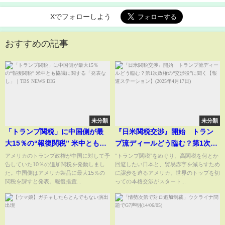
Xでフォローしよう
おすすめの記事
未分類
未分類
「トランプ関税」に中国側が最
『日米関税交渉』開始 トラン
大15％の“報復関税” 米中とも協
プ流ディールどう臨む？第1次政
議に関する「発表なし」｜
権の“交渉役”に聞く【報道ステ
アメリカのトランプ政権が中国に対して予
“トランプ関税”をめぐり、高関税を何とか
告していた10％の追加関税を発動しまし
回避したい日本と、貿易赤字を減らすため
TBS NEWS DIG
ーション】(2025年4月17日)
た。中国側はアメリカ製品に最大15％の
に譲歩を迫るアメリカ。世界のトップを切
関税を課すと発表。報復措置...
っての本格交渉がスタート...