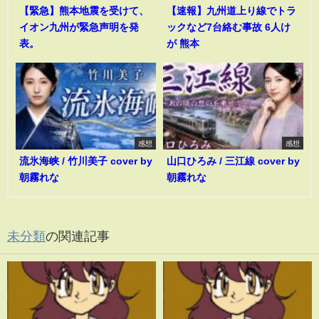
【緊急】熊本地震を受けて、
【速報】九州道上り線でトラ
イオン九州が緊急声明を発
ックなど7台絡む事故 6人け
表。
が 熊本
感想
感想
流氷海峡 / 竹川美子 cover by
山口ひろみ / 三江線 cover by
朝霧れな
朝霧れな
未分類
の関連記事