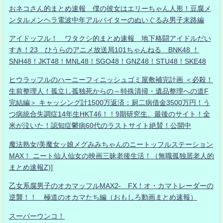
おネコさん的まとめ速報 僕の彼女はエリーちゃん人形！豆腐メ
ンタルメンヘラ電波中年アルバイターのぬいぐるみ男子末路編
アイドッフル！ ワタクシ的まとめ速報 地下格闘アイドルだい
すき！23 ひうらのアニメ放送局101ちゃんねる BNK48 ！
SNH48！JKT48！MNL48！SGO48！GNZ48！STU48！SKE48
ヒウラッフルのハーニーフィニッシュゴミ屋敷補完計画 ＜必殺！
生前整理人！孤立し孤独死からの～特殊清掃・遺品整理への道F
完結編＞ キャッシング計1500万返済：厨二病借金3500万円！う
つ病統合失調症14年生HKT46！！9期研究生、最後のサイト！全
米が泣いた！認知症鬱病60代のラストサイト絶賛！公開中
魔法熟女/美魔女ッ娘メグみみちゃんのニートッフルステーション
MAX！ ニート仙人仙女の映画三昧老後生活！（無職孤独居老人的
まとめ速報Z)]
乙女系腐男子のオカマッフルMAX2- FX！オ・カマトレーダーの
逆襲！！ 極道のオカマたち編（おもしろ動画まとめ速報）
スーパーウンコ！