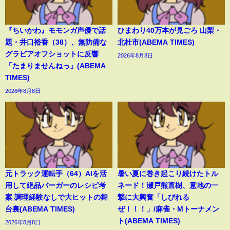
『ちいかわ』モモンガ声優で話
ひまわり40万本が見ごろ 山梨・
題・井口裕香（38）、無防備な
北杜市(ABEMA TIMES)
グラビアオフショットに反響
2026年8月8日
「たまりませんねっ」(ABEMA
TIMES)
2026年8月8日
元トラック運転手（64）AIを活
暑い夏に巻き起こり続けたトル
用して絶品バーガーのレシピ考
ネード！瀬戸熊直樹、意地の一
案 調理経験なしで大ヒットの舞
撃に大興奮「しびれる
台裏(ABEMA TIMES)
ぜ！！！」/麻雀・Mトーナメン
ト(ABEMA TIMES)
2026年8月8日