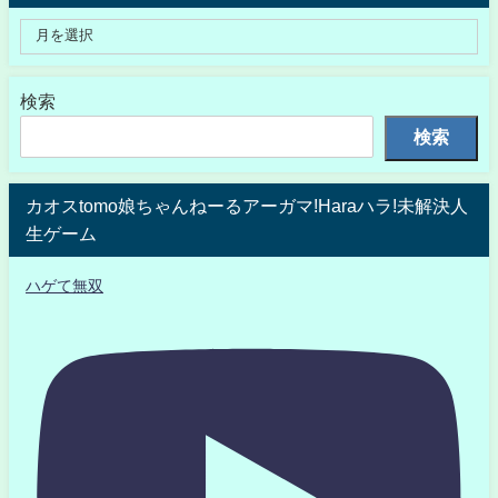
検索
検索
カオスtomo娘ちゃんねーるアーガマ!Haraハラ!未解決人
生ゲーム
ハゲて無双