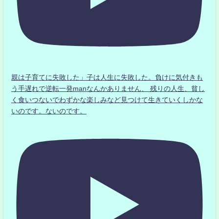
親は子育てに失敗した」子は人生に失敗した。負けに気付きも
う手遅れで逆転一発manなんかありません、 残りの人生、貧し
く食いつないでわずかな楽しみなど見つけて生きていくしかな
いのです。ないのです。