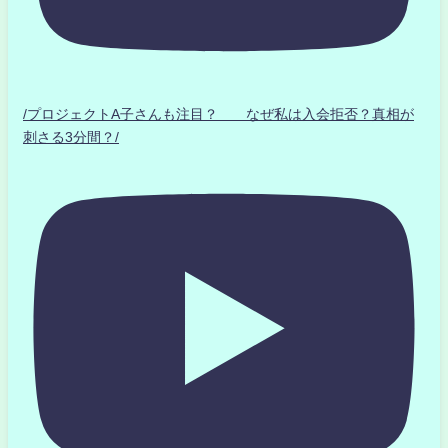
/プロジェクトA子さんも注目？ なぜ私は入会拒否？真相が
刺さる3分間？/