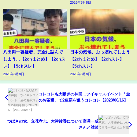
2026年8月8日
八田與一容疑者、完全に詰んで
日本の気候、ぶっ壊れてしまう
しまう…【2chまとめ】【2chス
【2chまとめ】【2chスレ】
レ】【5chスレ】
【5chスレ】
2026年8月8日
2026年8月8日
コレコレも大騒ぎの神回…ツイキャスイベント「金
のお茶爆」で2連覇を狙うコレコレ【2023/06/16】
つばさの党、立花孝志、大津綾香について高澤一成
さんと対談