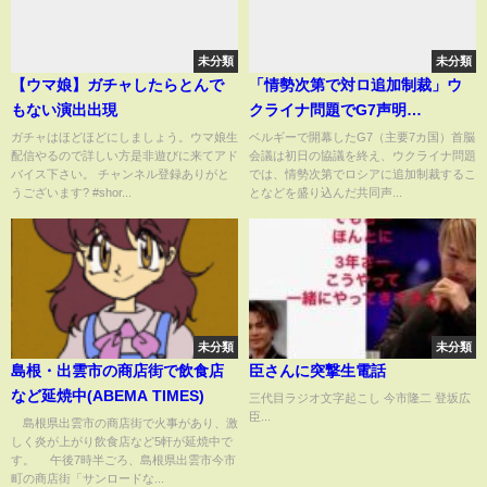
未分類
未分類
【ウマ娘】ガチャしたらとんで
「情勢次第で対ロ追加制裁」ウ
もない演出出現
クライナ問題でG7声明
(14/06/05)
ガチャはほどほどにしましょう。ウマ娘生
ベルギーで開幕したG7（主要7カ国）首脳
配信やるので詳しい方是非遊びに来てアド
会議は初日の協議を終え、ウクライナ問題
バイス下さい。 チャンネル登録ありがと
では、情勢次第でロシアに追加制裁するこ
うございます? #shor...
となどを盛り込んだ共同声...
未分類
未分類
島根・出雲市の商店街で飲食店
臣さんに突撃生電話
など延焼中(ABEMA TIMES)
三代目ラジオ文字起こし 今市隆二 登坂広
臣...
島根県出雲市の商店街で火事があり、激
しく炎が上がり飲食店など5軒が延焼中で
す。 午後7時半ごろ、島根県出雲市今市
町の商店街「サンロードな...