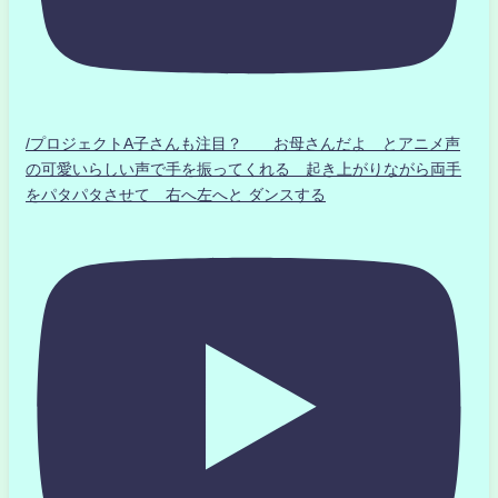
/プロジェクトA子さんも注目？ お母さんだよ とアニメ声
の可愛いらしい声で手を振ってくれる 起き上がりながら両手
をパタパタさせて 右へ左へと ダンスする