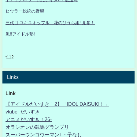
ヒウラー総統の野望
三代目 ユキユキッフル 花のひうら組! 見参！
魁!!アイドル塾!
t112
Links
Link
【アイドルだいすき！2】「IDOL DAISUKI！」
vtuber だいすき
アニメだいすき！26-
オラシオンの競馬グランプリ
スーパーウンコウーマンT・子なし