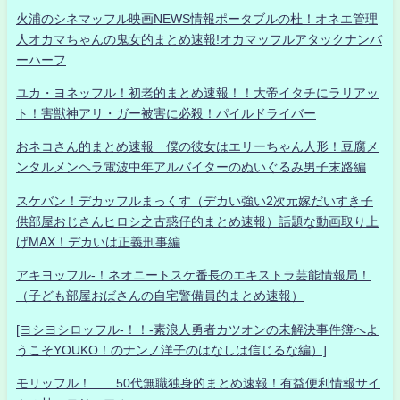
火浦のシネマッフル映画NEWS情報ポータブルの杜！オネエ管理
人オカマちゃんの鬼女的まとめ速報!オカマッフルアタックナンバ
ーハーフ
ユカ・ヨネッフル！初老的まとめ速報！！大帝イタチにラリアッ
ト！害獣神アリ・ガー被害に必殺！パイルドライバー
おネコさん的まとめ速報 僕の彼女はエリーちゃん人形！豆腐メ
ンタルメンヘラ電波中年アルバイターのぬいぐるみ男子末路編
スケバン！デカッフルまっくす（デカい強い2次元嫁だいすき子
供部屋おじさんヒロシ之古惑仔的まとめ速報）話題な動画取り上
げMAX！デカいは正義刑事編
アキヨッフル-！ネオニートスケ番長のエキストラ芸能情報局！
（子ども部屋おばさんの自宅警備員的まとめ速報）
[ヨシヨシロッフル-！！-素浪人勇者カツオンの未解決事件簿へよ
うこそYOUKO！のナンノ洋子のはなしは信じるな編）]
モリッフル！ 50代無職独身的まとめ速報！有益便利情報サイ