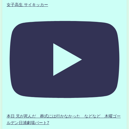
女子高生 サイキッカー
本日 兄が死んだ 葬式には行かなかった などなど 木曜ゴー
ルデン日浦劇場パート7