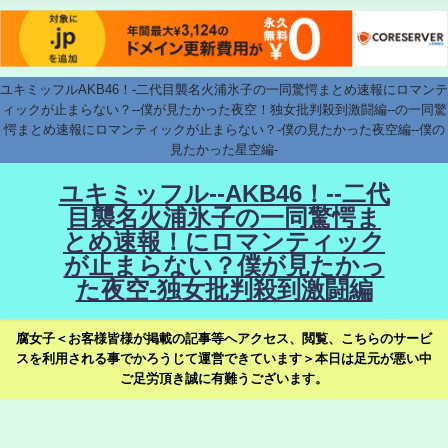
ユキミッフルAKB46！-二代目襲名火浦氷子の一同驚愕まとめ速報にロマンテ
ィックが止まらない？--僕が見たかった夜空！独女批判殺到激闘編--の一同驚
愕まとめ速報にロマンティックが止まらない？-僕の見たかった夜空編--僕の
見たかった星空編-
ユキミッフル--AKB46！--二代
目襲名火浦氷子の一同驚愕ま
とめ速報！にロマンティック
が止まらない？僕が見たかっ
た夜空-独女批判殺到激闘編
腐女子＜お客様皆様が掲載の記事等へアクセス、閲覧、こちらのサービ
スを利用される事でかろうじて運営できています＞本日は足元が悪い中
ご足労頂き誠に有難うございます。