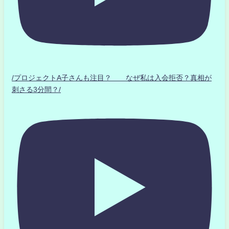
/プロジェクトA子さんも注目？ なぜ私は入会拒否？真相が
刺さる3分間？/