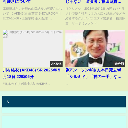
可愛さについて
じゃない 出演者：福田麻貴、
サーヤ、加納（Aマッソ） 10月
工藤華純といた時の山口結愛の可愛さにつ
ひとりメシ 2023年10月1日内容：ひとり
いて 【 AKB48 迫 由芽実 SHOWROOM 】
メシで使う行きつけのお店と絶品グルメを
1日
2023-10-06 • 工藤華純 個人配信 :...
紹介するグルメバラエティ出演者：福田麻
貴 サーヤ（ラランド...
AKB48
未分類
川村結衣 (AKB48) SR 2025年 5
🎬アン・ソンギさん本日死去🕊️
月18日 22時05分
「シルミド」「神の一手」など
名作出演…韓国映画界の伝説に
#奥本カイリ #川村結衣 #AKB48...
...
別れ🇰🇷
s