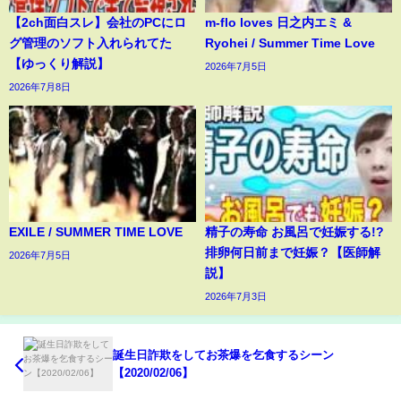
【2ch面白スレ】会社のPCにロ
m-flo loves 日之内エミ &
グ管理のソフト入れられてた
Ryohei / Summer Time Love
【ゆっくり解説】
2026年7月5日
2026年7月8日
EXILE / SUMMER TIME LOVE
精子の寿命 お風呂で妊娠する!?
排卵何日前まで妊娠？【医師解
2026年7月5日
説】
2026年7月3日
誕生日詐欺をしてお茶爆を乞食するシーン
【2020/02/06】