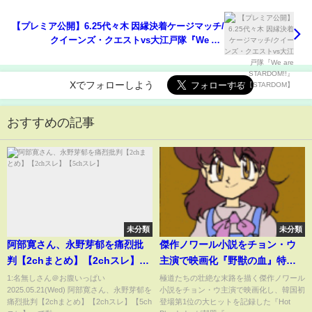
【プレミア公開】6.25代々木 因縁決着ケージマッチ/
クイーンズ・クエストvs大江戸隊『We are
STARDOM!!』#187【STARDOM】
Xでフォローしよう
おすすめの記事
未分類
未分類
阿部寛さん、永野芽郁を痛烈批
傑作ノワール小説をチョン・ウ
判【2chまとめ】【2chスレ】
主演で映画化『野獣の血』特報
【5chスレ】
映像
1:名無しさん＠お腹いっぱい
極道たちの壮絶な末路を描く傑作ノワール
2025.05.21(Wed) 阿部寛さん、永野芽郁を
小説をチョン・ウ主演で映画化し、韓国初
痛烈批判【2chまとめ】【2chスレ】【5ch
登場第1位の大ヒットを記録した『Hot