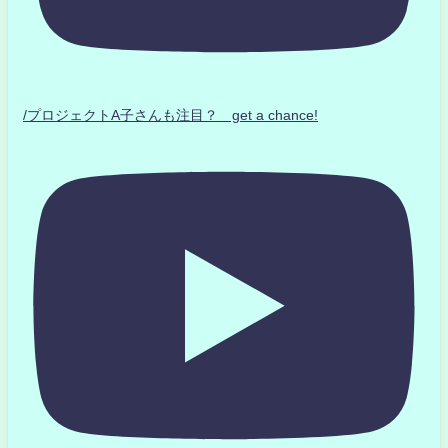
/プロジェクトA子さんも注目？ get a chance!