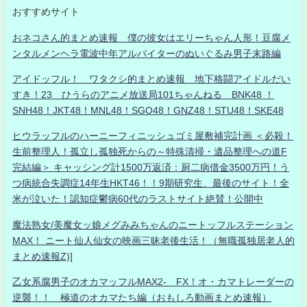
おすすめサイト
おネコさん的まとめ速報 僕の彼女はエリーちゃん人形！豆腐メ
ンタルメンヘラ電波中年アルバイターのぬいぐるみ男子末路編
アイドッフル！ ワタクシ的まとめ速報 地下格闘アイドルだい
すき！23 ひうらのアニメ放送局101ちゃんねる BNK48 ！
SNH48！JKT48！MNL48！SGO48！GNZ48！STU48！SKE48
ヒウラッフルのハーニーフィニッシュゴミ屋敷補完計画 ＜必殺！
生前整理人！孤立し孤独死からの～特殊清掃・遺品整理への道F
完結編＞ キャッシング計1500万返済：厨二病借金3500万円！う
つ病統合失調症14年生HKT46！！9期研究生、最後のサイト！全
米が泣いた！認知症鬱病60代のラストサイト絶賛！公開中
魔法熟女/美魔女ッ娘メグみみちゃんのニートッフルステーション
MAX！ ニート仙人仙女の映画三昧老後生活！（無職孤独居老人的
まとめ速報Z)]
乙女系腐男子のオカマッフルMAX2- FX！オ・カマトレーダーの
逆襲！！ 極道のオカマたち編（おもしろ動画まとめ速報）