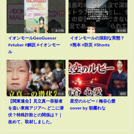
未分類
未分類
イオンモールGeoGuessr
イオンモールの深刻な実態？
#vtuber #解説 #イオンモー
#熊本 #防災 #Shorts
ル
社会
感想
【関東連合】見立真一容疑者
星空のルビー / 梅谷心愛
を追い東南アジアへ どこに潜
cover by 朝霧れな
伏？特殊詐欺との関係は？｜
改めて、取材しました。