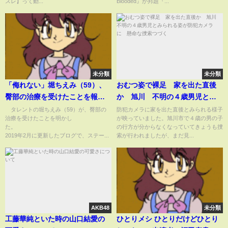
スレ】って動...
Blooded』が邦題『...
未分類
未分類
「侮れない」堀ちえみ（59）、
おむつ姿で裸足 家を出た直後
臀部の治療を受けたことを報告
か 旭川 不明の４歳男児とみ
(ABEMA TIMES)
られる姿が防犯カメラに 懸命
タレントの堀ちえみ（59）が、臀部の
防犯カメラに家を出た直後とみられる様子
治療を受けたことを明かし
が映っていました。旭川市で４歳の男の子
な捜索つづく
た。
の行方が分からなくなっていてきょうも捜
2019年2月に更新したブログで、ステー...
索が行われましたが、まだ見...
AKB48
未分類
工藤華純といた時の山口結愛の
ひとりメシ ひとりだけどひとり