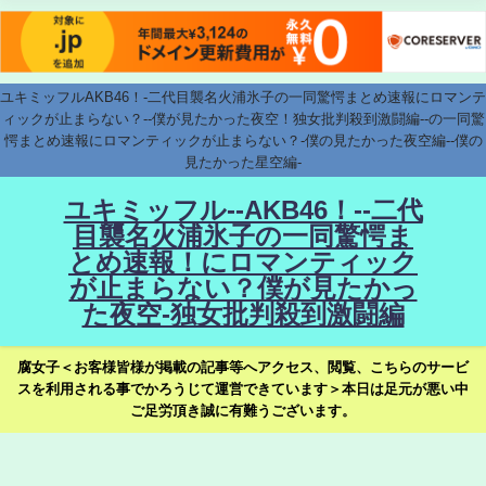
ユキミッフルAKB46！-二代目襲名火浦氷子の一同驚愕まとめ速報にロマンテ
ィックが止まらない？--僕が見たかった夜空！独女批判殺到激闘編--の一同驚
愕まとめ速報にロマンティックが止まらない？-僕の見たかった夜空編--僕の
見たかった星空編-
ユキミッフル--AKB46！--二代
目襲名火浦氷子の一同驚愕ま
とめ速報！にロマンティック
が止まらない？僕が見たかっ
た夜空-独女批判殺到激闘編
腐女子＜お客様皆様が掲載の記事等へアクセス、閲覧、こちらのサービ
スを利用される事でかろうじて運営できています＞本日は足元が悪い中
ご足労頂き誠に有難うございます。