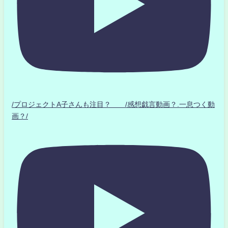
/プロジェクトA子さんも注目？ /感想戯言動画？.一息つく動
画？/