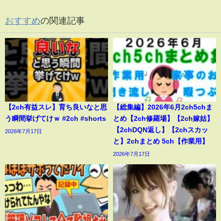
おすすめ
の関連記事
【2ch有益スレ】育ち良いなと思
【総集編】2026年6月2ch5chま
う瞬間挙げてけｗ #2ch #shorts
とめ【2ch修羅場】【2ch嫁姑】
【2chDQN返し】【2chスカッ
2026年7月17日
と】2chまとめ 5ch【作業用】
2026年7月17日