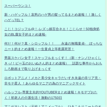
スーパーウンコ！
新・ハゲッフル！哀愁のハゲ男の髪ってるまとめ速報！！激しく
ハゲっTEL？
こじ！コジッフル@！-レズっ娘百合ネエ！こじらせ！50独身処
女のBL腐女子的まとめ速報-
何だ！何が？真・シロッフル！！ 永遠の無職童貞- ぼっちな
ニート的まとめ速報！一生童貞上等夜露死苦！
男装スケバン女子！スケッフルまっくす！（新・ナンノひゃくし
きっ!！ビー玉のおいぬさん的まとめ速報） 話題な事件からおも
しろ動画まで取り上げまっくす
ロボットアニメ！メカと美少女キャラだいすき永遠の非リア充・
非モテ星人 ！あらゆるマニアの為のマニアックサイト
ハルッフル-専業主夫的YOUTUBERまとめ速報！キモデブおた
く！初老人の介護生活！激動の1750日
アニゲタレスト（元祖！アニメッフル） ひきこもりニートのオ