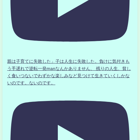
親は子育てに失敗した」子は人生に失敗した。負けに気付きも
う手遅れで逆転一発manなんかありません、 残りの人生、貧し
く食いつないでわずかな楽しみなど見つけて生きていくしかな
いのです。ないのです。