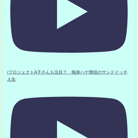
/プロジェクトA子さんも注目？ 独身ハゲ僧侶のサンドイッチ
人生