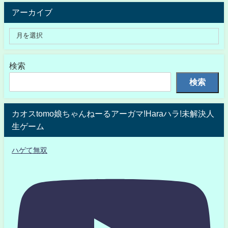
アーカイブ
検索
検索
カオスtomo娘ちゃんねーるアーガマ!Haraハラ!未解決人
生ゲーム
ハゲて無双