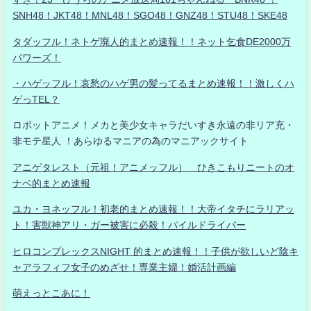
SNH48！JKT48！MNL48！SGO48！GNZ48！STU48！SKE48
タダッフル！ネトゲ廃人的まとめ速報！！ネット乞食DE2000万
パワーズ！
・ハゲッフル！哀愁のハゲ男の髪ってるまとめ速報！！激しくハ
ゲっTEL？
ロボットアニメ！メカと美少女キャラだいすき永遠の非リア充・
非モテ星人 ！あらゆるマニアの為のマニアックサイト
アニゲタレスト（元祖！アニメッフル） ひきこもりニートのオ
ナベ的まとめ速報
ユカ・ヨネッフル！初老的まとめ速報！！大帝イタチにラリアッ
ト！害獣神アリ・ガー被害に必殺！パイルドライバー
ヒロコンプレックスNIGHT 的まとめ速報！！子供が欲しいど陰キ
ャアラフィフ女子のめざせ！専業主婦！婚活計画編
萌えっとこあに！