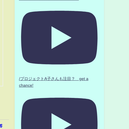
/プロジェクトA子さんも注目？ get a
chance!
答