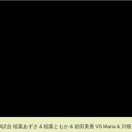
第4試合 稲葉あずさ & 稲葉ともか & 岩田美香 VS Maria & 川畑