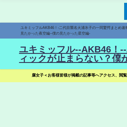
ユキミッフルAKB46！-二代目襲名火浦氷子の一同驚愕まとめ
見たかった夜空編--僕の見たかった星空編-
ユキミッフル--AKB46
ィックが止まらない？僕が
腐女子＜お客様皆様が掲載の記事等へアクセス、閲覧