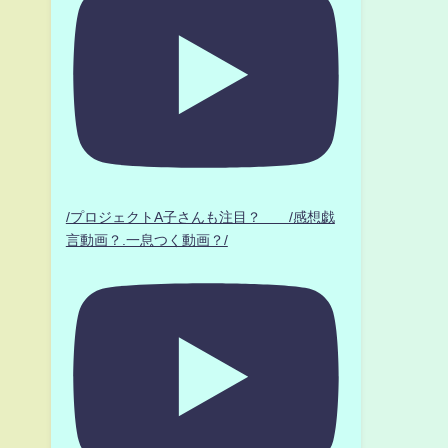
/プロジェクトA子さんも注目？ /感想戯
言動画？.一息つく動画？/