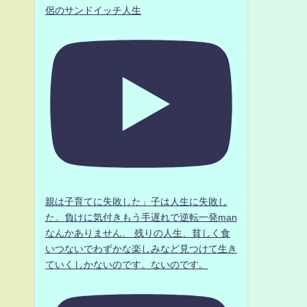
侶のサンドイッチ人生
親は子育てに失敗した」子は人生に失敗し
た。負けに気付きもう手遅れで逆転一発man
なんかありません、 残りの人生、貧しく食
いつないでわずかな楽しみなど見つけて生き
ていくしかないのです。ないのです。