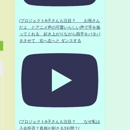
/プロジェクトA子さんも注目？ お母さん
だよ とアニメ声の可愛いらしい声で手を振
ってくれる 起き上がりながら両手をパタパ
タさせて 右へ左へと ダンスする
/プロジェクトA子さんも注目？ なぜ私は
入会拒否？真相が刺さる3分間？/