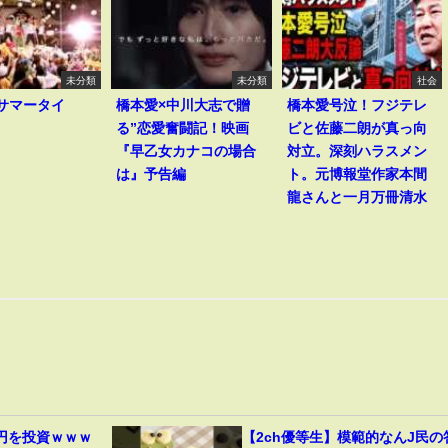
未分類
未分類
社会
I｢サマータイ
橋本愛×中川大志で贈
橋本愛号泣！フジテレ
る”恋愛奮闘記！映画
ビと佐藤二朗が真っ向
『早乙女カナコの場合
対立。深刻ハラスメン
は』予告編
ト。元博報堂作家本間
龍さんと一月万冊清水
円を投資ｗｗｗ
【2ch優等生】模範的なんJ民の