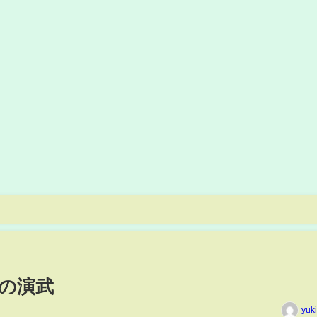
の演武
yuk