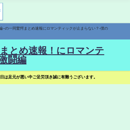
編--の一同驚愕まとめ速報にロマンティックが止まらない？-僕の
驚愕まとめ速報！にロマンテ
激闘編
日は足元が悪い中ご足労頂き誠に有難うございます。