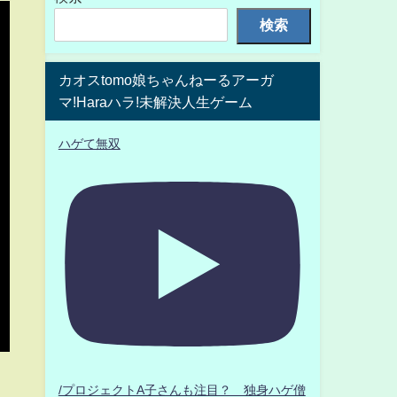
検索
カオスtomo娘ちゃんねーるアーガ
マ!Haraハラ!未解決人生ゲーム
ハゲて無双
/プロジェクトA子さんも注目？ 独身ハゲ僧