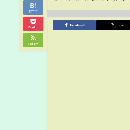
はてブ
Facebook
post
Pocket
Feedly