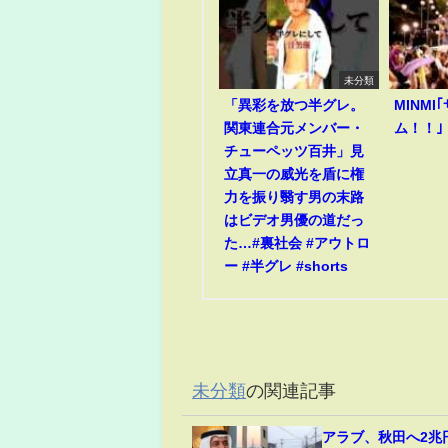
未分類
「異彩を放つ半グレ。
MINM
関東連合元メンバー・
ム！！｣
チューペッツ百井」見
立真一の威光を盾に権
力を振り翳す男の末路
はビデオ男優の道だっ
た…#裏社会 #アウトロ
ー #半グレ #shorts
未分類
の関連記事
アラブ、秋田へ2兆