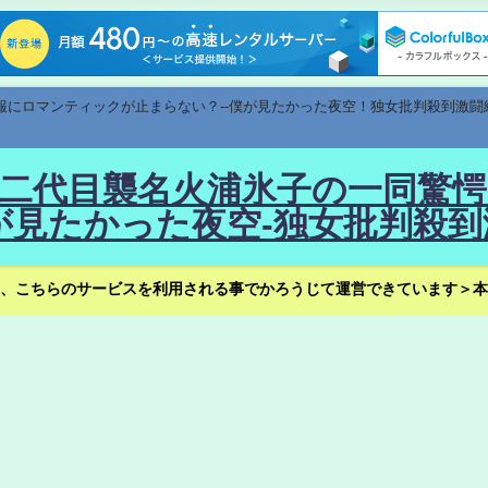
速報にロマンティックが止まらない？--僕が見たかった夜空！独女批判殺到激闘
！--二代目襲名火浦氷子の一同
見たかった夜空-独女批判殺到
、こちらのサービスを利用される事でかろうじて運営できています＞本