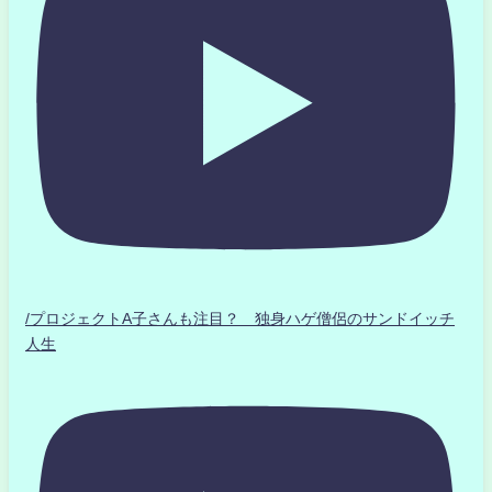
/プロジェクトA子さんも注目？ 独身ハゲ僧侶のサンドイッチ
人生