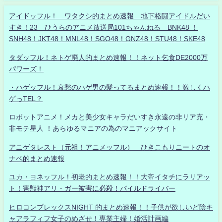
アイドッフル！ ワタクシ的まとめ速報 地下格闘アイドルだい
すき！23 ひうらのアニメ放送局101ちゃんねる BNK48 ！
SNH48！JKT48！MNL48！SGO48！GNZ48！STU48！SKE48
タダッフル！ネトゲ廃人的まとめ速報！！ネット乞食DE2000万
パワーズ！
・ハゲッフル！哀愁のハゲ男の髪ってるまとめ速報！！激しくハ
ゲっTEL？
ロボットアニメ！メカと美少女キャラだいすき永遠の非リア充・
非モテ星人 ！あらゆるマニアの為のマニアックサイト
アニゲタレスト（元祖！アニメッフル） ひきこもりニートのオ
ナベ的まとめ速報
ユカ・ヨネッフル！初老的まとめ速報！！大帝イタチにラリアッ
ト！害獣神アリ・ガー被害に必殺！パイルドライバー
ヒロコンプレックスNIGHT 的まとめ速報！！子供が欲しいど陰キ
ャアラフィフ女子のめざせ！専業主婦！婚活計画編