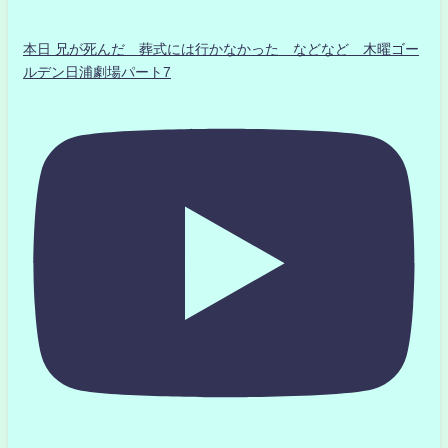
本日 兄が死んだ 葬式には行かなかった などなど 木曜ゴー
ルデン日浦劇場パート7