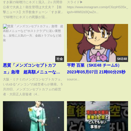
理は大丈夫？
アペール症候群 ピエールロバ
すき家の味噌汁にネズミ混入…2ヶ月間非
スライド▶︎
公表で大炎上！衛生管理は大丈夫？ 【衝
https://www.instagram.com/p/C6zpHS3Sx_0/
ン症候群 ファンデルヘーベ症
撃ニュース】大手飲食チェーン「すき家」
igsh=MW02d3QwZn...
候群 クルーゾン症候群
で味噌汁にネズミの死骸が混...
社会
SKE48
悪質「メンズコンセプトカフ
平野 百菜（SKE48 チームS）
ェ」急増 超高額メニューな
2023年05月07日 21時00分29秒
ど“ホストクラブ”に近い業態
大阪・ミナミのメンズコンセプトカフェ、
source...
いわゆる“メンコン”の経営者らが摘発。 5
も…女性に人気の一方、金銭ト
月20日、メンズコンセプトカフェの経営
ラブルなど続発
者・大田正人容疑者（4...