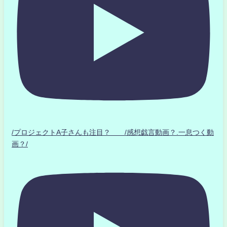
/プロジェクトA子さんも注目？ /感想戯言動画？.一息つく動
画？/