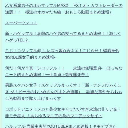
乙女系腐男子のオカマッフルMAX2- FX！オ・カマトレーダーの
逆襲！！ 極道のオカマたち編（おもしろ動画まとめ速報）
スーパーウンコ！
新・ハゲッフル！哀愁のハゲ男の髪ってるまとめ速報！！激しく
ハゲっTEL？
こじ！コジッフル@！-レズっ娘百合ネエ！こじらせ！50独身処
女のBL腐女子的まとめ速報-
何だ！何が？真・シロッフル！！ 永遠の無職童貞- ぼっちな
ニート的まとめ速報！一生童貞上等夜露死苦！
男装スケバン女子！スケッフルまっくす！（新・ナンノひゃくし
きっ!！ビー玉のおいぬさん的まとめ速報） 話題な事件からおも
しろ動画まで取り上げまっくす
ロボットアニメ！メカと美少女キャラだいすき永遠の非リア充・
非モテ星人 ！あらゆるマニアの為のマニアックサイト
ハルッフル-専業主夫的YOUTUBERまとめ速報！キモデブおた