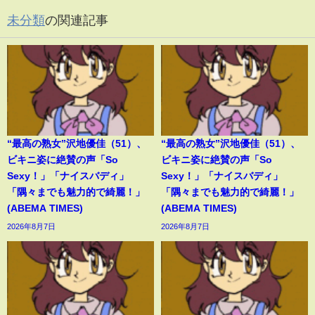
未分類
の関連記事
“最高の熟女”沢地優佳（51）、
“最高の熟女”沢地優佳（51）、
ビキニ姿に絶賛の声「So
ビキニ姿に絶賛の声「So
Sexy！」「ナイスバディ」
Sexy！」「ナイスバディ」
「隅々までも魅力的で綺麗！」
「隅々までも魅力的で綺麗！」
(ABEMA TIMES)
(ABEMA TIMES)
2026年8月7日
2026年8月7日