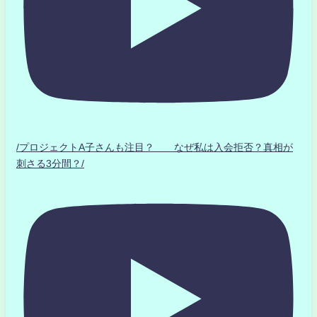
/プロジェクトA子さんも注目？ なぜ私は入会拒否？真相が
刺さる3分間？/