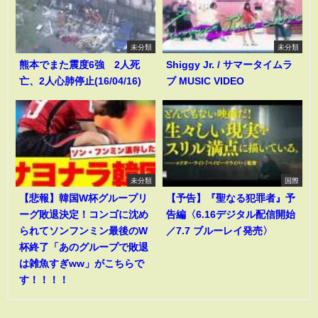
未分類
未分類
熊本でまた震度6強 2人死
Shiggy Jr. / サマータイムラ
亡、2人心肺停止(16/04/16)
ブ MUSIC VIDEO
未分類
国際
【悲報】韓国W杯グループリ
【予告】『聖なる犯罪者』予
ーグ敗退決定！コンゴに沈め
告編〈6.16デジタル配信開始
られてソンフンミン最後のW
／7.7 ブルーレイ発売〉
杯終了「あのグループで敗退
は雑魚すぎww」がこちらで
す！！！！