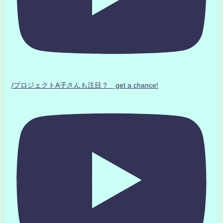
/プロジェクトA子さんも注目？ get a chance!