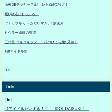
徹夜DEテツヤッフル!！レトロ館2号店！
剛Q超児ともっふる！
ヤナッフル ゲームだいすき6！放送局
ヒウラー総統の野望
三代目 ユキユキッフル 花のひうら組! 見参！
魁!!アイドル塾!
t112
Links
Link
【アイドルだいすき！2】「IDOL DAISUKI！」