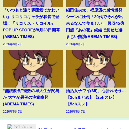
「いつもと違う雰囲気でかわい
細田佳央太、福原遥の感情爆発
い」リコリコキャラが和装で登
シーンに圧倒「20代でそれが出
場！『リコリス・リコイル』
来るなんて羨ましい」 興収45億
POP UP STOREが8月28日開幕
円超『あの花』続編で見せた凄
(ABEMA TIMES)
まじい熱演(ABEMA TIMES)
2026年8月7日
2026年8月7日
“無銭飲食”複数の早大生が関与
婚活女子ワイ(35)、心折れそう…
か 大学が異例の注意喚起
【2chまとめ】【2chスレ】
(ABEMA TIMES)
【5chスレ】
2026年8月7日
2026年8月7日