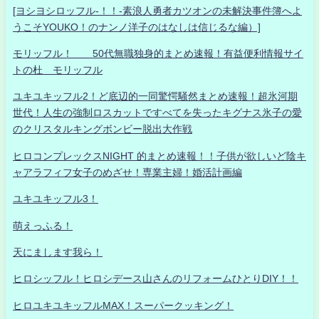
[ヨシヨシロッフル-！！-素浪人勇者カツオンの未解決事件簿へよ
うこそYOUKO！のナンノ洋子のはなしは信じるな編）]
モリッフル！ 50代無職独身的まとめ速報！有益便利情報サイ
トの杜 モリッフル
ユキユキッフル2！ど底辺的一同驚愕騒然まとめ速報！超氷河期
世代！人生の強制ロスカットですべてを失ったキグナス氷子の愛
のクリスタルキングボンビー脱出大作戦
ヒロコンプレックスNIGHT 的まとめ速報！！子供が欲しいど陰キ
ャアラフィフ女子のめざせ！専業主婦！婚活計画編
ユキユキッフル3！
萌えっふる！
天にまします我ら！
ヒロシッフル！ヒロシデース山さんのリフォームひとりDIY！！
ヒロユキユキッフルMAX！スーパークッキング！