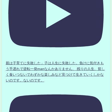
親は子育てに失敗した」子は人生に失敗した。負けに気付きも
う手遅れで逆転一発manなんかありません、 残りの人生、貧し
く食いつないでわずかな楽しみなど見つけて生きていくしかな
いのです。ないのです。