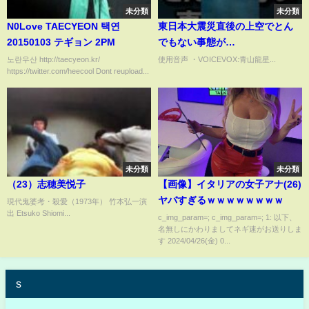
未分類
未分類
N0Love TAECYEON 택연
東日本大震災直後の上空でとん
20150103 テギョン 2PM
でもない事態が…
노란우산 http://taecyeon.kr/
使用音声 ・VOICEVOX:青山龍星...
https://twitter.com/heecool Dont reupload...
未分類
未分類
（23）志穂美悦子
【画像】イタリアの女子アナ(26)
ヤバすぎるｗｗｗｗｗｗｗｗ
現代鬼婆考・殺愛（1973年） 竹本弘一演
出 Etsuko Shiomi...
c_img_param=; c_img_param=; 1: 以下、
名無しにかわりましてネギ速がお送りしま
す 2024/04/26(金) 0...
s