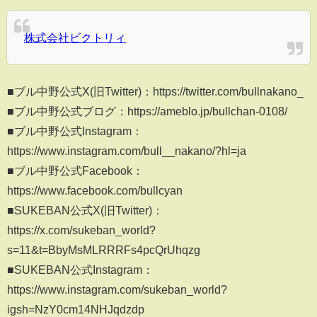
株式会社ビクトリィ
■ブル中野公式X(旧Twitter)：https://twitter.com/bullnakano_
■ブル中野公式ブログ：https://ameblo.jp/bullchan-0108/
■ブル中野公式Instagram：
https://www.instagram.com/bull__nakano/?hl=ja
■ブル中野公式Facebook：
https://www.facebook.com/bullcyan
■SUKEBAN公式X(旧Twitter)：
https://x.com/sukeban_world?
s=11&t=BbyMsMLRRRFs4pcQrUhqzg
■SUKEBAN公式Instagram：
https://www.instagram.com/sukeban_world?
igsh=NzY0cm14NHJqdzdp