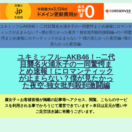
ユキミッフルAKB46！-二代目襲名火浦氷子の一同驚愕まとめ速報にロマンテ
ィックが止まらない？--僕が見たかった夜空！独女批判殺到激闘編--の一同驚
愕まとめ速報にロマンティックが止まらない？-僕の見たかった夜空編--僕の
見たかった星空編-
ユキミッフル--AKB46！--二代
目襲名火浦氷子の一同驚愕ま
とめ速報！にロマンティック
が止まらない？僕が見たかっ
た夜空-独女批判殺到激闘編
腐女子＜お客様皆様が掲載の記事等へアクセス、閲覧、こちらのサービ
スを利用される事でかろうじて運営できています＞本日は足元が悪い中
ご足労頂き誠に有難うございます。