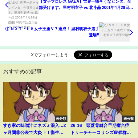
【女子プロレス GAEA】世界一痛そうなビンタ、全
部受けます。里村明衣子 vs 北斗晶 2001年4月29日
旗揚げ6周年記念大会＠川崎市体育館
① ＮＸＴ・ＵＫ女子王座Ｖ７達成！ 里村明衣子選手
登場!!
Xでフォローしよう
おすすめの記事
未分類
未分類
すき家の味噌汁にネズミ混入…2
26-16 頭蓋骨縫合早期癒合症
ヶ月間非公表で大炎上！衛生管
トリーチャーコリンズ症候群