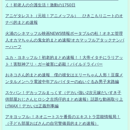
く！初老人の介護生活！激動の1750日
アニゲタレスト（元祖！アニメッフル） ひきこもりニートのオ
ナベ的まとめ速報
火浦のシネマッフル映画NEWS情報ポータブルの杜！オネエ管理
人オカマちゃんの鬼女的まとめ速報!オカマッフルアタックナンバ
ーハーフ
ユカ・ヨネッフル！初老的まとめ速報！！大帝イタチにラリアッ
ト！害獣神アリ・ガー被害に必殺！パイルドライバー
おネコさん的まとめ速報 僕の彼女はエリーちゃん人形！豆腐メ
ンタルメンヘラ電波中年アルバイターのぬいぐるみ男子末路編
スケバン！デカッフルまっくす（デカい強い2次元嫁だいすき子
供部屋おじさんヒロシ之古惑仔的まとめ速報）話題な動画取り上
げMAX！デカいは正義刑事編
アキヨッフル-！ネオニートスケ番長のエキストラ芸能情報局！
（子ども部屋おばさんの自宅警備員的まとめ速報）