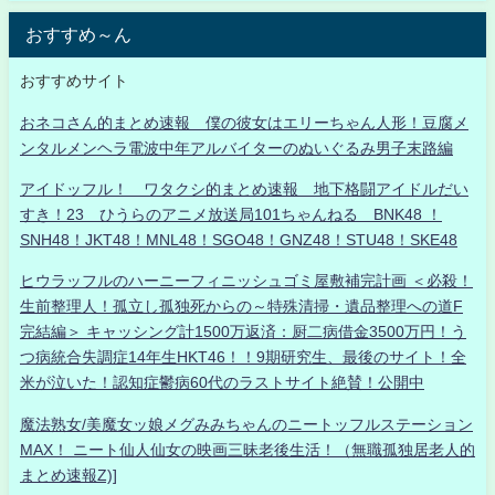
おすすめ～ん
おすすめサイト
おネコさん的まとめ速報 僕の彼女はエリーちゃん人形！豆腐メ
ンタルメンヘラ電波中年アルバイターのぬいぐるみ男子末路編
アイドッフル！ ワタクシ的まとめ速報 地下格闘アイドルだい
すき！23 ひうらのアニメ放送局101ちゃんねる BNK48 ！
SNH48！JKT48！MNL48！SGO48！GNZ48！STU48！SKE48
ヒウラッフルのハーニーフィニッシュゴミ屋敷補完計画 ＜必殺！
生前整理人！孤立し孤独死からの～特殊清掃・遺品整理への道F
完結編＞ キャッシング計1500万返済：厨二病借金3500万円！う
つ病統合失調症14年生HKT46！！9期研究生、最後のサイト！全
米が泣いた！認知症鬱病60代のラストサイト絶賛！公開中
魔法熟女/美魔女ッ娘メグみみちゃんのニートッフルステーション
MAX！ ニート仙人仙女の映画三昧老後生活！（無職孤独居老人的
まとめ速報Z)]