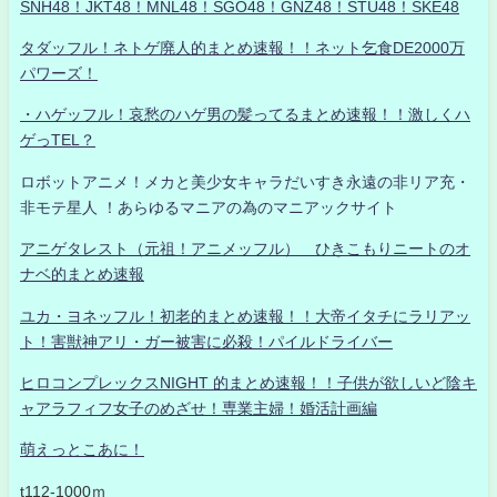
SNH48！JKT48！MNL48！SGO48！GNZ48！STU48！SKE48
タダッフル！ネトゲ廃人的まとめ速報！！ネット乞食DE2000万
パワーズ！
・ハゲッフル！哀愁のハゲ男の髪ってるまとめ速報！！激しくハ
ゲっTEL？
ロボットアニメ！メカと美少女キャラだいすき永遠の非リア充・
非モテ星人 ！あらゆるマニアの為のマニアックサイト
アニゲタレスト（元祖！アニメッフル） ひきこもりニートのオ
ナベ的まとめ速報
ユカ・ヨネッフル！初老的まとめ速報！！大帝イタチにラリアッ
ト！害獣神アリ・ガー被害に必殺！パイルドライバー
ヒロコンプレックスNIGHT 的まとめ速報！！子供が欲しいど陰キ
ャアラフィフ女子のめざせ！専業主婦！婚活計画編
萌えっとこあに！
t112-1000ｍ