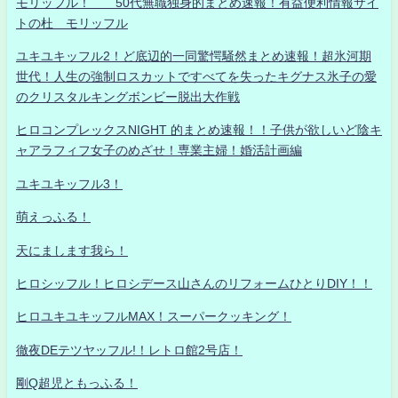
モリッフル！ 50代無職独身的まとめ速報！有益便利情報サイ
トの杜 モリッフル
ユキユキッフル2！ど底辺的一同驚愕騒然まとめ速報！超氷河期
世代！人生の強制ロスカットですべてを失ったキグナス氷子の愛
のクリスタルキングボンビー脱出大作戦
ヒロコンプレックスNIGHT 的まとめ速報！！子供が欲しいど陰キ
ャアラフィフ女子のめざせ！専業主婦！婚活計画編
ユキユキッフル3！
萌えっふる！
天にまします我ら！
ヒロシッフル！ヒロシデース山さんのリフォームひとりDIY！！
ヒロユキユキッフルMAX！スーパークッキング！
徹夜DEテツヤッフル!！レトロ館2号店！
剛Q超児ともっふる！