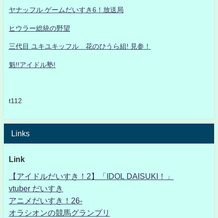
ヤナッフル ゲームだいすき6！放送局
ヒウラー総統の野望
三代目 ユキユキッフル 花のひうら組! 見参！
魁!!アイドル塾!
t112
Links
Link
【アイドルだいすき！2】「IDOL DAISUKI！」
vtuber だいすき
アニメだいすき！26-
オラシオンの競馬グランプリ