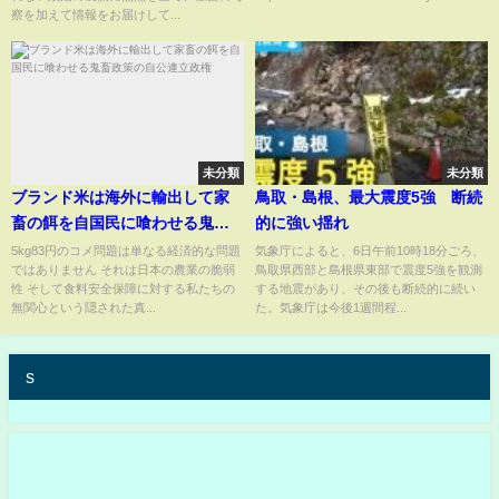
察を加えて情報をお届けして...
未分類
未分類
ブランド米は海外に輸出して家
鳥取・島根、最大震度5強 断続
畜の餌を自国民に喰わせる鬼畜
的に強い揺れ
政策の自公連立政権
5kg83円のコメ問題は単なる経済的な問題
気象庁によると、6日午前10時18分ごろ、
ではありません それは日本の農業の脆弱
鳥取県西部と島根県東部で震度5強を観測
性 そして食料安全保障に対する私たちの
する地震があり、その後も断続的に続い
無関心という隠された真...
た。気象庁は今後1週間程...
s