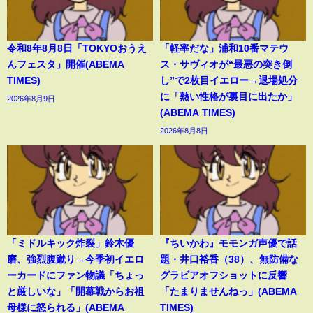
令和8年8月8日「TOKYOおうえ
「軽率だな」浦和10番マテウ
んフェスタ」開催(ABEMA
ス・サヴィオが“最悪の突き倒
TIMES)
し”で2枚目イエロー→退場処分
に「熱い性格が裏目に出たか」
2026年8月9日
(ABEMA TIMES)
2026年8月8日
「ミドルキック炸裂」鈴木優
『ちいかわ』モモンガ声優で話
磨、強烈腹蹴り→今季初イエロ
題・井口裕香（38）、無防備な
ーカードにファン物議「ちょっ
グラビアオフショットに反響
と厳しいな」「開幕戦からお祖
「たまりませんねっ」(ABEMA
母様に怒られる」(ABEMA
TIMES)