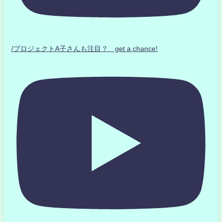
/プロジェクトA子さんも注目？ get a chance!