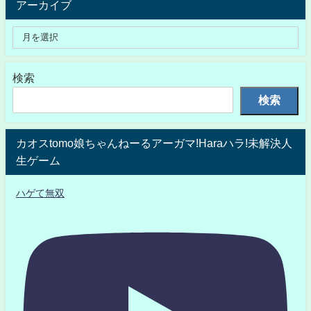
アーカイブ
検索
検索
カオスtomo娘ちゃんねーるアーガマ!Haraハラ!未解決人
生ゲーム
ハゲて無双