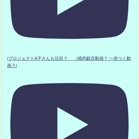
/プロジェクトA子さんも注目？ /感想戯言動画？.一息つく動
画？/