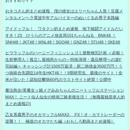
おすすめサイト
おネコさん的まとめ速報 僕の彼女はエリーちゃん人形！豆腐メ
ンタルメンヘラ電波中年アルバイターのぬいぐるみ男子末路編
アイドッフル！ ワタクシ的まとめ速報 地下格闘アイドルだい
すき！23 ひうらのアニメ放送局101ちゃんねる BNK48 ！
SNH48！JKT48！MNL48！SGO48！GNZ48！STU48！SKE48
ヒウラッフルのハーニーフィニッシュゴミ屋敷補完計画 ＜必殺！
生前整理人！孤立し孤独死からの～特殊清掃・遺品整理への道F
完結編＞ キャッシング計1500万返済：厨二病借金3500万円！う
つ病統合失調症14年生HKT46！！9期研究生、最後のサイト！全
米が泣いた！認知症鬱病60代のラストサイト絶賛！公開中
魔法熟女/美魔女ッ娘メグみみちゃんのニートッフルステーション
MAX！ ニート仙人仙女の映画三昧老後生活！（無職孤独居老人的
まとめ速報Z)]
乙女系腐男子のオカマッフルMAX2- FX！オ・カマトレーダーの
逆襲！！ 極道のオカマたち編（おもしろ動画まとめ速報）