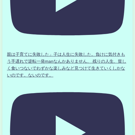
親は子育てに失敗した」子は人生に失敗した。負けに気付きも
う手遅れで逆転一発manなんかありません、 残りの人生、貧し
く食いつないでわずかな楽しみなど見つけて生きていくしかな
いのです。ないのです。