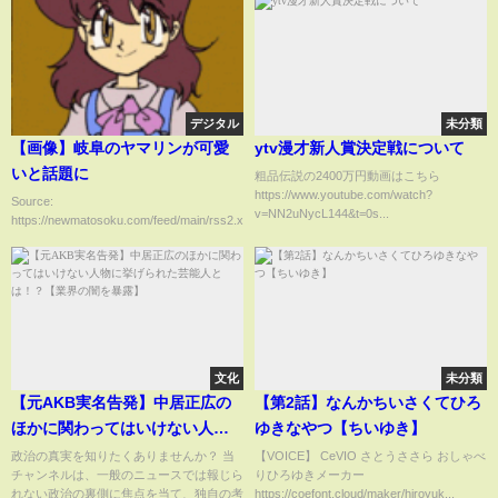
デジタル
未分類
【画像】岐阜のヤマリンが可愛
ytv漫才新人賞決定戦について
いと話題に
粗品伝説の2400万円動画はこちら
https://www.youtube.com/watch?
Source:
v=NN2uNycL144&t=0s...
https://newmatosoku.com/feed/main/rss2.xml...
文化
未分類
【元AKB実名告発】中居正広の
【第2話】なんかちいさくてひろ
ほかに関わってはいけない人物
ゆきなやつ【ちいゆき】
に挙げられた芸能人とは！？
政治の真実を知りたくありませんか？ 当
【VOICE】 CeVIO さとうささら おしゃべ
チャンネルは、一般のニュースでは報じら
りひろゆきメーカー
【業界の闇を暴露】
れない政治の裏側に焦点を当て、独自の考
https://coefont.cloud/maker/hiroyuk...