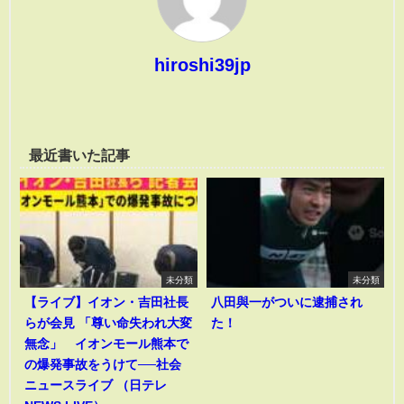
hiroshi39jp
最近書いた記事
未分類
未分類
【ライブ】イオン・吉田社長
八田與一がついに逮捕され
らが会見 「尊い命失われ大変
た！
無念」 イオンモール熊本で
の爆発事故をうけて──社会
ニュースライブ （日テレ