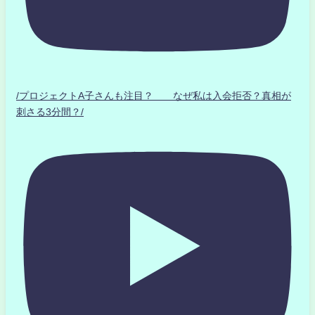
/プロジェクトA子さんも注目？ なぜ私は入会拒否？真相が
刺さる3分間？/