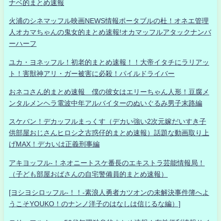
ナベ的まとめ速報
火浦のシネマッフル映画NEWS情報ポータブルの杜！オネエ管理
人オカマちゃんの鬼女的まとめ速報!オカマッフルアタックナンバ
ーハーフ
ユカ・ヨネッフル！初老的まとめ速報！！大帝イタチにラリアッ
ト！害獣神アリ・ガー被害に必殺！パイルドライバー
おネコさん的まとめ速報 僕の彼女はエリーちゃん人形！豆腐メ
ンタルメンヘラ電波中年アルバイターのぬいぐるみ男子末路編
スケバン！デカッフルまっくす（デカい強い2次元嫁だいすき子
供部屋おじさんヒロシ之古惑仔的まとめ速報）話題な動画取り上
げMAX！デカいは正義刑事編
アキヨッフル-！ネオニートスケ番長のエキストラ芸能情報局！
（子ども部屋おばさんの自宅警備員的まとめ速報）
[ヨシヨシロッフル-！！-素浪人勇者カツオンの未解決事件簿へよ
うこそYOUKO！のナンノ洋子のはなしは信じるな編）]