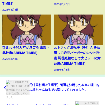
TIMES)
2026年8月8日
2026年8月8日
ひまわり40万本が見ごろ 山梨・
元トラック運転手（64）AIを活
北杜市(ABEMA TIMES)
用して絶品バーガーのレシピ考
案 調理経験なしで大ヒットの舞
2026年8月8日
台裏(ABEMA TIMES)
2026年8月8日
①【里村明衣子選手】引退を決断した本当の理由を
ぶるちゃんねるでお話ししてくれました。