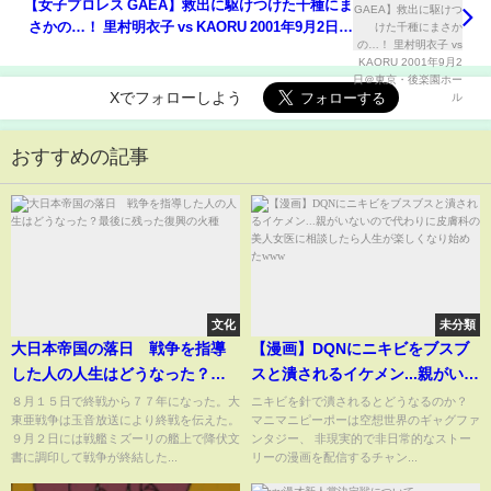
【女子プロレス GAEA】救出に駆けつけた千種にま
さかの…！ 里村明衣子 vs KAORU 2001年9月2日＠
東京・後楽園ホール
Xでフォローしよう
おすすめの記事
文化
未分類
大日本帝国の落日 戦争を指導
【漫画】DQNにニキビをブスブ
した人の人生はどうなった？最
スと潰されるイケメン...親がいな
後に残った復興の火種
いので代わりに皮膚科の美人女
８月１５日で終戦から７７年になった。大
ニキビを針で潰されるとどうなるのか？
東亜戦争は玉音放送により終戦を伝えた。
マニマニピーポーは空想世界のギャグファ
医に相談したら人生が楽しくな
９月２日には戦艦ミズーリの艦上で降伏文
ンタジー、 非現実的で非日常的なストー
り始めたwww
書に調印して戦争が終結した...
リーの漫画を配信するチャン...