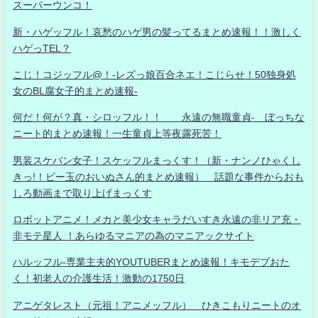
スーパーウンコ！
新・ハゲッフル！哀愁のハゲ男の髪ってるまとめ速報！！激しく
ハゲっTEL？
こじ！コジッフル@！-レズっ娘百合ネエ！こじらせ！50独身処
女のBL腐女子的まとめ速報-
何だ！何が？真・シロッフル！！ 永遠の無職童貞- ぼっちな
ニート的まとめ速報！一生童貞上等夜露死苦！
男装スケバン女子！スケッフルまっくす！（新・ナンノひゃくし
きっ!！ビー玉のおいぬさん的まとめ速報） 話題な事件からおも
しろ動画まで取り上げまっくす
ロボットアニメ！メカと美少女キャラだいすき永遠の非リア充・
非モテ星人 ！あらゆるマニアの為のマニアックサイト
ハルッフル-専業主夫的YOUTUBERまとめ速報！キモデブおた
く！初老人の介護生活！激動の1750日
アニゲタレスト（元祖！アニメッフル） ひきこもりニートのオ