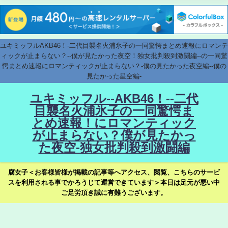
ユキミッフルAKB46！-二代目襲名火浦氷子の一同驚愕まとめ速報にロマンテ
ィックが止まらない？--僕が見たかった夜空！独女批判殺到激闘編--の一同驚
愕まとめ速報にロマンティックが止まらない？-僕の見たかった夜空編--僕の
見たかった星空編-
ユキミッフル--AKB46！--二代
目襲名火浦氷子の一同驚愕ま
とめ速報！にロマンティック
が止まらない？僕が見たかっ
た夜空-独女批判殺到激闘編
腐女子＜お客様皆様が掲載の記事等へアクセス、閲覧、こちらのサービ
スを利用される事でかろうじて運営できています＞本日は足元が悪い中
ご足労頂き誠に有難うございます。