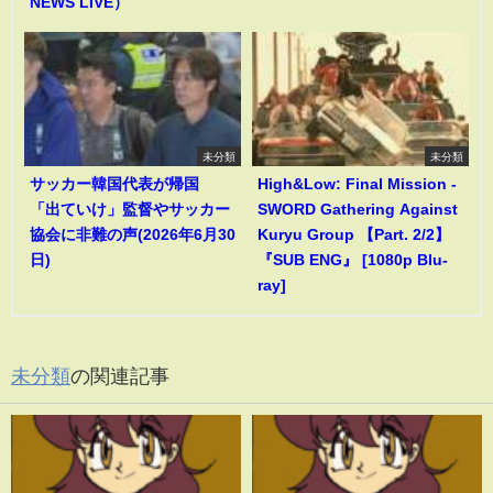
NEWS LIVE）
未分類
未分類
サッカー韓国代表が帰国
High&Low: Final Mission -
「出ていけ」監督やサッカー
SWORD Gathering Against
協会に非難の声(2026年6月30
Kuryu Group 【Part. 2/2】
日)
『SUB ENG』 [1080p Blu-
ray]
未分類
の関連記事