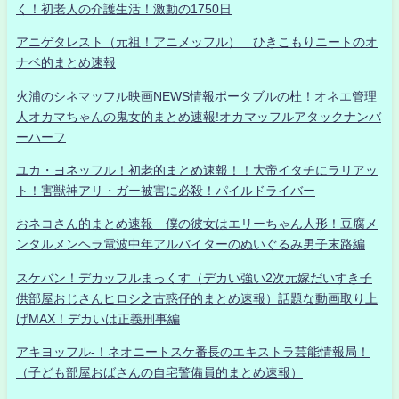
く！初老人の介護生活！激動の1750日
アニゲタレスト（元祖！アニメッフル） ひきこもりニートのオ
ナベ的まとめ速報
火浦のシネマッフル映画NEWS情報ポータブルの杜！オネエ管理
人オカマちゃんの鬼女的まとめ速報!オカマッフルアタックナンバ
ーハーフ
ユカ・ヨネッフル！初老的まとめ速報！！大帝イタチにラリアッ
ト！害獣神アリ・ガー被害に必殺！パイルドライバー
おネコさん的まとめ速報 僕の彼女はエリーちゃん人形！豆腐メ
ンタルメンヘラ電波中年アルバイターのぬいぐるみ男子末路編
スケバン！デカッフルまっくす（デカい強い2次元嫁だいすき子
供部屋おじさんヒロシ之古惑仔的まとめ速報）話題な動画取り上
げMAX！デカいは正義刑事編
アキヨッフル-！ネオニートスケ番長のエキストラ芸能情報局！
（子ども部屋おばさんの自宅警備員的まとめ速報）