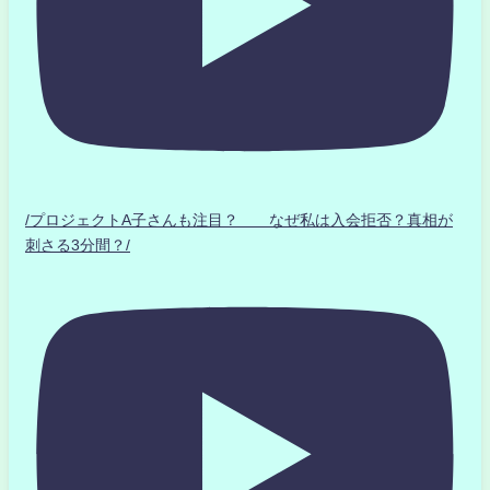
/プロジェクトA子さんも注目？ なぜ私は入会拒否？真相が
刺さる3分間？/