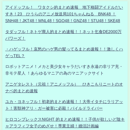
アイドッフル！ ワタクシ的まとめ速報 地下格闘アイドルだい
すき！23 ひうらのアニメ放送局101ちゃんねる BNK48 ！
SNH48！JKT48！MNL48！SGO48！GNZ48！STU48！SKE48
タダッフル！ネトゲ廃人的まとめ速報！！ネット乞食DE2000万
パワーズ！
・ハゲッフル！哀愁のハゲ男の髪ってるまとめ速報！！激しくハ
ゲっTEL？
ロボットアニメ！メカと美少女キャラだいすき永遠の非リア充・
非モテ星人 ！あらゆるマニアの為のマニアックサイト
アニゲタレスト（元祖！アニメッフル） ひきこもりニートのオ
ナベ的まとめ速報
ユカ・ヨネッフル！初老的まとめ速報！！大帝イタチにラリアッ
ト！害獣神アリ・ガー被害に必殺！パイルドライバー
ヒロコンプレックスNIGHT 的まとめ速報！！子供が欲しいど陰キ
ャアラフィフ女子のめざせ！専業主婦！婚活計画編