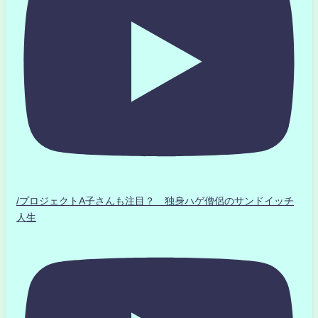
/プロジェクトA子さんも注目？ 独身ハゲ僧侶のサンドイッチ
人生