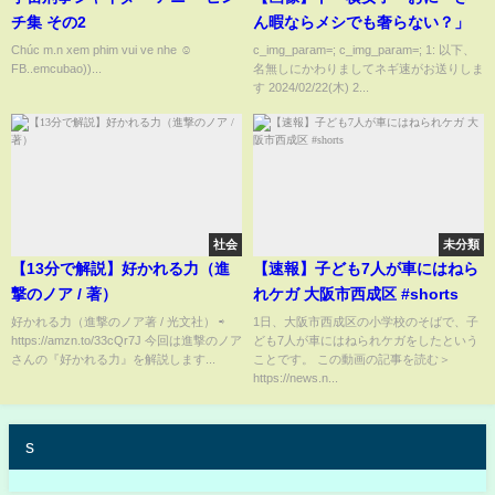
チ集 その2
ん暇ならメシでも奢らない？」
Chúc m.n xem phim vui ve nhe ☺️
c_img_param=; c_img_param=; 1: 以下、
FB..emcubao))...
名無しにかわりましてネギ速がお送りしま
す 2024/02/22(木) 2...
社会
未分類
【13分で解説】好かれる力（進
【速報】子ども7人が車にはねら
撃のノア / 著）
れケガ 大阪市西成区 #shorts
好かれる力（進撃のノア著 / 光文社） ⇨
1日、大阪市西成区の小学校のそばで、子
https://amzn.to/33cQr7J 今回は進撃のノア
ども7人が車にはねられケガをしたという
さんの『好かれる力』を解説します...
ことです。 この動画の記事を読む＞
https://news.n...
s