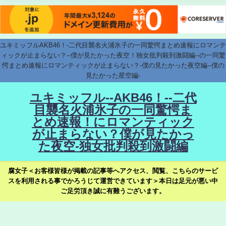
ユキミッフルAKB46！-二代目襲名火浦氷子の一同驚愕まとめ速報にロマンテ
ィックが止まらない？--僕が見たかった夜空！独女批判殺到激闘編--の一同驚
愕まとめ速報にロマンティックが止まらない？-僕の見たかった夜空編--僕の
見たかった星空編-
ユキミッフル--AKB46！--二代
目襲名火浦氷子の一同驚愕ま
とめ速報！にロマンティック
が止まらない？僕が見たかっ
た夜空-独女批判殺到激闘編
腐女子＜お客様皆様が掲載の記事等へアクセス、閲覧、こちらのサービ
スを利用される事でかろうじて運営できています＞本日は足元が悪い中
ご足労頂き誠に有難うございます。