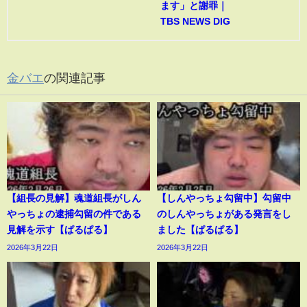
ます」と謝罪｜
TBS NEWS DIG
金バエ
の関連記事
【組長の見解】魂道組長がしん
【しんやっちょ勾留中】勾留中
やっちょの逮捕勾留の件である
のしんやっちょがある発言をし
見解を示す【ぱるぱる】
ました【ぱるぱる】
2026年3月22日
2026年3月22日