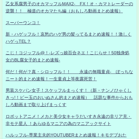
乙女系腐男子のオカマッフルMAX2- FX！オ・カマトレーダーの
逆襲！！ 極道のオカマたち編（おもしろ動画まとめ速報）
スーパーウンコ！
新・ハゲッフル！哀愁のハゲ男の髪ってるまとめ速報！！激しく
ハゲっTEL？
こじ！コジッフル@！-レズっ娘百合ネエ！こじらせ！50独身処
女のBL腐女子的まとめ速報-
何だ！何が？真・シロッフル！！ 永遠の無職童貞- ぼっちな
ニート的まとめ速報！一生童貞上等夜露死苦！
男装スケバン女子！スケッフルまっくす！（新・ナンノひゃくし
きっ!！ビー玉のおいぬさん的まとめ速報） 話題な事件からおも
しろ動画まで取り上げまっくす
ロボットアニメ！メカと美少女キャラだいすき永遠の非リア充・
非モテ星人 ！あらゆるマニアの為のマニアックサイト
ハルッフル-専業主夫的YOUTUBERまとめ速報！キモデブおた