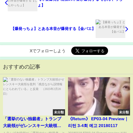
ょ】
【爆発っちょ】とある本音が爆発する【金バエ】
Xでフォローしよう
おすすめの記事
未分類
未分類
「選挙のない独裁者」トランプ
《Return》 EP03-04 Preview｜
大統領がゼレンスキー大統領を
리턴 3-4회 예고 20180117
批判「残念ながら誤情報にとら