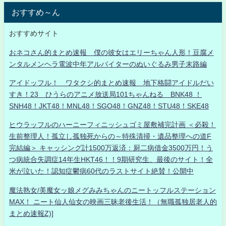
おすすめ～ん
おすすめサイト
おネコさん的まとめ速報 僕の彼女はエリーちゃん人形！豆腐メ
ンタルメンヘラ電波中年アルバイターのぬいぐるみ男子末路編
アイドッフル！ ワタクシ的まとめ速報 地下格闘アイドルだい
すき！23 ひうらのアニメ放送局101ちゃんねる BNK48 ！
SNH48！JKT48！MNL48！SGO48！GNZ48！STU48！SKE48
ヒウラッフルのハーニーフィニッシュゴミ屋敷補完計画 ＜必殺！
生前整理人！孤立し孤独死からの～特殊清掃・遺品整理への道F
完結編＞ キャッシング計1500万返済：厨二病借金3500万円！う
つ病統合失調症14年生HKT46！！9期研究生、最後のサイト！全
米が泣いた！認知症鬱病60代のラストサイト絶賛！公開中
魔法熟女/美魔女ッ娘メグみみちゃんのニートッフルステーション
MAX！ ニート仙人仙女の映画三昧老後生活！（無職孤独居老人的
まとめ速報Z)]