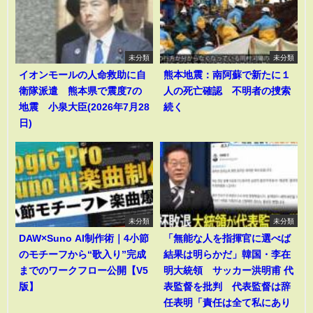
未分類
未分類
イオンモールの人命救助に自
熊本地震：南阿蘇で新たに１
衛隊派遣 熊本県で震度7の
人の死亡確認 不明者の捜索
地震 小泉大臣(2026年7月28
続く
日)
未分類
未分類
DAW×Suno AI制作術｜4小節
「無能な人を指揮官に選べば
のモチーフから“歌入り”完成
結果は明らかだ」韓国・李在
までのワークフロー公開【V5
明大統領 サッカー洪明甫 代
版】
表監督を批判 代表監督は辞
任表明「責任は全て私にあり