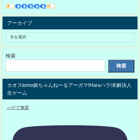
アーカイブ
検索
検索
カオスtomo娘ちゃんねーるアーガマ!Haraハラ!未解決人
生ゲーム
ハゲて無双