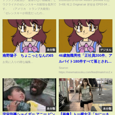
トランプ大統領が「選挙のない独裁者」と
20180118 EP03-04 'Return' preview 리턴
ウクライナのゼレンスキー大統領を批判で
3-4회 예고 Original air 본방송 EP03-04 ...
われている」と反発 （2025年2
す。 （アメリカ トランプ大統領）
月20日）
「ゼレンスキーが得意だったの...
未分類
デジタル
南野陽子 ちょこっとなんの65
46歳無職男性「正社員200件、ア
ルバイト180件すべて落とされま
お気に入りの雑な編集...
した」 ← これｗｗｗｗｗｗ
Source:
https://newmatosoku.com/feed/main/rss2.xml.
ｗｗｗ
未分類
未分類
宇宙刑事シャイダー アニー ピン
【画像】トー横女子「おにーさ