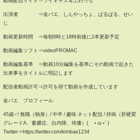
動画配信サイト⇒ツイキャス＆ふわっち
出演者 ⇒金バエ、しんやっちょ、ぱるぱる、せい
じ
動画更新時間 ⇒毎朝8時と18時前後に2本更新予定
動画編集ソフト⇒videoPROMAC
動画編集基準 ⇒動画10分編集を基準にその動画で起きた
出来事をタイトルに明記します
配信者動画許可⇒許可を得て動画を作成しています
金バエ プロフィール
45歳♂/ 無職（独身）/ 中卒 / 趣味 ネット配信 / 持病（肝硬変
グレードA、蓄膿症、白内障、痔瘻）( ´• ɷ •` )
Twitter⇒https://twitter.com/kimbae1234