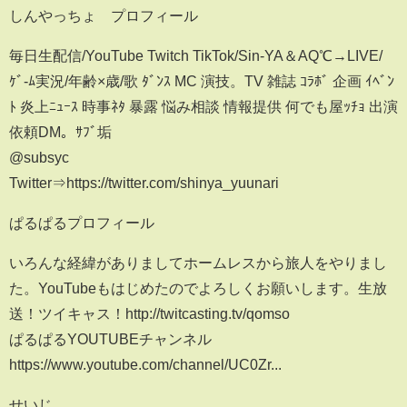
しんやっちょ プロフィール
毎日生配信/YouTube Twitch TikTok/Sin-YA＆AQ℃→LIVE/
ｹﾞ-ﾑ実況/年齢×歳/歌 ﾀﾞﾝｽ MC 演技。TV 雑誌 ｺﾗﾎﾞ 企画 ｲﾍﾞﾝ
ﾄ 炎上ﾆｭｰｽ 時事ﾈﾀ 暴露 悩み相談 情報提供 何でも屋ｯﾁｮ 出演
依頼DM。ｻﾌﾞ垢
@subsyc
Twitter⇒https://twitter.com/shinya_yuunari
ぱるぱるプロフィール
いろんな経緯がありましてホームレスから旅人をやりまし
た。YouTubeもはじめたのでよろしくお願いします。生放
送！ツイキャス！http://twitcasting.tv/qomso
ぱるぱるYOUTUBEチャンネル
https://www.youtube.com/channel/UC0Zr...
せいじ