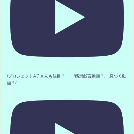
/プロジェクトA子さんも注目？ /感想戯言動画？.一息つく動
画？/