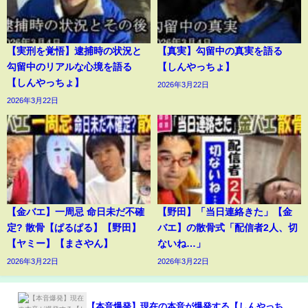
【実刑を覚悟】逮捕時の状況と
【真実】勾留中の真実を語る
勾留中のリアルな心境を語る
【しんやっちょ】
【しんやっちょ】
2026年3月22日
2026年3月22日
【金バエ】一周忌 命日未だ不確
【野田】「当日連絡きた」【金
定? 散骨【ぱるぱる】【野田】
バエ】の散骨式「配信者2人、切
【ヤミー】【まさやん】
ないね…」
2026年3月22日
2026年3月22日
【本音爆発】現在の本音が爆発する【しんやっち