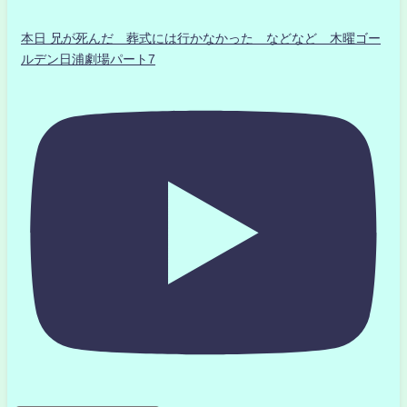
本日 兄が死んだ 葬式には行かなかった などなど 木曜ゴー
ルデン日浦劇場パート7