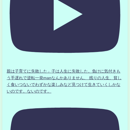
親は子育てに失敗した」子は人生に失敗した。負けに気付きも
う手遅れで逆転一発manなんかありません、 残りの人生、貧し
く食いつないでわずかな楽しみなど見つけて生きていくしかな
いのです。ないのです。