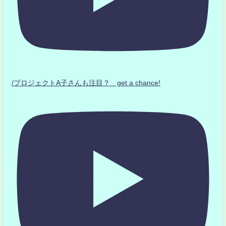
/プロジェクトA子さんも注目？ get a chance!