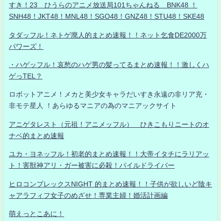
すき！23 ひうらのアニメ放送局101ちゃんねる BNK48 ！
SNH48！JKT48！MNL48！SGO48！GNZ48！STU48！SKE48
タダッフル！ネトゲ廃人的まとめ速報！！ネット乞食DE2000万
パワーズ！
・ハゲッフル！哀愁のハゲ男の髪ってるまとめ速報！！激しくハ
ゲっTEL？
ロボットアニメ！メカと美少女キャラだいすき永遠の非リア充・
非モテ星人 ！あらゆるマニアの為のマニアックサイト
アニゲタレスト（元祖！アニメッフル） ひきこもりニートのオ
ナベ的まとめ速報
ユカ・ヨネッフル！初老的まとめ速報！！大帝イタチにラリアッ
ト！害獣神アリ・ガー被害に必殺！パイルドライバー
ヒロコンプレックスNIGHT 的まとめ速報！！子供が欲しいど陰キ
ャアラフィフ女子のめざせ！専業主婦！婚活計画編
萌えっとこあに！