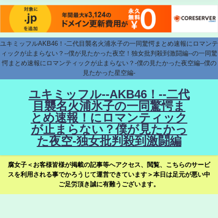
ユキミッフルAKB46！-二代目襲名火浦氷子の一同驚愕まとめ速報にロマンテ
ィックが止まらない？--僕が見たかった夜空！独女批判殺到激闘編--の一同驚
愕まとめ速報にロマンティックが止まらない？-僕の見たかった夜空編--僕の
見たかった星空編-
ユキミッフル--AKB46！--二代
目襲名火浦氷子の一同驚愕ま
とめ速報！にロマンティック
が止まらない？僕が見たかっ
た夜空-独女批判殺到激闘編
腐女子＜お客様皆様が掲載の記事等へアクセス、閲覧、こちらのサービ
スを利用される事でかろうじて運営できています＞本日は足元が悪い中
ご足労頂き誠に有難うございます。