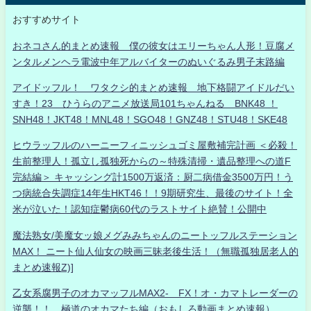
おすすめサイト
おネコさん的まとめ速報 僕の彼女はエリーちゃん人形！豆腐メ
ンタルメンヘラ電波中年アルバイターのぬいぐるみ男子末路編
アイドッフル！ ワタクシ的まとめ速報 地下格闘アイドルだい
すき！23 ひうらのアニメ放送局101ちゃんねる BNK48 ！
SNH48！JKT48！MNL48！SGO48！GNZ48！STU48！SKE48
ヒウラッフルのハーニーフィニッシュゴミ屋敷補完計画 ＜必殺！
生前整理人！孤立し孤独死からの～特殊清掃・遺品整理への道F
完結編＞ キャッシング計1500万返済：厨二病借金3500万円！う
つ病統合失調症14年生HKT46！！9期研究生、最後のサイト！全
米が泣いた！認知症鬱病60代のラストサイト絶賛！公開中
魔法熟女/美魔女ッ娘メグみみちゃんのニートッフルステーション
MAX！ ニート仙人仙女の映画三昧老後生活！（無職孤独居老人的
まとめ速報Z)]
乙女系腐男子のオカマッフルMAX2- FX！オ・カマトレーダーの
逆襲！！ 極道のオカマたち編（おもしろ動画まとめ速報）