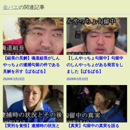
金バエ
の関連記事
【組長の見解】魂道組長がしん
【しんやっちょ勾留中】勾留中
やっちょの逮捕勾留の件である
のしんやっちょがある発言をし
見解を示す【ぱるぱる】
ました【ぱるぱる】
2026年3月22日
2026年3月22日
【実刑を覚悟】逮捕時の状況と
【真実】勾留中の真実を語る