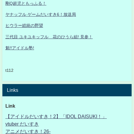
剛Q超児ともっふる！
ヤナッフル ゲームだいすき6！放送局
ヒウラー総統の野望
三代目 ユキユキッフル 花のひうら組! 見参！
魁!!アイドル塾!
t112
Links
Link
【アイドルだいすき！2】「IDOL DAISUKI！」
vtuber だいすき
アニメだいすき！26-