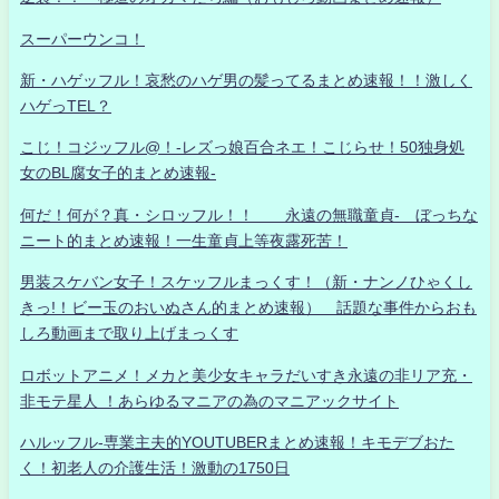
スーパーウンコ！
新・ハゲッフル！哀愁のハゲ男の髪ってるまとめ速報！！激しく
ハゲっTEL？
こじ！コジッフル@！-レズっ娘百合ネエ！こじらせ！50独身処
女のBL腐女子的まとめ速報-
何だ！何が？真・シロッフル！！ 永遠の無職童貞- ぼっちな
ニート的まとめ速報！一生童貞上等夜露死苦！
男装スケバン女子！スケッフルまっくす！（新・ナンノひゃくし
きっ!！ビー玉のおいぬさん的まとめ速報） 話題な事件からおも
しろ動画まで取り上げまっくす
ロボットアニメ！メカと美少女キャラだいすき永遠の非リア充・
非モテ星人 ！あらゆるマニアの為のマニアックサイト
ハルッフル-専業主夫的YOUTUBERまとめ速報！キモデブおた
く！初老人の介護生活！激動の1750日