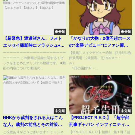
未分類
未分類
【超緊急】渡邊渚さん、フォト
「かなりの大物」2億円超ホース
エッセイ撮影時にフラッシュ●ッ
の“楽勝デビュー”にファン衝
クした瞬間の画像が流出 【2ch
撃…鞭なしレコードの完勝「未
ーーーーーーーーーーーーーーーーーーー
【競馬】メイクデビュー函館 （7月5日/函
ーーーーー この動画は芸能に関するトピ
館競馬場・2歳新馬・芝1800メート
まとめ】【2chスレ】【5chス
来の三冠馬だ」(ABEMA TIMES)
ックをまとめたオリジナル動画です。 ■動
ル
レ】
画の内容について 動画の...
5日の函館5R・...
未分類
未分類
NHKから裁判をされる人はこん
【PROJECT R.E.D.】 「超宇宙
な人。裁判の前兆とその対策に
刑事ギャバン インフィニティ」
ついて【公認切り抜き】
超予告Ⅲ
ご視聴ありがとうございます！ チャンネ
【PROJECT R.E.D.】始動‼︎ 第１弾「超