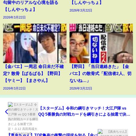
勾留中のリアルな心境を語る
【しんやっちょ】
【しんやっちょ】
2026年3月22日
2026年3月22日
【金バエ】一周忌 命日未だ不確
【野田】「当日連絡きた」【金
定? 散骨【ぱるぱる】【野田】
バエ】の散骨式「配信者2人、切
【ヤミー】【まさやん】
ないね…」
2026年3月22日
2026年3月22日
【スターダム】令和の綱引きマッチ！大江戸隊 vs
QQ 5番勝負の対戦カードを綱引きによる抽選で決
定！-3.12 高田馬場大会-【STARDOM】
【真央ちゃん】TOP亀有の衝撃の現状を知る【金バ