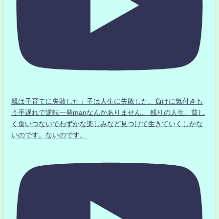
親は子育てに失敗した」子は人生に失敗した。負けに気付きも
う手遅れで逆転一発manなんかありません、 残りの人生、貧し
く食いつないでわずかな楽しみなど見つけて生きていくしかな
いのです。ないのです。