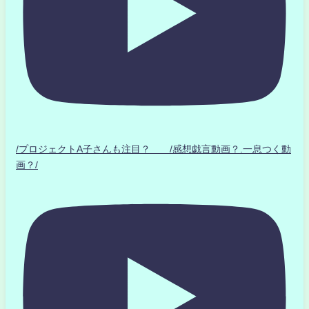
/プロジェクトA子さんも注目？ /感想戯言動画？.一息つく動
画？/