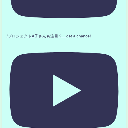
/プロジェクトA子さんも注目？ get a chance!