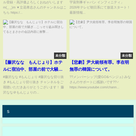
ル登録・高評価よろしくおねがいします
宇宙刑事ギャバン インフィニティ」
m(_ _)m ▼立花孝志さんのチャンネルはこ
2026年テレビ朝日系にて放送スタート！
ちら https:/...
最新情報...
未分類
未分類
【藤沢なな もんじょり】ホテ
【悲劇】尹大統領有罪。李在明
ルに宿泊中、部屋の前で大騒
無罪の韓国について。
ぎ…こっそり盗み聞きしてると
#藤沢なな #もんじょり #藤沢なな切り抜
??メンバーシップ(愛GO&ペンジュ) みな
き #もんじょり切り抜き チャンネルをご
さんのサポートに感謝いです??‍♂️
まさかの会話内容に衝撃…
視聴いただきありがとうございます！ 藤
https://www.youtube.com/chann...
沢なな＠もんじょりの...
s