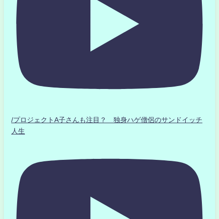
/プロジェクトA子さんも注目？ 独身ハゲ僧侶のサンドイッチ
人生