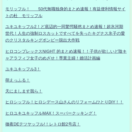
モリッフル！ 50代無職独身的まとめ速報！有益便利情報サイ
トの杜 モリッフル
ユキユキッフル2！ど底辺的一同驚愕騒然まとめ速報！超氷河期
世代！人生の強制ロスカットですべてを失ったキグナス氷子の愛
のクリスタルキングボンビー脱出大作戦
ヒロコンプレックスNIGHT 的まとめ速報！！子供が欲しいど陰キ
ャアラフィフ女子のめざせ！専業主婦！婚活計画編
ユキユキッフル3！
萌えっふる！
天にまします我ら！
ヒロシッフル！ヒロシデース山さんのリフォームひとりDIY！！
ヒロユキユキッフルMAX！スーパークッキング！
徹夜DEテツヤッフル!！レトロ館2号店！