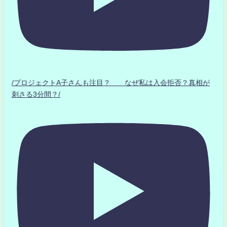
/プロジェクトA子さんも注目？ なぜ私は入会拒否？真相が
刺さる3分間？/