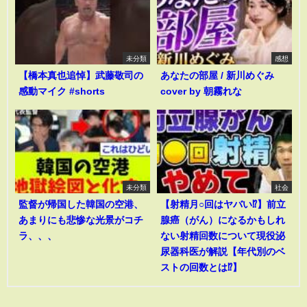
未分類
感想
【橋本真也追悼】武藤敬司の
あなたの部屋 / 新川めぐみ
感動マイク #shorts
cover by 朝霧れな
未分類
社会
監督が帰国した韓国の空港、
【射精月○回はヤバい⁉︎】前立
あまりにも悲惨な光景がコチ
腺癌（がん）になるかもしれ
ラ、、、
ない射精回数について現役泌
尿器科医が解説【年代別のベ
ストの回数とは⁉︎】