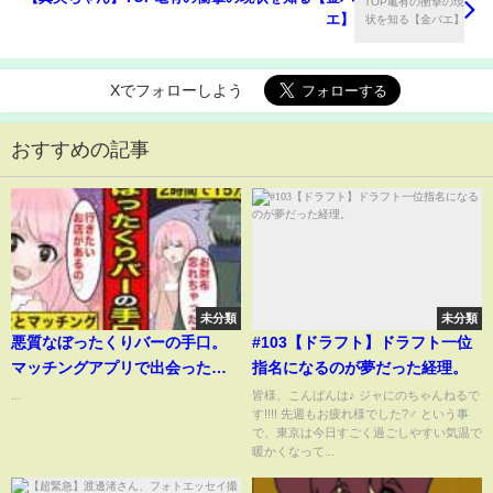
エ】
Xでフォローしよう
おすすめの記事
未分類
未分類
悪質なぼったくりバーの手口。
#103【ドラフト】ドラフト一位
マッチングアプリで出会った美
指名になるのが夢だった経理。
人の正体は...ぼったくり店と結託
...
皆様、こんばんは♪ ジャにのちゃんねるで
す!!!! 先週もお疲れ様でした?‍♂️ という事
していたという話【レイナの部
で、東京は今日すごく過ごしやすい気温で
屋ブラックワールド】
暖かくなって...