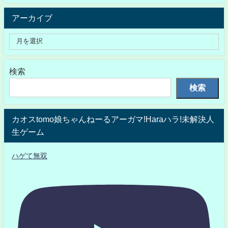
アーカイブ
検索
検索
カオスtomo娘ちゃんねーるアーガマ!Haraハラ!未解決人
生ゲーム
ハゲて無双