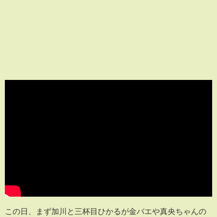
この日、まず加川と三杯目ひかるが金バエや真央ちゃんの