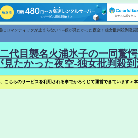
速報にロマンティックが止まらない？--僕が見たかった夜空！独女批判殺到激闘
！--二代目襲名火浦氷子の一同
見たかった夜空-独女批判殺到
、こちらのサービスを利用される事でかろうじて運営できています＞本