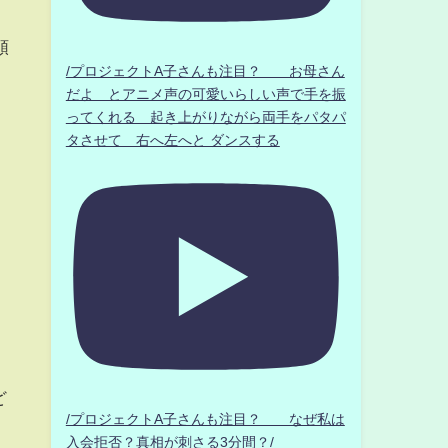
頼
/プロジェクトA子さんも注目？ お母さん
だよ とアニメ声の可愛いらしい声で手を振
ってくれる 起き上がりながら両手をパタパ
タさせて 右へ左へと ダンスする
ど
/プロジェクトA子さんも注目？ なぜ私は
入会拒否？真相が刺さる3分間？/