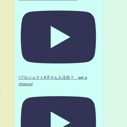
し
/プロジェクトA子さんも注目？ get a
chance!
っ
ま