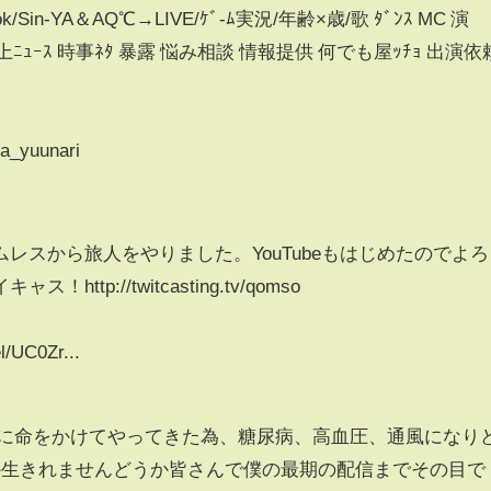
Tok/Sin-YA＆AQ℃→LIVE/ｹﾞ-ﾑ実況/年齢×歳/歌 ﾀﾞﾝｽ MC 演
ﾄ 炎上ﾆｭｰｽ 時事ﾈﾀ 暴露 悩み相談 情報提供 何でも屋ｯﾁｮ 出演依
ya_yuunari
レスから旅人をやりました。YouTubeもはじめたのでよろ
tp://twitcasting.tv/qomso
l/UC0Zr...
信に命をかけてやってきた為、糖尿病、高血圧、通風になり
か生きれませんどうか皆さんで僕の最期の配信までその目で