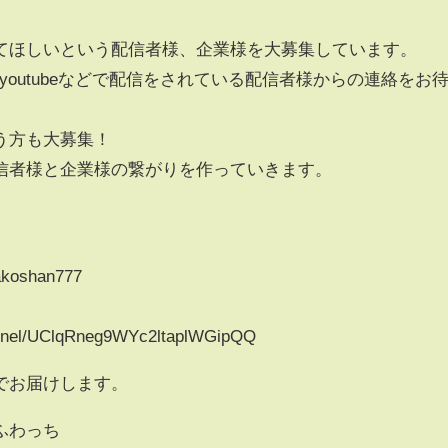
てほしいという配信者様、企業様を大募集しています。
k、youtubeなどで配信をされている配信者様からの連絡をお
う方も大募集！
信者様と企業様の繋がりを作っていきます。
makoshan777
annel/UClqRneg9WYc2ltaplWGipQQ
でお届けします。
ふわっち