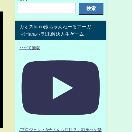
検索
カオスtomo娘ちゃんねーるアーガ
マ!Haraハラ!未解決人生ゲーム
ハゲて無双
/プロジェクトA子さんも注目？ 独身ハゲ僧