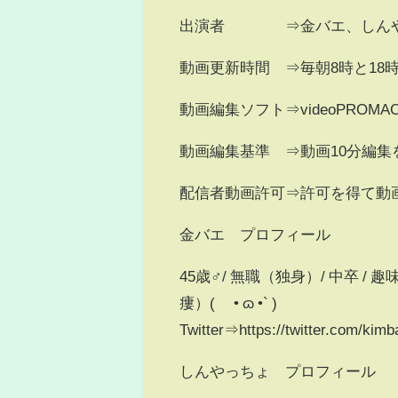
出演者 ⇒金バエ、しんや
動画更新時間 ⇒毎朝8時と18
動画編集ソフト⇒videoPROMA
動画編集基準 ⇒動画10分編
配信者動画許可⇒許可を得て動
金バエ プロフィール
45歳♂/ 無職（独身）/ 中卒 
瘻）( ´• ɷ •` )
Twitter⇒https://twitter.com/kim
しんやっちょ プロフィール