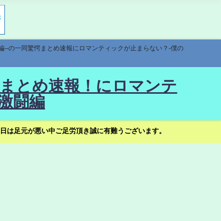
編--の一同驚愕まとめ速報にロマンティックが止まらない？-僕の
驚愕まとめ速報！にロマンテ
激闘編
日は足元が悪い中ご足労頂き誠に有難うございます。