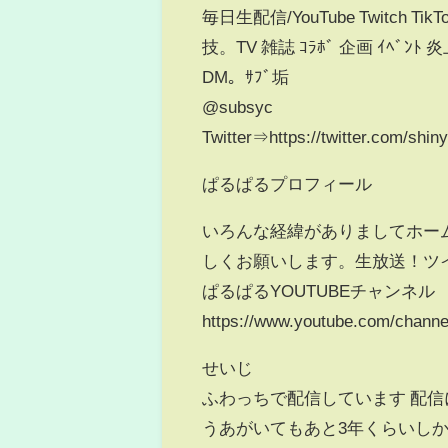
毎日生配信/YouTube Twitch Tik
技。TV 雑誌 ｺﾗﾎﾞ 企画 ｲﾍﾞﾝ
DM。ｻﾌﾞ垢
@subsyc
Twitter⇒https://twitter.com/shin
ぱるぱるプロフィール
いろんな経緯がありましてホーム
しくお願いします。生放送！ツイキャス！ht
ぱるぱるYOUTUBEチャンネル
https://www.youtube.com/channe
せいじ
ふわっちで配信しています 配
うあがいてもあと3年くらいし