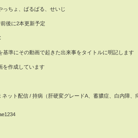
っちょ、ぱるぱる、せいじ
時前後に2本更新予定
C
集を基準にその動画で起きた出来事をタイトルに明記します
画を作成しています
/ 趣味 ネット配信 / 持病（肝硬変グレードA、蓄膿症、白内障、
bae1234