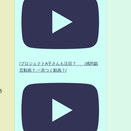
/プロジェクトA子さんも注目？ /感想戯
言動画？.一息つく動画？/
痔