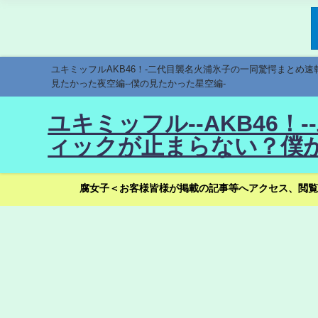
ユキミッフルAKB46！-二代目襲名火浦氷子の一同驚愕まとめ
見たかった夜空編--僕の見たかった星空編-
ユキミッフル--AKB46
ィックが止まらない？僕が
腐女子＜お客様皆様が掲載の記事等へアクセス、閲覧