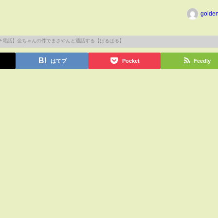
golde
はてブ
Pocket
Feedly