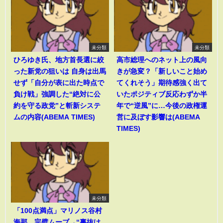
未分類
未分類
ひろゆき氏、地方首長選に絞
高市総理へのネット上の風向
った新党の狙いは 自身は出馬
きが急変？「新しいこと始め
せず「自分が表に出た時点で
てくれそう」期待感強く出て
負け戦」強調した“絶対に公
いたポジティブ反応わずか半
約を守る政党”と斬新システ
年で“逆風”に…今後の政権運
ムの内容(ABEMA TIMES)
営に及ぼす影響は(ABEMA
TIMES)
未分類
「100点満点」マリノス谷村
海那、完璧ムーブ→“裏抜け