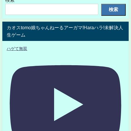
検索
検索
カオスtomo娘ちゃんねーるアーガマ!Haraハラ!未解決人
生ゲーム
ハゲて無双