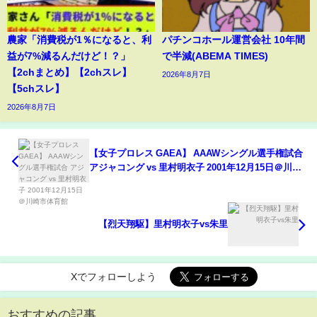
農家「消費税が1％になると、利
パチンコホール運営会社 10年間
益が7%減るんだけど！？」
で半減(ABEMA TIMES)
【2chまとめ】【2chスレ】
2026年8月7日
【5chスレ】
2026年8月7日
【女子プロレス GAEA】 AAAWシングル選手権試合
アジャコング vs 里村明衣子 2001年12月15日＠川崎
市体育館
【烈天翔駆】里村明衣子vs朱里
Xでフォローしよう
おすすめの記事