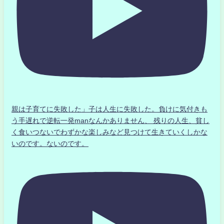
親は子育てに失敗した」子は人生に失敗した。負けに気付きも
う手遅れで逆転一発manなんかありません、 残りの人生、貧し
く食いつないでわずかな楽しみなど見つけて生きていくしかな
いのです。ないのです。