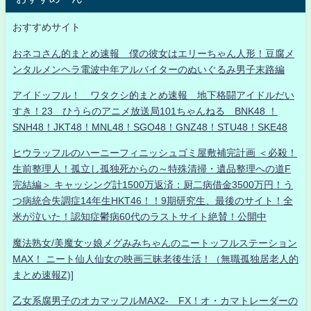
おすすめサイト
おネコさん的まとめ速報 僕の彼女はエリーちゃん人形！豆腐メ
ンタルメンヘラ電波中年アルバイターのぬいぐるみ男子末路編
アイドッフル！ ワタクシ的まとめ速報 地下格闘アイドルだい
すき！23 ひうらのアニメ放送局101ちゃんねる BNK48 ！
SNH48！JKT48！MNL48！SGO48！GNZ48！STU48！SKE48
ヒウラッフルのハーニーフィニッシュゴミ屋敷補完計画 ＜必殺！
生前整理人！孤立し孤独死からの～特殊清掃・遺品整理への道F
完結編＞ キャッシング計1500万返済：厨二病借金3500万円！う
つ病統合失調症14年生HKT46！！9期研究生、最後のサイト！全
米が泣いた！認知症鬱病60代のラストサイト絶賛！公開中
魔法熟女/美魔女ッ娘メグみみちゃんのニートッフルステーション
MAX！ ニート仙人仙女の映画三昧老後生活！（無職孤独居老人的
まとめ速報Z)]
乙女系腐男子のオカマッフルMAX2- FX！オ・カマトレーダーの