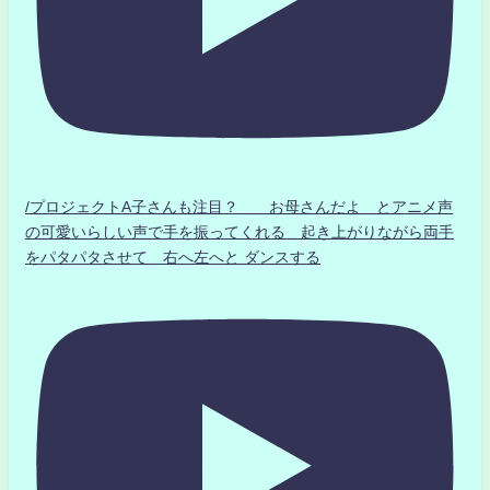
/プロジェクトA子さんも注目？ お母さんだよ とアニメ声
の可愛いらしい声で手を振ってくれる 起き上がりながら両手
をパタパタさせて 右へ左へと ダンスする