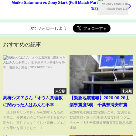
Meiko Satomura vs Zoey Stark (Full Match Part
1/2)
Xでフォローしよう
おすすめの記事
未分類
未分類
高橋シズヱさん「オウム真理教
【緊急地震速報】2026.06.26山
に関わった人はみんな不幸
梨県震度6弱 千葉県浦安市震度
に」 地下鉄サリン事件から30
3
「地下鉄サリン事件」から30年となるの
2026年6月26日 22時29分ごろ、震源地 山
を前に、被害者の会などが主催する集会が
梨県東部・富士五湖 最大震度6弱 マグニ
年 遺族らが集会｜
開かれ、事件で夫を亡くした高橋シズヱさ
チュード 5.6 千葉県浦安市震度3 緊急地震
TBS NEWS DIG
んが思いを語りました。 1...
速報...