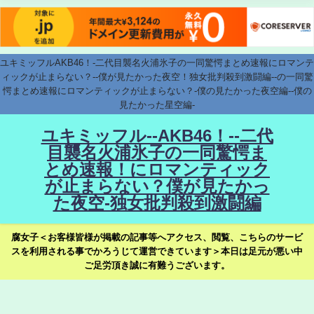
ユキミッフルAKB46！-二代目襲名火浦氷子の一同驚愕まとめ速報にロマンテ
ィックが止まらない？--僕が見たかった夜空！独女批判殺到激闘編--の一同驚
愕まとめ速報にロマンティックが止まらない？-僕の見たかった夜空編--僕の
見たかった星空編-
ユキミッフル--AKB46！--二代
目襲名火浦氷子の一同驚愕ま
とめ速報！にロマンティック
が止まらない？僕が見たかっ
た夜空-独女批判殺到激闘編
腐女子＜お客様皆様が掲載の記事等へアクセス、閲覧、こちらのサービ
スを利用される事でかろうじて運営できています＞本日は足元が悪い中
ご足労頂き誠に有難うございます。