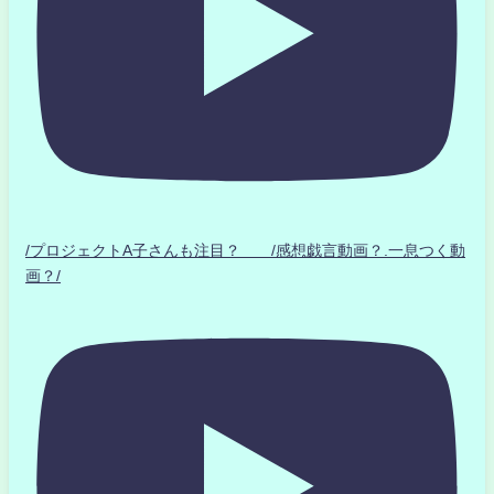
/プロジェクトA子さんも注目？ /感想戯言動画？.一息つく動
画？/