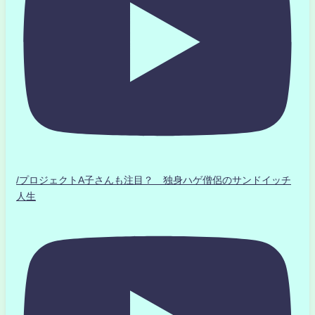
/プロジェクトA子さんも注目？ 独身ハゲ僧侶のサンドイッチ
人生