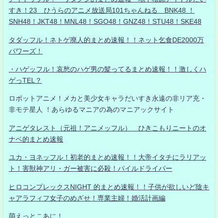
すき！23 ひうらのアニメ放送局101ちゃんねる BNK48 ！
SNH48！JKT48！MNL48！SGO48！GNZ48！STU48！SKE48
タダッフル！ネトゲ廃人的まとめ速報！！ネット乞食DE2000万
パワーズ！
・ハゲッフル！哀愁のハゲ男の髪ってるまとめ速報！！激しくハ
ゲっTEL？
ロボットアニメ！メカと美少女キャラだいすき永遠の非リア充・
非モテ星人 ！あらゆるマニアの為のマニアックサイト
アニゲタレスト（元祖！アニメッフル） ひきこもりニートのオ
ナベ的まとめ速報
ユカ・ヨネッフル！初老的まとめ速報！！大帝イタチにラリアッ
ト！害獣神アリ・ガー被害に必殺！パイルドライバー
ヒロコンプレックスNIGHT 的まとめ速報！！子供が欲しいど陰キ
ャアラフィフ女子のめざせ！専業主婦！婚活計画編
萌えっとこあに！