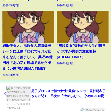
2026年8月7日
2026年8月7日
細田佳央太、福原遥の感情爆発
“無銭飲食”複数の早大生が関与
シーンに圧倒「20代でそれが出
か 大学が異例の注意喚起
来るなんて羨ましい」 興収45億
(ABEMA TIMES)
円超『あの花』続編で見せた凄
2026年8月7日
まじい熱演(ABEMA TIMES)
2026年8月7日
男子プロレスで勝つ女性“最強”レスラー里村明衣子
さんに聞く 男女の「活かしあい」【Style2030賢者
が映す未来】