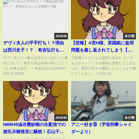
AKB48
未分類
デヴィ夫人の平手打ち！？理由
【悲報】A宮H様、英国紙に盗用
は西川史子！？ 有吉弘行もビ
問題を蒸し返されてしまう【切
ビる恐怖の73歳
り抜き】
デヴィ夫人が一般人女性をひっぱたいた事
【危機パトロール公認切り抜き】 キーさ
件について、有吉も実は収録の時にビビっ
まはチェックミスの職員に激怒したと伝え
ている事を告白！！ 有吉弘行のSUNDAY
られ、教育の甘さが露呈したところまで書
NIGHT DREA...
いてください。 ?今回の元...
AKB48
未分類
NMB48澁谷愛紗南の生配信での
アニー好き⑨（宇宙刑事シャイ
彼氏示唆発言に騒然！石山千尋
ダーより）
の配信中に起きたハプニング、