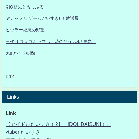
剛Q超児ともっふる！
ヤナッフル ゲームだいすき6！放送局
ヒウラー総統の野望
三代目 ユキユキッフル 花のひうら組! 見参！
魁!!アイドル塾!
t112
Links
Link
【アイドルだいすき！2】「IDOL DAISUKI！」
vtuber だいすき