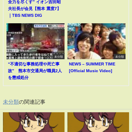
全力を尽くす” イオン吉田昭
夫社長が会見【熊本 震度7】
｜TBS NEWS DIG
未分類
未分類
“不適切な事務処理や死亡事
NEWS – SUMMER TIME
故” 熊本市交通局が職員2人
[Official Music Video]
を懲戒処分
未分類
の関連記事