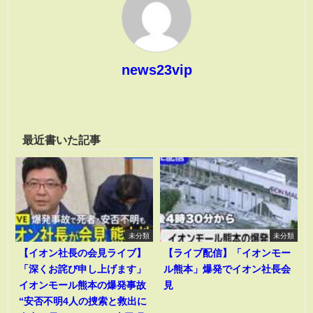
news23vip
最近書いた記事
未分類
未分類
【イオン社長の会見ライブ】
【ライブ配信】「イオンモー
「深くお詫び申し上げます」
ル熊本」爆発でイオン社長会
イオンモール熊本の爆発事故
見
“安否不明4人の捜索と救出に