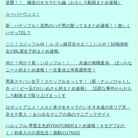
逆襲！！ 極道のオカマたち編（おもしろ動画まとめ速報）
スーパーウンコ！
新・ハゲッフル！哀愁のハゲ男の髪ってるまとめ速報！！激しく
ハゲっTEL？
こじ！コジッフル@！-レズっ娘百合ネエ！こじらせ！50独身処
女のBL腐女子的まとめ速報-
何だ！何が？真・シロッフル！！ 永遠の無職童貞- ぼっちな
ニート的まとめ速報！一生童貞上等夜露死苦！
男装スケバン女子！スケッフルまっくす！（新・ナンノひゃくし
きっ!！ビー玉のおいぬさん的まとめ速報） 話題な事件からおも
しろ動画まで取り上げまっくす
ロボットアニメ！メカと美少女キャラだいすき永遠の非リア充・
非モテ星人 ！あらゆるマニアの為のマニアックサイト
ハルッフル-専業主夫的YOUTUBERまとめ速報！キモデブおた
く！初老人の介護生活！激動の1750日