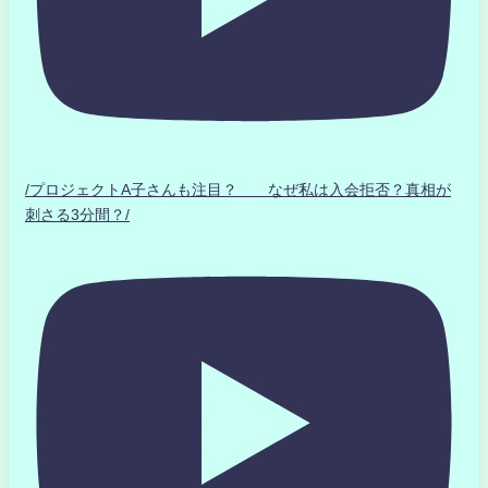
/プロジェクトA子さんも注目？ なぜ私は入会拒否？真相が
刺さる3分間？/