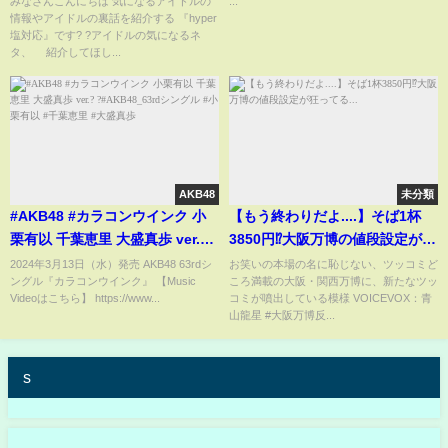
みなさんこんにちは 気になるアイドルの
...
情報やアイドルの裏話を紹介する 『hyper
相次ぐ流出に言葉を失う…賛否
塩対応』です? ?アイドルの気になるネ
分かれるファンの本音に驚愕！
タ、 紹介してほし...
【NMB48】【アイドル】
AKB48
未分類
#AKB48 #カラコンウインク 小
【もう終わりだよ....】そば1杯
栗有以 千葉恵里 大盛真歩 ver.?
3850円⁉大阪万博の値段設定が狂
?#AKB48_63rdシングル #小栗
ってる...
2024年3月13日（水）発売 AKB48 63rdシ
お笑いの本場の名に恥じない、ツッコミど
ングル『カラコンウインク』 【Music
ころ満載の大阪・関西万博に、新たなツッ
有以 #千葉恵里 #大盛真歩
Videoはこちら】 https://www...
コミが噴出している模様 VOICEVOX：青
山龍星 #大阪万博反...
s