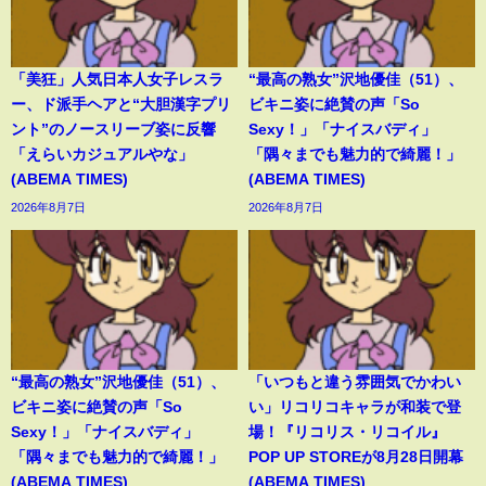
「美狂」人気日本人女子レスラ
“最高の熟女”沢地優佳（51）、
ー、ド派手ヘアと“大胆漢字プリ
ビキニ姿に絶賛の声「So
ント”のノースリーブ姿に反響
Sexy！」「ナイスバディ」
「えらいカジュアルやな」
「隅々までも魅力的で綺麗！」
(ABEMA TIMES)
(ABEMA TIMES)
2026年8月7日
2026年8月7日
“最高の熟女”沢地優佳（51）、
「いつもと違う雰囲気でかわい
ビキニ姿に絶賛の声「So
い」リコリコキャラが和装で登
Sexy！」「ナイスバディ」
場！『リコリス・リコイル』
「隅々までも魅力的で綺麗！」
POP UP STOREが8月28日開幕
(ABEMA TIMES)
(ABEMA TIMES)