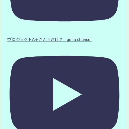
/プロジェクトA子さんも注目？ get a chance!