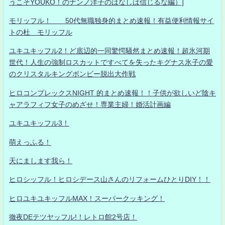
うこそYOUKO！のナンノ洋子のはなしは信じるな編）]
モリッフル！ 50代無職独身的まとめ速報！有益便利情報サイ
トの杜 モリッフル
ユキユキッフル2！ど底辺的一同驚愕騒然まとめ速報！超氷河期
世代！人生の強制ロスカットですべてを失ったキグナス氷子の愛
のクリスタルキングボンビー脱出大作戦
ヒロコンプレックスNIGHT 的まとめ速報！！子供が欲しいど陰キ
ャアラフィフ女子のめざせ！専業主婦！婚活計画編
ユキユキッフル3！
萌えっふる！
天にまします我ら！
ヒロシッフル！ヒロシデース山さんのリフォームひとりDIY！！
ヒロユキユキッフルMAX！スーパークッキング！
徹夜DEテツヤッフル!！レトロ館2号店！