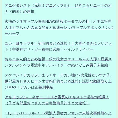
アニゲタレスト（元祖！アニメッフル） ひきこもりニートのオ
ナベ的まとめ速報
火浦のシネマッフル映画NEWS情報ポータブルの杜！オネエ管理
人オカマちゃんの鬼女的まとめ速報!オカマッフルアタックナンバ
ーハーフ
ユカ・ヨネッフル！初老的まとめ速報！！大帝イタチにラリアッ
ト！害獣神アリ・ガー被害に必殺！パイルドライバー
おネコさん的まとめ速報 僕の彼女はエリーちゃん人形！豆腐メ
ンタルメンヘラ電波中年アルバイターのぬいぐるみ男子末路編
スケバン！デカッフルまっくす（デカい強い2次元嫁だいすき子
供部屋おじさんヒロシ之古惑仔的まとめ速報）話題な動画取り上
げMAX！デカいは正義刑事編
アキヨッフル-！ネオニートスケ番長のエキストラ芸能情報局！
（子ども部屋おばさんの自宅警備員的まとめ速報）
[ヨシヨシロッフル-！！-素浪人勇者カツオンの未解決事件簿へよ