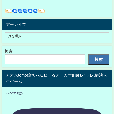
アーカイブ
検索
検索
カオスtomo娘ちゃんねーるアーガマ!Haraハラ!未解決人
生ゲーム
ハゲて無双