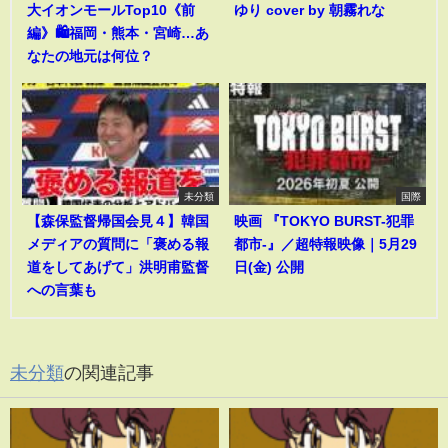
大イオンモールTop10《前
ゆり cover by 朝霧れな
編》🛍️福岡・熊本・宮崎…あ
なたの地元は何位？
未分類
国際
【森保監督帰国会見４】韓国
映画 『TOKYO BURST-犯罪
メディアの質問に「褒める報
都市-』／超特報映像｜5月29
道をしてあげて」洪明甫監督
日(金) 公開
への言葉も
未分類
の関連記事