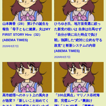
山本舞香（28） 第1子の誕生を
ひろゆき氏、地方首長選に絞っ
報告「母子ともに健康」夫はMY
た新党の狙いは 自身は出馬せず
FIRST STORY Hiro（32）
「自分が表に出た時点で負け
(ABEMA TIMES)
戦」強調した“絶対に公約を守る
政党”と斬新システムの内容
2026年8月7日
(ABEMA TIMES)
2026年8月7日
高市総理へのネット上の風向き
「100点満点」マリノス谷村海
が急変？「新しいこと始めてく
那、完璧ムーブ→“裏抜け