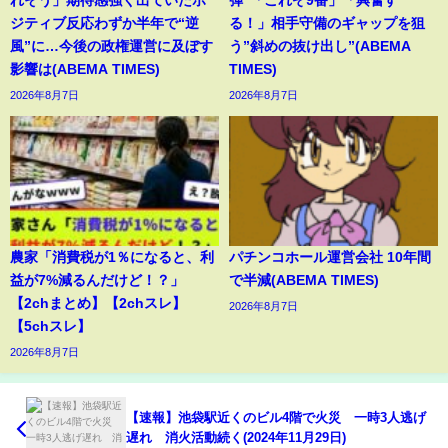
れそう」期待感強く出ていたポ
弾”「これぞ9番」「興奮す
ジティブ反応わずか半年で“逆
る！」相手守備のギャップを狙
風”に…今後の政権運営に及ぼす
う”斜めの抜け出し”(ABEMA
影響は(ABEMA TIMES)
TIMES)
2026年8月7日
2026年8月7日
農家「消費税が1％になると、利
パチンコホール運営会社 10年間
益が7%減るんだけど！？」
で半減(ABEMA TIMES)
【2chまとめ】【2chスレ】
2026年8月7日
【5chスレ】
2026年8月7日
【速報】池袋駅近くのビル4階で火災 一時3人逃げ
遅れ 消火活動続く(2024年11月29日)