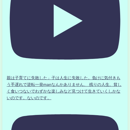
親は子育てに失敗した」子は人生に失敗した。負けに気付きも
う手遅れで逆転一発manなんかありません、 残りの人生、貧し
く食いつないでわずかな楽しみなど見つけて生きていくしかな
いのです。ないのです。