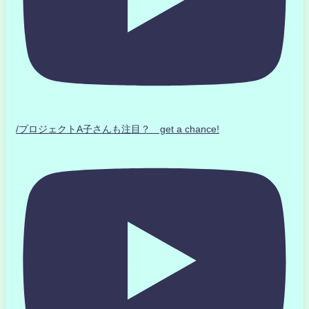
/プロジェクトA子さんも注目？ get a chance!