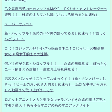
乙女系腐男子のオカマッフルMAX2- FX！オ・カマトレーダーの
逆襲！！ 極道のオカマたち編（おもしろ動画まとめ速報）
スーパーウンコ！
新・ハゲッフル！哀愁のハゲ男の髪ってるまとめ速報！！激しく
ハゲっTEL？
こじ！コジッフル@！-レズっ娘百合ネエ！こじらせ！50独身処
女のBL腐女子的まとめ速報-
何だ！何が？真・シロッフル！！ 永遠の無職童貞- ぼっちな
ニート的まとめ速報！一生童貞上等夜露死苦！
男装スケバン女子！スケッフルまっくす！（新・ナンノひゃくし
きっ!！ビー玉のおいぬさん的まとめ速報） 話題な事件からおも
しろ動画まで取り上げまっくす
ロボットアニメ！メカと美少女キャラだいすき永遠の非リア充・
非モテ星人 ！あらゆるマニアの為のマニアックサイト