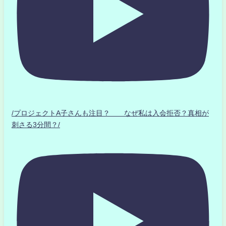
/プロジェクトA子さんも注目？ なぜ私は入会拒否？真相が
刺さる3分間？/