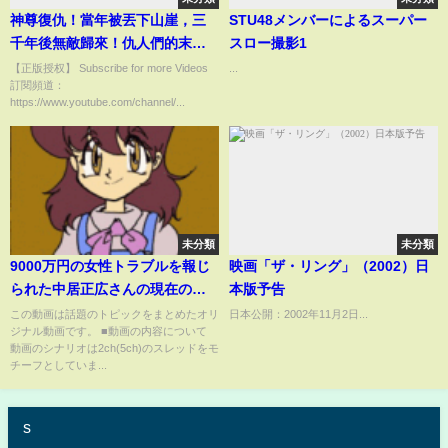
神尊復仇！當年被丟下山崖，三
STU48メンバーによるスーパー
千年後無敵歸來！仇人們的末日
スロー撮影1
到了！ #短劇#男頻爽劇 #逆襲
【正版授权】 Subscribe for more Videos
...
訂閱頻道：
https://www.youtube.com/channel/...
未分類
未分類
9000万円の女性トラブルを報じ
映画「ザ・リング」（2002）日
られた中居正広さんの現在の様
本版予告
子...【2chまとめ】【2chスレ】
この動画は話題のトピックをまとめたオリ
日本公開：2002年11月2日...
ジナル動画です。 ■動画の内容について
【5chスレ】
動画のシナリオは2ch(5ch)のスレッドをモ
チーフとしていま...
s