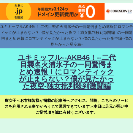
ユキミッフルAKB46！-二代目襲名火浦氷子の一同驚愕まとめ速報にロマンテ
ィックが止まらない？--僕が見たかった夜空！独女批判殺到激闘編--の一同驚
愕まとめ速報にロマンティックが止まらない？-僕の見たかった夜空編--僕の
見たかった星空編-
ユキミッフル--AKB46！--二代
目襲名火浦氷子の一同驚愕ま
とめ速報！にロマンティック
が止まらない？僕が見たかっ
た夜空-独女批判殺到激闘編
腐女子＜お客様皆様が掲載の記事等へアクセス、閲覧、こちらのサービ
スを利用される事でかろうじて運営できています＞本日は足元が悪い中
ご足労頂き誠に有難うございます。