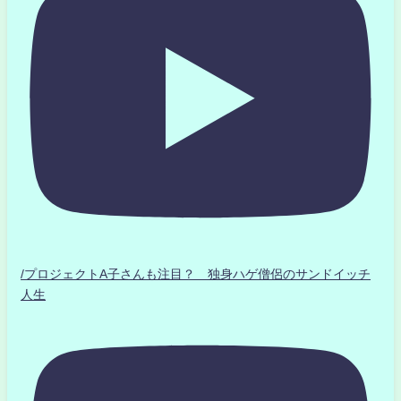
/プロジェクトA子さんも注目？ 独身ハゲ僧侶のサンドイッチ
人生