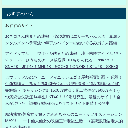
おすすめ～ん
おすすめサイト
おネコさん的まとめ速報 僕の彼女はエリーちゃん人形！豆腐メ
ンタルメンヘラ電波中年アルバイターのぬいぐるみ男子末路編
アイドッフル！ ワタクシ的まとめ速報 地下格闘アイドルだい
すき！23 ひうらのアニメ放送局101ちゃんねる BNK48 ！
SNH48！JKT48！MNL48！SGO48！GNZ48！STU48！SKE48
ヒウラッフルのハーニーフィニッシュゴミ屋敷補完計画 ＜必殺！
生前整理人！孤立し孤独死からの～特殊清掃・遺品整理への道F
完結編＞ キャッシング計1500万返済：厨二病借金3500万円！う
つ病統合失調症14年生HKT46！！9期研究生、最後のサイト！全
米が泣いた！認知症鬱病60代のラストサイト絶賛！公開中
魔法熟女/美魔女ッ娘メグみみちゃんのニートッフルステーション
MAX！ ニート仙人仙女の映画三昧老後生活！（無職孤独居老人的
まとめ速報Z)]