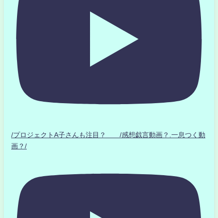
/プロジェクトA子さんも注目？ /感想戯言動画？.一息つく動
画？/