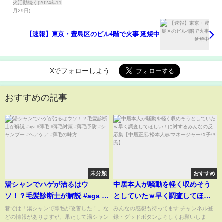
【速報】東京・豊島区のビル4階で火事 延焼中
Xでフォローしよう
おすすめの記事
未分類
おすすめ
湯シャンでハゲが治るはウ
中居本人が騒動を軽く収めそう
ソ！？毛髪診断士が解説 #aga #
としていたｗ早く調査してほし
薄毛 #薄毛対策 #薄毛予防 #シャ
い！に対するみんなの反応集
巷では「湯シャンで薄毛が改善した！」な
みんなの感想も待ってます チャンネル登
どの情報がありますが、果たして湯シャン
録・グッドボタンよろしくお願いしま
ンプー #ヘアケア #薄毛の味方
【中居正広/松本人志/マネージャ