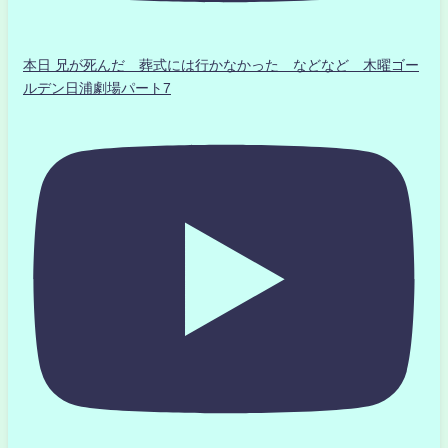
本日 兄が死んだ 葬式には行かなかった などなど 木曜ゴー
ルデン日浦劇場パート7