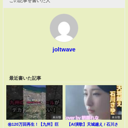
この記事を書いた人
joltwave
最近書いた記事
未分類
未分類
㊗️120万回再生！【九州】巨
【AI演歌】天城越え / 石川さ