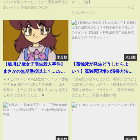
でハゲが治るのでしょうか？毛髪診断士が
す！:) 【@】
ー/X子/A氏】
湯シャンが薄毛改善につなが...
━━━━━━━━━━━━━━━━ ※こ
ちらのチャンネ...
未分類
未分類
【旭川17歳女子高生殺人事件】
【孤独死が発生どうしたらよ
まさかの無期懲役以上？…19歳
い？】孤独死現場の清掃方法と
少女に裁判所が下した処分がヤ
は？手順や依頼をするときのポ
★★このチャンネルは教養バラエティ番組
「孤独死が起きたときに、現場はどのよう
です★★ 暴力や犯罪などを助長し、反社
に清掃したらいいの？」「孤独死の現場の
バすぎた【#懲役先生 】
イント【前編】～特殊清掃専門
会勢力、またはそれに関するものを肯定す
清掃は自分たちで行うの？」 孤独死が起
会社株式会社リスクベネフィッ
るものではありません。 ■...
きたときに、親族や建物の管...
ト～
未分類
未分類