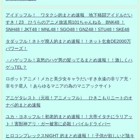
アイドッフル！ ワタクシ的まとめ速報 地下格闘アイドルだい
すき！23 ひうらのアニメ放送局101ちゃんねる BNK48 ！
SNH48！JKT48！MNL48！SGO48！GNZ48！STU48！SKE48
タダッフル！ネトゲ廃人的まとめ速報！！ネット乞食DE2000万
パワーズ！
・ハゲッフル！哀愁のハゲ男の髪ってるまとめ速報！！激しくハ
ゲっTEL？
ロボットアニメ！メカと美少女キャラだいすき永遠の非リア充・
非モテ星人 ！あらゆるマニアの為のマニアックサイト
アニゲタレスト（元祖！アニメッフル） ひきこもりニートのオ
ナベ的まとめ速報
ユカ・ヨネッフル！初老的まとめ速報！！大帝イタチにラリアッ
ト！害獣神アリ・ガー被害に必殺！パイルドライバー
ヒロコンプレックスNIGHT 的まとめ速報！！子供が欲しいど陰キ