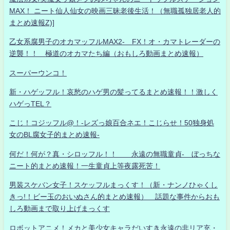
MAX！ ニート仙人仙女の映画三昧老後生活！（無職孤独居老人的
まとめ速報Z)]
乙女系腐男子のオカマッフルMAX2- FX！オ・カマトレーダーの
逆襲！！ 極道のオカマたち編（おもしろ動画まとめ速報）
スーパーウンコ！
新・ハゲッフル！哀愁のハゲ男の髪ってるまとめ速報！！激しく
ハゲっTEL？
こじ！コジッフル@！-レズっ娘百合ネエ！こじらせ！50独身処
女のBL腐女子的まとめ速報-
何だ！何が？真・シロッフル！！ 永遠の無職童貞- ぼっちな
ニート的まとめ速報！一生童貞上等夜露死苦！
男装スケバン女子！スケッフルまっくす！（新・ナンノひゃくし
きっ!！ビー玉のおいぬさん的まとめ速報） 話題な事件からおも
しろ動画まで取り上げまっくす
ロボットアニメ！メカと美少女キャラだいすき永遠の非リア充・