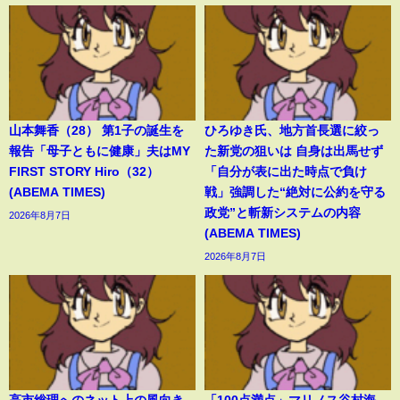
山本舞香（28） 第1子の誕生を
ひろゆき氏、地方首長選に絞っ
報告「母子ともに健康」夫はMY
た新党の狙いは 自身は出馬せず
FIRST STORY Hiro（32）
「自分が表に出た時点で負け
(ABEMA TIMES)
戦」強調した“絶対に公約を守る
政党”と斬新システムの内容
2026年8月7日
(ABEMA TIMES)
2026年8月7日