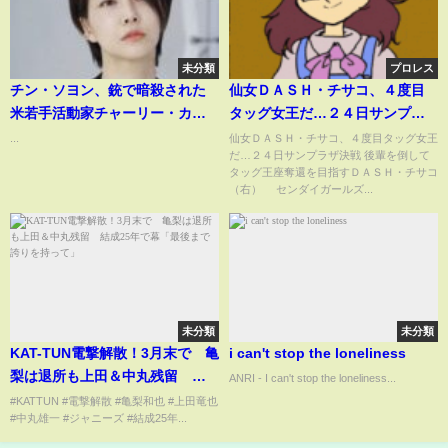
未分類
プロレス
チン・ソヨン、銃で暗殺された
仙女ＤＡＳＨ・チサコ、４度目
米若手活動家チャーリー・カー
タッグ女王だ…２４日サンプラ
ク氏を追悼
ザ決戦
...
仙女ＤＡＳＨ・チサコ、４度目タッグ女王
だ…２４日サンプラザ決戦 後輩を倒して
タッグ王座奪還を目指すＤＡＳＨ・チサコ
（右） センダイガールズ...
未分類
未分類
KAT-TUN電撃解散！3月末で 亀
i can't stop the loneliness
梨は退所も上田＆中丸残留 結
ANRI - I can't stop the loneliness...
成25年で幕「最後まで誇りを持
#KATTUN #電撃解散 #亀梨和也 #上田竜也
#中丸雄一 #ジャニーズ #結成25年...
って」