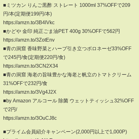
■ミツカン りんご黒酢 ストレート 1000ml 37%OFFで209
円/本(定期便199円/本)
https://amzn.to/3B4IVkc
■かどや 金印 純正ごま油PET 400g 30%OFFで562円
https://amzn.to/3ZotEnv
■青の洞窟 香味野菜とハーブ引き立つボロネーゼ33%OFF
で245円/食(定期便220円/食)
https://amzn.to/3CN2X34
■青の洞窟 海老の旨味豊かな海老と帆立のトマトクリーム
31%OFFで232円/食
https://amzn.to/3Vg4J2X
■by Amazon アルコール 除菌 ウェットティッシュ32%OFF
で2円/
https://amzn.to/3OuCJ8c
■プライム会員紹介キャンペーン(2,000円以上で1,000P)