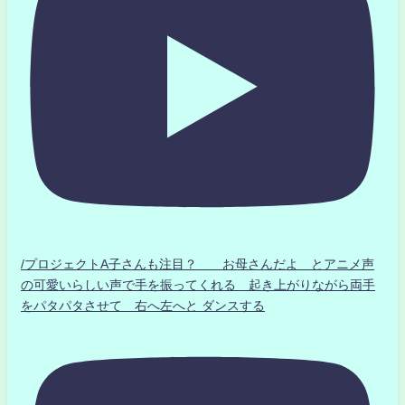
/プロジェクトA子さんも注目？ お母さんだよ とアニメ声
の可愛いらしい声で手を振ってくれる 起き上がりながら両手
をパタパタさせて 右へ左へと ダンスする