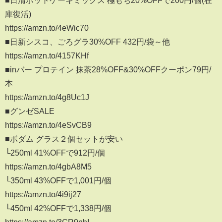
庫復活)
https://amzn.to/4eWic70
■日新シスコ、ごろグラ30%OFF 432円/袋～他
https://amzn.to/4157KHf
■inバー プロテイン 抹茶28%OFF&30%OFFクーポン79円/
本
https://amzn.to/4g8Uc1J
■グンゼSALE
https://amzn.to/4eSvCB9
■ボダム グラス２個セットが安い
└250ml 41%OFFで912円/個
https://amzn.to/4gbA8M5
└350ml 43%OFFで1,001円/個
https://amzn.to/4i9ij27
└450ml 42%OFFで1,338円/個
https://amzn.to/3CR9nhI