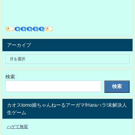
アーカイブ
検索
検索
カオスtomo娘ちゃんねーるアーガマ!Haraハラ!未解決人
生ゲーム
ハゲて無双