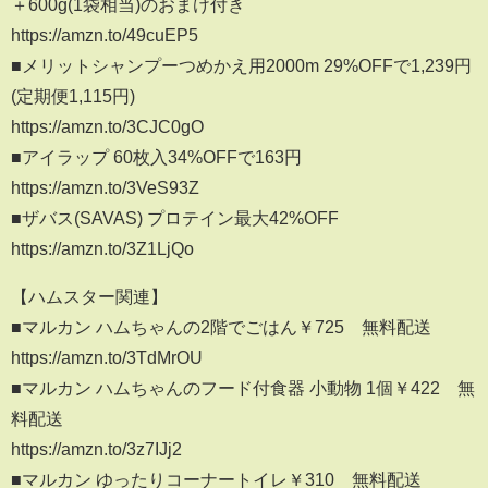
＋600g(1袋相当)のおまけ付き
https://amzn.to/49cuEP5
■メリットシャンプーつめかえ用2000m 29%OFFで1,239円
(定期便1,115円)
https://amzn.to/3CJC0gO
■アイラップ 60枚入34%OFFで163円
https://amzn.to/3VeS93Z
■ザバス(SAVAS) プロテイン最大42%OFF
https://amzn.to/3Z1LjQo
【ハムスター関連】
■マルカン ハムちゃんの2階でごはん￥725 無料配送
https://amzn.to/3TdMrOU
■マルカン ハムちゃんのフード付食器 小動物 1個￥422 無
料配送
https://amzn.to/3z7IJj2
■マルカン ゆったりコーナートイレ￥310 無料配送