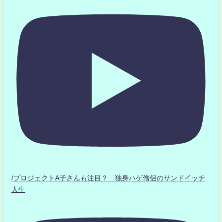
/プロジェクトA子さんも注目？ 独身ハゲ僧侶のサンドイッチ
人生