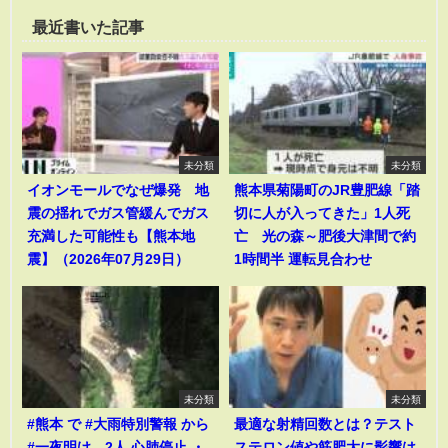
最近書いた記事
未分類
未分類
イオンモールでなぜ爆発 地
熊本県菊陽町のJR豊肥線「踏
震の揺れでガス管緩んでガス
切に人が入ってきた」1人死
充満した可能性も【熊本地
亡 光の森～肥後大津間で約
震】（2026年07月29日）
1時間半 運転見合わせ
未分類
未分類
#熊本 で #大雨特別警報 から
最適な射精回数とは？テスト
#一夜明け 2人 心肺停止 ・
ステロン値や筋肥大に影響は