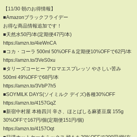
【11/30 朝のお得情報】
■Amazonブラックフライデー
お得な商品情報追加です！
■天然水50円/本(定期便47円/本)
https://amzn.to/4ieWnCA
■コカ・コーラ 500ml 50%OFF＆定期便10%OFFで62円/本
https://amzn.to/3VeS0xu
■タリーズコーヒー アロマエスプレッソ やさしい苦み
500ml 49%OFFで68円/本
https://amzn.to/3VbP7h5
■SOYMILK DAYS(ソイミルク デイズ)各種30%OFF
https://amzn.to/4157GqZ
■新宿中村屋 本格四川 辛さ、ほとばしる麻婆豆腐 155g
30%OFFで167円/個(定期便151円/個)
https://amzn.to/4157Oqt
■日清ホットケーキミックス 極もち20%OFFで200円/個(在