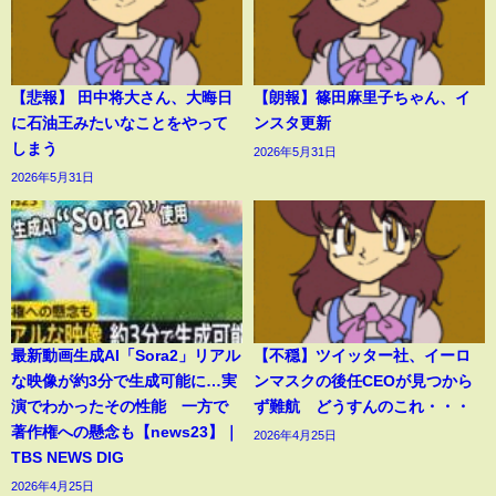
【悲報】 田中将大さん、大晦日
【朗報】篠田麻里子ちゃん、イ
に石油王みたいなことをやって
ンスタ更新
しまう
2026年5月31日
2026年5月31日
最新動画生成AI「Sora2」リアル
【不穏】ツイッター社、イーロ
な映像が約3分で生成可能に…実
ンマスクの後任CEOが見つから
演でわかったその性能 一方で
ず難航 どうすんのこれ・・・
著作権への懸念も【news23】｜
2026年4月25日
TBS NEWS DIG
2026年4月25日