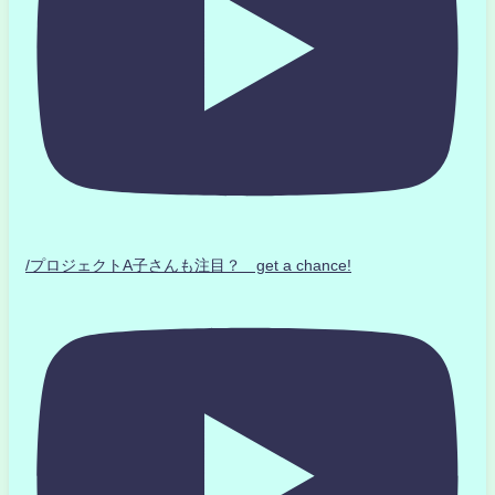
/プロジェクトA子さんも注目？ get a chance!