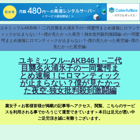
ユキミッフルAKB46！-二代目襲名火浦氷子の一同驚愕まとめ速報にロマンテ
ィックが止まらない？--僕が見たかった夜空！独女批判殺到激闘編--の一同驚
愕まとめ速報にロマンティックが止まらない？-僕の見たかった夜空編--僕の
見たかった星空編-
ユキミッフル--AKB46！--二代
目襲名火浦氷子の一同驚愕ま
とめ速報！にロマンティック
が止まらない？僕が見たかっ
た夜空-独女批判殺到激闘編
腐女子＜お客様皆様が掲載の記事等へアクセス、閲覧、こちらのサービ
スを利用される事でかろうじて運営できています＞本日は足元が悪い中
ご足労頂き誠に有難うございます。