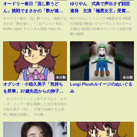
オードリー春日「流し酢うど
ゆりやん 式典で声出さず顔芸
ん」挑戦でまさかの「酢が速
連発 主演「極悪女王」受賞、
い」?｜名アシスト有吉｜Netflix
ステージ上で大暴れ
オードリー春日「流し酢うどん」挑戦でま
#ゆりやんレトリィバァ #極悪女王 #授賞
さかの「酢が速い」?｜名アシスト有吉｜
式 #顔芸 #無言パフォーマンス #ステージ
Japan
Netflix Japan チャンネル登録: https://b...
大暴れ #話題の女優 #インパクト抜群 #笑
撃の瞬間...
未分類
未分類
オグシオ・小椋久美子「気持ち
Luigi Plushルイージのぬいぐる
を昇華」37歳失恋からの卵子凍
み
結を初告白(ABEMA TIMES)
かつてバドミントン女子ダブルス「オグ
...
シオ」として一世を風靡した元日本代表の
小椋久美子（43）。27歳で結婚するも翌
年に離婚を経験し、その後...