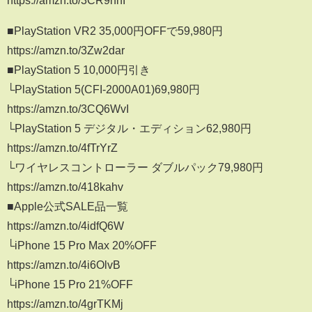
■PlayStation VR2 35,000円OFFで59,980円
https://amzn.to/3Zw2dar
■PlayStation 5 10,000円引き
└PlayStation 5(CFI-2000A01)69,980円
https://amzn.to/3CQ6WvI
└PlayStation 5 デジタル・エディション62,980円
https://amzn.to/4fTrYrZ
└ワイヤレスコントローラー ダブルパック79,980円
https://amzn.to/418kahv
■Apple公式SALE品一覧
https://amzn.to/4idfQ6W
└iPhone 15 Pro Max 20%OFF
https://amzn.to/4i6OlvB
└iPhone 15 Pro 21%OFF
https://amzn.to/4grTKMj