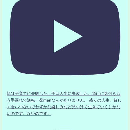
親は子育てに失敗した」子は人生に失敗した。負けに気付きも
う手遅れで逆転一発manなんかありません、 残りの人生、貧し
く食いつないでわずかな楽しみなど見つけて生きていくしかな
いのです。ないのです。