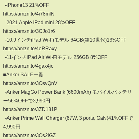
└iPhone13 21%OFF
https://amzn.to/4i78mlN
└2021 Apple iPad mini 28%OFF
https://amzn.to/3CJo1r6
└10.9インチiPad Wi‑Fiモデル 64GB(第10世代)13%OFF
https://amzn.to/4eRRaxy
└11インチiPad Air Wi-Fiモデル 256GB 8%OFF
https://amzn.to/4gax4jc
■Anker SALE一覧
https://amzn.to/3OsvQnV
└Anker MagGo Power Bank (6600mAh) モバイルバッテリ
ー56%OFFで3,990円
https://amzn.to/3ZD181P
└Anker Prime Wall Charger (67W, 3 ports, GaN)41%OFFで
4,990円
https://amzn.to/3Os2iGZ