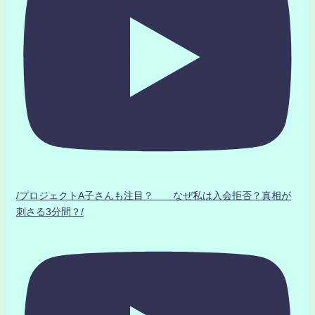
/プロジェクトA子さんも注目？ なぜ私は入会拒否？真相が
刺さる3分間？/