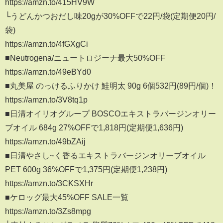
https://amzn.to/415HV9W
└うどんかつおだし味20gが30%OFFで22円/袋(定期便20円/
袋)
https://amzn.to/4fGXgCi
■Neutrogena/ニュートロジーナ最大50%OFF
https://amzn.to/49eBYd0
■丸美屋 のっけるふりかけ 鮭明太 90g 6個532円(89円/個)！
https://amzn.to/3V8tq1p
■日清オイリオグループ BOSCOエキストラバージンオリー
ブオイル 684g 27%OFFで1,818円(定期便1,636円)
https://amzn.to/49bZAij
■日清やさし~く香るエキストラバージンオリーブオイル
PET 600g 36%OFFで1,375円(定期便1,238円)
https://amzn.to/3CKSXHr
■ケロッグ最大45%OFF SALE一覧
https://amzn.to/3Zs8mpg