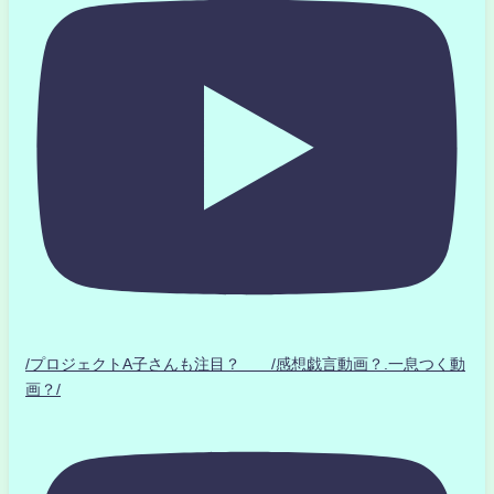
/プロジェクトA子さんも注目？ /感想戯言動画？.一息つく動
画？/